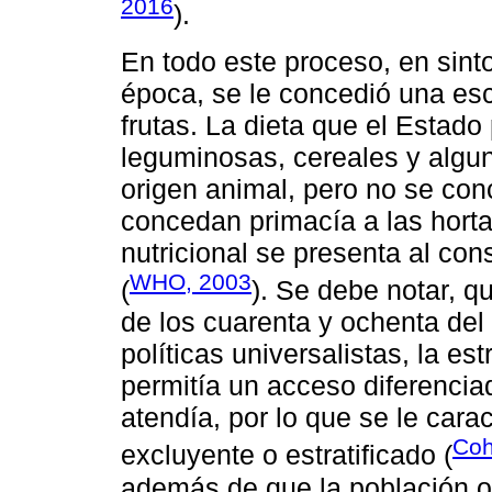
2016
).
En todo este proceso, en sint
época, se le concedió una esc
frutas. La dieta que el Esta
leguminosas, cereales y algun
origen animal, pero no se co
concedan primacía a las horta
nutricional se presenta al con
WHO, 2003
(
). Se debe notar, q
de los cuarenta y ochenta del 
políticas universalistas, la est
permitía un acceso diferencia
atendía, por lo que se le car
Coh
excluyente o estratificado (
además de que la población ob