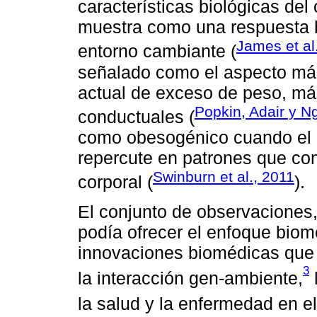
características biológicas de
muestra como una respuesta b
James et al
entorno cambiante (
señalado como el aspecto más 
actual de exceso de peso, más
Popkin, Adair y N
conductuales (
como obesogénico cuando el a
repercute en patrones que co
Swinburn et al., 2011
corporal (
).
El conjunto de observaciones,
podía ofrecer el enfoque biom
innovaciones biomédicas que 
3
la interacción gen-ambiente,
la salud y la enfermedad en el 