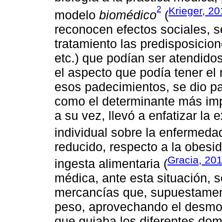
2
Krieger, 20
modelo
biomédico
(
reconocen efectos sociales, 
tratamiento las predisposicion
etc.) que podían ser atendido
el aspecto que podía tener el
esos padecimientos, se dio p
como el determinante más impo
a su vez, llevó a enfatizar la
individual sobre la enfermedad
reducido, respecto a la obesid
Gracia, 20
ingesta alimentaria (
médica, ante esta situación, 
mercancías que, supuestament
peso, aprovechando el desmor
que guiaba los diferentes domi