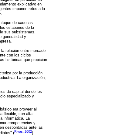
undamento explicativo en
entes imponen retos a la
o.
 enfoque de cadenas
los eslabones de la
de sus subsistemas.
e generalidad y
mpresa.
 la relación entre mercado
nte con los ciclos
as históricas que propician
teriza por la producción
oductiva. La organización,
nes de capital donde los
cio especializado y
básico era proveer al
 flexible, con alta
a informática. La
cionar competencias y
cen desbordadas ante las
Rivas, 2002
iatas" (
).