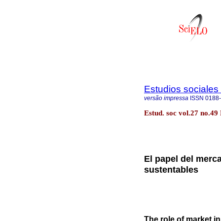
Estudios sociales 
versão impressa
ISSN
0188
Estud. soc vol.27 no.49
El papel del merc
sustentables
The role of market i