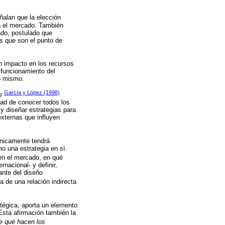
ñalan que la elección
en el mercado. También
ado, postulado que
s que son el punto de
n impacto en los recursos
 funcionamiento del
o mismo.
García y López (1998)
de
dad de conocer todos los
y diseñar estrategias para
externas que influyen
únicamente tendrá
mo una estrategia en sí.
en el mercado, en qué
nacional- y definir,
ante del diseño
a de una relación indirecta
atégica, aporta un elemento
 Esta afirmación también la
re qué hacen los