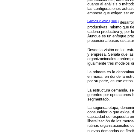
cuanto al análisis o métod
las configuraciones actu
empresa que exigen ser ana
Gomes y Valle (2001)
desarrol
productivas, mismo que tie
cadena productiva y, por 
Aunque es un enfoque práct
proporciona bases escasas 
Desde la visión de los est
y empresa. Señala que las 
organizacionales contempor
igualmente tres modelos o
La primera es la denomina
en masa, en donde la estru
por su parte, asume estos 
La estructura demanda, s
gerentes por operaciones 
segmentado.
La segunda etapa, denomina
consumidor lo que exige, d
capacidad de respuesta en
liberalización de los merc
rutinas organizacionales 
nuevas demandas de flexibi