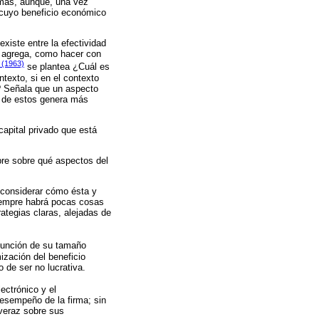
lemas, aunque, una vez
s cuyo beneficio económico
xiste entre la efectividad
l, agrega, como hacer con
 (1963)
se plantea ¿Cuál es
ntexto, si en el contexto
? Señala que un aspecto
l de estos genera más
capital privado que está
pre sobre qué aspectos del
; considerar cómo ésta y
iempre habrá pocas cosas
ategias claras, alejadas de
 función de su tamaño
ización del beneficio
 de ser no lucrativa.
ectrónico y el
esempeño de la firma; sin
 veraz sobre sus