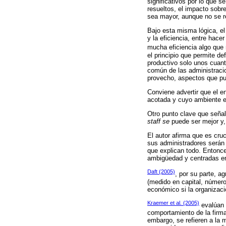
significativos por lo que s
resueltos, el impacto sobr
sea mayor, aunque no se r
Bajo esta misma lógica, el
y la eficiencia, entre hac
mucha eficiencia algo que 
el principio que permite de
productivo solo unos cuan
común de las administracio
provecho, aspectos que pu
Conviene advertir que el e
acotada y cuyo ambiente es
Otro punto clave que señal
staff se
puede ser mejor y, 
El autor afirma que es cruc
sus administradores serán
que explican todo. Entonce
ambigüedad y centradas en
Daft (2005)
, por su parte, a
(medido en capital, número
económico si la organizació
Kraemer et al. (2005)
evalúan 
comportamiento de la firma
embargo, se refieren a la 