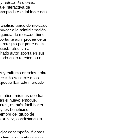
y aplicar de manera
 e interactiva de
apropiada y establecer con
l análisis típico de mercado
roveer a la administración
ligencia de mercado tiene
mportante aún, provee de un
rategias por parte de la
uesta efectiva a
itado autor aporta en sus
odo en lo referido a un
 y culturas creadas sobre
ser más sensible a las
espectro llamado mercado
Imation, mismas que han
tan el nuevo enfoque,
ntes, es más fácil hacer
y los beneficios
embro del grupo de
a su vez, condicionan la
mejor desempeño. A estos
digma, en particular en