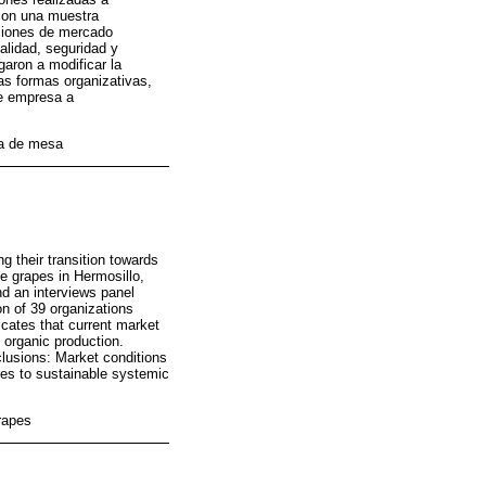
con una muestra
iciones de mercado
alidad, seguridad y
garon a modificar la
s formas organizativas,
de empresa a
va de mesa
g their transition towards
le grapes in Hermosillo,
d an interviews panel
n of 39 organizations
icates that current market
d organic production.
clusions: Market conditions
res to sustainable systemic
grapes