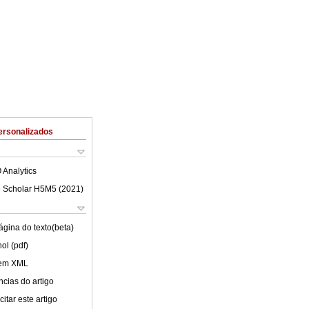
ersonalizados
 Analytics
 Scholar H5M5 (
2021
)
ágina do texto(beta)
ol (pdf)
 em XML
cias do artigo
itar este artigo