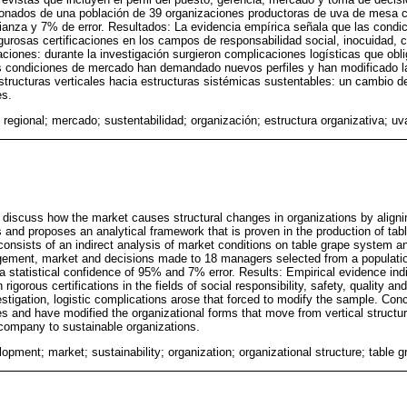
ionados de una población de 39 organizaciones productoras de uva de mesa 
ianza y 7% de error. Resultados: La evidencia empírica señala que las cond
gurosas certificaciones en los campos de responsabilidad social, inocuidad, c
ciones: durante la investigación surgieron complicaciones logísticas que obli
s condiciones de mercado han demandado nuevos perfiles y han modificado la
tructuras verticales hacia estructuras sistémicas sustentables: un cambio 
es.
o regional; mercado; sustentabilidad; organización; estructura organizativa; u
to discuss how the market causes structural changes in organizations by alignin
es and proposes an analytical framework that is proven in the production of tab
nsists of an indirect analysis of market conditions on table grape system an
agement, market and decisions made to 18 managers selected from a populatio
a statistical confidence of 95% and 7% error. Results: Empirical evidence ind
rigorous certifications in the fields of social responsibility, safety, quality an
estigation, logistic complications arose that forced to modify the sample. Con
 and have modified the organizational forms that move from vertical structu
company to sustainable organizations.
opment; market; sustainability; organization; organizational structure; table 