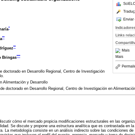
SciELO
Traduç
Enviar 
Indicadore
*
maría
Links rela
**
ra
Compartilh
**
dríguez
Mais
***
Mais
o Bringas
Permali
e doctorado en Desarrollo Regional, Centro de Investigación
lo.
n Alimentación y Desarrollo
de doctorado en Desarrollo Regional, Centro de Investigación en Alimentación
 discutir cómo el mercado propicia modificaciones estructurales en las organi
bilidad. Se discute y propone una estructura analítica que es contrastada en l
. La metodología consiste en un análisis indirecto sobre las condiciones d
evistas que incluyen el perfil del puesto, gerencia, mercado y toma de decis