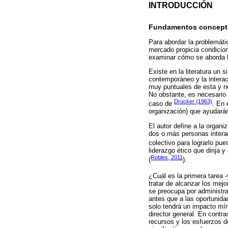
INTRODUCCIÓN
Fundamentos conceptu
Para abordar la problemáti
mercado propicia condicion
examinar cómo se aborda l
Existe en la literatura un
contemporáneo y la interac
muy puntuales de esta y no
No obstante, es necesario
Drucker (1963)
caso de
. En 
organización) que ayudarán
El autor define a la organ
dos o más personas intera
colectivo para lograrlo pues
liderazgo ético que dirija 
Robles, 2011
(
).
¿Cuál es la primera tarea 
tratar de alcanzar los mej
se preocupa por administra
antes que a las oportunida
solo tendrá un impacto mín
director general. En contra
recursos y los esfuerzos d