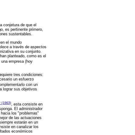
a conjetura de que el
o, es pertinente primero,
ones sustentables.
s en el mundo
blece a través de aspectos
nizativa en su conjunto.
 han planteado, como es el
en una empresa (hoy
equiere tres condiciones:
cesario un esfuerzo
complementarlo con un
a lograr sus objetivos
 (1963)
, esta consiste en
sponga. El administrador
a hacia los "problemas"
mejor de las actuaciones
 siempre estarán en un
nsiste en canalizar los
sultados económicos