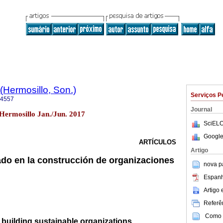
(Hermosillo, Son.)
Serviços P
-4557
Journal
 Hermosillo Jan./Jun. 2017
SciELO
Google
ARTÍCULOS
Artigo
ado en la construcción de organizaciones
nova p
Espanh
Artigo
Referên
Como c
n building sustainable organizations