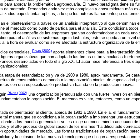
os para abordar la problemática agropecuaria. El nuevo paradigma tiene su f
ales de mercado. Demandas cada vez más complejas y consumidores más exig
lizados bajo distintas ópticas, a lo que los autores llaman enfoque sistémic
lan el planteamiento a través de un análisis interpretativo al que denominan
ne al mercado como punto de partida para el análisis. Este condiciona todos 
lo tanto, el desempeño de las empresas que van conformándose en cada uno 
ico para el análisis de sistemas agroindustriales, este se queda a un nivel d
a la hora de evaluar cómo se ve afectada la estructura organizativa de la e
Rivas (2002)
udios gerenciales,
aporta elementos clave para la interpretación de
figuras organizativas que han adoptado las firmas están vinculadas fuerteme
áneos desarrollados en todo el siglo XX. El autor hace referencia a tres etap
rganizacionales:
da etapa de estandarización y va de 1900 a 1980, aproximadamente. Se carac
ctura de consumidores demanda a la organización niveles de especialidad pr
retos con una especialización productiva basada en la producción masiva.
Rivas (2002)
egún
una organización jerarquizada con una fuerte inversión en bie
fundamentaban la organización. El mercado es visto, entonces, como un espa
da de orientación al cliente, abarca de 1981 a 1990. En ella, el fundamento 
e tal manera que se condiciona a la organización a implementar una estructura
 donde a los mandos gerenciales se les exige un conocimiento adecuado de l
ados y el alto proceso de globalización de los mismos "ha dificultado correla
con oportunidades de mercado. Las formas tradicionales de organización pare
lidad y la eclosión de las nuevas tecnologías que obligan a respuestas inmed