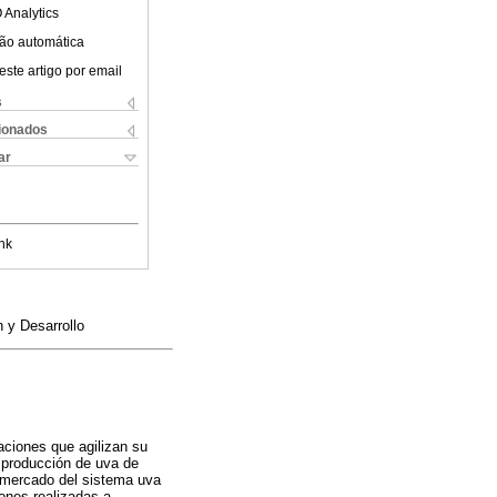
 Analytics
ão automática
este artigo por email
s
cionados
ar
nk
 y Desarrollo
zaciones que agilizan su
a producción de uva de
e mercado del sistema uva
iones realizadas a