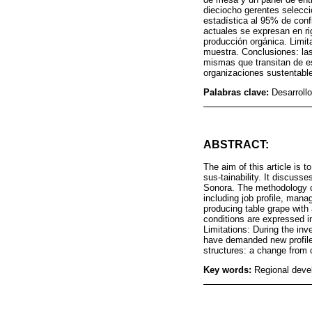
dieciocho gerentes selecc
estadística al 95% de conf
actuales se expresan en ri
producción orgánica. Limita
muestra. Conclusiones: la
mismas que transitan de es
organizaciones sustentabl
Palabras clave:
Desarroll
ABSTRACT:
The aim of this article is 
sus-tainability. It discuss
Sonora. The methodology co
including job profile, man
producing table grape with 
conditions are expressed in 
Limitations: During the inv
have demanded new profiles
structures: a change from 
Key words:
Regional devel