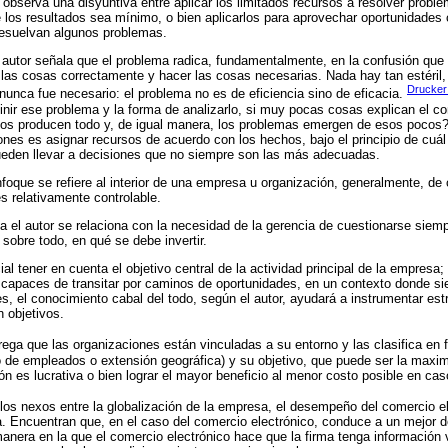
e observa una disyuntiva entre aplicar los limitados recursos a resolver prob
e los resultados sea mínimo, o bien aplicarlos para aprovechar oportunidade
esuelvan algunos problemas.
 autor señala que el problema radica, fundamentalmente, en la confusión que e
er las cosas correctamente y hacer las cosas necesarias. Nada hay tan estéri
Drucker
nunca fue necesario: el problema no es de eficiencia sino de eficacia.
finir ese problema y la forma de analizarlo, si muy pocas cosas explican el co
tos producen todo y, de igual manera, los problemas emergen de esos pocos
nes es asignar recursos de acuerdo con los hechos, bajo el principio de cuá
eden llevar a decisiones que no siempre son las más adecuadas.
nfoque se refiere al interior de una empresa u organización, generalmente, de 
 relativamente controlable.
a el autor se relaciona con la necesidad de la gerencia de cuestionarse siem
sobre todo, en qué se debe invertir.
ial tener en cuenta el objetivo central de la actividad principal de la empresa
 capaces de transitar por caminos de oportunidades, en un contexto donde s
s, el conocimiento cabal del todo, según el autor, ayudará a instrumentar estr
 objetivos.
grega que las organizaciones están vinculadas a su entorno y las clasifica en
 de empleados o extensión geográfica) y su objetivo, que puede ser la maxim
n es lucrativa o bien lograr el mayor beneficio al menor costo posible en caso
los nexos entre la globalización de la empresa, el desempeño del comercio el
. Encuentran que, en el caso del comercio electrónico, conduce a un mejor d
manera en la que el comercio electrónico hace que la firma tenga información