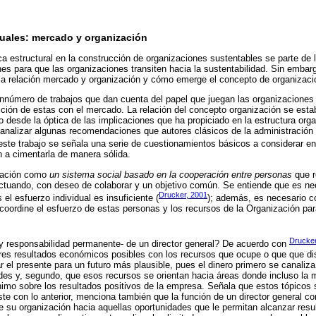
ales: mercado y organización
ca estructural en la construcción de organizaciones sustentables se parte de l
es para que las organizaciones transiten hacia la sustentabilidad. Sin embarg
a relación mercado y organización y cómo emerge el concepto de organizaci
 sinnúmero de trabajos que dan cuenta del papel que juegan las organizacione
ción de estas con el mercado. La relación del concepto organización se esta
 desde la óptica de las implicaciones que ha propiciado en la estructura orga
 analizar algunas recomendaciones que autores clásicos de la administración
este trabajo se señala una serie de cuestionamientos básicos a considerar 
 a cimentarla de manera sólida.
ización como
un sistema social basado en la cooperación entre personas
que r
ctuando, con deseo de colaborar y un objetivo común. Se entiende que es ne
Drucker, 2001
 el esfuerzo individual es insuficiente (
); además, es necesario 
y coordine el esfuerzo de estas personas y los recursos de la Organización par
Drucker
-y responsabilidad permanente- de un director general? De acuerdo con
ores resultados económicos posibles con los recursos que ocupe o que que di
r el presente para un futuro más plausible, pues el dinero primero se canaliz
des y, segundo, que esos recursos se orientan hacia áreas donde incluso la 
imo sobre los resultados positivos de la empresa. Señala que estos tópicos
ste con lo anterior, menciona también que la función de un director general co
e su organización hacia aquellas oportunidades que le permitan alcanzar re