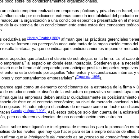
ce poco sobre los condicionamientos organizacionales.
n un estudio empírico realizado en empresas públicas y privadas en Israel, se
stá influenciada por condiciones externas como la inestabilidad del producto 
e readecuar la organización a una condición específica presentada en el merc
to de la existencia de un condicionamiento entre estos dos conceptos teórico
s.
Harel y Tzafrir (1999)
s deductiva en
afirman que las prácticas gerenciales tiene
ncias se formen una percepción adecuada tanto de la organización como del
 resulta limitada, ya que no indica qué condicionamientos impone el mercad
ersos aspectos que afectan el diseño de estrategias en la firma. Es el caso 
 empresarial" al espacio en donde ésta interactúa. Sostienen que la necesi
iciará que la firma esté preparada para anticipar posibles impactos negativos 
el entorno esté definido por aquellos "elementos y circunstancias internas y 
Figuerola, 1995
siones y comportamientos empresariales" (
).
aparece aquí como un elemento condicionante de la estrategia de la firma y 
ma de estudio cuando el diseño de la estructura organizativa se constituya co
firma que las empresas deben analizar cuidadosamente su posicionamiento 
tancia de éste en el contexto económico; su nivel de mercado -nacional o inter
de negocios. El autor integra el análisis de mercado como un factor condicion
García y López (1998)
e hacen
. Así, estos trabajos solo dan cuenta de la existenci
ión, pero no ofrecen evidencias de una concatenación más estrecha.
nálisis sobre investigación e inteligencia de mercados para la planeación estr
análisis de los rivales, qué hay que hacer para estar siempre delante de ellos.
en afirma que
la inteligencia del mercado es un proceso de conocimiento sob