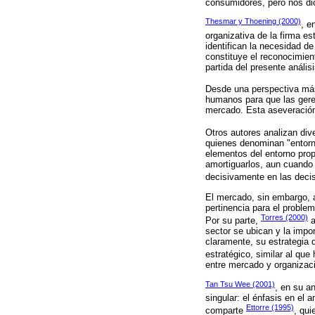
consumidores, pero nos di
Thesmar y Thoening (2000)
, e
organizativa de la firma e
identifican la necesidad d
constituye el reconocimien
partida del presente análisi
Desde una perspectiva má
humanos para que las gere
mercado. Esta aseveración
Otros autores analizan div
quienes denominan "entorno
elementos del entorno prop
amortiguarlos, aun cuando 
decisivamente en las deci
El mercado, sin embargo, 
pertinencia para el proble
Torres (2000)
Por su parte,
a
sector se ubican y la impor
claramente, su estrategia 
estratégico, similar al qu
entre mercado y organizac
Tan Tsu Wee (2001)
, en su a
singular: el énfasis en el 
Ettorre (1995)
comparte
, qui