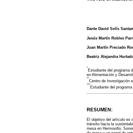
Dante David Solís Santa
Jesús Martín Robles Par
Juan Martín Preciado Ro
Beatriz Alejandra Hurtad
*
Estudiante del programa d
en Alimentación y Desarrol
**
Centro de Investigación e
***
Estudiante del programa 
RESUMEN:
El objetivo del artículo es
tránsito hacia la sustenta
mesa en Hermosillo, Sonora
de mesa y un panel de entr