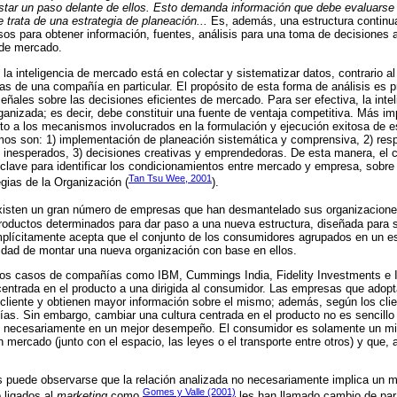
tar un paso delante de ellos. Esto demanda información que debe evaluarse 
e trata de una estrategia de planeación...
Es, además, una estructura continua
os para obtener información, fuentes, análisis para una toma de decisiones 
 de mercado.
e la inteligencia de mercado está en colectar y sistematizar datos, contrario a
mas de una compañía en particular. El propósito de esta forma de análisis es p
eñales sobre las decisiones eficientes de mercado. Para ser efectiva, la inte
rganizada; es decir, debe constituir una fuente de ventaja competitiva. Más i
o a los mecanismos involucrados en la formulación y ejecución exitosa de est
s son: 1) implementación de planeación sistemática y comprensiva, 2) resp
inesperados, 3) decisiones creativas y emprendedoras. De esta manera, el c
lave para identificar los condicionamientos entre mercado y empresa, sobre t
Tan Tsu Wee, 2001
egias de la Organización (
).
isten un gran número de empresas que han desmantelado sus organizaciones
roductos determinados para dar paso a una nueva estructura, diseñada para 
Implícitamente acepta que el conjunto de los consumidores agrupados en un 
idad de montar una nueva organización con base en ellos.
los casos de compañías como IBM, Cummings India, Fidelity Investments e 
entrada en el producto a una dirigida al consumidor. Las empresas que adop
 cliente y obtienen mayor información sobre el mismo; además, según los clie
s. Sin embargo, cambiar una cultura centrada en el producto no es sencillo 
n necesariamente en un mejor desempeño. El consumidor es solamente un mi
 mercado (junto con el espacio, las leyes o el transporte entre otros) y que, 
os puede observarse que la relación analizada no necesariamente implica un 
Gomes y Valle (2001)
 ligados al
marketing
como
les han llamado cambio de para