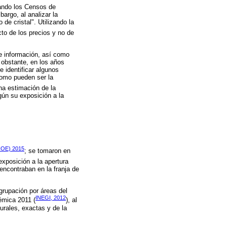
zando los Censos de
argo, al analizar la
de cristal". Utilizando la
cto de los precios y no de
e información, así como
obstante, en los años
 identificar algunos
como pueden ser la
na estimación de la
gún su exposición a la
OE) 2015
; se tomaron en
exposición a la apertura
encontraban en la franja de
grupación por áreas del
INEGI, 2012
émica 2011 (
), al
urales, exactas y de la