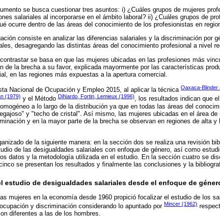
ocumento se busca cuestionar tres asuntos: i) ¿Cuáles grupos de mujeres pro
nes salariales al incorporarse en el ámbito laboral? ii) ¿Cuáles grupos de pr
¿Qué ocurre dentro de las áreas del conocimiento de los profesionistas en reg
gación consiste en analizar las diferencias salariales y la discriminación por
ales, desagregando las distintas áreas del conocimiento profesional a nivel re
 contrastar se basa en que las mujeres ubicadas en las profesiones más vinc
 de la brecha a su favor, explicada mayormente por las características produ
arial, en las regiones más expuestas a la apertura comercial.
Oaxaca-Blinder 
sta Nacional de Ocupación y Empleo 2015, al aplicar la técnica
n (1979)
DiNardo, Fortin, Lemieux (1996)
y el Método
, los resultados indican que el
homogéneo a lo largo de la distribución ya que en todas las áreas del conoci
pegajoso" y "techo de cristal". Así mismo, las mujeres ubicadas en el área d
minación y en la mayor parte de la brecha se observan en regiones de alta y 
anizado de la siguiente manera: en la sección dos se realiza una revisión bibl
tudio de las desigualdades salariales con enfoque de género, así como estudi
os datos y la metodología utilizada en el estudio. En la sección cuatro se dis
cinco se presentan los resultados y finalmente las conclusiones y la bibliograf
l estudio de desigualdades salariales desde el enfoque de géner
las mujeres en la economía desde 1960 propició focalizar el estudio de los sa
Mincer (1962)
 ocupación y discriminación considerando lo apuntado por
respect
on diferentes a las de los hombres.