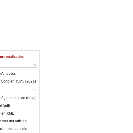
Personalizados
 Analytics
 Scholar H5M5 (
2021
)
ágina del texto (beta)
l (pdf)
lo en XML
cias del artículo
itar este artículo