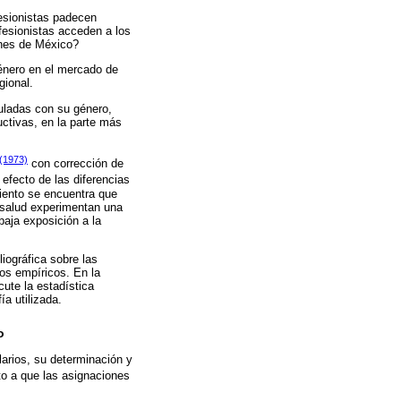
fesionistas padecen
ofesionistas acceden a los
iones de México?
 género en el mercado de
gional.
uladas con su género,
ctivas, en la parte más
(1973)
con corrección de
 efecto de las diferencias
miento se encuentra que
e salud experimentan una
baja exposición a la
iográfica sobre las
os empíricos. En la
cute la estadística
ía utilizada.
o
larios, su determinación y
o a que las asignaciones