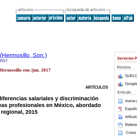
(Hermosillo, Son.)
Servicios 
4557
Revista
 Hermosillo ene./jun. 2017
SciELO
Google
ARTÍCULOS
Articulo
 diferencias salariales y discriminación
nueva p
eas profesionales en México, abordado
Españo
regional, 2015
Artícu
Referen
Como c