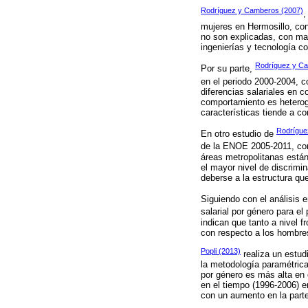
Rodríguez y Camberos (2007)
,
mujeres en Hermosillo, con
no son explicadas, con ma
ingenierías y tecnología co
Rodríguez y Ca
Por su parte,
en el periodo 2000-2004, 
diferencias salariales en 
comportamiento es heterogé
características tiende a c
Rodrígue
En otro estudio de
de la ENOE 2005-2011, co
áreas metropolitanas están
el mayor nivel de discrimin
deberse a la estructura que
Siguiendo con el análisis 
salarial por género para e
indican que tanto a nivel 
con respecto a los hombres
Popli (2013)
realiza un estudi
la metodología paramétrica 
por género es más alta en 
en el tiempo (1996-2006) e
con un aumento en la parte 