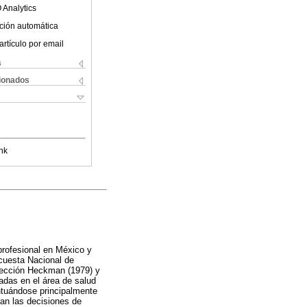
 Analytics
ción automática
artículo por email
s
cionados
nk
 profesional en México y
ncuesta Nacional de
lección Heckman (1979) y
adas en el área de salud
ntuándose principalmente
zan las decisiones de