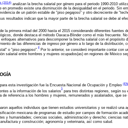
s (2014)
analizan la brecha salarial por género para el periodo 1990-2010 utili
 en promedio existe una disminución de la desigualdad en el periodo. Sin emb
evidencia de un patrón estable de "piso pegajoso" y otro decreciente de "techo 
us resultados indican que la mayor parte de la brecha salarial se debe al efe
e la primera mitad del 2000 hasta el 2015 considerando diferentes fuentes d
lógicos, donde destaca el método Oaxaca-Blinder como el más frecuente. No 
 enfoques alternativos para descomponer la brecha salarial con el propósito de
ento de las diferencias de ingreso por género a lo largo de la distribución, 
4
stal" o "piso pegajoso".
Por lo anterior, se consideró importante contar con u
ión salarial entre hombres y mujeres ocupados(as) en regiones de México se
OGÍA
(EN
a para esta investigación fue la Encuesta Nacional de Ocupación y Empleo
5
entes a la información de los salarios
para tres distintas regiones, según su 
 de referencia a los hombres y mujeres, remunerados y asalariados, que se 
aron aquellos individuos que tienen estudios universitarios y se realizó una a
asificación mexicana de programas de estudio por campos de formación acad
artes y humanidades; ciencias sociales, administración y derecho; ciencias nat
anufactura y construcción; agronomía y veterinaria, así como salud.