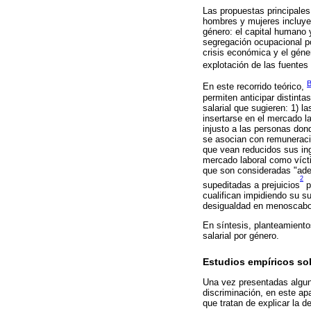
Las propuestas principales 
hombres y mujeres incluyen:
género: el capital humano y
segregación ocupacional po
crisis económica y el géne
explotación de las fuentes 
B
En este recorrido teórico,
permiten anticipar distinta
salarial que sugieren: 1) 
insertarse en el mercado la
injusto a las personas don
se asocian con remuneracio
que vean reducidos sus ing
mercado laboral como víct
que son consideradas "ade
2
supeditadas a prejuicios
p
cualifican impidiendo su su
desigualdad en menoscabo
En síntesis, planteamiento
salarial por género.
Estudios empíricos sob
Una vez presentadas alguna
discriminación, en este ap
que tratan de explicar la d