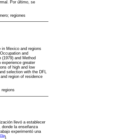
rmal. Por último, se
énero; regiones
e in Mexico and regions
f Occupation and
n (1979) and Method
h experience greater
ions of high and low
 and selection with the DFL
 and region of residence
; regions
ización llevó a establecer
a, donde la enseñanza
trabajo experimentó una
03a
).