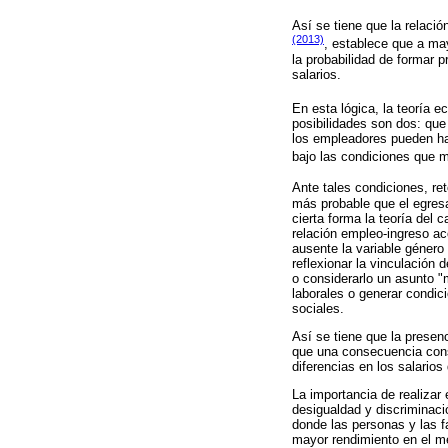
Así se tiene que la relaci
(2013)
, establece que a m
la probabilidad de formar
salarios.
En esta lógica, la teoría e
posibilidades son dos: que
los empleadores pueden hac
bajo las condiciones que m
Ante tales condiciones, re
más probable que el egres
cierta forma la teoría del 
relación empleo-ingreso ac
ausente la variable género
reflexionar la vinculación
o considerarlo un asunto "
laborales o generar condi
sociales.
Así se tiene que la presen
que una consecuencia consi
diferencias en los salarios
La importancia de realizar
desigualdad y discriminaci
donde las personas y las f
mayor rendimiento en el me