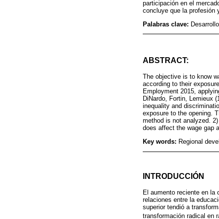
participación en el mercad
concluye que la profesión y
Palabras clave:
Desarrollo
ABSTRACT:
The objective is to know w
according to their exposur
Employment 2015, applying
DiNardo, Fortin, Lemieux (
inequality and discriminati
exposure to the opening. Th
method is not analyzed. 2) 
does affect the wage gap a
Key words:
Regional devel
INTRODUCCIÓN
El aumento reciente en la o
relaciones entre la educac
superior tendió a transfor
transformación radical en 