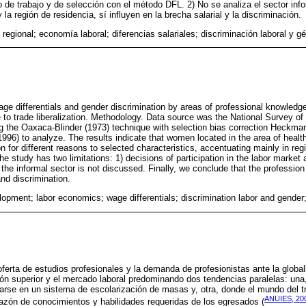
o de trabajo y de selección con el método DFL. 2) No se analiza el sector info
 la región de residencia, sí influyen en la brecha salarial y la discriminación.
 regional; economía laboral; diferencias salariales; discriminación laboral y g
age differentials and gender discrimination by areas of professional knowledg
e to trade liberalization. Methodology. Data source was the National Survey o
 the Oaxaca-Blinder (1973) technique with selection bias correction Heckma
1996) to analyze. The results indicate that women located in the area of healt
on for different reasons to selected characteristics, accentuating mainly in reg
e study has two limitations: 1) decisions of participation in the labor market
the informal sector is not discussed. Finally, we conclude that the profession
nd discrimination.
opment; labor economics; wage differentials; discrimination labor and gender
ferta de estudios profesionales y la demanda de profesionistas ante la global
ión superior y el mercado laboral predominando dos tendencias paralelas: un
marse en un sistema de escolarización de masas y, otra, donde el mundo del 
ANUIES, 20
razón de conocimientos y habilidades requeridas de los egresados (