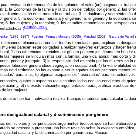
para revisar la determinación de los salarios, el valor (no) asignado al trabaj
 1. la Economía de la familia y la división del trabajo por género; 2. las dife
 la discriminación en el mercado de trabajo; 3. el dualismo y segmentación de
r género; 5. la economía marxista y el género; 6. el género y la economía seg
ro; 8. las mujeres y la recesión; 9. los estudios económicos con perspectiva 
Castaño, 1999
estadísticas (
).
ecker (1976
1987)
Fuentes, Palma y Montero (2005)
Marshall (2002)
García de Fanelli 
,
,
,
,
s reflexiones relacionadas con las teorías formuladas para explicar la desigua
las mujeres parecen estar obligadas a realizar mayores esfuerzos y hacer fren
boral; 2) las diferencias salariales por género parecen justificarse en brindar 
de las mujeres se vinculan más con la familia, una vida laboral más corta y 
nes, poder y jerarquía; 3) la responsabilidad asumida por las mujeres en la 
resos laborales generándose segregación ocupacional; 4) la vulnerabilidad de
imas de discriminación las expone a ser relegadas en ocupaciones menos im
cuadas" para ellas; 5) algunas ocupaciones "reservadas" para los colectivo
ersonales, gustos o aspectos raciales vinculados con las conductas de quie
peración y, 6) no existe suficiente argumentación para justificar prácticas de
 de las mujeres.
s de este tipo han motivado a realizar trabajos empíricos para calcular la des
re desigualdad salarial y discriminación por género
s definiciones y los principales argumentos teóricos que se han elaborado 
artado se procede a presentar una breve revisión sobre la evidencia empírica
esigualdad salarial y la discriminación por género para México.