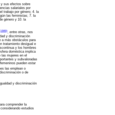
o y sus efectos sobre
rencias salariales por
l trabajo por género; 4. la
ún las feministas; 7. la
de género y 10. la
(1989)
, entre otras, nos
ldad y discriminación
te a más obstáculos para
un tratamiento desigual e
discontinua y los hombres
esfera doméstica implica
 las mujeres en el
portantes y subvaloradas
s femeninos pueden estar
nes las emplean o
 discriminación o de
igualdad y discriminación
para comprender la
, considerando estudios