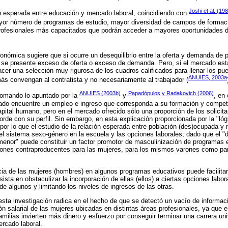
Joshi et al. (19
ón esperada entre educación y mercado laboral, coincidiendo con
ayor número de programas de estudio, mayor diversidad de campos de forma
 profesionales más capacitados que podrán acceder a mayores oportunidades
conómica sugiere que si ocurre un desequilibrio entre la oferta y demanda de 
 se presente exceso de oferta o exceso de demanda. Pero, si el mercado está
er una selección muy rigurosa de los cuadros calificados para llenar los pu
ANUIES, 2003a
ás convengan al contratista y no necesariamente al trabajador (
ANUIES (2003b)
Papadópulos y Radakovich (2006)
tomando lo apuntado por la
y
, en
ado encuentre un empleo e ingreso que corresponda a su formación y compete
capital humano, pero en el mercado ofrecido sólo una proporción de los solicit
orde con su perfil. Sin embargo, en esta explicación proporcionada por la "l
 por lo que el estudio de la relación esperada entre población (des)ocupada y
 del sistema sexo-género en la escuela y las opciones laborales; dado que el "
menor" puede constituir un factor promotor de masculinización de programas
ciones contraproducentes para las mujeres, para los mismos varones como par
cia de las mujeres (hombres) en algunos programas educativos puede facilitar
sta en obstaculizar la incorporación de ellas (ellos) a ciertas opciones labo
 de algunos y limitando los niveles de ingresos de las otras.
 esta investigación radica en el hecho de que se detectó un vacío de informaci
ón salarial de las mujeres ubicadas en distintas áreas profesionales, ya que e
amilias invierten más dinero y esfuerzo por conseguir terminar una carrera uni
rcado laboral.