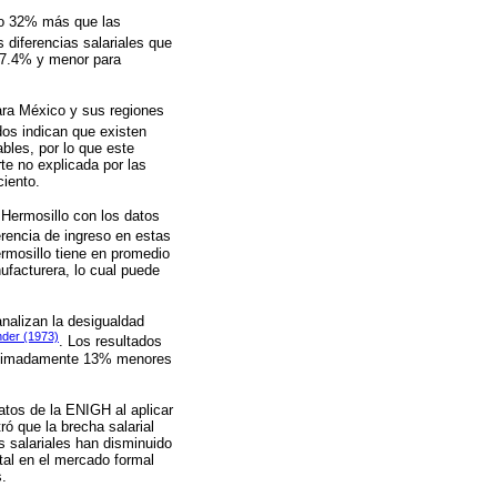
io 32% más que las
 diferencias salariales que
77.4% y menor para
ara México y sus regiones
ados indican que existen
bles, por lo que este
te no explicada por las
ciento.
y Hermosillo con los datos
ferencia de ingreso en estas
ermosillo tiene en promedio
nufacturera, lo cual puede
analizan la desigualdad
nder (1973)
. Los resultados
proximadamente 13% menores
datos de la ENIGH al aplicar
ró que la brecha salarial
 salariales han disminuido
tal en el mercado formal
s.