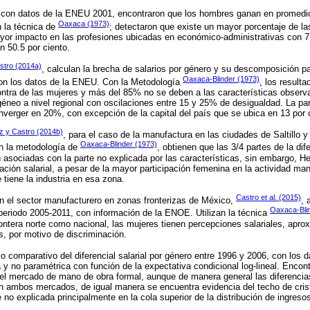
 con datos de la ENEU 2001, encontraron que los hombres ganan en promed
Oaxaca (1973)
 la técnica de
; detectaron que existe un mayor porcentaje de las
yor impacto en las profesiones ubicadas en económico-administrativas con 
n 50.5 por ciento.
stro (2014a)
, calculan la brecha de salarios por género y su descomposición p
Oaxaca-Blinder (1973)
con los datos de la ENEU. Con la Metodología
, los result
contra de las mujeres y más del 85% no se deben a las características observa
neo a nivel regional con oscilaciones entre 15 y 25% de desigualdad. La par
onverger en 20%, con excepción de la capital del país que se ubica en 13 por 
z y Castro (2014b)
, para el caso de la manufactura en las ciudades de Saltillo 
Oaxaca-Blinder (1973)
n la metodología de
, obtienen que las 3/4 partes de la di
 asociadas con la parte no explicada por las características, sin embargo, H
ación salarial, a pesar de la mayor participación femenina en la actividad ma
 tiene la industria en esa zona.
Castro et al. (2015)
en el sector manufacturero en zonas fronterizas de México,
, 
Oaxaca-Bli
l periodo 2005-2011, con información de la ENOE. Utilizan la técnica
frontera norte como nacional, las mujeres tienen percepciones salariales, a
, por motivo de discriminación.
o comparativo del diferencial salarial por género entre 1996 y 2006, con los 
y no paramétrica con función de la expectativa condicional log-lineal. Encont
el mercado de mano de obra formal, aunque de manera general las diferencias
n ambos mercados, de igual manera se encuentra evidencia del techo de cris
no explicada principalmente en la cola superior de la distribución de ingreso