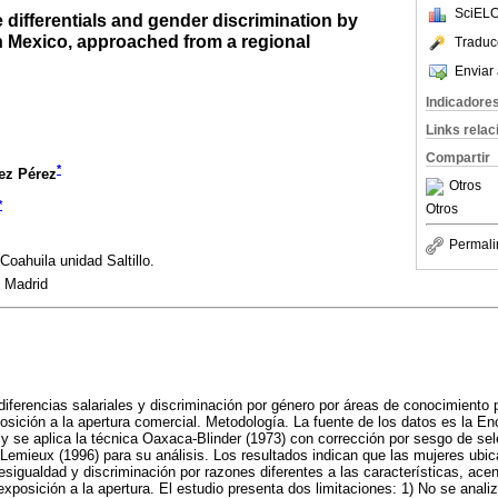
SciELO
 differentials and gender discrimination by
n Mexico, approached from a regional
Traduc
Enviar 
Indicadore
Links rela
Compartir
*
ez Pérez
Otros
*
Otros
Permali
oahuila unidad Saltillo.
 Madrid
 diferencias salariales y discriminación por género por áreas de conocimiento
sición a la apertura comercial. Metodología. La fuente de los datos es la E
 se aplica la técnica Oaxaca-Blinder (1973) con corrección por sesgo de se
 Lemieux (1996) para su análisis. Los resultados indican que las mujeres ubic
igualdad y discriminación por razones diferentes a las características, ace
exposición a la apertura. El estudio presenta dos limitaciones: 1) No se anali