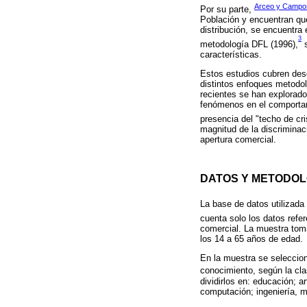
Arceo y Campo
Por su parte,
Población y encuentran que
distribución, se encuentra 
3
metodología DFL (1996),
s
características.
Estos estudios cubren desd
distintos enfoques metodo
recientes se han explorado
fenómenos en el comportami
presencia del "techo de cri
magnitud de la discriminac
apertura comercial.
DATOS Y METODOL
La base de datos utilizad
cuenta solo los datos refer
comercial. La muestra toma
los 14 a 65 años de edad.
En la muestra se seleccion
conocimiento, según la cl
dividirlos en: educación; 
computación; ingeniería, m