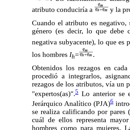
atributo conduciría a
y la pr
Cuando el atributo es negativo, 
género (es decir, lo que debe c
negativa subyacente), lo que es 
los hombres
I
=
.
h
Obtenidos los rezagos en cada 
procedió a integrarlos, asign
rezagos de los atributos, vía un 
5
"expertos(as)".
Lo anterior se 
6
Jerárquico Analítico (PJA)
intro
se realiza calificando por pares 
cuál de ellos representa mayor
hombres como para mujeres. Las