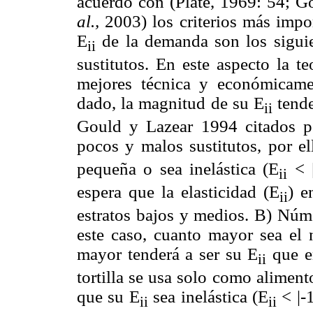
acuerdo con (Plate, 1969: 54; G
al.,
2003) los criterios más impor
E
de la demanda son los siguie
ii
sustitutos. En este aspecto la 
mejores técnica y económicame
dado, la magnitud de su E
tende
ii
Gould y Lazear 1994 citados 
pocos y malos sustitutos, por el
pequeña o sea inelástica (E
< |
ii
espera que la elasticidad (E
) e
ii
estratos bajos y medios. B) Núme
este caso, cuanto mayor sea el
mayor tenderá a ser su E
que e
ii
tortilla se usa solo como aliment
que su E
sea inelástica (E
< |-1
ii
ii