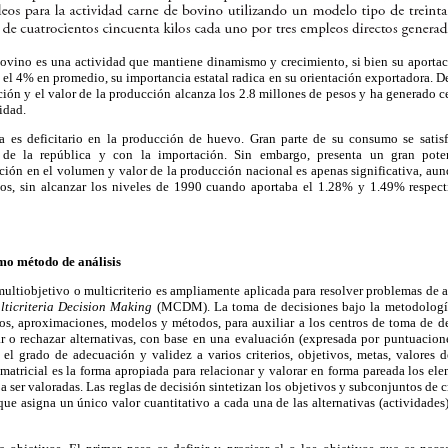
ovino es una actividad que mantiene dinamismo y crecimiento, si bien su aportac
el 4% en promedio, su importancia estatal radica en su orientación exportadora. D
ión y el valor de la producción alcanza los 2.8 millones de pesos y ha generado 
idad.
a es deficitario en la producción de huevo. Gran parte de su consumo se satis
 de la república y con la importación. Sin embargo, presenta un gran pot
ación en el volumen y valor de la producción nacional es apenas significativa, a
os, sin alcanzar los niveles de 1990 cuando aportaba el 1.28% y 1.49% respecti
mo método de análisis
ultiobjetivo o multicriterio es ampliamente aplicada para resolver problemas de 
lticriteria Decision Making
(MCDM). La toma de decisiones bajo la metodolog
 aproximaciones, modelos y métodos, para auxiliar a los centros de toma de deci
nar o rechazar alternativas, con base en una evaluación (expresada por puntuacion
 el grado de adecuación y validez a varios criterios, objetivos, metas, valores d
atricial es la forma apropiada para relacionar y valorar en forma pareada los elem
s a ser valoradas. Las reglas de decisión sintetizan los objetivos y subconjuntos de c
que asigna un único valor cuantitativo a cada una de las alternativas (actividades)