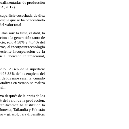
groalimentarias de producción
al.,
2012).
 superficie cosechada de diez
 porque que se ha concentrado
el valor total.
os son: la fresa, el dátil, la
ción a la generación tanto de
icie, solo 4.58% y 4.54% del
ctos, al incorporar tecnología
reciente incorporación de la
n el mercado internacional,
solo 12.14% de la superficie
el 63.33% de los empleos del
a de los años sesenta, cuando
rtalizas en verano se realiza
ali.
o después de la crisis de los
% del valor de la producción.
cnificación ha sustituido la
donesia, Tailandia y Pakistán
 y girasol, para diversificar