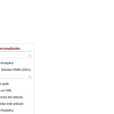
Personalizados
 Analytics
 Scholar H5M5 (
2021
)
l (pdf)
lo en XML
cias del artículo
itar este artículo
 Analytics