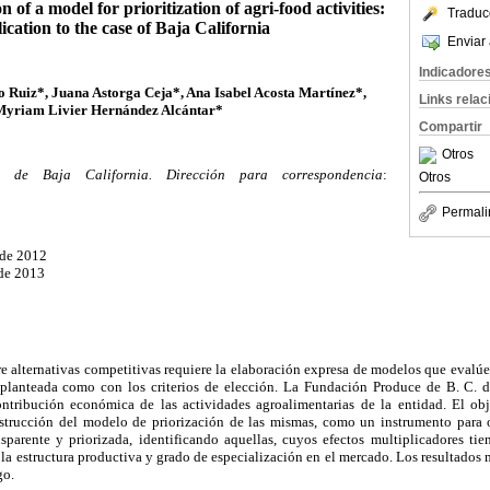
 of a model for prioritization of agri-food activities:
Traduc
lication to the case of Baja California
Enviar 
Indicadore
 Ruiz*, Juana Astorga Ceja*, Ana Isabel Acosta Martínez*,
Links rela
Myriam Livier Hernández Alcántar*
Compartir
Otros
a de Baja California. Dirección para correspondencia
:
Otros
Permali
 de 2012
 de 2013
e alternativas competitivas requiere la elaboración expresa de modelos que evalú
lanteada como con los criterios de elección. La Fundación Produce de B. C. di
ntribución económica de las actividades agroalimentarias de la entidad. El ob
nstrucción del modelo de priorización de las mismas, como un instrumento para or
sparente y priorizada, identificando aquellas, cuyos efectos multiplicadores ti
la estructura productiva y grado de especialización en el mercado. Los resultados m
go.