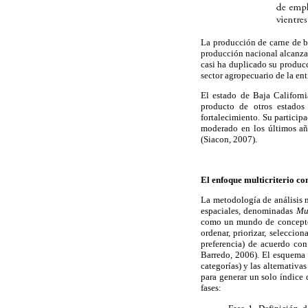
La producción de carne de b
producción nacional alcanza 
casi ha duplicado su producc
sector agropecuario de la ent
El estado de Baja Californi
producto de otros estados
fortalecimiento. Su particip
moderado en los últimos añ
(Siacon, 2007).
El enfoque multicriterio co
La metodología de análisis m
espaciales, denominadas
Mu
como un mundo de conceptos,
ordenar, priorizar, seleccio
preferencia) de acuerdo con
Barredo, 2006). El esquema m
categorías) y las alternativa
para generar un solo índice 
fases: