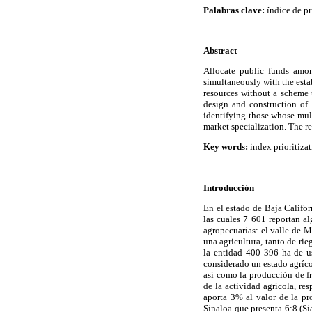
Palabras clave:
índice de pr
Abstract
Allocate public funds amon
simultaneously with the estab
resources without a scheme t
design and construction of 
identifying those whose mult
market specialization. The re
Key words:
index prioritizat
Introducción
En el estado de Baja Califor
las cuales 7 601 reportan a
agropecuarias: el valle de M
una agricultura, tanto de ri
la entidad 400 396 ha de u
considerado un estado agríco
así como la producción de fr
de la actividad agrícola, re
aporta 3% al valor de la pr
Sinaloa que presenta 6:8 (S