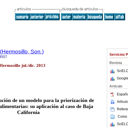
(Hermosillo, Son.)
Servicios 
4557
Revista
Hermosillo jul./dic. 2013
SciELO
Google
Articulo
Españo
ución de un modelo para la priorización de
Artícu
alimentarias: su aplicación al caso de Baja
Referen
California
Como c
SciELO