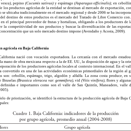
 vesca),
pepino
(Cucumis sativus)
y espárrago
(Asparagus officinalis);
en cebollín
de los productos agrícolas de la entidad se destinan al mercado de exportación, c
go se ubicaba tradicionalmente en el mercado regional y desde 2006 se ha incorpor
e del destino de estos productos es el mercado del Tratado de Libre Comercio co
n el principal proveedor de frutas y hortalizas, obligando a los productores de la
er la competitividad de sus productos y buscar la diversificación de las exporta
a concentración que un solo mercado destino impone (Avendaño y Acosta, 2009).
n agrícola en Baja California
California nació con vocación exportadora. La cercanía con el mercado estadou
la mano de obra mexicana respecto a la de EE. UU., la disposición de agua y la orie
rporación de los productores agrícolas locales al contexto internacional. En el val
 ha convertido en una de las actividades económicas primordiales de la región al 
as son: cebollín, espárrago, trigo, algodón y alfalfa. La zona costa produce, en
de Bruselas
(Brassica oleracea var. gemmifera),
vid
(Vitis vinífera),
flores y alguna
n definidas e importantes como son el valle de San Quintín, Maneadero, valle
2005).
lo de priorización, se identificó la estructura de la producción agrícola de Baja C
pales: