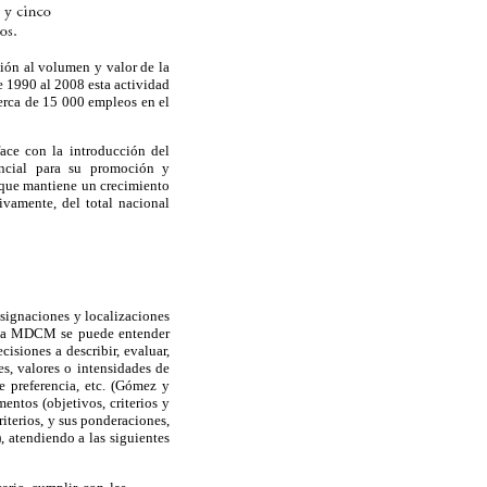
ión al volumen y valor de la
e 1990 al 2008 esta actividad
cerca de 15 000 empleos en el
face con la introducción del
encial para su promoción y
unque mantiene un crecimiento
vamente, del total nacional
asignaciones y localizaciones
ía MDCM se puede entender
siones a describir, evaluar,
es, valores o intensidades de
e preferencia, etc. (Gómez y
entos (objetivos, criterios y
riterios, y sus ponderaciones,
, atendiendo a las siguientes