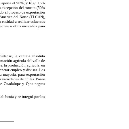
 aporta el 90%; y trigo 15%
on excepción del tomate (50%
ado al proceso de exportación
n América del Norte (TLCAN),
 entidad a realizar esfuerzos
ciones a otros mercados para
nidense, la ventaja absoluta
ntación agrícola del valle de
le, la producción agrícola, en
generar empleo y divisas. Los
 su mayoría, para exportación
s variedades de chiles. Posee
 de Guadalupe y Ojos negros
alifornia y se integró por los