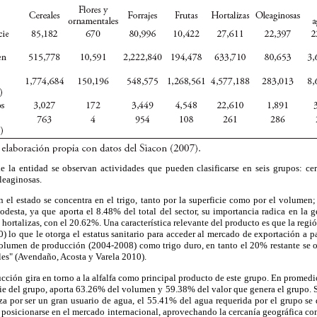
e la entidad se observan actividades que pueden clasificarse en seis grupos: cere
oleaginosas.
 el estado se concentra en el trigo, tanto por la superficie como por el volumen
desta, ya que aporta el 8.48% del total del sector, su importancia radica en la g
 hortalizas, con el 20.62%. Una característica relevante del producto es que la regi
) lo que le otorga el estatus sanitario para acceder al mercado de exportación a pa
volumen de producción (2004-2008) como trigo duro, en tanto el 20% restante se o
bles" (Avendaño, Acosta y Varela 2010).
ducción gira en torno a la alfalfa como principal producto de este grupo. En prome
cie del grupo, aporta 63.26% del volumen y 59.38% del valor que genera el grupo. 
za por ser un gran usuario de agua, el 55.41% del agua requerida por el grupo se d
do posicionarse en el mercado internacional, aprovechando la cercanía geográfica c