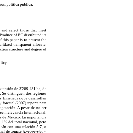
os, política pública.
 and select those that meet
 Produce of BC distributed its
 this paper is to present the
itized transparent allocate,
ction structure and degree of
licy.
extensión de 3'289 431 ha, de
. Se distinguen dos regiones
 y Ensenada), que desarrollan
 forestal (2007) reporta para
getación. A pesar de no ser
een relevancia internacional,
res de México. La importancia
a 1% del total nacional, pero
acán con una relación 5:7, o
onal de tomate
(Lycopersicum