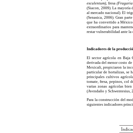
esculentum),
fresa
(Fragaria
(Siacon, 2009). La mayoría 
al mercado nacional). El tri
(Senasica, 2006). Gran part
que ha convertido a México e
extraordinarios para manten
restar vulnerabilidad ante l
Indicadores de la producció
El sector agrícola en Baja 
derivada del menor costo de 
Mexicali, propiciaron la inco
particular de hortalizas, se
principales cultivos agrícol
tomate, fresa, pepinos, col 
varias zonas agrícolas bie
(Avendaño y Schwentesius, 
Para la construcción del mode
siguientes indicadores princi