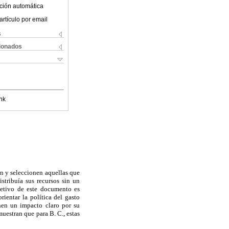
ción automática
artículo por email
s
cionados
nk
en y seleccionen aquellas que
stribuía sus recursos sin un
jetivo de este documento es
ientar la política del gasto
enen un impacto claro por su
uestran que para B. C., estas