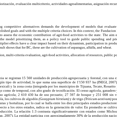
iorización, evaluación multicriterio, actividades agroalimentarias, asignación recurs
g competitive alternatives demands the development of models that evaluate
lished goals and with the multiple criteria choices. In this context, the Fundacion
o assess the economic contribution of agri-food activities to the state. The aim of
the model prioritizing them, as a policy tool to guide public spending and prior
iplier effects have a clear impact based on their dynamism, participation in produ
sult shows that for BC, these are the cultivation of asparagus, alfalfa, and wheat.
ion, multi-criteria evaluation, agri-food activities, allocation of resources, public po
nia se registran 15 560 unidades de producción agropecuaria y forestal, con una 
lgún tipo de actividad, lo que suma una superficie de 1'150 937 ha (INEGI, 2007)
exicali y la zona costa (integrada por los municipios de Tijuana, Tecate, Rosarito
ego como de temporal, con alto grado de tecnificación. El censo agrícola, ganadero y
so agrícola; 2 610 430 ha de uso pecuario; 27 597 de bosque y 251 008 sin ve
la, los cultivos de algodón
(Gossypium hirstium)
y de trigo
(Triticum aestivum)
pos
utas y hortalizas, por lo cual se halla entre los diez principales estados producto
specto a los otros estados, radica en la generación de valor. En promedio se cultiv
oducción. La relación 1:3 contrasta significativamente con estados como Micho
iap, 2007). La entidad participa con aproximadamente 30% de la producción naci