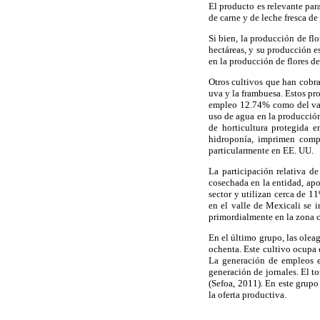
El producto es relevante par
de carne y de leche fresca 
Si bien, la producción de fl
hectáreas, y su producción e
en la producción de flores d
Otros cultivos que han cobrad
uva y la frambuesa. Estos pr
empleo 12.74% como del valo
uso de agua en la producción 
de horticultura protegida e
hidroponía, imprimen compe
particularmente en EE. UU.
La participación relativa d
cosechada en la entidad, ap
sector y utilizan cerca de 1
en el valle de Mexicali se i
primordialmente en la zona co
En el último grupo, las olea
ochenta. Este cultivo ocupa 
La generación de empleos es
generación de jornales. El t
(Sefoa, 2011). En este grupo
la oferta productiva.