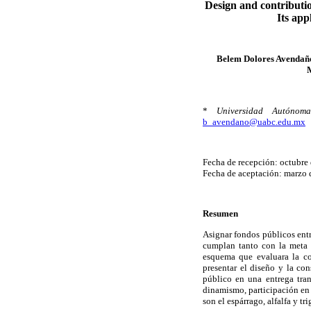
Design and contribution
Its app
Belem Dolores Avendaño
*
Universidad Autónom
b_avendano@uabc.edu.mx
Fecha de recepción: octubre
Fecha de aceptación: marzo
Resumen
Asignar fondos públicos entr
cumplan tanto con la meta p
esquema que evaluara la co
presentar el diseño y la co
público en una entrega tran
dinamismo, participación en 
son el espárrago, alfalfa y tri