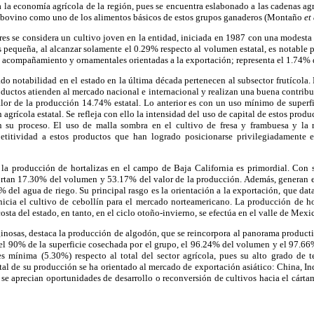
a la economía agrícola de la región, pues se encuentra eslabonado a las cadenas a
de bovino como uno de los alimentos básicos de estos grupos ganaderos (Montaño
et 
ores se considera un cultivo joven en la entidad, iniciada en 1987 con una modesta
s pequeña, al alcanzar solamente el 0.29% respecto al volumen estatal, es notable
e acompañamiento y ornamentales orientadas a la exportación; representa el 1.74% d
o notabilidad en el estado en la última década pertenecen al subsector frutícola. Ell
oductos atienden al mercado nacional e internacional y realizan una buena contribu
r de la producción 14.74% estatal. Lo anterior es con un uso mínimo de superf
agrícola estatal. Se refleja con ello la intensidad del uso de capital de estos produ
n su proceso. El uso de malla sombra en el cultivo de fresa y frambuesa y la 
titividad a estos productos que han logrado posicionarse privilegiadamente e
e la producción de hortalizas en el campo de Baja California es primordial. Con 
ortan 17.30% del volumen y 53.17% del valor de la producción. Además, generan 
1% del agua de riego. Su principal rasgo es la orientación a la exportación, que dat
nicia el cultivo de cebollín para el mercado norteamericano. La producción de ho
sta del estado, en tanto, en el ciclo otoño-invierno, se efectúa en el valle de Mexic
ginosas, destaca la producción de algodón, que se reincorpora al panorama productiv
el 90% de la superficie cosechada por el grupo, el 96.24% del volumen y el 97.66
 mínima (5.30%) respecto al total del sector agrícola, pues su alto grado de te
otal de su producción se ha orientado al mercado de exportación asiático: China, In
 se aprecian oportunidades de desarrollo o reconversión de cultivos hacia el cártamo