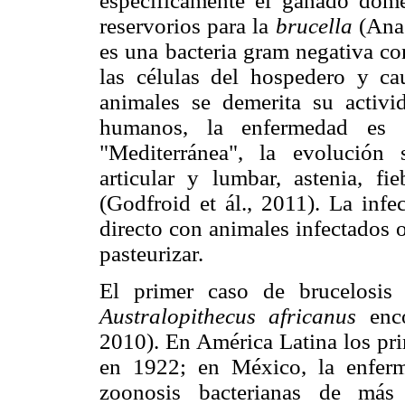
específicamente el ganado dom
reservorios para la
brucella
(Anas
es una bacteria gram negativa con
las células del hospedero y ca
animales se demerita su activi
humanos, la enfermedad es 
"Mediterránea", la evolución 
articular y lumbar, astenia, fie
(Godfroid et ál., 2011). La infe
directo con animales infectados o
pasteurizar.
El primer caso de brucelosis
Australopithecus africanus
enco
2010). En América Latina los pri
en 1922; en México, la enfer
zoonosis bacterianas de más 