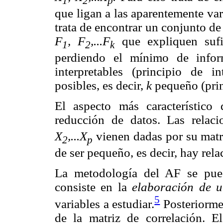
1
2
p
que ligan a las aparentemente va
trata de encontrar un conjunto d
F
, F
,...F
que expliquen sufic
1
2
k
perdiendo el mínimo de infor
interpretables (principio de 
posibles, es decir,
k
pequeño (prin
El aspecto más característico
reducción de datos. Las relaci
X
,...X
vienen dadas por su matr
2
p
de ser pequeño, es decir, hay rela
La metodología del AF se pued
consiste en la
elaboración de u
5
variables a estudiar.
Posteriorme
de la matriz de correlación. 