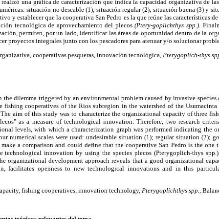
 realizó una gráfica de caracterización que indica la capacidad organizativa de las
numéricas: situación no deseable (1); situación regular (2); situación buena (3) y si
ivo y establecer que la cooperativa San Pedro es la que reúne las características de
vación tecnológica de aprovechamiento del plecos
(Ptery-goplichthys spp.).
Finalm
zación, permiten, por un lado, identificar las áreas de oportunidad dentro de la or
cer proyectos integrales junto con los pescadores para atenuar y/o solucionar probl
ganizativa, cooperativas pesqueras, innovación tecnológica,
Pterygoplich-thys spp
n the dilemma triggered by an environmental problem caused by invasive species of
e fishing cooperatives of the Rios subregion in the watershed of the Usumacinta 
he aim of this study was to characterize the organizational capacity of three fi
Plecos" as a measure of technological innovation. Therefore, two research criter
ional levels, with which a characterization graph was performed indicating the or
four numerical scales were used: undesirable situation (1); regular situation (2); g
 make a comparison and could define that the cooperative San Pedro is the one th
e technological innovation by using the species plecos (Pterygoplich-thys spp.).
he organizational development approach reveals that a good organizational capaci
n, facilitates openness to new technological innovations and in this particula
apacity, fishing cooperatives, innovation technology,
Pterygoplichthys spp.,
Balanc
ntos teóricos relevantes del tema