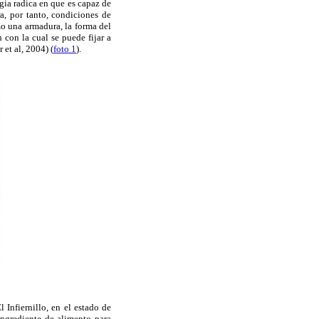
egia radica en que es capaz de
ra, por tanto, condiciones de
o una armadura, la forma del
 con la cual se puede fijar a
et al, 2004) (
foto 1
).
 Infiernillo, en el estado de
ingrediente de alimento para