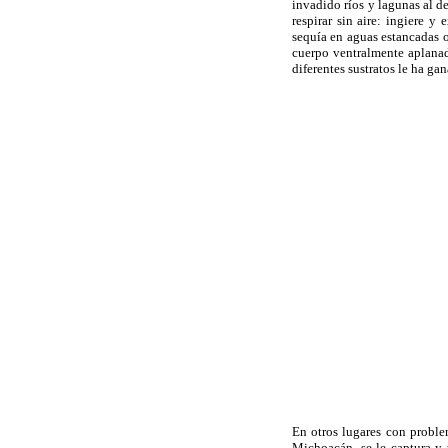
invadido ríos y lagunas al de
respirar sin aire: ingiere y
sequía en aguas estancadas 
cuerpo ventralmente aplanado
diferentes sustratos le ha g
En otros lugares con problem
Michoacán, se le captura y 