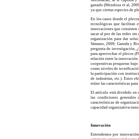
ganado (Mendoza et al, 200
ya que ciertas especies de p
En los casos donde el pleco
tecnológicas que facilitan 
innovaciones que consisten e
sacar al pez de las redes si
organización para dar soluc
Sámano, 2009; Garrafa y Rive
pregunta de investigación, ¿
para aprovechar el plecos
(P
relación entre la innovación 
cooperativas pesqueras bajo 
como niveles de tecnificació
la participación con instituc
de industrias, etc.). Estos 
reúne las características par
El artículo está dividido en
las condiciones generales 
características de organizac
capacidad organizativa-inno
Innovación
Entendemos por innovación t