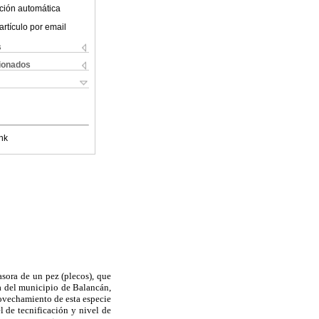
ción automática
artículo por email
s
cionados
nk
sora de un pez (plecos), que
a del municipio de Balancán,
rovechamiento de esta especie
l de tecnificación y nivel de