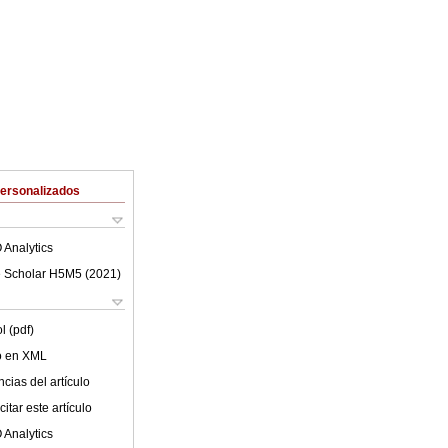
Personalizados
 Analytics
 Scholar H5M5 (
2021
)
l (pdf)
lo en XML
cias del artículo
itar este artículo
 Analytics