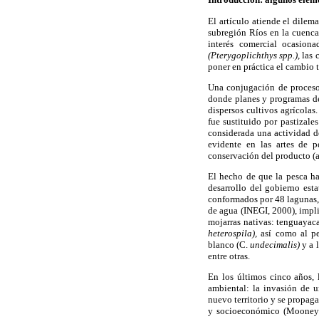
El artículo atiende el dile
subregión Ríos en la cuenca
interés comercial ocasion
(Pterygoplichthys spp.),
las 
poner en práctica el cambio 
Una conjugación de procesos
donde planes y programas de 
dispersos cultivos agrícola
fue sustituido por pastizal
considerada una actividad d
evidente en las artes de pe
conservación del producto (al
El hecho de que la pesca ha
desarrollo del gobierno esta
conformados por 48 lagunas, 
de agua (INEGI, 2000), impli
mojarras nativas: tenguayac
heterospila),
así como al pe
blanco (C.
undecimalis)
y a 
entre otras.
En los últimos cinco años, 
ambiental: la invasión de 
nuevo territorio y se propag
y socioeconómico (Mooney 