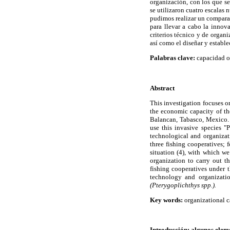
organización, con los que se
se utilizaron cuatro escalas 
pudimos realizar un comparat
para llevar a cabo la inno
criterios técnico y de organi
así como el diseñar y estable
Palabras clave:
capacidad or
Abstract
This investigation focuses o
the economic capacity of th
Balancan, Tabasco, Mexico. T
use this invasive species "
technological and organizat
three fishing cooperatives; 
situation (4), with which we
organization to carry out th
fishing cooperatives under t
technology and organizatio
(Pterygoplichthys spp.).
Key words:
organizational c
Introducción: algunos eleme