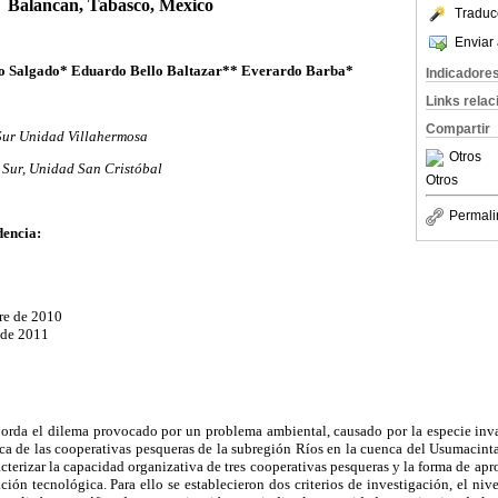
Balancan, Tabasco, Mexico
Traduc
Enviar 
o Salgado* Eduardo Bello Baltazar** Everardo Barba*
Indicadore
Links rela
Compartir
 Sur Unidad Villahermosa
Otros
 Sur, Unidad San Cristóbal
Otros
Permali
dencia:
re de 2010
 de 2011
borda el dilema provocado por un problema ambiental, causado por la especie inva
ca de las cooperativas pesqueras de la subregión Ríos en la cuenca del Usumacint
acterizar la capacidad organizativa de tres cooperativas pesqueras y la forma de ap
n tecnológica. Para ello se establecieron dos criterios de investigación, el nive