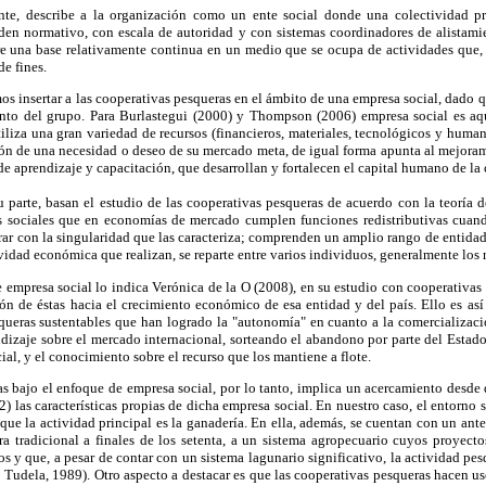
nte, describe a la organización como un ente social donde una colectividad pre
rden normativo, con escala de autoridad y con sistemas coordinadores de alista
re una base relativamente continua en un medio que se ocupa de actividades que, 
e fines.
os insertar a las cooperativas pesqueras en el ámbito de una empresa social, dado qu
nto del grupo. Para Burlastegui (2000) y Thompson (2006) empresa social es aqu
iliza una gran variedad de recursos (financieros, materiales, tecnológicos y huma
ión de una necesidad o deseo de su mercado meta, de igual forma apunta al mejora
 de aprendizaje y capacitación, que desarrollan y fortalecen el capital humano de l
 parte, basan el estudio de las cooperativas pesqueras de acuerdo con la teoría d
as sociales que en economías de mercado cumplen funciones redistributivas cuan
rar con la singularidad que las caracteriza; comprenden un amplio rango de entidad
ividad económica que realizan, se reparte entre varios individuos, generalmente los 
 empresa social lo indica Verónica de la O (2008), en su estudio con cooperativas
ón de éstas hacia el crecimiento económico de esa entidad y del país. Ello es así
queras sustentables que han logrado la "autonomía" en cuanto a la comercializació
dizaje sobre el mercado internacional, sorteando el abandono por parte del Estado,
ial, y el conocimiento sobre el recurso que los mantiene a flote.
as bajo el enfoque de empresa social, por lo tanto, implica un acercamiento desde 
) las características propias de dicha empresa social. En nuestro caso, el entorno s
 que la actividad principal es la ganadería. En ella, además, se cuentan con un an
era tradicional a finales de los setenta, a un sistema agropecuario cuyos proyec
ros y que, a pesar de contar con un sistema lagunario significativo, la actividad pe
Tudela, 1989). Otro aspecto a destacar es que las cooperativas pesqueras hacen us