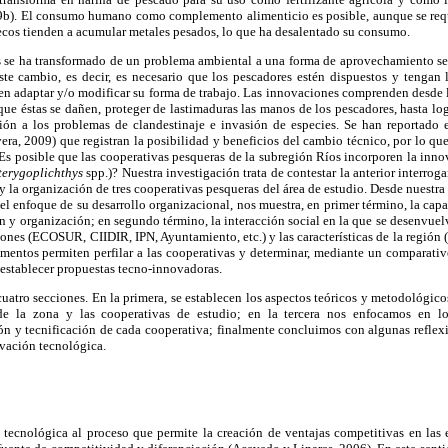
9b). El consumo humano como complemento alimenticio es posible, aunque se requ
lecos tienden a acumular metales pesados, lo que ha desalentado su consumo.
s se ha transformado de un problema ambiental a una forma de aprovechamiento s
este cambio, es decir, es necesario que los pescadores estén dispuestos y tengan 
n adaptar y/o modificar su forma de trabajo. Las innovaciones comprenden desde l
n que éstas se dañen, proteger de lastimaduras las manos de los pescadores, hasta lo
ión a los problemas de clandestinaje e invasión de especies. Se han reportado 
ra, 2009) que registran la posibilidad y beneficios del cambio técnico, por lo qu
Es posible que las cooperativas pesqueras de la subregión Ríos incorporen la inn
terygoplichthys
spp.)? Nuestra investigación trata de contestar la anterior interrogan
y la organización de tres cooperativas pesqueras del área de estudio. Desde nuestra p
el enfoque de su desarrollo organizacional, nos muestra, en primer término, la cap
n y organización; en segundo término, la interacción social en la que se desenvuelve
iones (ECOSUR, CIIDIR, IPN, Ayuntamiento, etc.) y las características de la región 
elementos permiten perfilar a las cooperativas y determinar, mediante un comparativ
a establecer propuestas tecno-innovadoras.
 cuatro secciones. En la primera, se establecen los aspectos teóricos y metodológico
de la zona y las cooperativas de estudio; en la tercera nos enfocamos en lo
ión y tecnificación de cada cooperativa; finalmente concluimos con algunas refle
vación tecnológica.
ecnológica al proceso que permite la creación de ventajas competitivas en las 