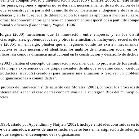
fuente de competitividad y diferenciación (Acevedo y Linares, 2006). En este sent
 los países, regiones y agentes no se derivan, necesariamente, de su dotación de fa
 que se construyen a partir del desarrollo de competencias endógenas y de la artic
petencia y en la búsqueda de diferenciación los agentes apuntan a mejorar su cap
formar los conocimientos genéricos en conocimientos específicos a partir de compe
formal y oficioso (Boscherini y Yoguel, 1996).
rgan (2000) mencionan que la innovación entre empresas y en los distrit
cias regionales, gobiernos locales y otros intermediarios, incluyendo escuelas de
les (2005), sin embargo, plantea que en regiones donde no existen mecanismos i
ductiva se hace necesario el identificar los ámbitos de interacción social en los
ficos, así como la dinámica institucional en la constitución y desarrollo de dichos
2003) plantea el concepto de innovación social, el cual no proviene de los científic
e la propia experiencia de los grupos sociales, de ahí que se define como "cualqu
producto(s) nuevo(s) creado(s) para mejorar una situación o resolver un proble
s, organizaciones o comunidades".
 proceso de innovación y, de acuerdo con Morales (2005), conocer los procesos de
interesa analizar en el caso de tres cooperativas de la subregión Ríos del municipio
ecies.
1995), citado por Appendinni y Nuijten (2002), incluye entidades construidas en t
s determinados, a través de una estructura que se basa en la asignación de roles par
as que aseguren el desempeño de la organización.