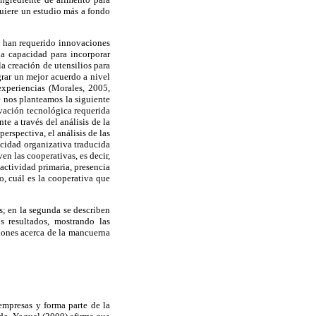
iere un estudio más a fondo
e han requerido innovaciones
la capacidad para incorporar
a creación de utensilios para
grar un mejor acuerdo a nivel
experiencias (Morales, 2005,
e nos planteamos la siguiente
ovación tecnológica requerida
te a través del análisis de la
erspectiva, el análisis de las
acidad organizativa traducida
n las cooperativas, es decir,
(actividad primaria, presencia
o, cuál es la cooperativa que
s; en la segunda se describen
s resultados, mostrando las
xiones acerca de la mancuerna
empresas y forma parte de la