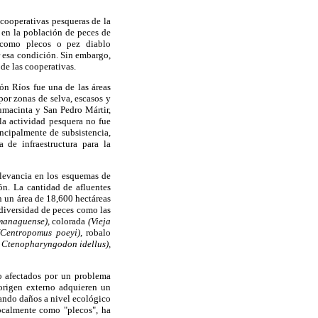
cooperativas pesqueras de la
 en la población de peces de
e como plecos o pez diablo
r esa condición. Sin embargo,
de las cooperativas.
ón Ríos fue una de las áreas
por zonas de selva, escasos y
umacinta y San Pedro Mártir,
la actividad pesquera no fue
ncipalmente de subsistencia,
a de infraestructura para la
elevancia en los esquemas de
ión. La cantidad de afluentes
n un área de 18,600 hectáreas
 diversidad de peces como las
managuense),
colorada
(Vieja
(Centropomus poeyi),
robalo
, Ctenopharyngodon idellus),
do afectados por un problema
origen externo adquieren un
sando daños a nivel ecológico
ocalmente como "plecos", ha