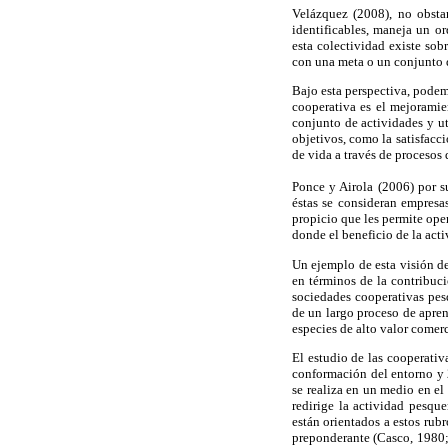
Velázquez (2008), no obsta
identificables, maneja un o
esta colectividad existe sob
con una meta o un conjunto d
Bajo esta perspectiva, podem
cooperativa es el mejoramie
conjunto de actividades y ut
objetivos, como la satisfacc
de vida a través de procesos
Ponce y Airola (2006) por su
éstas se consideran empres
propicio que les permite ope
donde el beneficio de la act
Un ejemplo de esta visión de
en términos de la contribuci
sociedades cooperativas pes
de un largo proceso de apren
especies de alto valor comerc
El estudio de las cooperativ
conformación del entorno y 2
se realiza en un medio en el
redirige la actividad pesqu
están orientados a estos rub
preponderante (Casco, 1980; 