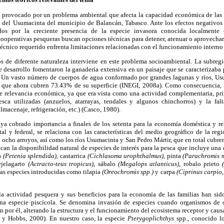
ma provocado por un problema ambiental que afecta la capacidad económica de las 
 del Usumacinta del municipio de Balancán, Tabasco. Ante los efectos negativos
ados por la creciente presencia de la especie invasora conocida localment
cooperativas pesqueras buscan opciones técnicas para detener, atenuar o aprovecha
técnico requerido enfrenta limitaciones relacionadas con el funcionamiento interno 
 de diferente naturaleza interviene en este problema socioambiental. La subregi
desarrollo fomentaron la ganadería extensiva en un paisaje que se caracterizaba 
s. Un vasto número de cuerpos de agua conformado por grandes lagunas y ríos, Us
es que ahora cubren 73.43% de su superficie (INEGI, 2008a). Como consecuencia, 
e relevancia económica, ya que era vista como una actividad complementaria, pri
sca utilizadas (anzuelos, atarrayas, tendales y algunos chinchorros) y la falt
macenaje, refrigeración, etc.) (Casco, 1980).
ya cobrado importancia a finales de los setenta para la economía doméstica y r
tal y federal, se relaciona con las características del medio geográfico de la reg
ocho arroyos, así como los ríos Usumacinta y San Pedro Mártir, que en total cubre
can la disponibilidad natural de especies de interés para la pesca que incluye una
a
(Petenia splendida),
castarrica
(Cichlasoma urophthalmus),
pinta
(Parachromis 
jelagarto
(Actracto-teus tropicus),
sábalo
(Megalops atlanticus),
robalo prieto
las especies introducidas como tilapia
(Oreochromis spp.)
y carpa
(Ciprinus carpio
la actividad pesquera y sus beneficios para la economía de las familias han si
una especie piscícola. Se denomina invasión de especies cuando organismos de 
an por él, alterando la estructura y el funcionamiento del ecosistema receptor y cau
y Hobbs, 2000). En nuestro caso, la especie
Pterygoplichthys
spp., conocido l