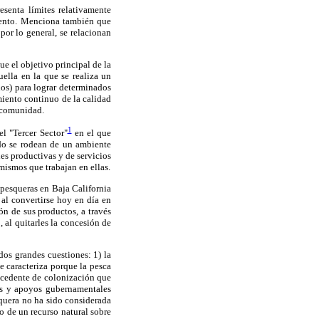
senta límites relativamente
miento. Menciona también que
por lo general, se relacionan
e el objetivo principal de la
ella en la que se realiza un
nos) para lograr determinados
miento continuo de la calidad
a comunidad.
1
el "Tercer Sector"
en el que
do se rodean de un ambiente
es productivas y de servicios
mismos que trabajan en ellas.
 pesqueras en Baja California
 al convertirse hoy en día en
n de sus productos, a través
 al quitarles la concesión de
dos grandes cuestiones: 1) la
e caracteriza porque la pesca
tecedente de colonización que
tos y apoyos gubernamentales
squera no ha sido considerada
o de un recurso natural sobre