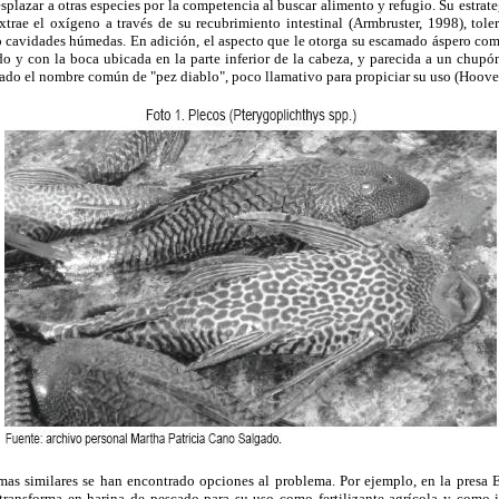
splazar a otras especies por la competencia al buscar alimento y refugio. Su estrat
 extrae el oxígeno a través de su recubrimiento intestinal (Armbruster, 1998), tole
o cavidades húmedas. En adición, el aspecto que le otorga su escamado áspero com
 y con la boca ubicada en la parte inferior de la cabeza, y parecida a un chupón
anado el nombre común de "pez diablo", poco llamativo para propiciar su uso (Hoover 
as similares se han encontrado opciones al problema. Por ejemplo, en la presa El
transforma en harina de pescado para su uso como fertilizante agrícola y como 