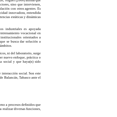
ido, Yoguel (2000) afirma que
ctores, sino que intervienen,
ulación con otros agentes. Es
acidad innovadora, entendida
tencias estáticas y dinámicas
os industriales es apoyada
 entrenamiento vocacional en
nstitucionales orientados a
 que se busca dar solución a
 ámbitos.
os, ni del laboratorio, surge
ier nuevo enfoque, práctica o
ma social y que haya(n) sido
 interacción social. Son este
 de Balancán, Tabasco ante el
orno a procesos definidos que
a realizar diversas funciones,