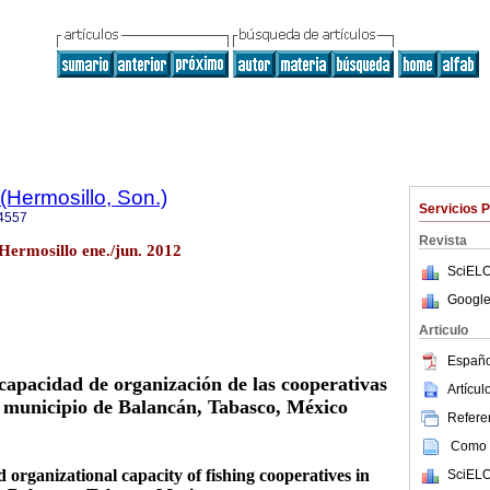
(Hermosillo, Son.)
Servicios 
4557
Revista
 Hermosillo ene./jun. 2012
SciELO
Google
Articulo
Españo
 capacidad de organización de las cooperativas
Artícu
l municipio de Balancán, Tabasco, México
Referen
Como c
 organizational capacity of fishing cooperatives in
SciELO