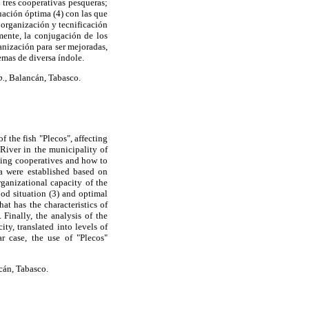
 tres cooperativas pesqueras;
tuación óptima (4) con las que
 organización y tecnificación
ente, la conjugación de los
ganización para ser mejoradas,
emas de diversa índole.
.,
Balancán, Tabasco.
 the fish "Plecos", affecting
River in the municipality of
shing cooperatives and how to
ia were established based on
ganizational capacity of the
ood situation (3) and optimal
at has the characteristics of
 Finally, the analysis of the
ty, translated into levels of
r case, the use of "Plecos"
án, Tabasco.