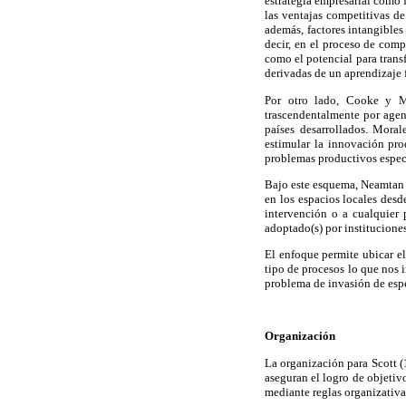
estrategia empresarial como 
las ventajas competitivas de
además, factores intangibles
decir, en el proceso de com
como el potencial para trans
derivadas de un aprendizaje 
Por otro lado, Cooke y Mo
trascendentalmente por agen
países desarrollados. Mora
estimular la innovación pro
problemas productivos especí
Bajo este esquema, Neamtan (
en los espacios locales desd
intervención o a cualquier 
adoptado(s) por institucione
El enfoque permite ubicar el
tipo de procesos lo que nos 
problema de invasión de esp
Organización
La organización para Scott (
aseguran el logro de objetivo
mediante reglas organizativ