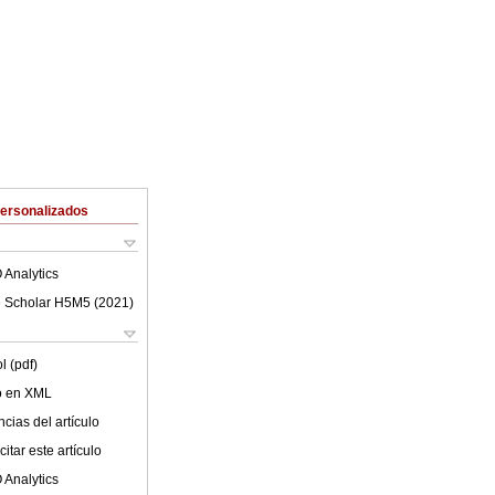
Personalizados
 Analytics
 Scholar H5M5 (
2021
)
l (pdf)
lo en XML
cias del artículo
itar este artículo
 Analytics