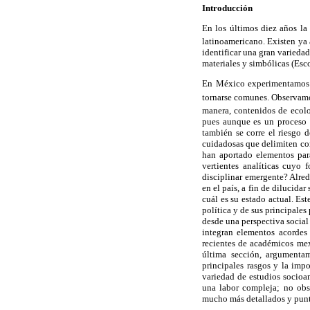
Introducción
En los últimos diez años l
latinoamericano. Existen ya 
identificar una gran varieda
materiales y simbólicas (Esc
En México experimentamos un
tornarse comunes. Observamo
manera, contenidos de ecolo
pues aunque es un proceso i
también se corre el riesgo d
cuidadosas que delimiten con
han aportado elementos par
vertientes analíticas cuyo
disciplinar emergente? Alred
en el país, a fin de dilucid
cuál es su estado actual. Es
política y de sus principales
desde una perspectiva social
integran elementos acordes 
recientes de académicos mex
última sección, argumentam
principales rasgos y la imp
variedad de estudios socioam
una labor compleja; no obs
mucho más detallados y punt