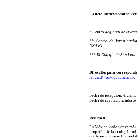
Leticia Durand Smith* Fe
* Centro Regional de Inves
** Centro de Investigacio
UNAM)
*** El Colegio de San Luis, 
Dirección para corresponde
leticiad@servidor.unam.mx
Fecha de recepción: diciemb
Fecha de aceptación: agosto
Resumen
En México, cada vez es más c
irrupción de la ecología po
desde una perspectiva social