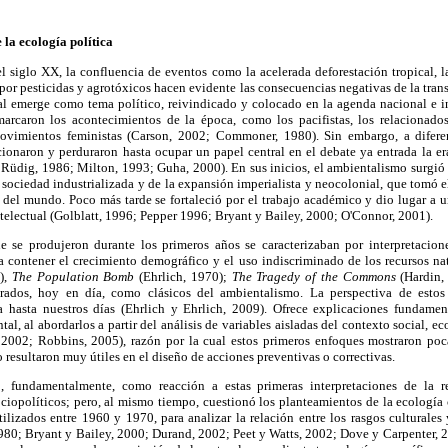
 la ecología política
l siglo XX, la confluencia de eventos como la acelerada deforestación tropical, l
por pesticidas y agrotóxicos hacen evidente las consecuencias negativas de la tran
l emerge como tema político, reivindicado y colocado en la agenda nacional e in
arcaron los acontecimientos de la época, como los pacifistas, los relacionados
movimientos feministas (Carson, 2002; Commoner, 1980). Sin embargo, a difere
ionaron y perduraron hasta ocupar un papel central en el debate ya entrada la er
Rüdig, 1986; Milton, 1993; Guha, 2000). En sus inicios, el ambientalismo surgió
 sociedad industrializada y de la expansión imperialista y neocolonial, que tomó el 
s del mundo. Poco más tarde se fortaleció por el trabajo académico y dio lugar a
ntelectual (Golblatt, 1996; Pepper 1996; Bryant y Bailey, 2000; O'Connor, 2001).
 se produjeron durante los primeros años se caracterizaban por interpretacione
ra contener el crecimiento demográfico y el uso indiscriminado de los recursos nat
2),
The Population Bomb
(Ehrlich, 1970);
The Tragedy of the Commons
(Hardin
rados, hoy en día, como clásicos del ambientalismo. La perspectiva de estos
a hasta nuestros días (Ehrlich y Ehrlich, 2009). Ofrece explicaciones fundamen
al, al abordarlos a partir del análisis de variables aisladas del contexto social, 
 2002; Robbins, 2005), razón por la cual estos primeros enfoques mostraron poc
 resultaron muy útiles en el diseño de acciones preventivas o correctivas.
ó, fundamentalmente, como reacción a estas primeras interpretaciones de la r
ociopolíticos; pero, al mismo tiempo, cuestionó los planteamientos de la ecología 
ilizados entre 1960 y 1970, para analizar la relación entre los rasgos culturales 
1980; Bryant y Bailey, 2000; Durand, 2002; Peet y Watts, 2002; Dove y Carpenter, 2