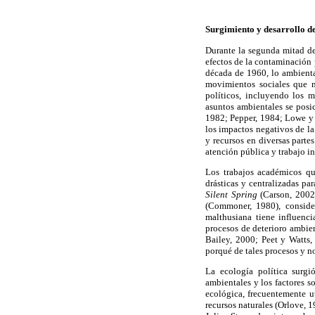
Surgimiento y desarrollo de
Durante la segunda mitad de
efectos de la contaminación 
década de 1960, lo ambienta
movimientos sociales que m
políticos, incluyendo los 
asuntos ambientales se posic
1982; Pepper, 1984; Lowe y 
los impactos negativos de la
y recursos en diversas parte
atención pública y trabajo i
Los trabajos académicos que
drásticas y centralizadas pa
Silent Spring
(Carson, 200
(Commoner, 1980), conside
malthusiana tiene influenci
procesos de deterioro ambient
Bailey, 2000; Peet y Watts,
porqué de tales procesos y no
La ecología política surgi
ambientales y los factores s
ecológica, frecuentemente ut
recursos naturales (Orlove, 