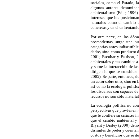
sociales, como el Estado, l
algunos autores denominan
ambientalismo (Eder, 1996).
intereses que los posicionan
naturales como el cambio a
concretas y en el enfrentamie
Por otra parte, en las déc
posmodernas, surge una nue
categorías antes indiscutibl
dados, sino como producto d
2001; Escobar y Paulson, 20
ambientales y sus cambios a 
y sobre la interacción de las
dirigen lo que se considera
2005). Se parte, entonces, d
un actor sobre otro, sino en 
así como la ecología polític
los discursos son capaces de
recursos no son sólo materia
La ecología política no con
perspectivas que provienen, 
que le confiere su carácter 
que el cambio ambiental y l
Bryant y Bailey (2000) den
disímiles de poder y cuentan 
costos y beneficios que se de