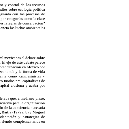
eso y control de los recursos
udios sobre ecología política
 guarda con los procesos de
 por categorías como la clase
s estrategias de conservación?
manera las luchas ambientales
ural mexicanas el debate sobre
 El eje de este debate parece
 la preocupación en México por
 economía y la forma de vida
mente como campesinistas y
nto modos pre–capitalistas de
apital erosiona y acaba por
eraba que, a mediano plazo,
iciativa para la organización
ión de la conciencia necesaria
), Bartra (1979a, b) y Moguel
daptación y estrategias de
n, siendo complementarios en