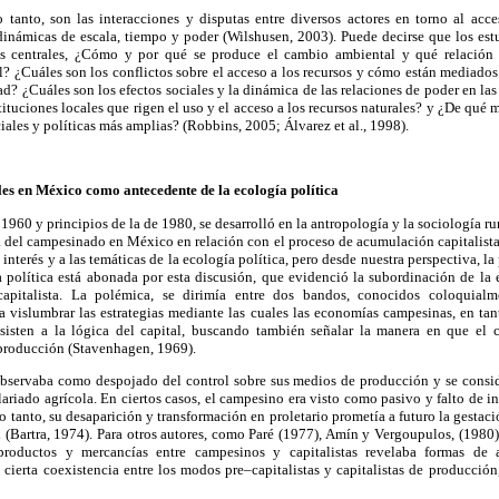
o tanto, son las interacciones y disputas entre diversos actores en torno al acc
dinámicas de escala, tiempo y poder (Wilshusen, 2003). Puede decirse que los est
as centrales, ¿Cómo y por qué se produce el cambio ambiental y qué relación
l? ¿Cuáles son los conflictos sobre el acceso a los recursos y cómo están mediados
dad? ¿Cuáles son los efectos sociales y la dinámica de las relaciones de poder en la
tituciones locales que rigen el uso y el acceso a los recursos naturales? y ¿De qué 
iales y políticas más amplias? (Robbins, 2005; Álvarez et al., 1998).
es en México como antecedente de la ecología política
 1960 y principios de la de 1980, se desarrolló en la antropología y la sociología r
ia del campesinado en México en relación con el proceso de acumulación capitalista.
 interés y a las temáticas de la ecología política, pero desde nuestra perspectiva,
a política está abonada por esta discusión, que evidenció la subordinación de la
apitalista. La polémica, se dirimía entre dos bandos, conocidos coloquial
a vislumbrar las estrategias mediante las cuales las economías campesinas, en ta
sisten a la lógica del capital, buscando también señalar la manera en que el c
producción (Stavenhagen, 1969).
bservaba como despojado del control sobre sus medios de producción y se consid
lariado agrícola. En ciertos casos, el campesino era visto como pasivo y falto de in
lo tanto, su desaparición y transformación en proletario prometía a futuro la gestac
l (Bartra, 1974). Para otros autores, como Paré (1977), Amín y Vergoupulos, (1980
productos y mercancías entre campesinos y capitalistas revelaba formas de a
 cierta coexistencia entre los modos pre–capitalistas y capitalistas de producció