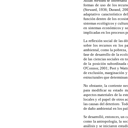
Julian Steward se interesaba
formas de uso de los recurs
(Steward, 1936; Durand, 2002
adaptativo característico de
función dentro de los ecosi
sistemas ecológicos y cultu
en sistemas económicos y so
implicadas en los procesos p
La reflexión social de las 
sobre los recursos en los p
ambiental, como la pobreza, 
fase de desarrollo de la eco
de las ciencias sociales en 
de la posición subordinada 
O'Connor, 2001; Peet y Watts,
de exclusión, marginación y 
estructurales que determinan 
No obstante, la corriente ne
para modificar su estado ma
aspectos materiales de la es
locales y el papel de otros a
las causas del deterioro. Tod
de daño ambiental en los paí
Se desarrolló, entonces, un 
como la antropología, la soc
análisis y se iniciaron estud