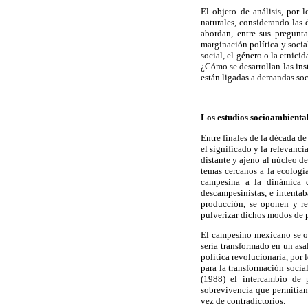
El objeto de análisis, por l
naturales, considerando las 
abordan, entre sus pregunt
marginación política y socia
social, el género o la etnici
¿Cómo se desarrollan las ins
están ligadas a demandas soc
Los estudios socioambiental
Entre finales de la década de
el significado y la relevanc
distante y ajeno al núcleo de
temas cercanos a la ecologí
campesina a la dinámica c
descampesinistas, e intentab
producción, se oponen y re
pulverizar dichos modos de 
El campesino mexicano se o
sería transformado en un asa
política revolucionaria, por 
para la transformación socia
(1988) el intercambio de 
sobrevivencia que permitían
vez de contradictorios.