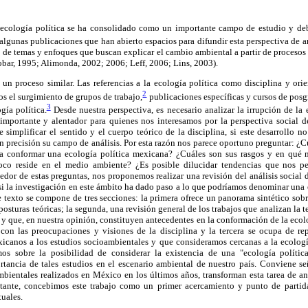
a ecología política se ha consolidado como un importante campo de estudio y de
algunas publicaciones que han abierto espacios para difundir esta perspectiva de a
d de temas y enfoques que buscan explicar el cambio ambiental a partir de procesos p
obar, 1995; Alimonda, 2002; 2006; Leff, 2006; Lins, 2003).
 proceso similar. Las referencias a la ecología política como disciplina y ori
2
s el surgimiento de grupos de trabajo,
publicaciones específicas y cursos de posg
3
gía política.
Desde nuestra perspectiva, es necesario analizar la irrupción de la
mportante y alentador para quienes nos interesamos por la perspectiva social d
e simplificar el sentido y el cuerpo teórico de la disciplina, si este desarrollo 
 precisión su campo de análisis. Por esta razón nos parece oportuno preguntar: ¿C
a conformar una ecología política mexicana? ¿Cuáles son sus rasgos y en qué m
 foco reside en el medio ambiente? ¿Es posible dilucidar tendencias que nos 
edor de estas preguntas, nos proponemos realizar una revisión del análisis social
ar si la investigación en este ámbito ha dado paso a lo que podríamos denominar una
te texto se compone de tres secciones: la primera ofrece un panorama sintético sobr
 posturas teóricas; la segunda, una revisión general de los trabajos que analizan l
 y que, en nuestra opinión, constituyen antecedentes en la conformación de la eco
con las preocupaciones y visiones de la disciplina y la tercera se ocupa de re
icanos a los estudios socioambientales y que consideramos cercanas a la ecología
os sobre la posibilidad de considerar la existencia de una "ecología políti
ortancia de tales estudios en el escenario ambiental de nuestro país. Conviene se
bientales realizados en México en los últimos años, transforman esta tarea de anál
tante, concebimos este trabajo como un primer acercamiento y punto de partida 
uales.