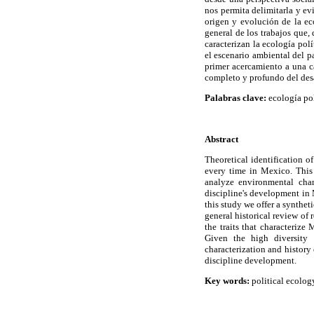
nos permita delimitarla y ev
origen y evolución de la eco
general de los trabajos que,
caracterizan la ecología pol
el escenario ambiental del p
primer acercamiento a una c
completo y profundo del desa
Palabras clave:
ecología pol
Abstract
Theoretical identification 
every time in Mexico. This 
analyze environmental chan
discipline's development in M
this study we offer a synthet
general historical review of
the traits that characterize
Given the high diversity 
characterization and history
discipline development.
Key words:
political ecolog