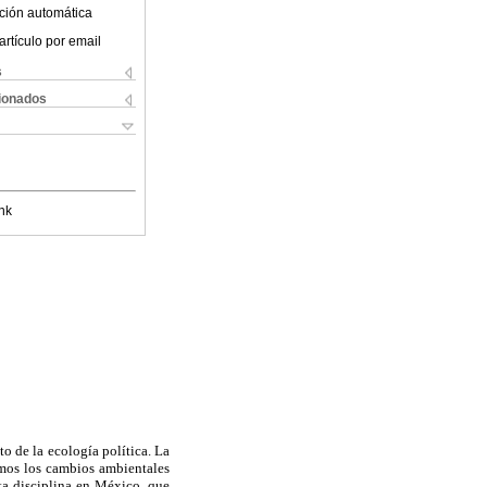
ción automática
artículo por email
s
cionados
nk
o de la ecología política. La
amos los cambios ambientales
sta disciplina en México, que