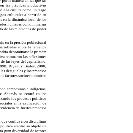
 por la manera en las que las
on las prácticas productivas
ró a la cultura como un rasgo
gos culturales a partir de su
 en la dinámica local de los
idades humanas como inmersas
o de las relaciones de poder
is en la presión poblacional
arrolladas sobre la temática
podría denominarse la primera
iva retomaron las reflexiones
de las leyes del capitalismo,
1998; Bryant y Bailey, 2000;
ales desiguales y los procesos
 los factores socioeconómicos
 todo campesinos e indígenas,
se. Además, se centró en los
izando los procesos políticos
 sociales en la explicación de
 evidencia de fuertes procesos
l que confluyeron disciplinas
 política amplió su objeto de
una gran diversidad de actores