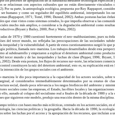
 por los procesos de apropiación de la naturaleza mediante tecnologías específicas y
os se relacionan con aspectos culturales que no están directamente vinculados c
). Por su parte, la antropología ecológica, propuesta por Roy Rappaport, conside
l ser humano y como un regulador del equilibrio ambiental, interpretando los ras
stemas (Rappaport, 1971; Tomé, 1996; Durand, 2002). Ambas posturas hacían énfasis
rales que eran vistos como sistemas cerrados, lo que impedía observar a las comun
ciales mucho más amplios, o considerar a la degradación ambiental como resultad
roductivos (Bryant y Bailey, 2000; Peet y Watts, 2002).
décadas de 1970 y 1980 cuestionó fuertemente el neo–malthusianismo, pues su énfas
aíses del tercer mundo, no reflejaba las preocupaciones de las sociedades subdes
la inequidad y la vulnerabilidad. A partir de estos cuestionamientos surgió lo que 
logía política, llamada neo–marxista. Los trabajos desarrollados desde esta perspect
torno al subdesarrollo y empezaron a explicar el deterioro ambiental como producto 
del tercer mundo y de las inequidades y luchas de clase (Pepper, 1996; Bryant, 
 2002). Desde esta postura, los flujos de recursos sur–norte, las relaciones comerci
control constituyen la raíz del deterioro ambiental; esto es, su explicación está en
la interacción de los grupos sociales con el ambiente.
o–marxista le dio poca importancia a la capacidad de los actores sociales, sobre
rginal, al considerarlos irremediablemente determinados por su estatus de cla
tructura social, dando poca relevancia a los rasgos biofísicos del ambiente y minim
ctores sociales como las empresas, el Estado, las élites locales y las organizaciones
o ello, aunado al colapso del socialismo real a finales de la década de 1980 y a la
ses que siguieron este modelo, produjo una reacción dentro de la misma disciplina.
campo teórico con bases mucho más eclécticas, centrado en los actores sociales, en e
iología, las ciencias políticas y la geografía. Hacia la década de 1990, la ecología
ios sobre las luchas por el acceso y la apropiación de los recursos, que incluían a 