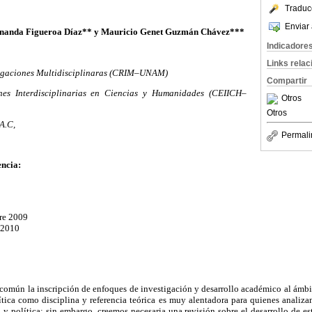
Traduc
Enviar 
rnanda Figueroa Díaz** y Mauricio Genet Guzmán Chávez***
Indicadore
Links rela
tigaciones Multidisciplinaras (CRIM–UNAM)
Compartir
nes Interdisciplinarias en Ciencias y Humanidades (CEIICH–
Otros
Otros
A.C,
Permali
ncia:
re 2009
 2010
omún la inscripción de enfoques de investigación y desarrollo académico al ámbit
lítica como disciplina y referencia teórica es muy alentadora para quienes analiz
 y política; sin embargo, creemos necesaria una revisión sobre el desarrollo de e