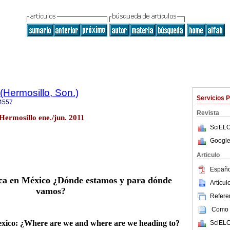
(Hermosillo, Son.)
Servicios 
4557
Revista
 Hermosillo ene./jun. 2011
SciELO
Google
Articulo
Españo
tica en México ¿Dónde estamos y para dónde
Artícu
vamos?
Referen
Como c
Mexico: ¿Where are we and where are we heading to?
SciELO