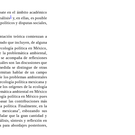
bate en el ámbito académico
1
nálisis
y, en ellas, es posible
olíticos y disputas sociales,
entación teórica comienzan a
rado que incluyen, de alguna
 ecología política en México,
e la problemática ambiental,
no se acompaña de reflexiones
uáles son las discusiones que
edida se distingue de otras
permitan hablar de un campo
 de los problemas ambientales
 ecología política mexicana y
e los orígenes de la ecología
a temática ambiental en México
logía política en México pues
pasar las contribuciones más
 política. Finalmente, en la
ca mexicana", esbozando sus
ñalar que la gran cantidad y
isis, síntesis y reflexión en
para abordajes posteriores,