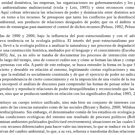
a unidad doméstica, las empresas, las organizaciones no gubernamentales y los p
 ambientalismo multisectorial (viola y Leis, 1995) y otros reconocen como l
 Aquí cobran relevancia las relaciones de poder y dominación entre distintos act
 en torno a los recursos. Se presupone que tanto los conflictos por la distribuci
mbiental, son producto de relaciones desiguales de poder, que en el ámbito m
nto de estrategias para mantener el control de dichos recursos (Peluso, 1992; Pelus
adas de 1990 y 2000, bajo la influencia del post–estructuralismo y con el adv
va tendencia en la ecología política. El interés del post–estructuralismo por 
es, llevó a la ecología política a analizar la naturaleza y sus procesos de degrada
e una construcción histórica, mediados por el lenguaje y el conocimiento (Escoba
05). Así, ya no sólo se trataba de documentar los procesos de interacción entr
lo largo del tiempo, sino de conocer cuáles son y cómo se forman las ideas y compr
 personas con ella. A partir de este enfoque, se busca entender la forma en la que 
 cierto y deseable en relación al entorno, legitimando ciertas explicaciones y ma
e que la realidad es socialmente construida y de que el ejercicio de poder no radica
la preponderancia de cierto conocimiento y en la imposición de una visión de la rea
a incorporó el análisis de discursos para comprender las formas de pensar sobre la
 producir y reproducir relaciones de poder desequilibradas y reconociendo que las 
les, sino que se producen también en relación con los significados (Escobar, 1995; 
stituye un cuerpo teórico unificado, sino más bien un conjunto de intereses c
tanto de las ciencias naturales como de las sociales (Bryant y Bailey, 2000; Wilshu
interdisciplinario. Sin embargo, el denominador común de los estudios en ecología po
as condiciones ecológicas del entorno son resultado de procesos políticos (Ro
ominan ambientes politizados
(politicised environments),
situaciones en las cuales 
con recursos diferenciados para hacer valer sus intereses, lo que se traduce en la di
rivan del cambio ambiental, lo que, a su vez, refuerza o transforma dichas relacione