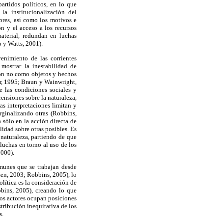
artidos políticos, en lo que
a institucionalización del
ores, así como los motivos e
ón y el acceso a los recursos
aterial, redundan en luchas
o y Watts, 2001).
enimiento de las corrientes
mostrar la inestabilidad de
ción no como objetos y hechos
r, 1995; Braun y Wainwright,
e las condiciones sociales y
ensiones sobre la naturaleza,
las interpretaciones limitan y
rginalizando otras (Robbins,
 sólo en la acción directa de
lidad sobre otras posibles. Es
 naturaleza, partiendo de que
luchas en torno al uso de los
2000).
omunes que se trabajan desde
sen, 2003; Robbins, 2005), lo
lítica es la consideración de
bbins, 2005), creando lo que
los actores ocupan posiciones
stribución inequitativa de los
s.