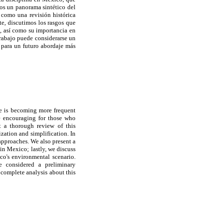
mos un panorama sintético del
í como una revisión histórica
te, discutimos los rasgos que
s, así como su importancia en
trabajo puede considerarse un
 para un futuro abordaje más
ve is becoming more frequent
te encouraging for those who
t a thorough review of this
ization and simplification. In
 approaches. We also present a
in Mexico; lastly, we discuss
ico's environmental scenario.
e considered a preliminary
 complete analysis about this