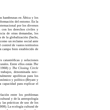
as hambrunas en África y los
sformación del entorno. En la
ternacional por los diversos
 con los derechos civiles y
ncia de otras demandas, los
a de la globalización (Sachs,
 como un reclamo social ante
control de vastos territorios
 un campo bien establecido de
s catastróficas y soluciones
urales. Entre ellos están
The
, 1968) y
The Closing Circle
 trabajos, denominada neo–
talmente apolíticas para los
económico y político (Bryant y
a capacidad para explicar el
elación entre los problemas
cultural y de la antropología
y las prácticas de uso de los
008). La ecología cultural de