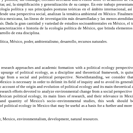
itar, así, la simplificación y generalización de su campo. En este trabajo presenta
logía política y sus principales posturas teóricas en el ámbito internacional, as
 desde una perspectiva social, analizan la temática ambiental en México. Finalmen
ítica mexicana, las líneas de investigación más desarrolladas y las menos atendida
aís. Dada la gran cantidad y variedad de estudios socioambientales en México, el 
aracterización e historia de la ecología política de México, que brinda elementos
rrollo de esta disciplina.
ítica, México, poder, ambientalismo, desarrollo, recursos naturales.
of research approaches and academic formation with a political ecology perspecti
upsurge of political ecology, as a discipline and theoretical framework, is qui
ge from a social and political perspective. Notwithstanding, we consider tha
exico is necessary in order to delimit its field of inquiry and to avoid its general
ic account of the origin and evolution of political ecology and its main theoretical
 research efforts devoted to analyze environmental change from a social perspective 
 Mexican political ecology, its main lines of research, and their relevance in Mex
and quantity of Mexico's socio–environmental studies, this work should b
 of political ecology in Mexico that may be useful as a basis for a further and more
y, Mexico, environmentalism, development, natural resources.