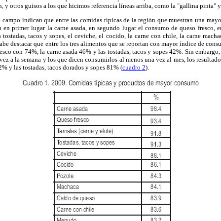
n, y otros guisos a los que hicimos referencia líneas arriba, como la "gallina pinta" 
de campo indican que entre las comidas típicas de la región que muestran una may
 en primer lugar la carne asada, en segundo lugar el consumo de queso fresco, en
s tostadas, tacos y sopes, el ceviche, el cocido, la carne con chile, la carne macha
Cabe destacar que entre los tres alimentos que se reportan con mayor índice de cons
resco con 74%, la carne asada 46% y las tostadas, tacos y sopes 42%. Sin embargo,
ez a la semana y los que dicen consumirlos al menos una vez al mes, los resultado
2% y las tostadas, tacos dorados y sopes 81% (
cuadro 2
).