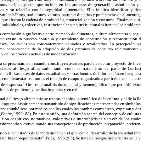
unos de los aspectos que inciden en los procesos de generación, asimilación y 
ses y su relación con la seguridad alimentaria. Ello implica identificar y de
zan los hábitos, tradiciones, valores, patrones dietarios y preferencias de alimentos
go que afectan la cadena de producción, comercialización y consumo. Finalmente, sign
s, individuales, colectivas, institucionales y no institucionales frente a los problem
 correlación significativa entre mercado de alimentos, cultura alimentaria y segu
que existe un proceso continuo y ascendente de constitución y reconstitución d
nses, los cuales son constantemente valuados y revalorados. La percepción qu
omo consecuencia de la adopción de dos patrones de consumo relativamente di
s y en los procesos actuales de modernización.
a se presentan, aun cuando constituyen avances parciales de un proyecto de inves
iadas al riesgo alimentario, tanto como su tratamiento de parte de las ins
 civil. Las bases de datos estadísticos y otras fuentes de información en las que s
 complementarios: uno es el trabajo de campo, organizado a partir de tres encuesta
1
de respuesta.
Otro es el análisis documental y hemerográfico, que permitió extr
uciones de gobierno y medios impresos y en red.
ral del riesgo alimentario se retoma el enfoque semiótico de la cultura y el de la l
n esquema históricamente transmitido de significaciones representadas en símbolo
ormas simbólicas por medios con los cuales los hombres comunican, expresan y des
 (Geertz, 1990: 88). En este sentido, una definición acerca del concepto de cultura a
e tipo cognitivos, normativos, valorativos e intersubjetivos a través de los cual
ansformando y estructurando sus concepciones de producción, preparación, preferen
ido a "un estadio de la modernidad en el que, con el desarrollo de la sociedad indus
n lugar preponderante" (Pries, 1996:205). Se trata de riesgos irreversibles en la 