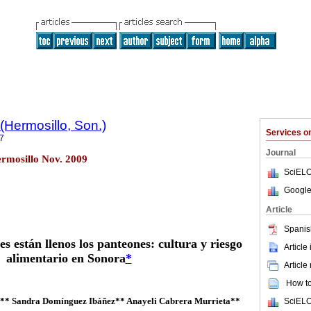
(Hermosillo, Son.)
Services 
7
Journal
ermosillo Nov. 2009
SciELO
Google
Article
Spanis
es están llenos los panteones: cultura y riesgo
Article
alimentario en Sonora
*
Article
How to 
y** Sandra Domínguez Ibáñez** Anayeli Cabrera Murrieta**
SciELO