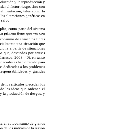
roducción y la reproducción y
dar el factor riesgo, sino con
 alimentación, tales como la
las alteraciones genéticas en
 salud.
mplio, como parte del sistema
La primera tiene que ver con
 consumo de alimentos libres
ocialmente una situación que
ciona a partir de situaciones
os que, desatados por causas
Carrasco, 2008: 40), en tanto
specialistas han ofrecido para
ias dedicadas a los problemas
responsabilidades y grandes
de los artículos preceden los
 de las ideas que ordenan el
 y la producción de riesgos; y
para el autoconsumo de granos
ión de los nativos de la región