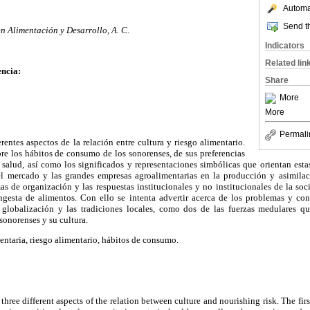
Automat
Send th
n Alimentación y Desarrollo, A. C.
Indicators
Related lin
ncia:
Share
More
More
Permali
erentes aspectos de la relación entre cultura y riesgo alimentario.
obre los hábitos de consumo de los sonorenses, de sus preferencias
a salud, así como los significados y representaciones simbólicas que orientan est
del mercado y las grandes empresas agroalimentarias en la producción y asimilaci
mas de organización y las respuestas institucionales y no institucionales de la soci
ingesta de alimentos. Con ello se intenta advertir acerca de los problemas y c
 globalización y las tradiciones locales, como dos de las fuerzas medulares q
sonorenses y su cultura.
mentaria, riesgo alimentario, hábitos de consumo.
three different aspects of the relation between culture and nourishing risk. The fir