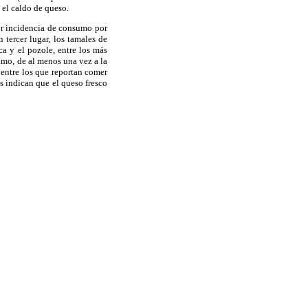
y el caldo de queso.
or incidencia de consumo por
 tercer lugar, los tamales de
ca y el pozole, entre los más
umo, de al menos una vez a la
 entre los que reportan comer
s indican que el queso fresco