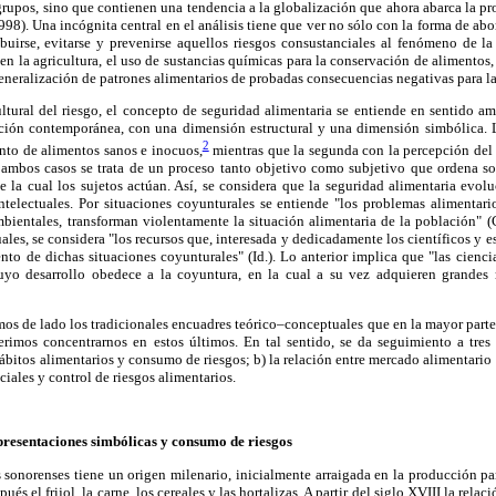
 grupos, sino que contienen una tendencia a la globalización que ahora abarca la p
998). Una incógnita central en el análisis tiene que ver no sólo con la forma de abor
buirse, evitarse y prevenirse aquellos riesgos consustanciales al fenómeno de la
en la agricultura, el uso de sustancias químicas para la conservación de alimentos, 
eneralización de patrones alimentarios de probadas consecuencias negativas para la
ultural del riesgo, el concepto de seguridad alimentaria se entiende en sentido a
ación contemporánea, con una dimensión estructural y una dimensión simbólica. 
2
nto de alimentos sanos e inocuos,
mientras que la segunda con la percepción del
n ambos casos se trata de un proceso tanto objetivo como subjetivo que ordena s
de la cual los sujetos actúan. Así, se considera que la seguridad alimentaria evolu
intelectuales. Por situaciones coyunturales se entiende "los problemas alimentari
bientales, transforman violentamente la situación alimentaria de la población" (
uales, se considera "los recursos que, interesada y dedicadamente los científicos y e
nto de dichas situaciones coyunturales" (Id.). Lo anterior implica que "las cienc
cuyo desarrollo obedece a la coyuntura, en la cual a su vez adquieren grandes 
mos de lado los tradicionales encuadres teórico–conceptuales que en la mayor parte 
ferimos concentrarnos en estos últimos. En tal sentido, se da seguimiento a tres
 hábitos alimentarios y consumo de riesgos; b) la relación entre mercado alimentario
ociales y control de riesgos alimentarios.
presentaciones simbólicas y consumo de riesgos
s sonorenses tiene un origen milenario, inicialmente arraigada en la producción 
ués el frijol, la carne, los cereales y las hortalizas. A partir del siglo XVIII la relac