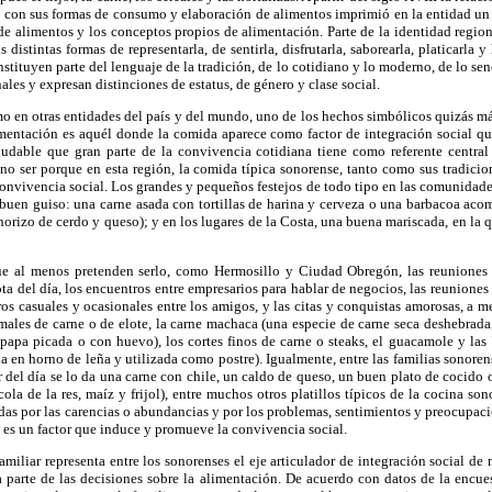
y con sus formas de consumo y elaboración de alimentos imprimió en la entidad un s
e alimentos y los conceptos propios de alimentación. Parte de la identidad region
 distintas formas de representarla, de sentirla, disfrutarla, saborearla, platicarla y
tituyen parte del lenguaje de la tradición, de lo cotidiano y lo moderno, de lo sen
ales y expresan distinciones de estatus, de género y clase social.
 en otras entidades del país y del mundo, uno de los hechos simbólicos quizás más
limentación es aquél donde la comida aparece como factor de integración social qu
dudable que gran parte de la convivencia cotidiana tiene como referente central
no ser porque en esta región, la comida típica sonorense, tanto como sus tradicion
 convivencia social. Los grandes y pequeños festejos de todo tipo en las comunidades
buen guiso: una carne asada con tortillas de harina y cerveza o una barbacoa acom
chorizo de cerdo y queso); y en los lugares de la Costa, una buena mariscada, en la 
e al menos pretenden serlo, como Hermosillo y Ciudad Obregón, las reuniones en
ta del día, los encuentros entre empresarios para hablar de negocios, las reuniones 
ros casuales y ocasionales entre los amigos, y las citas y conquistas amorosas, a
amales de carne o de elote, la carne machaca (una especie de carne seca deshebrada
papa picada o con huevo), los cortes finos de carne o steaks, el guacamole y las "
da en horno de leña y utilizada como postre). Igualmente, entre las familias sonoren
r del día se lo da una carne con chile, un caldo de queso, un buen plato de cocido o
ola de la res, maíz y frijol), entre muchos otros platillos típicos de la cocina son
das por las carencias o abundancias y por los problemas, sentimientos y preocupaci
 es un factor que induce y promueve la convivencia social.
familiar representa entre los sonorenses el eje articulador de integración social de
 parte de las decisiones sobre la alimentación. De acuerdo con datos de la encuest