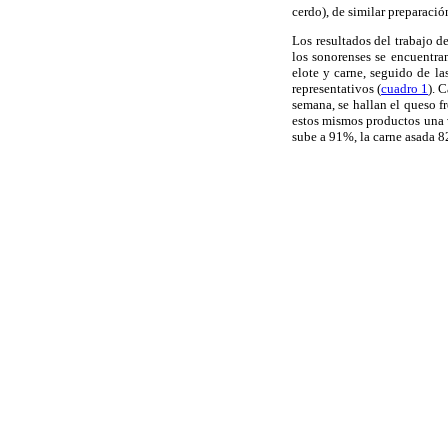
cerdo), de similar preparació
Los resultados del trabajo 
los sonorenses se encuentran
elote y carne, seguido de la
representativos (
cuadro 1
). 
semana, se hallan el queso f
estos mismos productos una v
sube a 91%, la carne asada 8