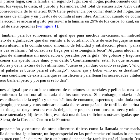
n primer lugar, con la familia, en segundo lugar con el hogar, posteriormente con l
rdos, los viajes, la dieta, el pueblo y los amores. Del total de encuestados, 82% d
onsecuencia de lo anterior, 80% tiene preferencia por comer dentro del hogar, mie
 en casa de amigos y en puestos de comida al aire libre. Asimismo, cuando de cocinar
ha acción se asocia al gusto por servir a la familia en 29% de los casos, lo cual, e
tal de siete opciones (
ver figura 1
).
s también para los sonorenses, al igual que para muchos mexicanos, un indicad
leto de significados que dan sentido a lo cotidiano. Parte de este lenguaje se ma
cen alusión a la comida como sinónimo de felicidad y satisfacción plena: "panza 
 vez se llama", "al corazón se llega por el estómago/la boca". Algunos aluden a s
igros de alimentarse sin moderación o poseídos por la gula: "de golosos y tragones
comer sin apetito hace daño y es delito". Contrariamente, están los que asocian
bores y de la textura de los alimentos: "bueno es pan duro cuando es seguro", "el 
 al paladar es bueno para el estómago", "comer ajo y beber vino no es desatino". 
o una condición de existencia que es insuficiente para llenar las necesidades vitale
ero baila el perro y por pan si se lo dan".
anes, al igual que en un buen número de canciones, comerciales y películas mexican
conforman la cultura alimentaria de los sonorenses. Sin embargo, todavía má
es culinarias de la región y en sus hábitos de consumo, aspectos que sin duda es
 ejemplo, preparar y consumir carne asada de res acompañada de tortillas de harin
" o "de agua" (cuya textura es más delgada, se preparan con poca manteca y mide
ate tatemada y frijoles refritos, es quizá una de las tradiciones más arraigadas que
 Sierra, de la Costa, el Centro o la Frontera.
 preparación y consumo de otros alimentos típicos como la llamada carne macha
illa de harina. Igualmente, un lugar especial en las preferencias culinarias lo ocupa
en pozo con leña de mezquite o en horno de panadería; también está el llamado "coch