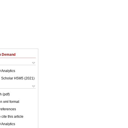
on Demand
 Analytics
 Scholar H5M5 (
2021
)
h (pdf)
 in xml format
 references
cite this article
 Analytics