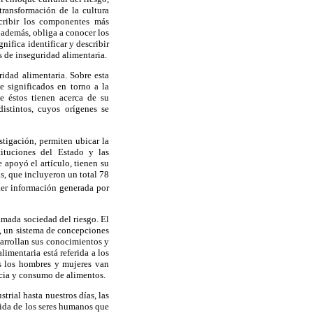
transformación de la cultura
scribir los componentes más
; además, obliga a conocer los
ifica identificar y describir
as de inseguridad alimentaria.
ridad alimentaria. Sobre esta
e significados en torno a la
e éstos tienen acerca de su
stintos, cuyos orígenes se
tigación, permiten ubicar la
tituciones del Estado y las
e apoyó el artículo, tienen su
s, que incluyeron un total 78
aer información generada por
lamada sociedad del riesgo. El
s, un sistema de concepciones
arrollan sus conocimientos y
limentaria está referida a los
es los hombres y mujeres van
cia y consumo de alimentos.
trial hasta nuestros días, las
vida de los seres humanos que