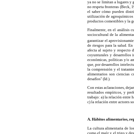
ya no se limitan a lugares y
no respeta fronteras (Beck, 1
el saber cómo pueden distri
utilización de agroquímicos 
productos comestibles y la g
Finalmente, en el análisis c
sociocultural de la aliment
garantizar el aprovisionamie
de riesgos para la salud. E
afecta al sujeto y respecto 
coyunturales y desarrollos 
económicas, políticas y/o am
que, por desarrollos intelect
la comprensión y el tratamie
alimentarios son ciencias 
desafíos" (Id.).
Con estas aclaraciones, deja
resultados empíricos, y pre
trabajo: a) la relación entre
c) la relación entre actores s
A. Hábitos alimentarios,
re
La cultura alimentaria de lo
como el maíz y el trigo y desp