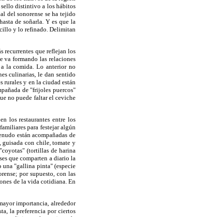
ello distintivo a los hábitos
al del sonorense se ha tejido
 hasta de soñarla. Y es que la
cillo y lo refinado. Delimitan
 recurrentes que reflejan los
e va formando las relaciones
 a la comida. Lo anterior no
es culinarias, le dan sentido
 rurales y en la ciudad están
pañada de "frijoles puercos"
que no puede faltar el ceviche
 los restaurantes entre los
familiares para festejar algún
 menudo están acompañadas de
, guisada con chile, tomate y
coyotas" (tortillas de harina
ses que comparten a diario la
 una "gallina pinta" (especie
orense; por supuesto, con las
ones de la vida cotidiana. En
 mayor importancia, alrededor
a, la preferencia por ciertos