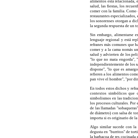
alimentos está relacionada, e
salud, las fiestas, los recue
comer con la familia. Como c
restaurantes especializados,
los sonorenses otorgan a dic
la segunda respuesta de un to
Sin embargo, alimentarse e
lenguaje regional y está rep
refranes más comunes que ha
comer y a la cama nomás una
salud y advierten de los pel
"lo que no mata engorda", "
independientemente de los sa
dispone", "lo que es amargo
refieren a los alimentos com
pan vive el hombre", "por din
En todos estos dichos y refr
contextos simbólicos que 
simbolismos en las tradicion
los procesos culturales. Por
de las llamadas "sobaqueras
de diámetro) con salsa de tom
importa si es originario de la
Algo similar sucede con la
degusta en "burritos" de tort
la barbacoa de res cocinada 