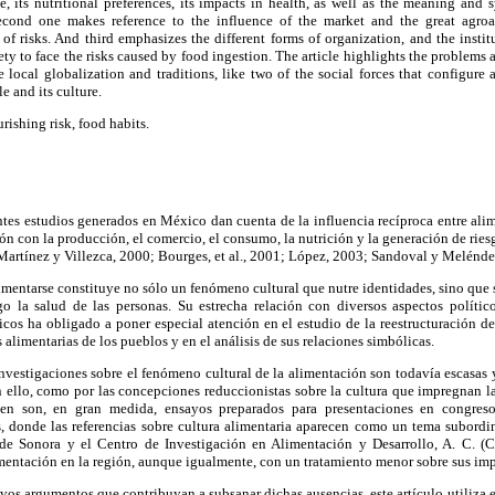
, its nutritional preferences, its impacts in health, as well as the meaning and 
second one makes reference to the influence of the market and the great agro
of risks. And third emphasizes the different forms of organization, and the instit
iety to face the risks caused by food ingestion. The article highlights the problems
local globalization and traditions, like two of the social forces that configure
e and its culture.
urishing risk, food habits.
entes estudios generados en México dan cuenta de la influencia recíproca entre ali
ión con la producción, el comercio, el consumo, la nutrición y la generación de riesg
 Martínez y Villezca, 2000; Bourges, et al., 2001; López, 2003; Sandoval y Melénde
limentarse constituye no sólo un fenómeno cultural que nutre identidades, sino que
 la salud de las personas. Su estrecha relación con diversos aspectos político
cos ha obligado a poner especial atención en el estudio de la reestructuración de
 alimentarias de los pueblos y en el análisis de sus relaciones simbólicas.
investigaciones sobre el fenómeno cultural de la alimentación son todavía escasas y
 ello, como por las concepciones reduccionistas sobre la cultura que impregnan la
en son, en gran medida, ensayos preparados para presentaciones en congresos
, donde las referencias sobre cultura alimentaria aparecen como un tema subordi
de Sonora y el Centro de Investigación en Alimentación y Desarrollo, A. C. 
mentación en la región, aunque igualmente, con un tratamiento menor sobre sus imp
vos argumentos que contribuyan a subsanar dichas ausencias, este artículo utiliza e