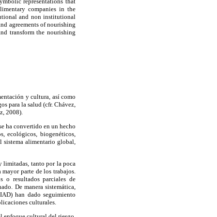
symbolic representations that
alimentary companies in the
utional and non institutional
 and agreements of nourishing
 and transform the nourishing
mentación y cultura, así como
os para la salud (cfr. Chávez,
z, 2008).
 se ha convertido en un hecho
s, ecológicos, biogenéticos,
l sistema alimentario global,
 limitadas, tanto por la poca
 mayor parte de los trabajos.
 o resultados parciales de
nado. De manera sistemática,
(CIAD) han dado seguimiento
licaciones culturales.
l enfoque cultural del riesgo,