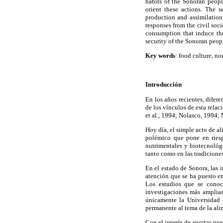
habits of the Sonoran people
orient these actions. The 
production and assimilation 
responses from the civil soc
consumption that induce the 
security of the Sonoran peopl
Key words
: food culture, no
Introducción
En los años recientes, difer
de los vínculos de esta relac
et al., 1994; Nolasco, 1994;
Hoy día, el simple acto de a
polémico que pone en riesgo
nutrimentales y biotecnológi
tanto como en las tradiciones
En el estado de Sonora, las 
atención que se ha puesto en
Los estudios que se conoc
investigaciones más amplias
únicamente la Universidad 
permanente al tema de la ali
Con el interés de aportar nue