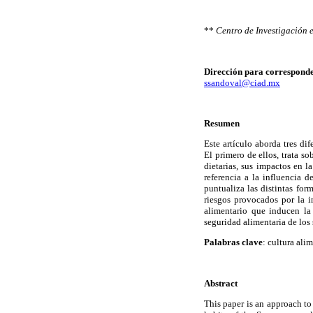
**
Centro de Investigación e
Dirección para corresponde
ssandoval@ciad.mx
Resumen
Este artículo aborda tres dif
El primero de ellos, trata s
dietarias, sus impactos en l
referencia a la influencia 
puntualiza las distintas for
riesgos provocados por la 
alimentario que inducen la
seguridad alimentaria de los 
Palabras clave
: cultura ali
Abstract
This paper is an approach to 