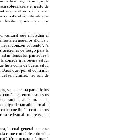
as tradiciones, los amigos, la
estaca sobremanera el gusto de
ntras que el resto lo hace en
 se trata, el significado que
n orden de importancia, ocupa
or cultural que impregna el
nifiesta en aquellos dichos o
llena, corazón contento", "a
ituaciones de riesgo para la
 están llenos los panteones",
 la comida a la buena salud,
que fruta come de buena salud
Otros que, por el contrario,
s del ser humano: "no sólo de
as, se encuentra parte de los
s común es encontrar estos
tructuran de manera más clara
a de trigo de tamaño normal o
n en promedio 45 centímetros
 caracterizan al sonorense, no
ca, la cual generalmente se
n la carne con chile colorado,
i" (término para referirse al