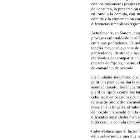
con los misioneros jesuitas 
de consumo, la preparación d
en torno a la comida, con sus
comida y la alimentación cons
diferencias simbólicas region
Actualmente, en Sonora, como
procesos culturales de la a
entre sus pobladores. Es in
tendría mayor relevancia de 
particular de identidad a la
motivados por compartir un 
(mezcla de frijoles, tocino, 
de camarón o de pescado.
En ciudades modernas, o qu
políticos para comentar la no
acontecimiento, los encuent
platillos típicos como los t
cebolla, y en ocasiones con 
rellena de piloncillo cocina
mesa en sus hogares, el sabo
de pozole preparado con la c
diferentes tonalidades marca
todo caso, la comida siempre
Cabe destacar que el factor 
del cual se asocia una buena