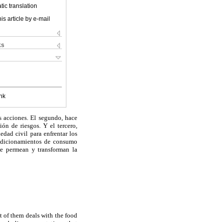
ic translation
is article by e-mail
ks
nk
as acciones. El segundo, hace
ón de riesgos. Y el tercero,
edad civil para enfrentar los
ondicionamientos de consumo
ue permean y transforman la
st of them deals with the food