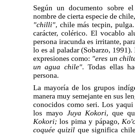
Según un documento sobre el v
nombre de cierta especie de chile
"chilli",
chile más tecpin, pulga
carácter, colérico. El vocablo a
persona iracunda es irritante, par
lo es al paladar (Sobarzo, 1991)
expresiones como:
"eres un chilt
un agua chile".
Todas ellas h
persona.
La mayoría de los grupos indíge
manera muy semejante en sus len
conocidos como seri. Los yaqui
los mayo
Juya Kokori,
que qu
Kokori;
los pima y pápago,
Ko'
coquée quizil
que significa chi