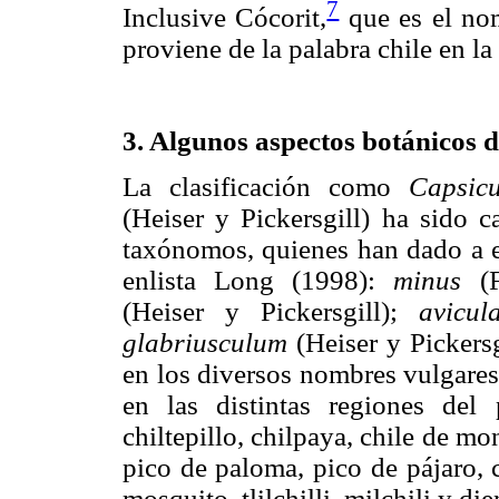
7
Inclusive Cócorit,
que es el no
proviene de la palabra chile en la
3. Algunos aspectos botánicos d
La clasificación como
Capsi
(Heiser y Pickersgill) ha sido c
taxónomos, quienes han dado a e
enlista Long (1998):
minus
(
(Heiser y Pickersgill);
avicu
glabriusculum
(Heiser y Pickers
en los diversos nombres vulgares
en las distintas regiones del p
chiltepillo, chilpaya, chile de m
pico de paloma, pico de pájaro, ch
mosquito, tlilchilli, milchili y d