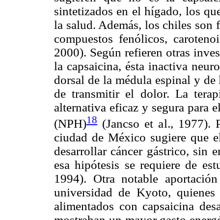
sintetizados en el hígado, los qu
la salud. Además, los chiles son
compuestos fenólicos, caroteno
2000). Según refieren otras inve
la capsaicina, ésta inactiva neur
dorsal de la médula espinal y de
de transmitir el dolor. La tera
alternativa eficaz y segura para e
18
(NPH)
(Jancso et al., 1977). 
ciudad de México sugiere que e
desarrollar cáncer gástrico, sin
esa hipótesis se requiere de est
1994). Otra notable aportación
universidad de Kyoto, quienes 
alimentados con capsaicina des
mostraban un mayor gasto energét