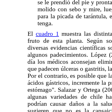
se le prendió del pie y pront
molido con sebo y mire, lueg
para la picada de tarántula,
tenga.
El
cuadro 1
muestra las distint
fruto de esta planta. Según so
diversas evidencias científicas s
algunos padecimientos. López 
día los médicos aconsejan elimi
que padecen úlceras o gastritis, l
Por el contrario, es posible que l
ácidos gástricos, incremente la 
estómago". Salazar y Ortega (20
algunas variedades de chile h
podrían causar daños a la salu
sugieren que no es la capsaic