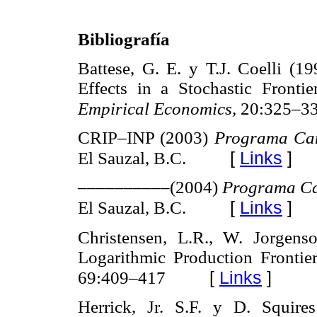
Bibliografía
Battese, G. E. y T.J. Coelli (1
Effects in a Stochastic Fronti
Empirical
Economics,
20:325–3
CRIP–INP (2003)
Programa Cam
[
Links
]
El Sauzal, B.C.
––––––––––(2004)
Programa Ca
[
Links
]
El Sauzal, B.C.
Christensen, L.R., W. Jorgens
Logarithmic Production Frontie
[
Links
]
69:409–417
Herrick, Jr. S.F. y D. Squir