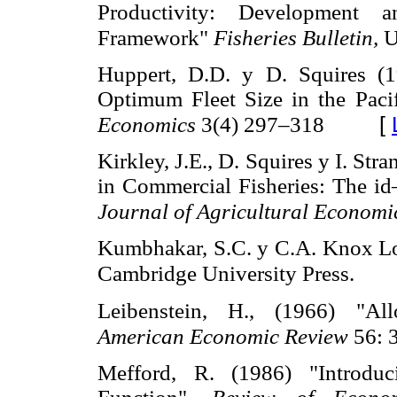
Productivity: Development 
Framework"
Fisheries
Bulletin,
U
Huppert, D.D. y D. Squires (1
Optimum Fleet Size in the Paci
[
Economics
3(4) 297–318
Kirkley, J.E., D. Squires y I. St
in Commercial Fisheries: The id
Journal of Agricultural Econom
Kumbhakar, S.C. y C.A. Knox L
Cambridge University Press.
Leibenstein, H., (1966) "All
American
Economic Review
56:
Mefford, R. (1986) "Introdu