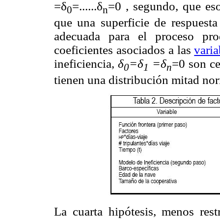
=δ
=......δ
=0 , segundo, que eso
0
n
que una superficie de respuesta
adecuada para el proceso pro
coeficientes asociados a las
varia
ineficiencia,
δ
=δ
=δ
=0 son ce
0
1
n
tienen una distribución mitad n
La cuarta hipótesis, menos rest