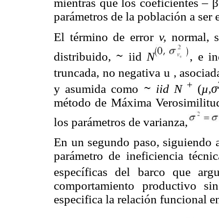
mientras que los coeficientes – β
parámetros de la población a ser
El término de error
v,
normal, 
distribuido,
iid
N
, e i
truncada, no negativa u , asociad
+
y asumida como
iid N
(
µ,σ
método de Máxima Verosimilitud
los parámetros de varianza,
En un segundo paso, siguiendo 
parámetro de ineficiencia técni
específicas del barco que arg
comportamiento productivo sin
especifica la relación funcional e