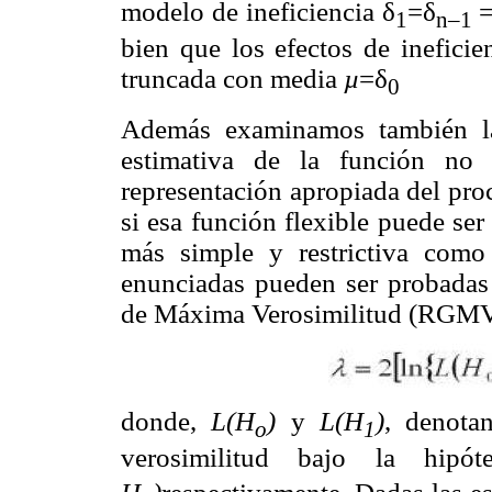
modelo de ineficiencia δ
=δ
1
n–1
bien que los efectos de ineficie
truncada con media
µ
=δ
0
Además examinamos también la 
estimativa de la función n
representación apropiada del pro
si esa función flexible puede ser
más simple y restrictiva como
enunciadas pueden ser probadas
de Máxima Verosimilitud (RGM
donde,
L(H
)
y
L
(H
)
, denota
o
1
verosimilitud bajo la hipó