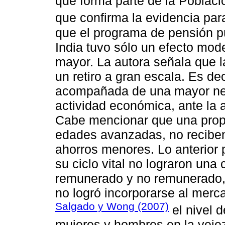
que forma parte de la Poblac
que confirma la evidencia par
que el programa de pensión p
India tuvo sólo un efecto mod
mayor. La autora señala que la
un retiro a gran escala. Es dec
acompañada de una mayor nec
actividad económica, ante la 
Cabe mencionar que una prop
edades avanzadas, no reciben
ahorros menores. Lo anterior 
su ciclo vital no lograron una 
remunerado y no remunerado, e
no logró incorporarse al merc
Salgado y Wong (2007)
el nivel d
mujeres y hombres en la vejez