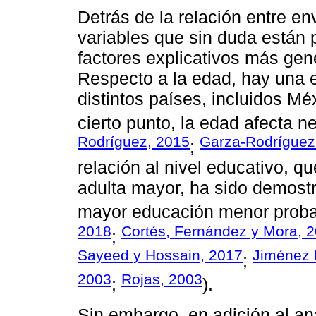
Detrás de la relación entre e
variables que sin duda están 
factores explicativos más gene
Respecto a la edad, hay una e
distintos países, incluidos Mé
cierto punto, la edad afecta n
Rodríguez, 2015
Garza-Rodrígue
;
relación al nivel educativo, q
adulta mayor, ha sido demostr
mayor educación menor probab
2018
Cortés, Fernández y Mora, 
;
Sayeed y Hossain, 2017
Jiménez
;
2003
Rojas, 2003
;
).
Sin embargo, en adición al aná