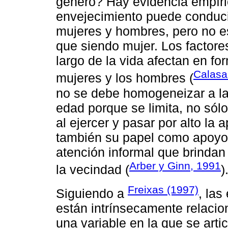
género? Hay evidencia empíri
envejecimiento puede conduci
mujeres y hombres, pero no 
que siendo mujer. Los factore
largo de la vida afectan en fo
Calasa
mujeres y los hombres (
no se debe homogeneizar a la
edad porque se limita, no sól
al ejercer y pasar por alto la 
también su papel como apoyo a
atención informal que brindan
Arber y Ginn, 1991
la vecindad (
)
Freixas (1997)
Siguiendo a
, las
están intrínsecamente relaci
una variable en la que se arti