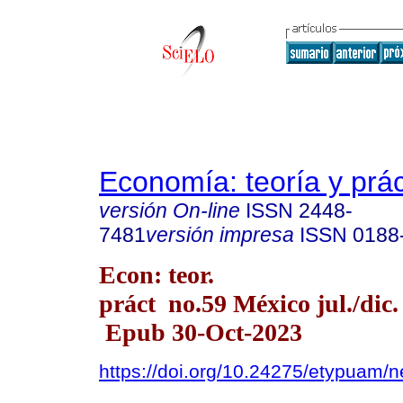
Economía: teoría y prác
versión On-line
ISSN
2448-
7481
versión impresa
ISSN
0188
Econ: teor.
práct no.59 México jul./dic.
Epub 30-Oct-2023
https://doi.org/10.24275/etypuam/n