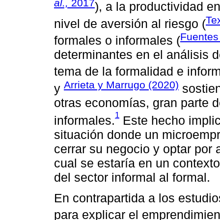
al.,
2017
), a la productividad e
Te
nivel de aversión al riesgo (
Fuente
formales o informales (
determinantes en el análisis 
tema de la formalidad e info
Arrieta y Marrugo (2020)
y
sostien
otras economías, gran parte 
1
informales.
Este hecho impli
situación donde un microempre
cerrar su negocio y optar por
cual se estaría en un context
del sector informal al formal.
En contrapartida a los estudio
para explicar el emprendimie