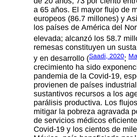
de 20 años, 73 por ciento ent
a 65 años. El mayor flujo de m
europeos (86.7 millones) y As
los países de América del Nor
elevada; alcanzó los 58.7 mill
remesas constituyen un susta
Saadi, 2020
Ma
y en desarrollo (
;
crecimiento ha sido exponenci
pandemia de la Covid-19, es
provienen de países industria
sustantivos recursos a los ag
parálisis productiva. Los fluj
mitigar la pobreza agravada p
de servicios médicos eficient
Covid-19 y los cientos de mile