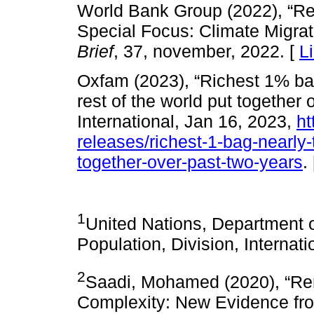
World Bank Group (2022), “R
Special Focus: Climate Migrat
Brief
, 37, november, 2022. [
L
Oxfam (2023), “Richest 1% ba
rest of the world put together
International, Jan 16, 2023,
ht
releases/richest-1-bag-nearly
together-over-past-two-years
.
1
United Nations, Department o
Population, Division, Internat
2
Saadi, Mohamed (2020), “Rem
Complexity: New Evidence fr