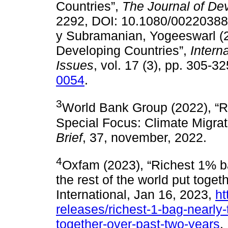
Countries”,
The Journal of De
2292, DOI: 10.1080/00220388.
y Subramanian, Yogeeswarl (2
Developing Countries”,
Intern
Issues
, vol. 17 (3), pp. 305-3
0054
.
3
World Bank Group (2022), “
Special Focus: Climate Migrat
Brief
, 37, november, 2022.
4
Oxfam (2023), “Richest 1% b
the rest of the world put toge
International, Jan 16, 2023,
ht
releases/richest-1-bag-nearly
together-over-past-two-years
.