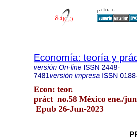
Economía: teoría y prác
versión On-line
ISSN
2448-
7481
versión impresa
ISSN
0188
Econ: teor.
práct no.58 México ene./jun
Epub 26-Jun-2023
P