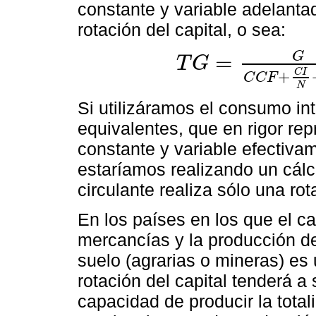
constante y variable adelanta
rotación del capital, o sea:
G
=
T
G
T
G
=
G
C
C
F
+
C
I
N
+
M
S
N
=
G
C
C
F
+
C
I
+
C
C
F
N
Si utilizáramos el consumo in
equivalentes, que en rigor rep
constante y variable efectiv
estaríamos realizando un cálc
circulante realiza sólo una rot
En los países en los que el ca
mercancías y la producción d
suelo (agrarias o mineras) es 
rotación del capital tenderá a
capacidad de producir la tota