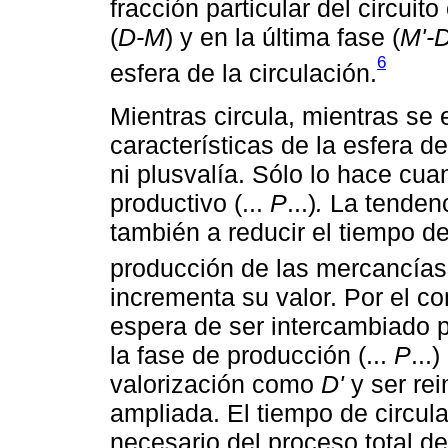
fracción particular del circuit
(
D-M
) y en la última fase (
M'-D
6
esfera de la circulación.
Mientras circula, mientras se
características de la esfera 
ni plusvalía. Sólo lo hace cu
productivo (...
P
...)
.
La tendenc
también a reducir el tiempo d
producción de las mercancías
incrementa su valor. Por el con
espera de ser intercambiado p
la fase de producción (...
P
...
valorización como
D'
y ser re
ampliada. El tiempo de circu
necesario del proceso total de