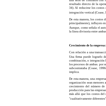
una serie de contratos con 
resultado directo de la oper
34). Al reducirse los costos
integración vertical (Coase, 
De esta manera, los costos 
principalmente), influyen en
Aunque, como señala el auto
la línea divisoria entre amb
Crecimiento de la empresa: 
Con relación a una transacci
Una firma puede lograrlo de
combinación, o integración l
los procesos de ambas. por s
subcontrataba (Coase, 1996a
implica.
De esta manera, una empresa 
organización sean menores a
crecimiento del número de 
producción para las empresas
más allá que los costos del
"cualitativamente diferentes