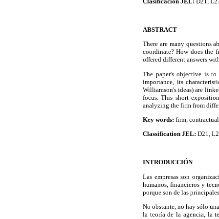
Clasificación JEL:
D21, L2
ABSTRACT
There are many questions ab
coordinate? How does the fi
offered different answers wit
The paper's objective is to
importance, its characteris
Williamson's ideas) are linke
focus. This short expositio
analyzing the firm from diffe
Key words:
firm, contractual
Classification JEL:
D21, L2
INTRODUCCIÓN
Las empresas son organizac
humanos, financieros y tecn
porque son de las principale
No obstante, no hay sólo una 
la teoría de la agencia, la t