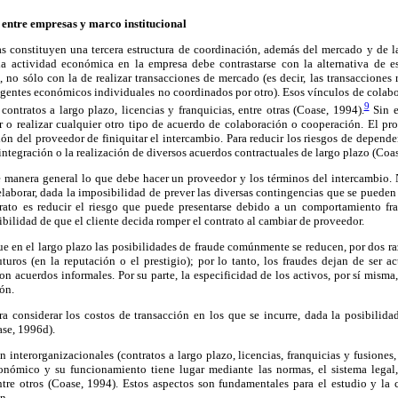
 entre empresas y marco institucional
as constituyen una tercera estructura de coordinación, además del mercado y de la
la actividad económica en la empresa debe contrastarse con la alternativa de es
, no sólo con la de realizar transacciones de mercado (es decir, las transacciones 
agentes económicos individuales no coordinados por otro). Esos vínculos de colab
9
ontratos a largo plazo, licencias y franquicias, entre otras (Coase, 1994).
Sin e
r o realizar cualquier otro tipo de acuerdo de colaboración o cooperación. El pro
sión del proveedor de finiquitar el intercambio. Para reducir los riesgos de depende
 integración o la realización de diversos acuerdos contractuales de largo plazo (Coa
e manera general lo que debe hacer un proveedor y los términos del intercambio. N
 elaborar, dada la imposibilidad de prever las diversas contingencias que se pueden
rato es reducir el riesgo que puede presentarse debido a un comportamiento fr
bilidad de que el cliente decida romper el contrato al cambiar de proveedor.
ue en el largo plazo las posibilidades de fraude comúnmente se reducen, por dos r
uturos (en la reputación o el prestigio); por lo tanto, los fraudes dejan de ser ac
 acuerdos informales. Por su parte, la especificidad de los activos, por sí mism
ión.
a considerar los costos de transacción en los que se incurre, dada la posibilida
ase, 1996d).
 interorganizacionales (contratos a largo plazo, licencias, franquicias y fusiones,
conómico y su funcionamiento tiene lugar mediante las normas, el sistema legal, 
entre otros (Coase, 1994). Estos aspectos son fundamentales para el estudio y la 
n.