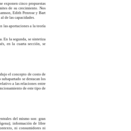
o se exponen cinco propuestas
ímites de su crecimiento. Nos
iamson, Edith Penrose y Bart
al de las capacidades.
n las aportaciones a la teoría
a. En la segunda, se sintetiza
s, en la cuarta sección, se
odujo el concepto de costo de
o subapartado se destacan los
elativo a las relaciones entre
uncionamiento de este tipo de
entrales del mismo son: gran
gena); información de libre
contexto, ni consumidores ni