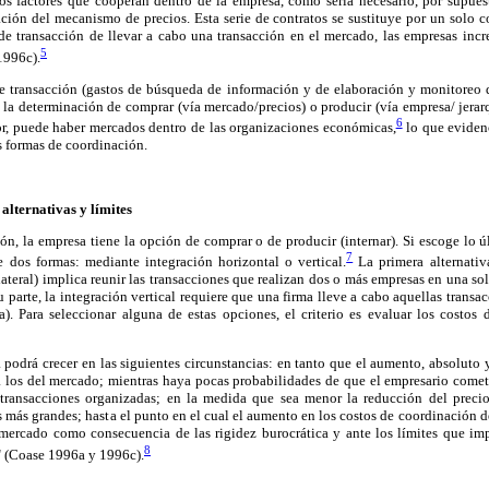
los factores que cooperan dentro de la empresa, como sería necesario, por supuest
ación del mecanismo de precios. Esta serie de contratos se sustituye por un solo 
 de transacción de llevar a cabo una transacción en el mercado, las empresas incr
5
1996c).
de transacción (gastos de búsqueda de información y de elaboración y monitoreo de
 la determinación de comprar (vía mercado/precios) o producir (vía empresa/ jera
6
r, puede haber mercados dentro de las organizaciones económicas,
lo que evidenc
as formas de coordinación.
alternativas y límites
ón, la empresa tiene la opción de comprar o de producir (internar). Si escoge lo úl
7
 dos formas: mediante integración horizontal o vertical.
La primera alternati
ateral) implica reunir las transacciones que realizan dos o más empresas en una so
u parte, la integración vertical requiere que una firma lleve a cabo aquellas transa
). Para seleccionar alguna de estas opciones, el criterio es evaluar los costos
podrá crecer en las siguientes circunstancias: en tanto que el aumento, absoluto y 
 los del mercado; mientras haya pocas probabilidades de que el empresario cometa
transacciones organizadas; en la medida que sea menor la reducción del precio 
 más grandes; hasta el punto en el cual el aumento en los costos de coordinación d
 mercado como consecuencia de las rigidez burocrática y ante los límites que im
8
" (Coase 1996a y 1996c).