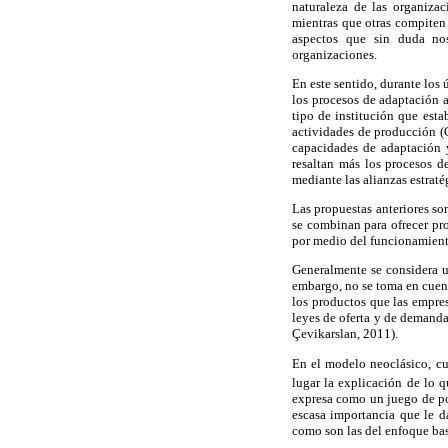
naturaleza de las organiza
mientras que otras compiten 
aspectos que sin duda nos
organizaciones.
En este sentido, durante los
los procesos de adaptación 
tipo de institución que esta
actividades de producción (G
capacidades de adaptación y
resaltan más los procesos d
mediante las alianzas estraté
Las propuestas anteriores s
se combinan para ofrecer pro
por medio del funcionamient
Generalmente se considera 
embargo, no se toma en cuent
los productos que las empres
leyes de oferta y de demanda
Çevikarslan, 2011).
En el modelo neoclásico, cu
lugar la explicación de lo q
expresa como un juego de pos
escasa importancia que le d
como son las del enfoque ba