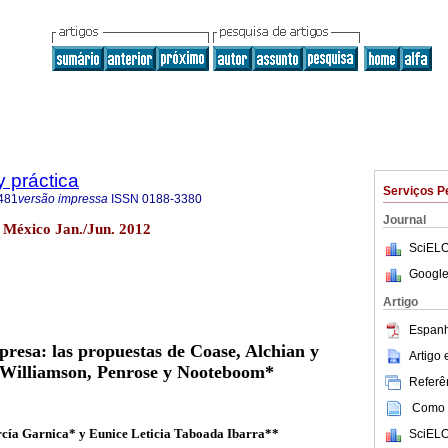
y práctica
Serviços P
481
versão impressa
ISSN
0188-3380
Journal
6 México Jan./Jun. 2012
SciELO
Google
Artigo
Espanh
presa: las propuestas de Coase, Alchian y
Artigo
 Williamson, Penrose y Nooteboom*
Referên
Como c
cía Garnica* y Eunice Leticia Taboada Ibarra**
SciELO