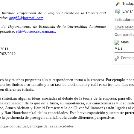
Traduç
Enviar 
l Instituto Profesional de la Región Oriente de la Universidad
elos.
agg67@hotmail.com
.
Indicadore
ra del Departamento de Economía de la Universidad Autónoma
Links rela
potzalco.
elti@correo.azc.uam.mx
.
Compartilh
Mais
Mais
/2011.
07/02/2012.
Permali
ico hay muchas preguntas aún si responder en torno a la empresa. Por ejemplo por
on los límites a su tamaño y a su tasa de crecimiento y cuál es su frontera. Las re
on diferentes énfasis.
s sintetizar algunas ideas asociadas al debate de la teoría de la empresa; para ell
la explicación de lo que es la firma, su importancia, sus características y los límit
se, Armen Alchian y Harold Demsetz y la de Oliver Williamson) están ligadas al e
e y Bart Nooteboom) al de las capacidades. Esta breve exposición y contraste pret
 la pertinencia de proseguir analizándola desde diferentes perspectivas.
oque contractual, enfoque de las capacidades.