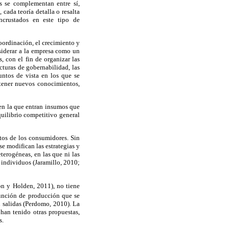
s se complementan entre sí,
cada teoría detalla o resalta
ncrustados en este tipo de
oordinación, el crecimiento y
siderar a la empresa como un
, con el fin de organizar las
cturas de gobernabilidad, las
untos de vista en los que se
btener nuevos conocimientos,
en la que entran insumos que
quilibrio competitivo general
os de los consumidores. Sin
e modifican las estrategias y
terogéneas, en las que ni las
 individuos (Jaramillo, 2010;
on y Holden, 2011), no tiene
unción de producción que se
n salidas (Perdomo, 2010). La
han tenido otras propuestas,
s.