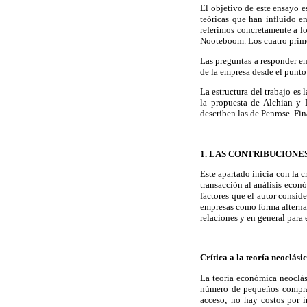
El objetivo de este ensayo e
teóricas que han influido en
referimos concretamente a l
Nooteboom. Los cuatro primer
Las preguntas a responder en 
de la empresa desde el punto
La estructura del trabajo es 
la propuesta de Alchian y 
describen las de Penrose. F
1. LAS CONTRIBUCIONE
Este apartado inicia con la 
transacción al análisis econ
factores que el autor conside
empresas como forma alternat
relaciones y en general para 
Crítica a la teoría neoclási
La teoría económica neoclás
número de pequeños comprad
acceso; no hay costos por i