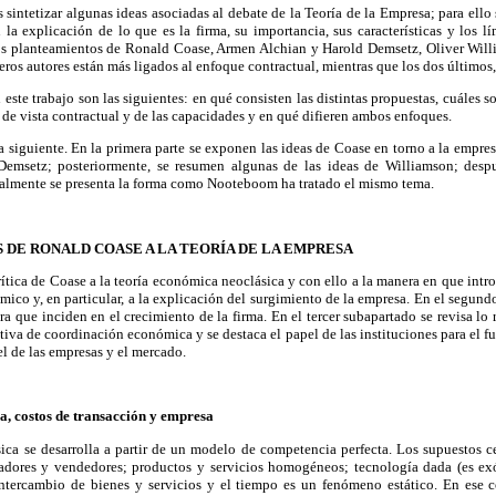
s sintetizar algunas ideas asociadas al debate de la Teoría de la Empresa; para ell
 la explicación de lo que es la firma, su importancia, sus características y los l
os planteamientos de Ronald Coase, Armen Alchian y Harold Demsetz, Oliver Will
os autores están más ligados al enfoque contractual, mientras que los dos últimos, 
este trabajo son las siguientes: en qué consisten las distintas propuestas, cuáles so
 de vista contractual y de las capacidades y en qué difieren ambos enfoques.
la siguiente. En la primera parte se exponen las ideas de Coase en torno a la empres
Demsetz; posteriormente, se resumen algunas de las ideas de Williamson; despué
inalmente se presenta la forma como Nooteboom ha tratado el mismo tema.
S DE RONALD COASE A LA TEORÍA DE LA EMPRESA
crítica de Coase a la teoría económica neoclásica y con ello a la manera en que intr
ómico y, en particular, a la explicación del surgimiento de la empresa. En el segund
ra que inciden en el crecimiento de la firma. En el tercer subapartado se revisa lo r
iva de coordinación económica y se destaca el papel de las instituciones para el f
el de las empresas y el mercado.
ca, costos de transacción y empresa
ica se desarrolla a partir de un modelo de competencia perfecta. Los supuestos c
ores y vendedores; productos y servicios homogéneos; tecnología dada (es exó
ntercambio de bienes y servicios y el tiempo es un fenómeno estático. En ese 