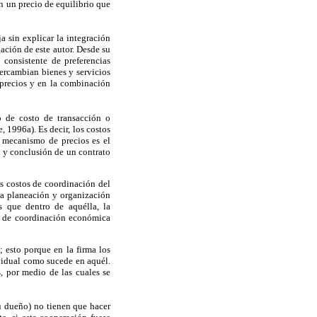
n un precio de equilibrio que
ja sin explicar la integración
gación de este autor. Desde su
consistente de preferencias
ercambian bienes y servicios
 precios y en la combinación
o de costo de transacción o
 1996a). Es decir, los costos
l mecanismo de precios es el
o y conclusión de un contrato
os costos de coordinación del
la planeación y organización
s que dentro de aquélla, la
s de coordinación económica
 esto porque en la firma los
vidual como sucede en aquél.
, por medio de las cuales se
su dueño) no tienen que hacer