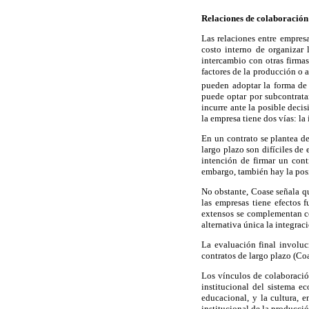
Relaciones de colaboración
Las relaciones entre empres
costo interno de organizar 
intercambio con otras firmas
factores de la producción o 
pueden adoptar la forma de c
puede optar por subcontrata
incurre ante la posible deci
la empresa tiene dos vías: la
En un contrato se plantea d
largo plazo son difíciles de
intención de firmar un cont
embargo, también hay la posi
No obstante, Coase señala q
las empresas tiene efectos f
extensos se complementan con
alternativa única la integrac
La evaluación final involucr
contratos de largo plazo (Co
Los vínculos de colaboración
institucional del sistema e
educacional, y la cultura, 
institucional de la producció