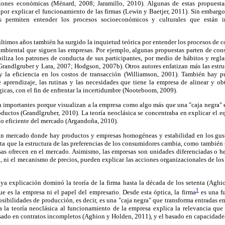
ciones económicas (Ménard, 2008; Jaramillo, 2010). Algunas de estas propuesta
por explicar el funcionamiento de las firmas (Lewin y Baetjer, 2011). Sin embargo, 
 permiten entender los procesos socioeconómicos y culturales que están i
 últimos años también ha surgido la inquietud teórica por entender los procesos de c
ambiental que siguen las empresas. Por ejemplo, algunas propuestas parten de con
biliza los patrones de conducta de sus participantes, por medio de hábitos y reglas
randlgruber y Lara, 2007; Hodgson, 2007b). Otros autores enfatizan más las estru
 la eficiencia en los costos de transacción (Williamson, 2001). También hay p
e aprendizaje, las rutinas y las necesidades que tiene la empresa de alinear y o
gicas, con el fin de enfrentar la incertidumbre (Nooteboom, 2009).
on importantes porque visualizan a la empresa como algo más que una "caja negra" 
ductos (Grandlgruber, 2010). La teoría neoclásica se concentraba en explicar el e
o eficiente del mercado (Argandoña, 2010).
un mercado donde hay productos y empresas homogéneas y estabilidad en los gust
a que la estructura de las preferencias de los consumidores cambia, como también s
as ofrecen en el mercado. Asimismo, las empresas son unidades diferenciadas o he
, ni el mecanismo de precios, pueden explicar las acciones organizacionales de los
ya explicación dominó la teoría de la firma hasta la década de los setenta (Aghi
1
ue es la empresa ni el papel del empresario. Desde esta óptica, la firma
es una f
ibilidades de producción, es decir, es una "caja negra" que transforma entradas e
a la teoría neoclásica al funcionamiento de la empresa explica la relevancia que 
sado en contratos incompletos (Aghion y Holden, 2011), y el basado en capacidade