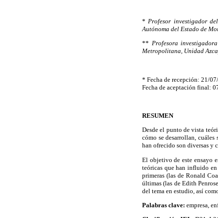
*
Profesor investigador de
Autónoma del Estado de Mor
**
Profesora investigado
Metropolitana, Unidad Azca
* Fecha de recepción: 21/07
Fecha de aceptación final: 
RESUMEN
Desde el punto de vista teór
cómo se desarrollan, cuáles s
han ofrecido son diversas y c
El objetivo de este ensayo e
teóricas que han influido en 
primeras (las de Ronald Coa
últimas (las de Edith Penros
del tema en estudio, así como
Palabras clave:
empresa, enf