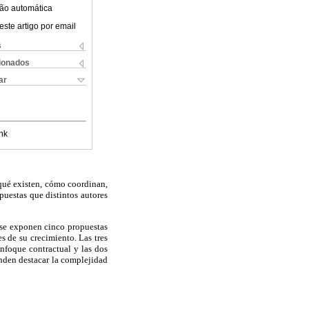
ão automática
este artigo por email
s
cionados
ar
nk
 qué existen, cómo coordinan,
spuestas que distintos autores
o se exponen cinco propuestas
es de su crecimiento. Las tres
nfoque contractual y las dos
enden destacar la complejidad