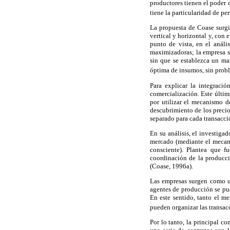
productores tienen el poder 
tiene la particularidad de p
La propuesta de Coase surgió,
vertical y horizontal y, con 
punto de vista, en el anál
maximizadoras; la empresa s
sin que se establezca un ma
óptima de insumos, sin probl
Para explicar la integraci
comercialización. Este últim
por utilizar el mecanismo d
descubrimiento de los precio
separado para cada transacci
En su análisis, el investiga
mercado (mediante el mecani
consciente). Plantea que f
coordinación de la producc
(Coase, 1996a).
Las empresas surgen como un
agentes de producción se pu
En este sentido, tanto el m
pueden organizar las transac
Por lo tanto, la principal c