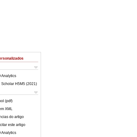
ersonalizados
 Analytics
 Scholar H5M5 (
2021
)
ol (pdf)
 em XML
cias do artigo
itar este artigo
 Analytics