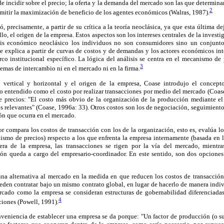
de incidir sobre el precio; la oferta y la demanda del mercado son las que determina
2
ermitir la maximización de beneficio de los agentes económicos (Walras, 1987).
 precisamente, a partir de su crítica a la teoría neoclásica, ya que esta última de
ello, el origen de la empresa. Estos aspectos son los intereses centrales de la investi
isis económico neoclásico los individuos no son consumidores sino un conjunto 
e explica a partir de curvas de costos y de demandas y los actores económicos int
rco institucional específico. La lógica del análisis se centra en el mecanismo de
3
emas de intercambio ni en el mercado ni en la firma.
ón vertical y horizontal y el origen de la empresa, Coase introdujo el concept
o entendido como el costo por realizar transacciones por medio del mercado (Coase,
e precios: "El costo más obvio de la organización de la producción mediante e
s relevantes" (Coase, 1996a: 33). Otros costos son los de negociación, seguimient
ón que ocurra en el mercado.
dor compara los costos de transacción con los de la organización, esto es, evalúa l
smo de precios) respecto a los que enfrenta la empresa internamente (basada en 
uera de la empresa, las transacciones se rigen por la vía del mercado, mientra
ión queda a cargo del empresario-coordinador. En este sentido, son dos opcione
a alternativa al mercado en la medida en que reducen los costos de transacción;
eden contratar bajo un mismo contrato global, en lugar de hacerlo de manera indi
ercado como la empresa se consideran estructuras de gobernabilidad diferenciadas
4
ciones (Powell, 1991).
onveniencia de establecer una empresa se da porque: "Un factor de producción (o 