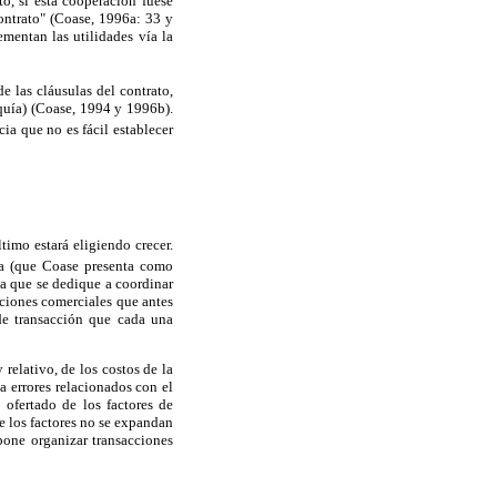
o, si esta cooperación fuese
contrato" (Coase, 1996a: 33 y
ementan las utilidades vía la
 las cláusulas del contrato,
rquía) (Coase, 1994 y 1996b).
ia que no es fácil establecer
timo estará eligiendo crecer.
va (que Coase presenta como
la que se dedique a coordinar
cciones comerciales que antes
 de transacción que cada una
relativo, de los costos de la
 errores relacionados con el
ofertado de los factores de
e los factores no se expandan
pone organizar transacciones