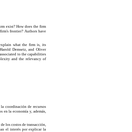
irm exist? How does the firm
irm's frontier? Authors have
xplain what the firm is, its
d Harold Demsetz, and Oliver
associated to the capabilities
plexity and the relevancy of
la coordinación de recursos
os en la economía y, además,
 de los costos de transacción,
jan el interés por explicar la