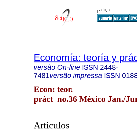
Economía: teoría y prác
versão On-line
ISSN
2448-
7481
versão impressa
ISSN
018
Econ: teor.
práct no.36 México Jan./Ju
Artículos