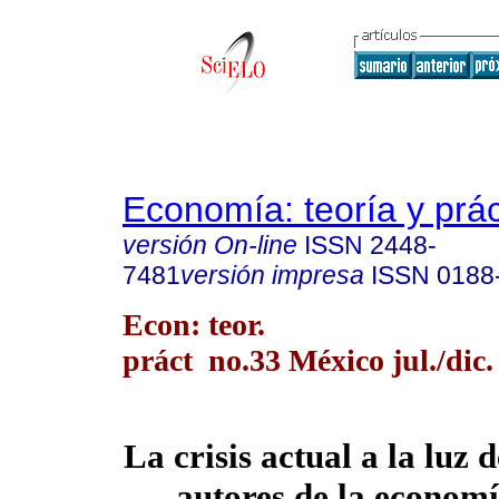
Economía: teoría y prác
versión On-line
ISSN
2448-
7481
versión impresa
ISSN
0188
Econ: teor.
práct no.33 México jul./dic.
La crisis actual a la luz 
autores de la economí