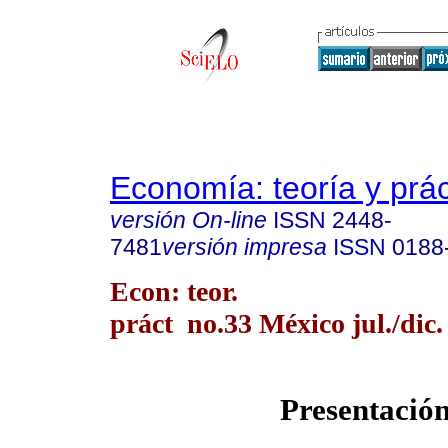
Economía: teoría y prác
versión On-line
ISSN
2448-
7481
versión impresa
ISSN
0188
Econ: teor.
práct no.33 México jul./dic.
Presentació