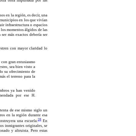
otra obra impulsada por las
os en la región, es decir, una
 municipios en los que vivían
uir infraestructura o espacios
n los momentos álgidos de las
 ser más exactos debería ser
stren con mayor claridad lo
o con gran entusiasmo
tro, sea bien visto a
do su ofrecimiento de
s el terreno para la
iembros ya han venido
omendada por ese H.
etenta de ese mismo siglo un
os en la región durante esa
28
nstruyera una escuela.
En
os inmigrantes originales, se
nado y altruista. Pero estas