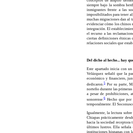
conceptos de amplio debate
siempre bajo la sombra herd
inmigrantes frente a las s
imposibilitados para tener a
muchas migraciones dan al tr
evidenciar cómo los chinos s
integración. El establecimien
el recurso a las reclamacion
ciertas definiciones étnicas
relaciones sociales que estab
Del dicho al hecho... hay q
Este apartado inicia con un
Velázquez señaló que la par
económico y financiero, junt
5
dedicaron.
Por su parte, Ma
norteño durante las primeras
a pesar de prohibiciones, 
6
sonorense.
Hecho que por ló
temporalmente. El Soconusco 
Igualmente, la lectura sobr
Chiapas prácticamente desde 
hacia la sociedad receptora 
últimos lustros. Ella señala
instituciones hispanas con l