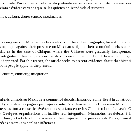
ocurrido. Por tal motivo el artículo pretende sustentar en datos históricos ese pr
ciones étnicas cerradas que se les quieren aplicar desde el presente.
nos, cultura, grupo étnico, integración.
 immigrants in Mexico has been observed, from historiography, linked to the na
ampaigns against their presence on Mexican soil, and their xenophobic character 
lic as in the case of Chiapas, where the Chinese were gradually incorporate
 integration. However, the current debates on the nature of the Chinese ethnic gr
 happened. For this reason, the article seeks to present evidence about that histor
itions people apply in the present.
 culture, ethnicity, integration.
migrés chinois au Mexique a commencé depuis l'historiographie liée à la constructi
 Il y a eu des campagnes politiques contre l'établissement des Chinois au Mexique
e situation a causé des événements spéciaux entre les Chinois tel que le cas de C
é. Quelques organisations ont facilité leur intégration. Néanmoins, les débats, à l'
. Donc, cet article cherche à soutenir historiquement ce processus de l'intégration d
mées et marquées par les différences.