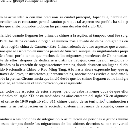
culture, groupe ethnique, intégration.
 en la actualidad o con más precisión su ciudad principal, Tapachula, permite ob
cendientes es constante, pero el camino para que tal aspecto sea posible ha sido, p
tes que arribaron, sobre todo, en las primeras décadas del siglo XX.
laridad cuándo llegaron los primeros chinos a la región, ni tampoco cuál fue su 
 1930 los datos censales otorgan el número más elevado de estos inmigrantes en
3
 de la región china de Cantón.
Esto último, además de otros aspectos que a conti
hinos que se asentaron en muchos países de América, aunque las singularidades pro
Se afirma, por lo tanto, que muchos de los migrantes procedentes de China tenían 
e de ellos, después de dedicarse a distintos trabajos, construyeron negocios p
ilitudes es la creación de organizaciones propias, donde destacan sin lugar a du
rtido Nacionalista Chino o Kuo Ming Tang. A lo hasta ahora expresado hay que ag
través de leyes, instituciones gubernamentales, asociaciones civiles o mediante 
s de la prensa. Circunstancia que inició desde que los chinos llegaron como inmigr
gudizó, al menos en el caso mexicano, en el siguiente.
ar todos los aspectos de estos ataques, pero no cabe la menor duda de que ell
 finales del siglo XIX hasta mediados los años cuarenta del siglo XX en algunos p
4
el censo de 1940 registró sólo 311 chinos dentro de su territorio,
disminución n
ente su participación en la sociedad costeña chiapaneca de acogida, como se 
conducir a las nociones de integración o asimilación de personas o grupos huma
 estos tiempos donde las migraciones de los últimos decenios se han convertid