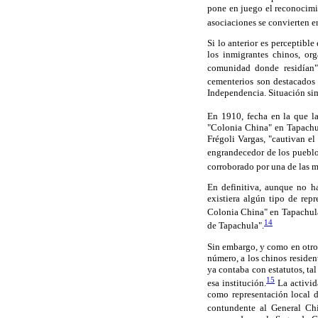
pone en juego el reconocimie
asociaciones se convierten e
Si lo anterior es perceptibl
los inmigrantes chinos, or
comunidad donde residían"
cementerios son destacados
Independencia. Situación simi
En 1910, fecha en la que l
"Colonia China" en Tapachul
Frégoli Vargas, "cautivan e
engrandecedor de los pueblo
corroborado por una de las m
En definitiva, aunque no ha
existiera algún tipo de re
Colonia China" en Tapachula
14
de Tapachula".
Sin embargo, y como en otros
número, a los chinos reside
ya contaba con estatutos, t
15
esa institución.
La activid
como representación local 
contundente al General Ch