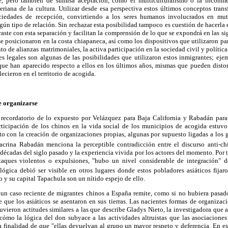
, pero también de sumisa aceptación, como el multiculturalismo o la inconmen
eriana de la cultura. Utilizar desde esa perspectiva estos últimos conceptos tran
ociedades de recepción, convirtiendo a los seres humanos involucrados en mut
lgún tipo de relación. Sin rechazar esta posibilidad tampoco es cuestión de hacer
aste con esta separación y facilitan la comprensión de lo que se expondrá en las si
e posicionaron en la costa chiapaneca, así como los dispositivos que utilizaron pa
to de alianzas matrimoniales, la activa participación en la sociedad civil y política 
es legales son algunas de las posibilidades que utilizaron estos inmigrantes; eje
 que han aparecido respecto a ellos en los últimos años, mismas que pueden disto
lecieron en el territorio de acogida.
ue organizarse
 recordatorio de lo expuesto por Velázquez para Baja California y Rabadán para
ticipación de los chinos en la vida social de los municipios de acogida estuv
o con la creación de organizaciones propias, algunas por supuesto ligadas a los g
crina Rabadán menciona la perceptible contradicción entre el discurso anti-ch
 décadas del siglo pasado y la experiencia vivida por los actores del momento. Por t
ataques violentos o expulsiones, "hubo un nivel considerable de integración" d
gica debió ser visible en otros lugares donde estos pobladores asiáticos fijaro
y su capital Tapachula son un nítido espejo de ello.
e un caso reciente de migrantes chinos a España remite, como si no hubiera pasado
que los asiáticos se asentaron en sus tierras. Las nacientes formas de organizac
tuvieron actitudes similares a las que describe Gladys Nieto, la investigadora que a
 cómo la lógica del don subyace a las actividades altruistas que las asociacione
a finalidad de que "ellas devuelvan al grupo un mayor respeto y deferencia. En e