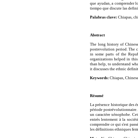
que ayudan, a comprender lo 
tiempo que discute las defini
Palabras clave:
Chiapas, chi
Abstract
The long history of Chinese
postrevolution period. The c
in some parts of the Repub
organizations helped in this
than help, to understand what
it discusses the ethnic defin
Keywords:
Chiapas, Chinese,
Résumé
La présence historique des é
période postrévolutionnaire.
un caractère xénophobe. Cett
entrés lentement à la sociét
comprendre ce qui s'est passé
les définitions ethniques fer