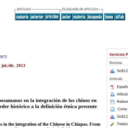
Servicios 
2872
Revista
jul./dic. 2013
SciELO
Articulo
Españo
Artícu
besamanos en la integración de los chinos en
Referen
der histórico a la definición étnica presente
Como c
SciELO
 in the integration of the Chinese in Chiapas. From
Traduc