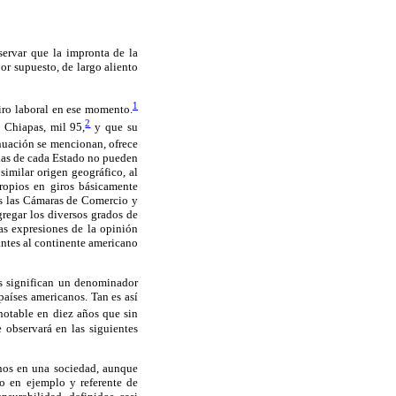
servar que la impronta de la
or supuesto, de largo aliento
1
giro laboral en ese momento.
2
 Chiapas, mil 95,
y que su
nuación se mencionan, ofrece
pias de cada Estado no pueden
similar origen geográfico, al
ropios en giros básicamente
das las Cámaras de Comercio y
regar los diversos grados de
las expresiones de la opinión
antes al continente americano
os significan un denominador
aíses americanos. Tan es así
otable en diez años que sin
observará en las siguientes
nos en una sociedad, aunque
o en ejemplo y referente de