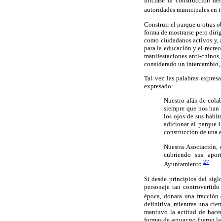
iniciase la construcción de
autoridades municipales en t
Construir el parque u otras o
forma de mostrarse pero diri
como ciudadanos activos y, a 
para la educación y el recre
manifestaciones anti-chinos
considerado un intercambio, 
Tal vez las palabras expre
expresado:
Nuestro afán de cola
siempre que nos han 
los ojos de sus habi
adicionar al parque
construcción de una 
Nuestra Asociación, 
cubriendo sus apor
27
Ayuntamiento.
Si desde principios del sig
personaje tan controvertid
época, donara una fracción 
definitiva, mientras una cie
mantuvo la actitud de hacer
formas de actuar no fueron la