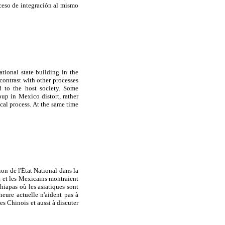
oceso de integración al mismo
tional state building in the
contrast with other processes
d to the host society. Some
oup in Mexico distort, rather
ical process. At the same time
on de l'État National dans la
, et les Mexicains montraient
hiapas où les asiatiques sont
heure actuelle n'aident pas à
es Chinois et aussi à discuter