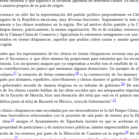
rra Mundial y que significó la invasión japonesa de territorios chinos. Es decir
s asuntos propios de su país de origen.
onusco no sólo fue la representación del partido político preponderante en Chi
ugares de la República mexicana, muy diversas funciones. Seguramente la más co
amente a los chinos residentes en la región. Por tal motivo dicho partido y la
hiapas fueron, prácticamente, la misma organización. No es de extrañar, entonces,
y de la Cámara China de Comercio y Agricultura lo ostentaron inmigrantes con una
entados en tierras chiapanecas; aquellos que podían cubrir cuotas y asumir gasto
acogida.
nder que los representantes de los chinos en tierras chiapanecas tuvieran una par
 en el Soconusco, o que ellos mismos las propiciaran para estimular que los recon
ltruista. Los incipientes ataques que ya empezaban a recibir tras el estallido de 
sus contribuciones, no parece que mermaran algunas donaciones. Un ejemplo de ell
17
18
colares,
la creación de ferias comerciales,
o la construcción de los famosos r
egado por alemanes, españoles, sirio-libaneses y chinos durante el gobierno de Ti
20
 gobernador recordó de manera elogiosa en su informe de gobierno.
De esto
 de los chinos cuando hablan de las obras sociales que sus antepasados impuls
 de la Escuela de Huixtla, hizo una donación del reloj que está en el palacio mu
21
pública junto al reloj de Bucareli en México, cerca de Gobernación".
 chinos chiapanecos más recordadas por sus descendientes es la del Parque Chino,
emas burocráticos relacionados con la posesión de una parte de terreno por la 
22
a obra,
aunque el Ayuntamiento de Tapachula insistió en que se acelerara el
propiedad de particulares y de instituciones públicas, trámite imprescindible para l
24
ción de los terrenos, por parte de la Dirección de Caminos en la región,
fue el
25