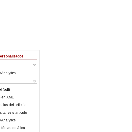
Personalizados
 Analytics
l (pdf)
lo en XML
cias del artículo
itar este artículo
 Analytics
ción automática