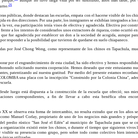
l parque,
aunque no tuvo larga vida por ser sustituido, años más tarde, por 
26
urno.
bras públicas, donde destacan las escuelas, empata con el hacerse visible de los chin
gida en dos direcciones. Por una parte, los inmigrantes se exhibían integrados a los
la vez, esa participación tenía visos de efectiva y agradecida. Efectiva por constr
o frente a los intentos de considerarlos unos extractores de riqueza, como ocurrió e
, que fue agradecida por establecer un don a la sociedad de acogida, aunque para
por responder a la posibilidad que tuvieron de quedarse en suelo chiapaneco.
sadas por José Chong Wong, como representante de los chinos en Tapachula, mue
borar por el engrandecimiento de esta ciudad, ha sido efectivo y hemos respondid
honrado solicitando nuestra cooperación. Hemos deseado que este entusiasmo nues
tantes, patentizando así nuestra gratitud. Por medio del presente estamos recordan
 COLOMBA una placa con la inscripción "Construido por la Colonia China", ademá
escuela.
desde luego está dispuesta a la construcción de la escuela que ofreció; sus m
taciones correspondientes, a fin de llevar a cabo esta benéfica obra enc
lo XX se observa esta forma de intercambio, no resulta extraño que en los años s
o como Manuel Corlay, propietario de uno de los negocios más grandes y prósper
del predio rústico "San José el Edén" al municipio de Tapachula para que se co
rta organización existió entre los chinos, o durante el tiempo que siguieron vivos l
 visible su presencia como grupo, pero sobre todo como colectivo bien intencio
s únicas utilizadas.