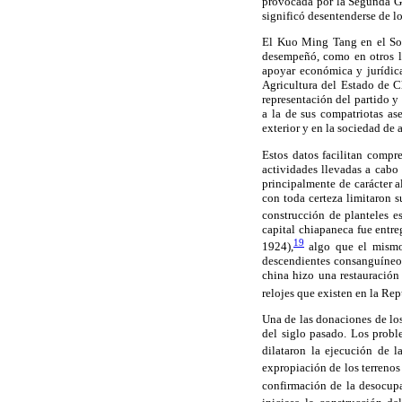
provocada por la Segunda Gue
significó desentenderse de lo
El Kuo Ming Tang en el Soc
desempeñó, como en otros l
apoyar económica y jurídic
Agricultura del Estado de C
representación del partido 
a la de sus compatriotas as
exterior y en la sociedad de 
Estos datos facilitan compre
actividades llevadas a cabo
principalmente de carácter a
con toda certeza limitaron 
construcción de planteles es
capital chiapaneca fue entr
19
1924),
algo que el mismo
descendientes consanguíneos
china hizo una restauración
relojes que existen en la Re
Una de las donaciones de los
del siglo pasado. Los probl
dilataron la ejecución de l
expropiación de los terrenos 
confirmación de la desocupa