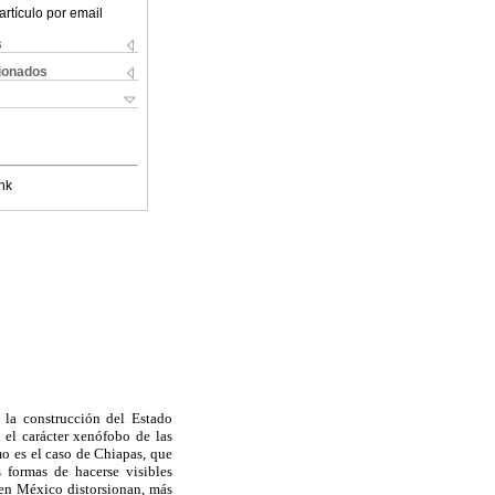
artículo por email
s
cionados
nk
a la construcción del Estado
 el carácter xenófobo de las
o es el caso de Chiapas, que
 formas de hacerse visibles
s en México distorsionan, más