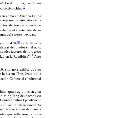
s". En definitiva, que dichas
7
 colectivo chino.
ifican cómo en América Latina
ranjearse la simpatía de la
n instalación de escuelas o
elebrar el Centenario de su
erras del sureste mexicano.
10
era de 478,
ya la llamada
abras del orador en el acto,
randes factores del progreso
11
idad en la República".
Acto
10, ello no significa que no
 había un "Presidente de la
iación Comercial e Industrial
hino, quien aglutine, en gran
 Kuo Ming Tang del Soconusco
 Comité Central Ejecutivo de
a situación internacional. Si
como la que apoyó de manera
es que reflejaron la crisis