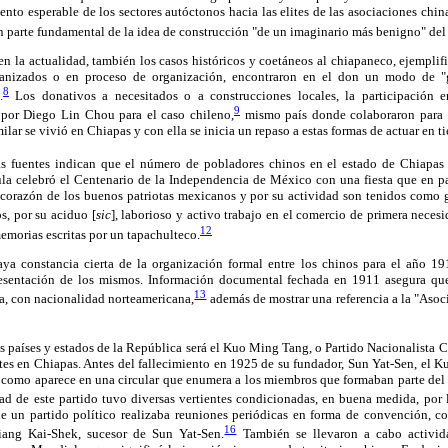
nto esperable de los sectores autóctonos hacia las elites de las asociaciones china
n parte fundamental de la idea de construcción "de un imaginario más benigno" del
e en la actualidad, también los casos históricos y coetáneos al chiapaneco, ejempl
ganizados o en proceso de organización, encontraron en el don un modo de "g
8
.
Los donativos a necesitados o a construcciones locales, la participación e
9
 por Diego Lin Chou para el caso chileno,
mismo país donde colaboraron para c
lar se vivió en Chiapas y con ella se inicia un repaso a estas formas de actuar en ti
as fuentes indican que el número de pobladores chinos en el estado de Chiapas 
a celebró el Centenario de la Independencia de México con una fiesta que en pal
l corazón de los buenos patriotas mexicanos y por su actividad son tenidos como g
s, por su aciduo [
sic
], laborioso y activo trabajo en el comercio de primera neces
12
emorias escritas por un tapachulteco.
ya constancia cierta de la organización formal entre los chinos para el año 19
presentación de los mismos. Información documental fechada en 1911 asegura que
13
, con nacionalidad norteamericana,
además de mostrar una referencia a la "Asoc
 países y estados de la República será el Kuo Ming Tang, o Partido Nacionalista C
ntes en Chiapas. Antes del fallecimiento en 1925 de su fundador, Sun Yat-Sen, el
al como aparece en una circular que enumera a los miembros que formaban parte del
ad de este partido tuvo diversas vertientes condicionadas, en buena medida, por l
de un partido político realizaba reuniones periódicas en forma de convención, 
16
iang Kai-Shek, sucesor de Sun Yat-Sen.
También se llevaron a cabo actividad