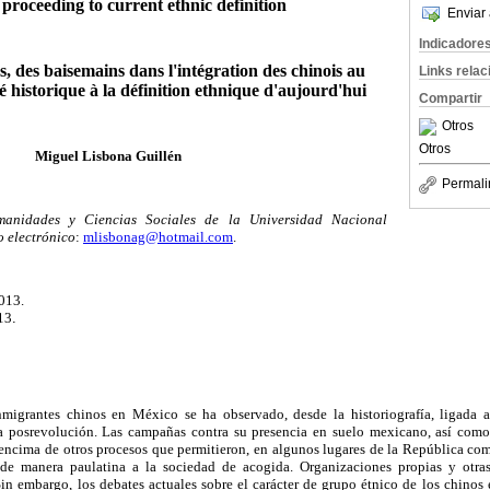
l proceeding to current ethnic definition
Enviar 
Indicadore
s, des baisemains dans l'intégration des chinois au
Links rela
historique à la définition ethnique d'aujourd'hui
Compartir
Otros
Otros
Miguel Lisbona Guillén
Permali
anidades y Ciencias Sociales de la Universidad Nacional
 electrónico
:
mlisbonag@hotmail.com
.
013.
13
.
nmigrantes chinos en México se ha observado, desde la historiografía, ligada 
a posrevolución. Las campañas contra su presencia en suelo mexicano, así como
encima de otros procesos que permitieron, en algunos lugares de la República com
 de manera paulatina a la sociedad de acogida. Organizaciones propias y otras
 Sin embargo, los debates actuales sobre el carácter de grupo étnico de los chino