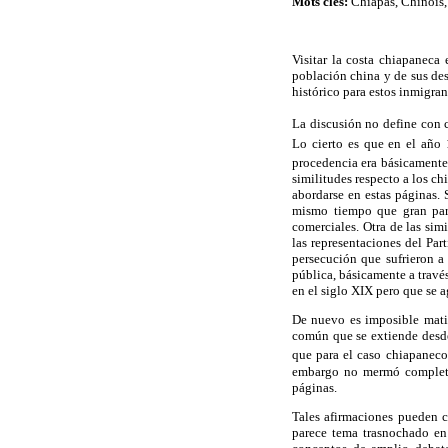
Mots clés:
Chiapas, Chinois, 
Visitar la costa chiapaneca
población china y de sus des
histórico para estos inmigran
La discusión no define con c
Lo cierto es que en el año
procedencia era básicamente
similitudes respecto a los c
abordarse en estas páginas. 
mismo tiempo que gran part
comerciales. Otra de las sim
las representaciones del Pa
persecución que sufrieron a 
pública, básicamente a travé
en el siglo XIX pero que se a
De nuevo es imposible matiz
común que se extiende desde
que para el caso chiapaneco 
embargo no mermó completam
páginas.
Tales afirmaciones pueden 
parece tema trasnochado en