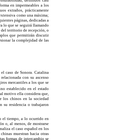
surabilidad, definidos casi
sforma en impermeables a los
uos extraños, prácticamente
la extensiva como una máxima;
guientes páginas, dedicadas a
ra lo que se seguirá llamando
del territorio de recepción, o
mplos que permitirán discutir
rsionar la complejidad de las
 el caso de Sonora. Catalina
o relacionada con su ascenso
iros mercantiles a los que se
ino establecido en el estado
al motivo ella considera que,
e los chinos en la sociedad
n su residencia o trabajaron
 el tiempo, a lo ocurrido en
ión o, al menos, de mostrarse
naliza el caso español en los
s chinas muestran hacia otras
stas formas de intercambio se