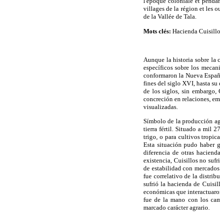
l'époque coloniale et penda
villages de la région et les o
de la Vallée de Tala.
Mots clés:
Hacienda Cuisillos
Aunque la historia sobre la
específicos sobre los mecan
conformaron la Nueva España.
fines del siglo XVI, hasta su
de los siglos, sin embargo,
concreción en relaciones, em
visualizadas.
Símbolo de la producción agr
tierra fértil. Situado a mil
trigo, o para cultivos tropi
Esta situación pudo haber g
diferencia de otras haciend
existencia, Cuisillos no sufr
de estabilidad con mercados 
fue correlativo de la distri
sufrió la hacienda de Cuisil
económicas que interactuaron
fue de la mano con los cam
marcado carácter agrario.