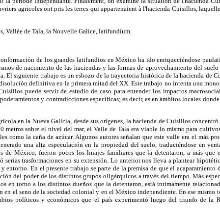
nt la période indépendante. Finalement, on examine la situation de l'hacienda Cui
uvriers agricoles ont pris les terres qui appartenaient à l'hacienda Cuisillos, laquel
, Vallée de Tala, la Nouvelle Galice, latifundium.
 conformación de los grandes latifundios en México ha ido enriqueciéndose paulati
ismos de nacimiento de las haciendas y las formas de aprovechamiento del suelo 
 El siguiente trabajo es un esbozo de la trayectoria histórica de la hacienda de Cu
 disolución definitiva en la primera mitad del XX. Este trabajo no intenta una mono
 Cuisillos puede servir de estudio de caso para entender los impactos macrosoci
poderamientos y contradicciones específicas; es decir, es en ámbitos locales donde
ícola en la Nueva Galicia, desde sus orígenes, la hacienda de Cuisillos concentr
 270 metros sobre el nivel del mar, el Valle de Tala era viable lo mismo para culti
cales como la caña de azúcar. Algunos autores señalan que este valle era el más pr
enerado una alta especulación en la propiedad del suelo, traduciéndose en vent
as de México, fueron pocos los linajes familiares que la detentaron, a más que e
ió serias trasformaciones en su extensión. Lo anterior nos lleva a plantear hipotét
y entorno. En el presente trabajo se parte de la premisa de que el acaparamiento 
bución del poder de los distintos grupos oligárquicos a través del tiempo. Más espe
los en torno a los distintos dueños que la detentaron, está íntimamente relacionad
 en el seno de la sociedad colonial y en el México independiente. En ese mismo te
bios políticos y económicos que el país experimentó luego del triunfo de la