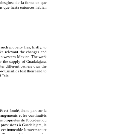
 desglose de la forma en que
mas que hasta entonces habían
uch property lies, firstly, to
ake relevant the changes and
es in western Mexico. The work
r the supply of Guadalajara,
fter different owners own the
 Cuisillos lost their land to
 Tala.
 est fondé, d'une part sur la
changements et les continuités
es propriétés de l'occident du
provisions à Guadalajara, la
 cet immeuble à travers toute