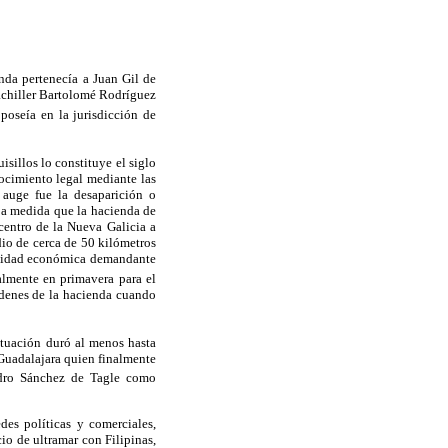
da pertenecía a Juan Gil de
achiller Bartolomé Rodríguez
oseía en la jurisdicción de
isillos lo constituye el siglo
ocimiento legal mediante las
auge fue la desaparición o
 a medida que la hacienda de
centro de la Nueva Galicia a
dio de cerca de 50 kilómetros
 unidad económica demandante
lmente en primavera para el
órdenes de la hacienda cuando
ituación duró al menos hasta
 Guadalajara quien finalmente
dro Sánchez de Tagle como
es políticas y comerciales,
io de ultramar con Filipinas,