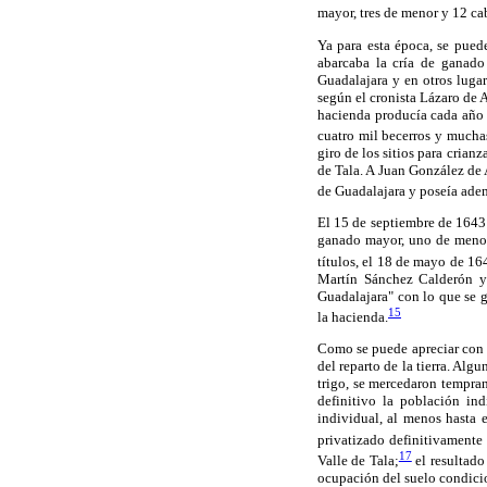
mayor, tres de menor y 12 cab
Ya para esta época, se pued
abarcaba la cría de ganado
Guadalajara y en otros lugar
según el cronista Lázaro de A
hacienda producía cada año d
cuatro mil becerros y mucha
giro de los sitios para crian
de Tala. A Juan González de
de Guadalajara y poseía adem
El 15 de septiembre de 1643 
ganado mayor, uno de menor y
títulos, el 18 de mayo de 1
Martín Sánchez Calderón y 
Guadalajara" con lo que se g
15
la hacienda.
Como se puede apreciar con l
del reparto de la tierra. Alg
trigo, se mercedaron tempra
definitivo la población in
individual, al menos hasta e
privatizado definitivamente 
17
Valle de Tala;
el resultado
ocupación del suelo condici