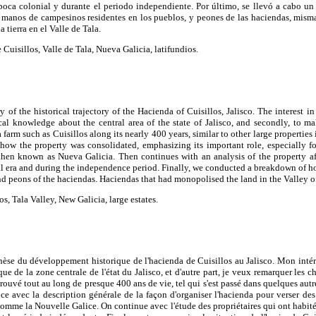
poca colonial y durante el periodo independiente. Por último, se llevó a cabo un
 a manos de campesinos residentes en los pueblos, y peones de las haciendas, mis
tierra en el Valle de Tala.
Cuisillos, Valle de Tala, Nueva Galicia, latifundios.
 of the historical trajectory of the Hacienda of Cuisillos, Jalisco. The interest in s
ical knowledge about the central area of the state of Jalisco, and secondly, to m
 farm such as Cuisillos along its nearly 400 years, similar to other large properti
how the property was consolidated, emphasizing its important role, especially fo
y then known as Nueva Galicia. Then continues with an analysis of the property a
l era and during the independence period. Finally, we conducted a breakdown of how
and peons of the haciendas. Haciendas that had monopolised the land in the Valley of
s, Tala Valley, New Galicia, large estates.
hèse du développement historique de l'hacienda de Cuisillos au Jalisco. Mon intérêt
e de la zone centrale de l'état du Jalisco, et d'autre part, je veux remarquer les 
rouvé tout au long de presque 400 ans de vie, tel qui s'est passé dans quelques autr
 avec la description générale de la façon d'organiser l'hacienda pour verser des 
 comme la Nouvelle Galice. On continue avec l'étude des propriétaires qui ont habité