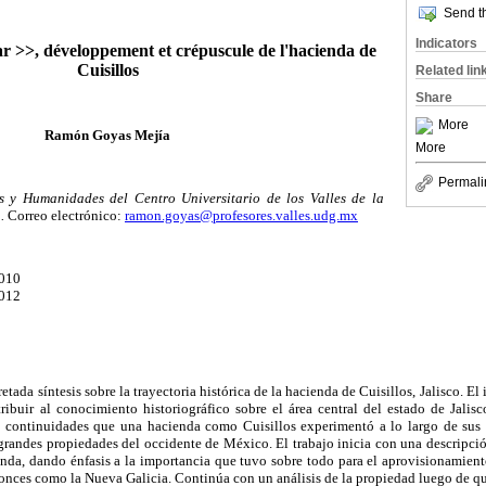
Send th
Indicators
ar >>, développement et crépuscule de l'hacienda de
Cuisillos
Related lin
Share
More
Ramón Goyas Mejía
More
Permali
s y Humanidades del Centro Universitario de los Valles de la
.
Correo electrónico:
ramon.goyas@profesores.valles.udg.mx
2010
2012
retada síntesis sobre la trayectoria histórica de la hacienda de Cuisillos, Jalisco. El
ribuir al conocimiento historiográfico sobre el área central del estado de Jalisc
s continuidades que una hacienda como Cuisillos experimentó a lo largo de sus 
randes propiedades del occidente de México. El trabajo inicia con una descripció
nda, dando énfasis a la importancia que tuvo sobre todo para el aprovisionamient
tonces como la Nueva Galicia. Continúa con un análisis de la propiedad luego de q