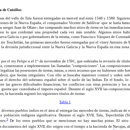
 de Cuisillos
anas del valle de Tala fueron entregadas en merced real entre 1540 y 1580. Sigui
giones de la Nueva España, el conquistador Vicente de Saldívar -que se haría fam
u suegro Juan de Oñate-, fue comprando muchos sitios de tierra en las inmediacion
con lo que conformó una propiedad cada vez más notable. Algunos sitios hab
Nueva Galicia o por gobernadores de la misma, como Francisco Vázquez de Coronad
l río Teuchitlán, las primeras mercedes fueron entregadas por el virrey Antonio de
 la división jurisdiccional entre la Nueva Galicia y la Nueva España en esta zo
a por el rey Felipe u el 1° de noviembre de 1591, que ordenaba la revisión de título
a, comenzaron a implementarse las llamadas "composiciones". Las composiciones 
 legalizar las posesiones de tierras, minas, u otros recursos que no hubiesen sido f
 decir, que fueran irregulares. Con ello se buscaba mantener control y orden so
ar el derecho del soberano español sobre el suelo de las Indias. En el fondo, lo
nte las graves dificultades financieras, los conflictos con otras potencias y los 
 guerra que custodiaba el imperio español. Durante el siglo XVII las composicion
, la hacienda registró los siguientes títulos de tierras:
Tabla 1
 diversos pueblos indios en el área al entregar las mercedes de tierras, indican de 
 población indígena significativa. Durante el siglo XVII, Tala, Tepechitlán (T
3
tes.
De los otros pueblos que se mencionan no hay muchas pistas. El sitio d
documentos del siglo XVII, dio origen con el tiempo a la hacienda de Navajas, al