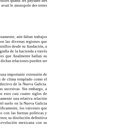
sillos quand les paysans des
le avait le monopole des terres
namente, aún faltan trabajos
en las diversas regiones que
isillos desde su fundación, a
grafía de la hacienda a través
ales que Analmente hallan su
 dichas relaciones pueden ser
ó una importante extensión de
vos de clima templado como el
oductivo de la Nueva Galicia.
as sucesivas. Sin embargo, a
n esos casi cuatro siglos de
icamente una relativa relación
del suelo en la Nueva Galicia
cíficamente, los vaivenes que
o con las fuerzas políticas y
nor, su disolución definitiva
 Revolución mexicana con su