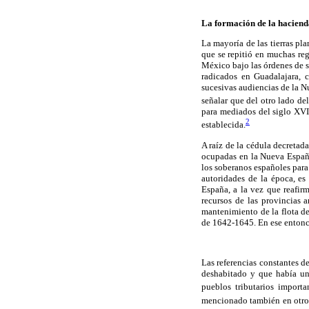
La formación de la hacienda
La mayoría de las tierras pl
que se repitió en muchas re
México bajo las órdenes de s
radicados en Guadalajara, 
sucesivas audiencias de la 
señalar que del otro lado de
para mediados del siglo XVI
2
establecida.
A raíz de la cédula decretad
ocupadas en la Nueva Españ
los soberanos españoles para
autoridades de la época, es
España, a la vez que reafirm
recursos de las provincias a
mantenimiento de la flota de
de 1642-1645. En ese entonces
Las referencias constantes de
deshabitado y que había una
pueblos tributarios importan
mencionado también en otros 