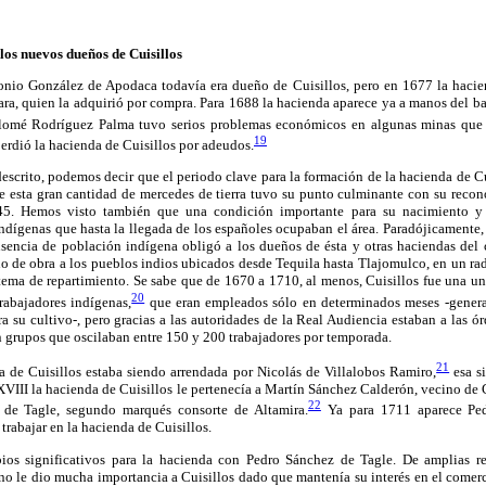
los nuevos dueños de Cuisillos
nio González de Apodaca todavía era dueño de Cuisillos, pero en 1677 la hacien
ara, quien la adquirió por compra. Para 1688 la hacienda aparece ya a manos del b
omé Rodríguez Palma tuvo serios problemas económicos en algunas minas que p
19
 perdió la hacienda de Cuisillos por adeudos.
descrito, podemos decir que el periodo clave para la formación de la hacienda de Cu
e esta gran cantidad de mercedes de tierra tuvo su punto culminante con su recon
5. Hemos visto también que una condición importante para su nacimiento y 
ndígenas que hasta la llegada de los españoles ocupaban el área. Paradójicamente,
ausencia de población indígena obligó a los dueños de ésta y otras haciendas del 
o de obra a los pueblos indios ubicados desde Tequila hasta Tlajomulco, en un ra
istema de repartimiento. Se sabe que de 1670 a 1710, al menos, Cuisillos fue una
20
rabajadores indígenas,
que eran empleados sólo en determinados meses -genera
ra su cultivo-, pero gracias a las autoridades de la Real Audiencia estaban a las 
n grupos que oscilaban entre 150 y 200 trabajadores por temporada.
21
a de Cuisillos estaba siendo arrendada por Nicolás de Villalobos Ramiro,
esa s
 XVIII la hacienda de Cuisillos le pertenecía a Martín Sánchez Calderón, vecino de
22
 de Tagle, segundo marqués consorte de Altamira.
Ya para 1711 aparece Pe
 trabajar en la hacienda de Cuisillos.
os significativos para la hacienda con Pedro Sánchez de Tagle. De amplias red
no le dio mucha importancia a Cuisillos dado que mantenía su interés en el comerc