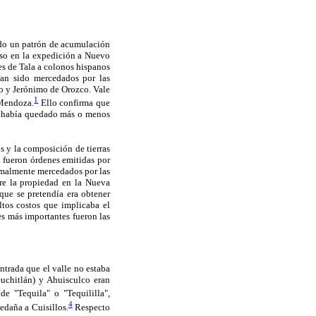
endo un patrón de acumulación
oso en la expedición a Nuevo
es de Tala a colonos hispanos
ían sido mercedados por las
o y Jerónimo de Orozco. Vale
1
 Mendoza.
Ello confirma que
na había quedado más o menos
s y la composición de tierras
fueron órdenes emitidas por
ormalmente mercedados por las
bre la propiedad en la Nueva
 que se pretendía era obtener
altos costos que implicaba el
es más importantes fueron las
entrada que el valle no estaba
euchitlán) y Ahuisculco eran
e "Tequila" o "Tequililla",
4
edaña a Cuisillos.
Respecto