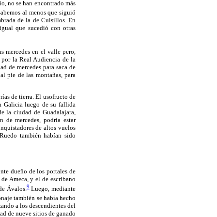
o, no se han encontrado más
sabemos al menos que siguió
brada de la de Cuisillos. En
 igual que sucedió con otras
 mercedes en el valle pero,
a por la Real Audiencia de la
dad de mercedes para saca de
 al pie de las montañas, para
ías de tierra. El usofructo de
 Galicia luego de su fallida
e la ciudad de Guadalajara,
n de mercedes, podría estar
onquistadores de altos vuelos
e Ruedo también habían sido
nte dueño de los portales de
a de Ameca, y el de escribano
9
de Ávalos.
Luego, mediante
onaje también se había hecho
azando a los descendientes del
ad de nueve sitios de ganado