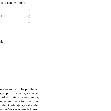
is article by e-mail
ks
nk
 interés sobre dicha propiedad
o, y por otra parte, en hacer
casi 400 años de existencia,
n general de la forma en que
o de Guadalajara, capital del
ue dueños sucesivos la fueron