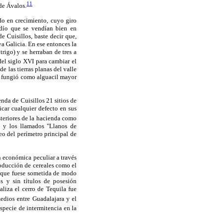
11
 de Ávalos.
do en crecimiento, cuyo giro
adío que se vendían bien en
e Cuisillos, baste decir que,
va Galicia. En ese entonces la
rigo) y se herraban de tres a
del siglo XVI para cambiar el
e las tierras planas del valle
n fungió como alguacil mayor
nda de Cuisillos 21 sitios de
icar cualquier defecto en sus
eriores de la hacienda como
n y los llamados "Llanos de
eo del perímetro principal de
n económica peculiar a través
producción de cereales como el
s que fuese sometida de modo
s y sin títulos de posesión
aliza el cerro de Tequila fue
edios entre Guadalajara y el
pecie de intermitencia en la