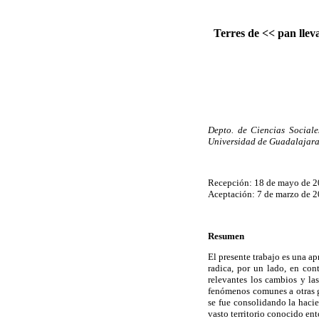
Terres de << pan llev
Depto. de Ciencias Sociale
Universidad de Guadalajara
Recepción: 18 de mayo de 
Aceptación: 7 de marzo de 
Resumen
El presente trabajo es una ap
radica, por un lado, en cont
relevantes los cambios y la
fenómenos comunes a otras g
se fue consolidando la hacie
vasto territorio conocido en