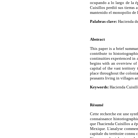
ocupando a lo largo de la é
Cuisillos perdió sus tierras
mantenido el monopolio de la 
Palabras clave:
Hacienda de 
Abstract
This paper is a brief summary
contribute to historiograph
continuities experienced in a
begins with an overview of 
capital of the vast territor
place throughout the colonia
peasants living in villages 
Keywords:
Hacienda Cuisillo
Résumé
Cette recherche est une synt
connaissance historiographiqu
que l'hacienda Cuisillos a ép
Mexique. L'analyse commence
capitale du territoire connu