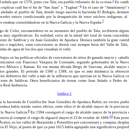
5
 señala que en 1570, junto con Tala, era pueblo tributario de la co-rona.
En cambi
6
 explicar cuál fue el fin de "San Juan" y "Tughan".
En el caso de "Amatitanejo" 
 aledaño al pueblo de Tala, donde luego nacería la hacienda El Refugio, desmem
rcedes estuvo condicionada por la desaparición de estos núcleos indígenas, al
7
es estaban consolidándose en la Nueva Galicia y la Nueva España.
go de Colio, encomenderos en su momento del pueblo de Tala, recibieron algunas
 muy significativas. En realidad, cerca de la mitad del total de tierra concedid
ente de Saldivar y en Juan González de Apodaca. Destaca también la gran canti
os o trapiches; estas concesiones se dieron casi siempre fuera del Valle de Tala,
aídas de agua de los ríos que cruzaban el valle.
ajos en las políticas oficiales de concesiones de sitios de ganado mayor y caballer
a iniciaron con Francisco Vázquez de Coronado, segundo gobernador de la Nueva
evo México y Kansas. En esa misma década Diego de Guevara, alcalde mayor d
tios grandes. El periodo de 1580 a 1589, en que es más dinámica la obtenció
ión definitiva del valle a más de la influencia que ejercían en la Nueva Galicia c
nte de Saldivar. Otros beneficiarios de tierras como Juan Salado o Pedro d
la Real Audiencia.
Gráfico 1
a la hacienda de Cuisillos fue Juan González de Apodaca Rubín, un vecino pudie
daca había tenido varios oficios, entre ellos el de alcalde mayor de la provinci
8
 la Nueva Galicia.
En 1594 consiguió el cargo de alcalde mayor de la provincia 
10
iencia al comprar el cargo de alguacil mayor el 23 de octubre de 1609.
Este pers
 Ávalos, en los valles de Huejotitán y Potrerillos por concesiones y compras, despl
los
El Viejo,
al punto de que ya para 1615 había agrupado una significativa propied