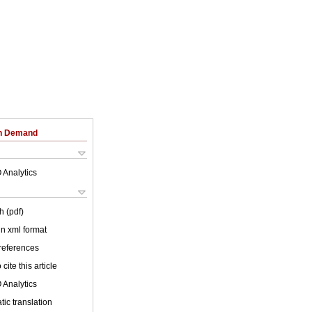
on Demand
 Analytics
h (pdf)
 in xml format
 references
cite this article
 Analytics
ic translation