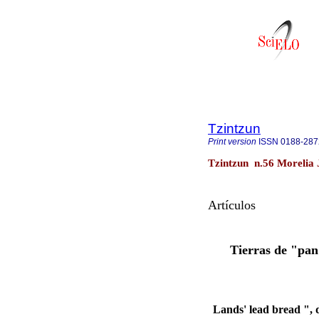
Tzintzun
Print version
ISSN
0188-287
Tzintzun n.56 Morelia 
Artículos
Tierras de "pan 
Lands' lead bread ", 