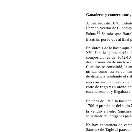
Ganaderos y comerciantes, 
A mediados de 1676, Celedo
Herrada, vecino de Guadalaj
18
Palma.
Se sabe que Bartol
Etzatlán, por lo que al final
En síntesis de lo hasta aquí 
XVI. Pero la aglomeración d
composiciones de 1642-164
desplazamiento de núcleos i
Cuisillos se consolidó, la 
utilizar como reserva de man
de distancia, mediante el s
año con año de cientos de t
corte de trigo y en otoño pa
eran necesarios y llegaban e
En abril de 1703 la haciend
1706. A principios del siglo
la vendió a Pedro Sánchez
solicitante de indígenas para
No hay constancia de cambi
Sánchez de Tagle al parecer 