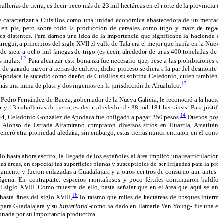
allerías de tierra, es decir poco más de 23 mil hectáreas en el norte de la provincia
e caracterizar a Cuisillos como una unidad económica abastecedora de un merca
 en pie, pero sobre todo la producción de cereales como trigo y maíz de reg
es distantes. Para darnos una idea de la importancia que significaba la hacienda d
rregui, a principios del siglo XVII el valle de Tala era el mejor que había en la Nue
e siete a ocho mil fanegas de trigo (es decir, alrededor de unas 400 toneladas de t
12
s mulas.
Para alcanzar esta bonanza fue necesario que, pese a las prohibiciones 
za de ganado mayor a tierras de cultivo, dicho proceso se diera a la par del desmonte d
 Apodaca le sucedió como dueño de Cuisillos su sobrino Celedonio, quien tambié
13
ás una mina de plata y dos ingenios en la jurisdicción de Ahualulco.
Pedro Fernández de Baeza, gobernador de la Nueva Galicia, le reconoció a la hacie
 13 caballerías de tierra, es decir, alrededor de 38 mil 181 hectáreas. Para justif
14
644, Celedonio González de Apodaca fue obligado a pagar 250 pesos.
Dueños post
Alonso de Estrada Altamirano compraron diversos sitios en Huaxtla, Amatitá
eneró otra propiedad aledaña; sin embargo, estas tierras nunca entraron en el cont
o hasta ahora escrito, la llegada de los españoles al área implicó una rearticulació
unas áreas, en especial las superficies planas y susceptibles de ser irrigadas para la 
namente y fueron enlazadas a Guadalajara y a otros centros de consumo aun ante
dígena. En contraparte, espacios montañosos y poco fértiles continuaron baldío
l siglo XVIII. Como muestra de ello, basta señalar que en el área que aquí se an
16
hasta fines del siglo XVIII,
lo mismo que miles de hectáreas de bosques interm
 para Guadalajara y su
hinterland
-como ha dado en llamarle Van Young- fue una es
onada por su importancia productiva.