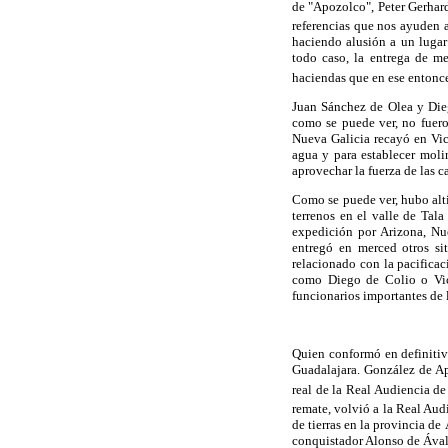
de "Apozolco", Peter Gerhard
referencias que nos ayuden a
haciendo alusión a un lugar
todo caso, la entrega de me
haciendas que en ese entonc
Juan Sánchez de Olea y Die
como se puede ver, no fueron
Nueva Galicia recayó en Vic
agua y para establecer molin
aprovechar la fuerza de las c
Como se puede ver, hubo altib
terrenos en el valle de Tal
expedición por Arizona, Nu
entregó en merced otros si
relacionado con la pacificac
como Diego de Colio o Vice
funcionarios importantes de 
Quien conformó en definitiv
Guadalajara. González de Apo
real de la Real Audiencia de
remate, volvió a la Real Aud
de tierras en la provincia de
conquistador Alonso de Áva