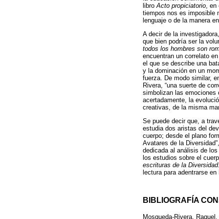
libro
Acto propiciatorio
, en
tiempos nos es imposible m
lenguaje o de la manera e
A decir de la investigador
que bien podría ser la vol
todos los hombres son ro
encuentran un correlato en
el que se describe una bat
y la dominación en un mome
fuerza. De modo similar, en
Rivera, “una suerte de cor
simbolizan las emociones d
acertadamente, la evolució
creativas, de la misma ma
Se puede decir que, a trav
estudia dos aristas del de
cuerpo; desde el plano form
Avatares de la Diversidad”
dedicada al análisis de los
los estudios sobre el cuer
escrituras de la Diversida
lectura para adentrarse en 
BIBLIOGRAFÍA CO
Mosqueda-Rivera, Raquel