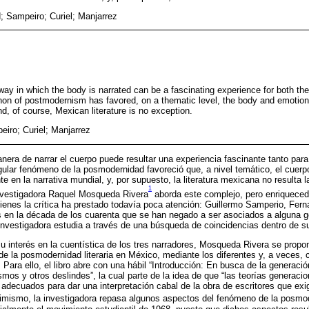
d; Sampeiro; Curiel; Manjarrez
way in which the body is narrated can be a fascinating experience for both the 
on of postmodernism has favored, on a thematic level, the body and emotion
and, of course, Mexican literature is no exception.
eiro; Curiel; Manjarrez
era de narrar el cuerpo puede resultar una experiencia fascinante tanto par
ngular fenómeno de la posmodernidad favoreció que, a nivel temático, el cuer
e en la narrativa mundial, y, por supuesto, la literatura mexicana no resulta 
1
 investigadora Raquel Mosqueda Rivera
aborda este complejo, pero enriquecedo
quienes la crítica ha prestado todavía poca atención: Guillermo Samperio, Fern
 en la década de los cuarenta que se han negado a ser asociados a alguna g
a investigadora estudia a través de una búsqueda de coincidencias dentro de s
 interés en la cuentística de los tres narradores, Mosqueda Rivera se propo
 la posmodernidad literaria en México, mediante los diferentes y, a veces, 
. Para ello, el libro abre con una hábil “Introducción: En busca de la generaci
os y otros deslindes”, la cual parte de la idea de que “las teorías generaci
 adecuados para dar una interpretación cabal de la obra de escritores que ex
simismo, la investigadora repasa algunos aspectos del fenómeno de la posmod