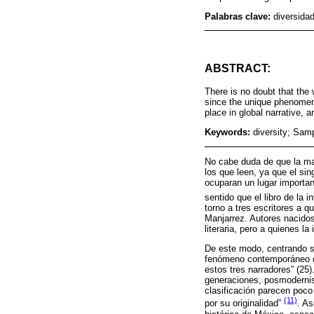
Palabras clave:
diversida
ABSTRACT:
There is no doubt that the 
since the unique phenomen
place in global narrative, 
Keywords:
diversity; Samp
No cabe duda de que la man
los que leen, ya que el si
ocuparan un lugar important
sentido que el libro de la
torno a tres escritores a 
Manjarrez. Autores nacidos
literaria, pero a quienes l
De este modo, centrando su
fenómeno contemporáneo de
estos tres narradores” (25)
generaciones, posmodernism
clasificación parecen poco
(11)
por su originalidad”
. A