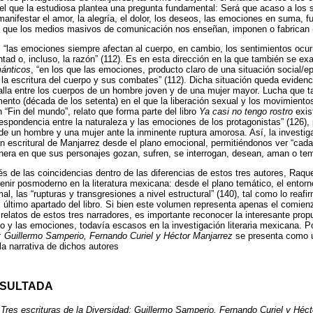
 el que la estudiosa plantea una pregunta fundamental: Será que acaso a los
anifestar el amor, la alegría, el dolor, los deseos, las emociones en suma, 
n que los medios masivos de comunicación nos enseñan, imponen o fabrican 
a, “las emociones siempre afectan al cuerpo, en cambio, los sentimientos ocurr
untad o, incluso, la razón” (112). Es en esta dirección en la que también se 
mánticos
, “en los que las emociones, producto claro de una situación social/e
 la escritura del cuerpo y sus combates” (112). Dicha situación queda evidenci
alla entre los cuerpos de un hombre joven y de una mujer mayor. Lucha que t
nto (década de los setenta) en el que la liberación sexual y los movimiento
 “Fin del mundo”, relato que forma parte del libro
Ya casi no tengo rostro
exis
respondencia entre la naturaleza y las emociones de los protagonistas” (126),
e un hombre y una mujer ante la inminente ruptura amorosa. Así, la investig
n escritural de Manjarrez desde el plano emocional, permitiéndonos ver “cad
nera en que sus personajes gozan, sufren, se interrogan, desean, aman o tem
és de las coincidencias dentro de las diferencias de estos tres autores, Raq
venir posmoderno en la literatura mexicana: desde el plano temático, el entorn
al, las “rupturas y transgresiones a nivel estructural” (140), tal como lo reaf
, último apartado del libro. Si bien este volumen representa apenas el comie
 relatos de estos tres narradores, es importante reconocer la interesante prop
po y las emociones, todavía escasos en la investigación literaria mexicana. P
d: Guillermo Samperio, Fernando Curiel y Héctor Manjarrez
se presenta como u
la narrativa de dichos autores
NSULTADA
.
Tres escrituras de la Diversidad: Guillermo Samperio, Fernando Curiel y Héct