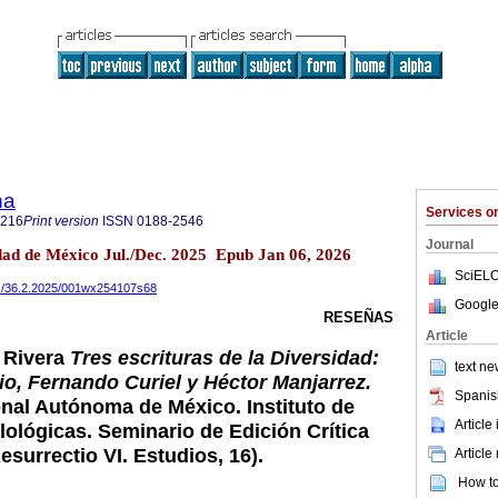
na
Services 
8216
Print version
ISSN
0188-2546
Journal
udad de México Jul./Dec. 2025 Epub Jan 06, 2026
SciELO
tmex/36.2.2025/001wx254107s68
Google
RESEÑAS
Article
 Rivera
Tres escrituras de la Diversidad:
text ne
o, Fernando Curiel y Héctor Manjarrez.
Spanis
nal Autónoma de México. Instituto de
Article
lológicas. Seminario de Edición Crítica
esurrectio VI. Estudios, 16).
Article
How to 