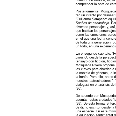
histórico de México, espec
comprender la obra de esta
Posteriormente, Mosqueda R
“en un intento por delinear
“Guillermo Samperio: equil
Sueños de escarabajo
. Pa
diversos personajes y, así
que habitan los personajes?
como las emociones parecen 
en el que una fecha concre
de toda una generación, pu
un todo, en una experiencia
En el segundo capítulo, “F
parecido
desde la perspecti
(ensayo con ficción, ficci
Mosqueda Rivera propone q
las claves para abordar la
la mezcla de géneros, la in
la ironía. Para ello, ante
nuestros patrocinadores”, “
dialogará en el análisis de
(96).
De acuerdo con Mosqueda R
además, estas ciudades “se
(99). De esta forma, el te
de dicho escritor desde la
una especie. En este mism
la educación sentimental d