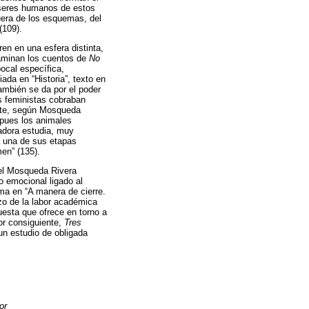
 seres humanos de estos
fuera de los esquemas, del
(109).
en en una esfera distinta,
examinan los cuentos de
No
pocal específica,
ada en “Historia”, texto en
ambién se da por el poder
s feministas cobraban
te, según Mosqueda
 pues los animales
adora estudia, muy
a una de sus etapas
en” (135).
uel Mosqueda Rivera
o emocional ligado al
irma en “A manera de cierre.
nzo de la labor académica
uesta que ofrece en torno a
or consiguiente,
Tres
n estudio de obligada
or