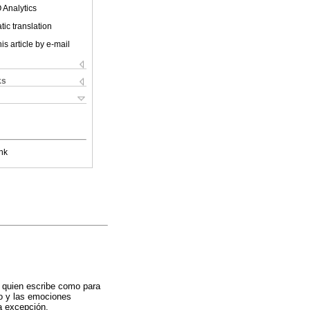
 Analytics
ic translation
is article by e-mail
ks
nk
a quien escribe como para
po y las emociones
la excepción.