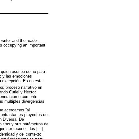
writer and the reader,
s occupying an important
a quien escribe como para
po y las emociones
la excepción. Es en este
r, proceso narrativo en
ando Curiel y Héctor
eneración o corriente
us múltiples divergencias.
ne acercarnos “al
contrastantes proyectos de
ón Diversa. De
onistas y sus parámetros de
igen ser reconocidos […]
ernidad y del contexto