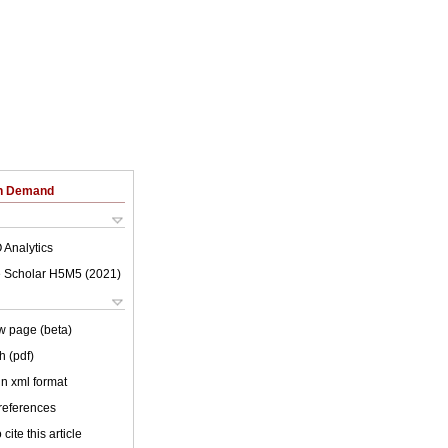
on Demand
 Analytics
 Scholar H5M5 (
2021
)
w page (beta)
h (pdf)
 in xml format
 references
cite this article