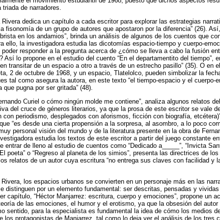
ialmente el movimiento estudiantil de 1968, puesto que dichos aspectos res
 triada de narradores.
ivera dedica un capítulo a cada escritor para explorar las estrategias narra
 la fisonomía de un grupo de autores que apostaron por la diferencia” (26). Así
ibrista en los andamios”, brinda un análisis de algunos de los cuentos que co
ra ello, la investigadora estudia las dicotomías espacio-tiempo y cuerpo-emo
, poder responder a la pregunta acerca de ¿cómo se lleva a cabo la fusión ent
 Así lo propone en el estudio del cuento “En el departamentito del tiempo”, e
transitar de un espacio a otro a través de un estrecho pasillo” (35). O en el
ta, 2 de octubre de 1968, y un espacio, Tlatelolco, pueden simbolizar la fecha
es tal como asegura la autora, en este texto “el tiempo-espacio y el cuerpo-
 que pugna por ser gritada” (48).
ernando Curiel o cómo ningún molde me contiene”, analiza algunos relatos del
va del cruce de géneros literarios, ya que la prosa de este escritor se vale 
ón con periodismo, desplegados con aforismos, ficción con biografía, etcétera)
ue “es desde una cierta propensión a la sorpresa, al asombro, a lo poco c
 muy personal visión del mundo y de la literatura presente en la obra de Ferna
vestigadora estudia los textos de este escritor a partir del juego constante en
s de entrar de lleno al estudio de cuentos como “Dedicado a_____”, “Invicta Sa
El poeta” o “Regreso al planeta de los simios”, presenta las directrices de lo
 los relatos de un autor cuya escritura “no entrega sus claves con facilidad y l
ivera, los espacios urbanos se convierten en un personaje más en las narr
 distinguen por un elemento fundamental: ser descritas, pensadas y vividas 
rcer capítulo, “Héctor Manjarrez: escritura, cuerpo y emociones”, propone un 
 teoría de las emociones, el humor y el erotismo, ya que la obsesión del autor
o sentido, para la especialista es fundamental la idea de cómo los medios d
e los protagonistas de Manjarrez, tal como lo deja ver el análisis de los tres