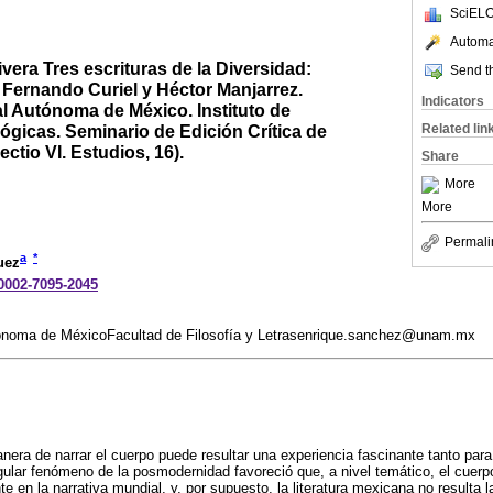
SciELO
Automat
era Tres escrituras de la Diversidad:
Send th
 Fernando Curiel y Héctor Manjarrez.
Indicators
l Autónoma de México. Instituto de
Related lin
lógicas. Seminario de Edición Crítica de
ctio VI. Estudios, 16).
Share
More
More
Permali
a
*
uez
-0002-7095-2045
tónoma de MéxicoFacultad de Filosofía y Letrasenrique.sanchez@unam.mx
era de narrar el cuerpo puede resultar una experiencia fascinante tanto par
ngular fenómeno de la posmodernidad favoreció que, a nivel temático, el cuer
e en la narrativa mundial, y, por supuesto, la literatura mexicana no resulta 