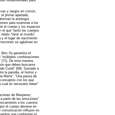
ultan fundamentales para
tivas y rasgos en común,
, el primer apartado,
nforman la antología
ciones para examinar a los
re el cuerpo y los espacios
n el que “tanto los cuerpos
 relato “Venir al mundo”,
 y el lugar de nacimiento
emociones se aglutinan en
 libro
Se garantiza el
de “múltiples combinaciones
” (71). De esta manera,
omún que deben buscarse
ndo Curiel” (69). Sumado a
tre la parodia, el humor y
nta María”, “Una pausa de
s conceptos con los que
a cual es necesario releer”
aciones de Manjarrez;
a partir de las emociones”
acercamiento a los cuentos
 por el cuerpo deviene en
e comunicación influyen en
 cuentos que conforman el