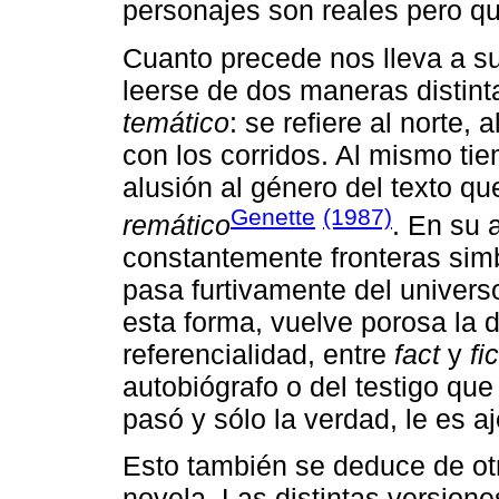
personajes son reales pero que
Cuanto precede nos lleva a sug
leerse de dos maneras distint
temático
: se refiere al norte, 
con los corridos. Al mismo t
alusión al género del texto q
Genette
(1987)
remático
. En su 
constantemente fronteras sim
pasa furtivamente del universo
esta forma, vuelve porosa la d
referencialidad, entre
fact
y
fi
autobiógrafo o del testigo que
pasó y sólo la verdad, le es a
Esto también se deduce de otr
novela. Las distintas version