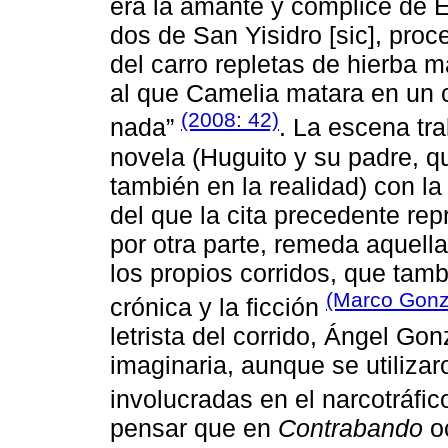
era la amante y cómplice de Em
dos de San Yisidro [sic], proce
del carro repletas de hierba m
al que Camelia matara en un c
(2008: 42)
nada”
. La escena tra
novela (Huguito y su padre, q
también en la realidad) con la 
del que la cita precedente re
por otra parte, remeda aquel
los propios corridos, que tamb
(Marco Gonz
crónica y la ficción
letrista del corrido, Ángel Gon
imaginaria, aunque se utiliz
involucradas en el narcotráfi
pensar que en
Contrabando
oc