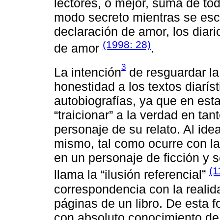
lectores, o mejor, suma de t
modo secreto mientras se escri
declaración de amor, los diar
(1998: 28)
de amor
.
3
La intención
de resguardar la 
honestidad a los textos diarí
autobiografías, ya que en esta
“traicionar” a la verdad en tan
personaje de su relato. Al ide
mismo, tal como ocurre con la 
en un personaje de ficción y 
(1
llama la “ilusión referencial”
correspondencia con la realid
páginas de un libro. De esta f
con absoluto conocimiento de