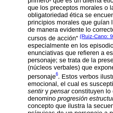
primero- qué es un dilema étic
que los preceptos morales o l
obligatoriedad ética se encuen
principios morales que guían 
de manera evidente lo correct
(Ruiz-Cano: 9
cursos de acción”
especialmente en los episodio
enunciativas que refieren a e
personaje; se trata de la pres
(núcleos verbales) que expone
6
personaje
. Estos verbos ilus
emocional, el cual es suscepti
sentir
y
pensar
constituyen lo 
denomino
progresión estructu
concepto que ilustra la secuen