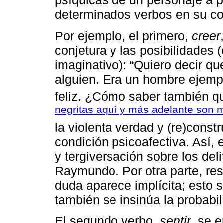
psíquicas de un personaje a pa
determinados verbos en su co
Por ejemplo, el primero,
creer
conjetura y las posibilidades 
imaginativo): “Quiero decir q
alguien. Era un hombre ejempl
feliz. ¿Cómo saber también q
negritas aquí y más adelante son 
la violenta verdad y (re)cons
condición psicoafectiva. Así, 
y tergiversación sobre los de
Raymundo. Por otra parte, resu
duda aparece implícita; esto 
también se insinúa la probabil
El segundo verbo,
sentir
, se 