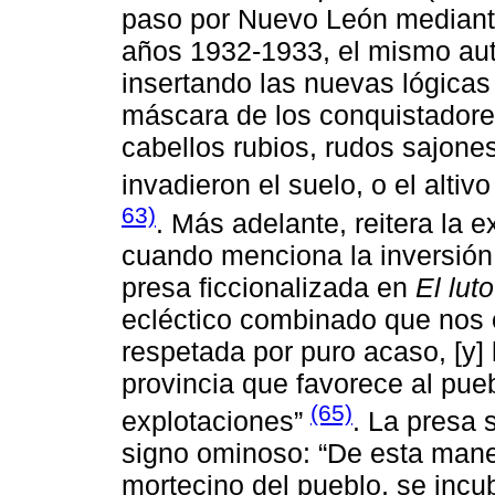
paso por Nuevo León mediante 
años 1932-1933, el mismo aut
insertando las nuevas lógica
máscara de los conquistadore
cabellos rubios, rudos sajone
invadieron el suelo, o el altiv
63)
. Más adelante, reitera la e
cuando menciona la inversión c
presa ficcionalizada en
El lu
ecléctico combinado que nos o
respetada por puro acaso, [y] l
provincia que favorece al pu
(65)
explotaciones”
. La presa 
signo ominoso: “De esta maner
mortecino del pueblo, se incu