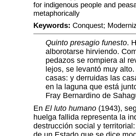
for indigenous people and peasan
metaphorically
Keywords:
Conquest; Moderniza
Quinto presagio funesto
. 
alborotarse hirviendo. Como
pedazos se rompiera al re
lejos, se levantó muy alto
casas: y derruidas las ca
en la laguna que está junt
Fray Bernardino de Saha
En
El luto humano
(1943), se
huelga fallida representa la
destrucción social y territorial
de un Estado que se dice mod