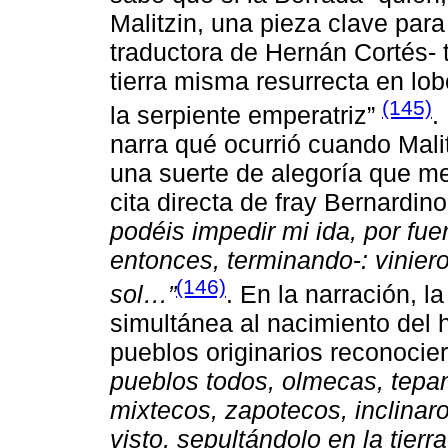
Malitzin, una pieza clave par
traductora de Hernán Cortés- ti
tierra misma resurrecta en lob
(145)
la serpiente emperatriz”
.
narra qué ocurrió cuando Mal
una suerte de alegoría que me
cita directa de fray Bernardi
podéis impedir mi ida, por fu
entonces, terminando
-
: vinie
(146)
sol…”
. En la narración, l
simultánea al nacimiento del h
pueblos originarios reconoci
pueblos todos, olmecas, tepan
mixtecos, zapotecos, inclinaro
visto, sepultándolo en la tierr