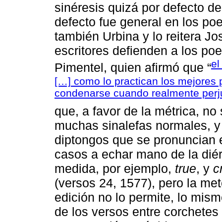
sinéresis quizá por defecto d
defecto fue general en los po
también Urbina y lo reitera Jo
escritores defienden a los po
el
Pimentel, quien afirmó que “
[…] como lo practican los mejores 
condenarse cuando realmente perj
que, a favor de la métrica, n
muchas sinalefas normales, y
diptongos que se pronuncian e
casos a echar mano de la diér
medida, por ejemplo,
true
, y
c
(versos 24, 1577), pero la me
edición no lo permite, lo mi
de los versos entre corchetes l