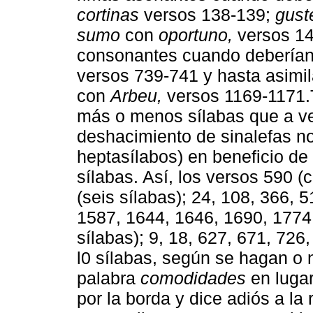
cortinas
versos 138-139;
gust
sumo
con
oportuno,
versos 14
consonantes cuando deberían
versos 739-741 y hasta asimil
con
Arbeu,
versos 1169-1171.
más o menos sílabas que a v
deshacimiento de sinalefas no
heptasílabos) en beneficio d
sílabas. Así, los versos 590 (
(seis sílabas); 24, 108, 366, 
1587, 1644, 1646, 1690, 1774,
sílabas); 9, 18, 627, 671, 726
l0 sílabas, según se hagan o n
palabra
comodidades
en luga
por la borda y dice adiós a la