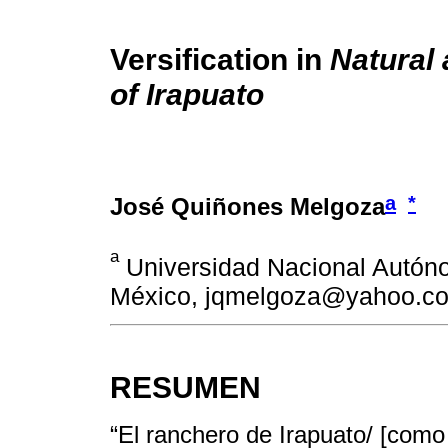
Versification in
Natural 
of Irapuato
a
*
José Quiñones Melgoza
a
Universidad Nacional Autón
México, jqmelgoza@yahoo.c
RESUMEN
“El ranchero de Irapuato/ [como 