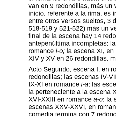
van en 9 redondillas, más un 
inicio, referente a la rima, es 
entre otros versos sueltos, 3 
518-519 y 521-522) más un ver
final de la escena hay 14 redo
antepenúltima incompletas; la
romance
i-o;
la escena XI, e
XIV y XV en 26 redondillas, m
Acto Segundo, escena I, en 
redondillas; las escenas IV-V
IX-XI en romance
i-a
; las esc
la perteneciente a la escena 
XVI-XXIII en romance
a-o
; la
escenas XXV-XXVI, en roma
comedia termina con 7 redondi