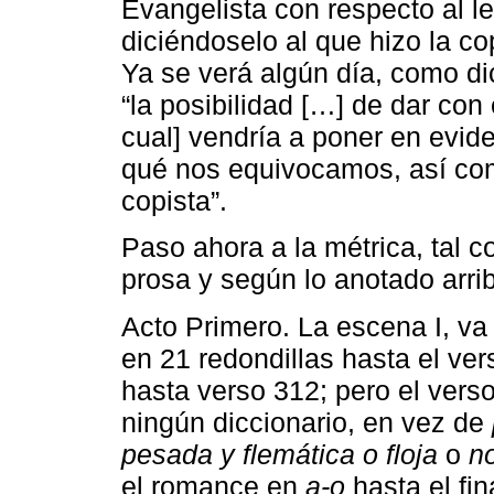
Evangelista con respecto al le
diciéndoselo al que hizo la cop
Ya se verá algún día, como dic
“la posibilidad […] de dar con 
cual] vendría a poner en evid
qué nos equivocamos, así co
copista”.
Paso ahora a la métrica, tal 
prosa y según lo anotado arri
Acto Primero. La escena I, v
en 21 redondillas hasta el v
hasta verso 312; pero el vers
ningún diccionario, en vez de
pesada y flemática o floja
o
no
el romance en
a-o
hasta el fi