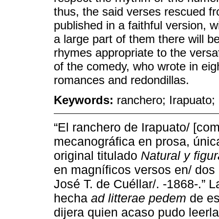
thus, the said verses rescued fr
published in a faithful version, w
a large part of them there will b
rhymes appropriate to the versa
of the comedy, who wrote in eigh
romances and redondillas.
Keywords:
ranchero; Irapuato; 
“El ranchero de Irapuato/ [com
mecanográfica en prosa, únic
original titulado
Natural y figu
en magníficos versos en/ dos
José T. de Cuéllar/. -1868-.” 
hecha
ad litterae pedem
de es
dijera quien acaso pudo leerla