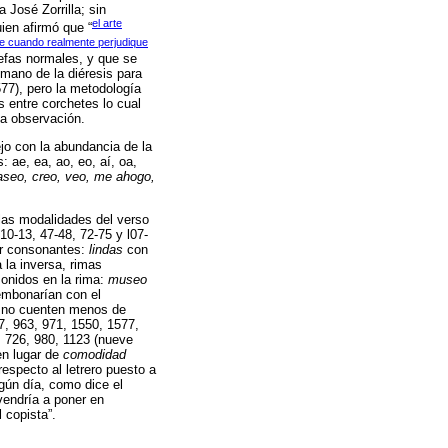
 José Zorrilla; sin
el arte
ien afirmó que “
se cuando realmente perjudique
lefas normales, y que se
mano de la diéresis para
77), pero la metodología
 entre corchetes lo cual
na observación.
jo con la abundancia de la
 ae, ea, ao, eo, aí, oa,
paseo, creo, veo, me ahogo,
 las modalidades del verso
0-13, 47-48, 72-75 y l07-
er consonantes:
lindas
con
la inversa, rimas
onidos en la rima:
museo
mbonarían con el
s no cuenten menos de
17, 963, 971, 1550, 1577,
, 726, 980, 1123 (nueve
n lugar de
comodidad
especto al letrero puesto a
lgún día, como dice el
 vendría a poner en
 copista”.