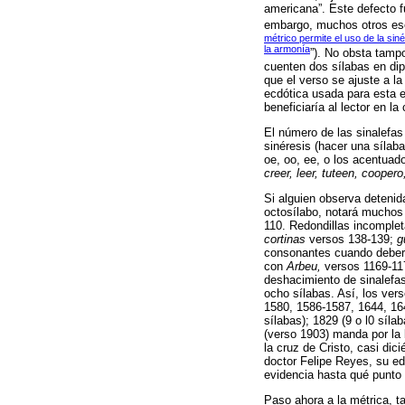
americana”. Este defecto fu
embargo, muchos otros escr
métrico permite el uso de la si
la armonía
”). No obsta tamp
cuenten dos sílabas en dip
que el verso se ajuste a l
ecdótica usada para esta e
beneficiaría al lector en 
El número de las sinalefas
sinéresis (hacer una sílaba
oe, oo, ee, o los acentuado
creer, leer, tuteen, coopero
Si alguien observa detenid
octosílabo, notará muchos 
110. Redondillas incomple
cortinas
versos 138-139;
g
consonantes cuando deber
con
Arbeu,
versos 1169-11
deshacimiento de sinalefa
ocho sílabas. Así, los vers
1580, 1586-1587, 1644, 164
sílabas); 1829 (9 o l0 síla
(verso 1903) manda por la 
la cruz de Cristo, casi dic
doctor Felipe Reyes, su edi
evidencia hasta qué punto
Paso ahora a la métrica, t