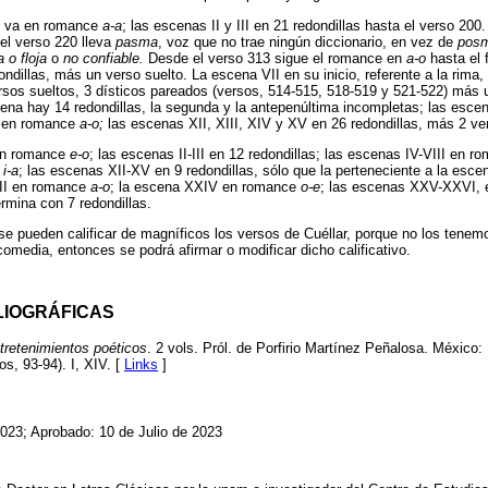
I, va en romance
a-a
; las escenas II y III en 21 redondillas hasta el verso 2
 el verso 220 lleva
pasma
, voz que no trae ningún diccionario, en vez de
pos
 o floja
o
no confiable.
Desde el verso 313 sigue el romance en
a-o
hasta el 
dillas, más un verso suelto. La escena VII en su inicio, referente a la rima, 
versos sueltos, 3 dísticos pareados (versos, 514-515, 518-519 y 521-522) más 
scena hay 14 redondillas, la segunda y la antepenúltima incompletas; las esce
, en romance
a-o;
las escenas XII, XIII, XIV y XV en 26 redondillas, más 2 ve
en romance
e-o
; las escenas II-III en 12 redondillas; las escenas IV-VIII en 
e
i-a
; las escenas XII-XV en 9 redondillas, sólo que la perteneciente a la esc
III en romance
a-o
; la escena XXIV en romance
o-e
; las escenas XXV-XXVI,
rmina con 7 redondillas.
e pueden calificar de magníficos los versos de Cuéllar, porque no los tenemo
 comedia, entonces se podrá afirmar o modificar dicho calificativo.
LIOGRÁFICAS
tretenimientos poéticos
. 2 vols. Pról. de Porfirio Martínez Peñalosa. México: 
s, 93-94). I, XIV. [
Links
]
023; Aprobado: 10 de Julio de 2023