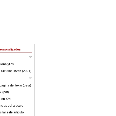
Personalizados
 Analytics
 Scholar H5M5 (
2021
)
ágina del texto (beta)
l (pdf)
lo en XML
cias del artículo
itar este artículo