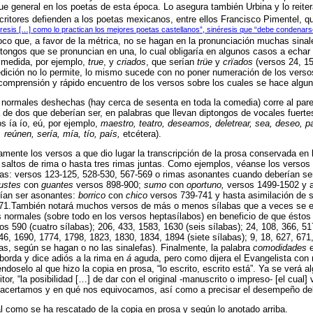
e general en los poetas de esta época. Lo asegura también Urbina y lo reitera
itores defienden a los poetas mexicanos, entre ellos Francisco Pimentel, qu
néresis […] como lo practican los mejores poetas castellanos”, sinéresis que “debe condenar
oco que, a favor de la métrica, no se hagan en la pronunciación muchas sina
tongos que se pronuncian en una, lo cual obligaría en algunos casos a echar 
a medida, por ejemplo,
true
, y
criados
, que serían
trüe
y
crïados
(versos 24, 15
dición no lo permite, lo mismo sucede con no poner numeración de los versos
la comprensión y rápido encuentro de los versos sobre los cuales se hace algu
 normales deshechas (hay cerca de sesenta en toda la comedia) corre al pare
 de dos que deberían ser, en palabras que llevan diptongos de vocales fuertes:
s ía ío, eú, por ejemplo,
maestro, teatro, deseamos, deletrear, sea, deseo, 
, reúnen, sería, mía, tío, país,
etcétera).
amente los versos a que dio lugar la transcripción de la prosa conservada en
saltos de rima o hasta tres rimas juntas. Como ejemplos, véanse los versos 1
tas: versos 123-125, 528-530, 567-569 o rimas asonantes cuando deberían s
ustes
con
guantes
versos 898-900;
sumo
con
oportuno,
versos 1499-1502 y a 
ían ser asonantes:
borrico
con
chico
versos 739-741 y hasta asimilación de s
71.También notará muchos versos de más o menos sílabas que a veces se e
s normales (sobre todo en los versos heptasílabos) en beneficio de que ésto
os 590 (cuatro sílabas); 206, 433, 1583, 1630 (seis sílabas); 24, 108, 366, 5
6, 1690, 1774, 1798, 1823, 1830, 1834, 1894 (siete sílabas); 9, 18, 627, 671
bas, según se hagan o no las sinalefas). Finalmente, la palabra
comodidades
e
borda y dice adiós a la rima en
á
aguda, pero como dijera el Evangelista con r
iéndoselo al que hizo la copia en prosa, “lo escrito, escrito está”. Ya se verá a
tor, “la posibilidad […] de dar con el original -manuscrito o impreso- [el cual]
 acertamos y en qué nos equivocamos, así como a precisar el desempeño del
al como se ha rescatado de la copia en prosa y según lo anotado arriba.