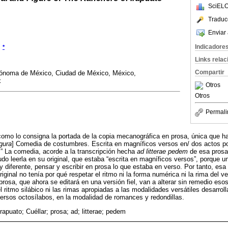
SciELO
Traduc
Enviar 
Indicadore
*
Links rela
Compartir
tónoma de México, Ciudad de México, México,
x
Otros
Otros
Permali
[como lo consigna la portada de la copia mecanográfica en prosa, única que 
igura
] Comedia de costumbres. Escrita en magníficos versos en/ dos actos p
-.” La comedia, acorde a la transcripción hecha
ad litterae pedem
de esa prosa,
do leerla en su original, que estaba “escrita en magníficos versos”, porque 
uy diferente, pensar y escribir en prosa lo que estaba en verso. Por tanto, es
iginal no tenía por qué respetar el ritmo ni la forma numérica ni la rima del ve
rosa, que ahora se editará en una versión fiel, van a alterar sin remedio eso
el ritmo silábico ni las rimas apropiadas a las modalidades versátiles desarroll
ersos octosílabos, en la modalidad de romances y redondillas.
rapuato; Cuéllar; prosa; ad; litterae; pedem