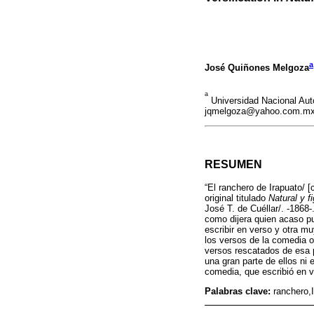
a
José Quiñones Melgoza
a
Universidad Nacional Au
jqmelgoza@yahoo.com.m
RESUMEN
“El ranchero de Irapuato/ 
original titulado
Natural y f
José T. de Cuéllar/. -1868
como dijera quien acaso pu
escribir en verso y otra m
los versos de la comedia or
versos rescatados de esa p
una gran parte de ellos ni 
comedia, que escribió en v
Palabras clave:
ranchero,I