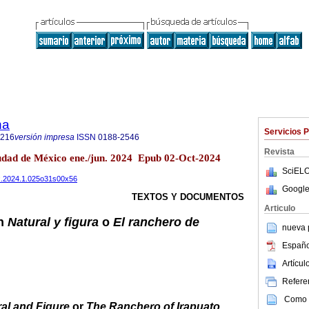
na
Servicios 
8216
versión impresa
ISSN
0188-2546
Revista
iudad de México ene./jun. 2024 Epub 02-Oct-2024
SciELO
tmex.2024.1.025o31s00x56
Google
TEXTOS Y DOCUMENTOS
Articulo
en
Natural y figura
o
El ranchero de
nueva p
Españo
Artícu
Referen
Como c
al and Figure
or
The Ranchero of Irapuato