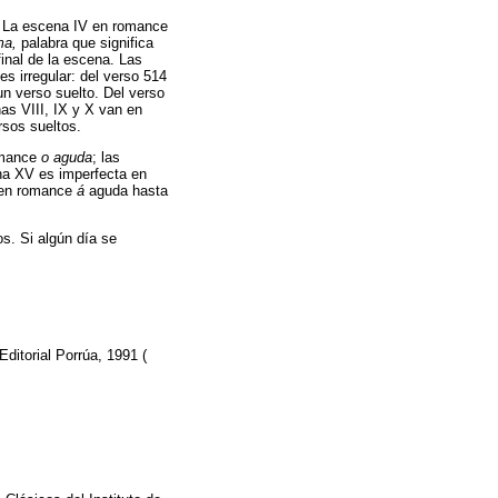
00. La escena IV en romance
ma,
palabra que significa
final de la escena. Las
es irregular: del verso 514
un verso suelto. Del verso
nas VIII, IX y X van en
rsos sueltos.
romance
o aguda
; las
ena XV es imperfecta en
 en romance
á
aguda hasta
s. Si algún día se
Editorial Porrúa, 1991 (