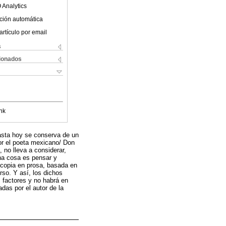
 Analytics
ción automática
artículo por email
s
cionados
nk
hasta hoy se conserva de un
or el poeta mexicano/ Don
 no lleva a considerar,
una cosa es pensar y
a copia en prosa, basada en
rso. Y así, los dichos
s factores y no habrá en
adas por el autor de la