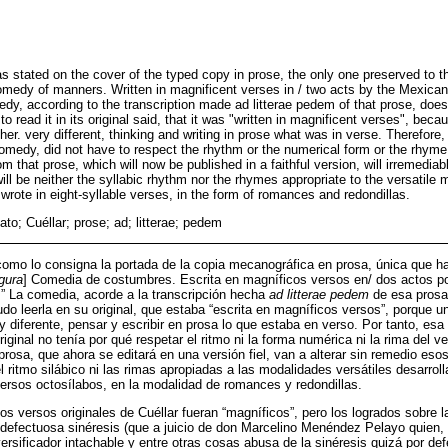
as stated on the cover of the typed copy in prose, the only one preserved to th
 Comedy of manners. Written in magnificent verses in / two acts by the Mexica
edy, according to the transcription made ad litterae pedem of that prose, does
read it in its original said, that it was "written in magnificent verses", becaus
her. very different, thinking and writing in prose what was in verse. Therefore
comedy, did not have to respect the rhythm or the numerical form or the rhyme
m that prose, which will now be published in a faithful version, will irremediabl
will be neither the syllabic rhythm nor the rhymes appropriate to the versatile
rote in eight-syllable verses, in the form of romances and redondillas.
ato; Cuéllar; prose; ad; litterae; pedem
[como lo consigna la portada de la copia mecanográfica en prosa, única que 
igura
] Comedia de costumbres. Escrita en magníficos versos en/ dos actos p
-.” La comedia, acorde a la transcripción hecha
ad litterae pedem
de esa prosa,
do leerla en su original, que estaba “escrita en magníficos versos”, porque 
uy diferente, pensar y escribir en prosa lo que estaba en verso. Por tanto, es
iginal no tenía por qué respetar el ritmo ni la forma numérica ni la rima del ve
rosa, que ahora se editará en una versión fiel, van a alterar sin remedio eso
el ritmo silábico ni las rimas apropiadas a las modalidades versátiles desarroll
ersos octosílabos, en la modalidad de romances y redondillas.
os versos originales de Cuéllar fueran “magníficos”, pero los logrados sobre l
efectuosa sinéresis (que a juicio de don Marcelino Menéndez Pelayo quien, 
versificador intachable y entre otras cosas abusa de la sinéresis quizá por de