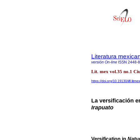
Literatura mexica
versión On-line
ISSN
2448-
Lit. mex vol.35 no.1 C
https://doi.org/10.19130/iifl.li
La versificación 
Irapuato
Versification in
Natur