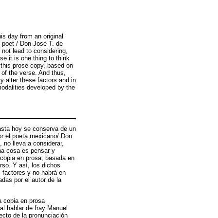
is day from an original
n poet / Don José T. de
 not lead to considering,
e it is one thing to think
, this prose copy, based on
 of the verse. And thus,
y alter these factors and in
 modalities developed by the
hasta hoy se conserva de un
or el poeta mexicano/ Don
 no lleva a considerar,
una cosa es pensar y
a copia en prosa, basada en
rso. Y así, los dichos
s factores y no habrá en
adas por el autor de la
a copia en prosa
al hablar de fray Manuel
fecto de la pronunciación