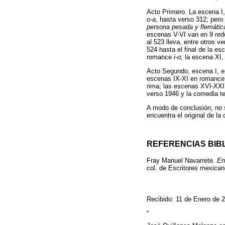
Acto Primero. La escena 
o-a
, hasta verso 312; pero
persona pesada y flemática
escenas V-VI van en 9 redon
al 523 lleva, entre otros 
524 hasta el final de la e
romance
i-o;
la escena XI
Acto Segundo, escena I, 
escenas IX-XI en romanc
rima; las escenas XVI-XX
verso 1946 y la comedia te
A modo de conclusión, no s
encuentra el original de la
REFERENCIAS BIB
Fray Manuel Navarrete.
En
col. de Escritores mexicano
Recibido: 11 de Enero de 2
*