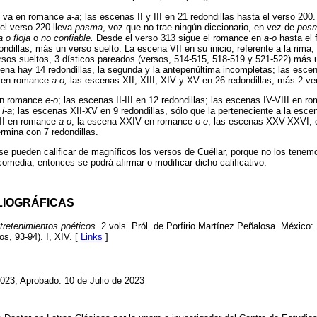
I, va en romance
a-a
; las escenas II y III en 21 redondillas hasta el verso 2
 el verso 220 lleva
pasma
, voz que no trae ningún diccionario, en vez de
pos
 o floja
o
no confiable.
Desde el verso 313 sigue el romance en
a-o
hasta el 
dillas, más un verso suelto. La escena VII en su inicio, referente a la rima, 
versos sueltos, 3 dísticos pareados (versos, 514-515, 518-519 y 521-522) más 
scena hay 14 redondillas, la segunda y la antepenúltima incompletas; las esce
, en romance
a-o;
las escenas XII, XIII, XIV y XV en 26 redondillas, más 2 ve
en romance
e-o
; las escenas II-III en 12 redondillas; las escenas IV-VIII en 
e
i-a
; las escenas XII-XV en 9 redondillas, sólo que la perteneciente a la esc
III en romance
a-o
; la escena XXIV en romance
o-e
; las escenas XXV-XXVI,
rmina con 7 redondillas.
e pueden calificar de magníficos los versos de Cuéllar, porque no los tenemo
 comedia, entonces se podrá afirmar o modificar dicho calificativo.
LIOGRÁFICAS
tretenimientos poéticos
. 2 vols. Pról. de Porfirio Martínez Peñalosa. México: 
s, 93-94). I, XIV. [
Links
]
023; Aprobado: 10 de Julio de 2023