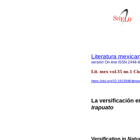
Literatura mexica
versión On-line
ISSN
2448-
Lit. mex vol.35 no.1 C
https://doi.org/10.19130/iifl.li
La versificación 
Irapuato
Versification in
Natur