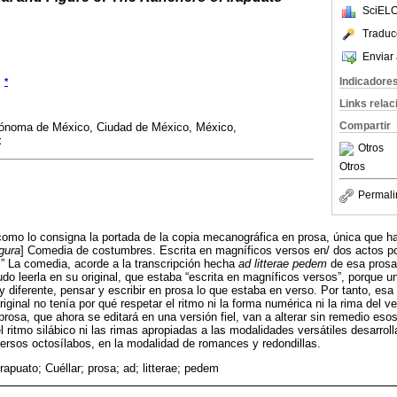
SciELO
Traduc
Enviar 
Indicadore
*
Links rela
Compartir
tónoma de México, Ciudad de México, México,
x
Otros
Otros
Permali
[como lo consigna la portada de la copia mecanográfica en prosa, única que 
igura
] Comedia de costumbres. Escrita en magníficos versos en/ dos actos p
-.” La comedia, acorde a la transcripción hecha
ad litterae pedem
de esa prosa,
do leerla en su original, que estaba “escrita en magníficos versos”, porque 
uy diferente, pensar y escribir en prosa lo que estaba en verso. Por tanto, es
iginal no tenía por qué respetar el ritmo ni la forma numérica ni la rima del ve
rosa, que ahora se editará en una versión fiel, van a alterar sin remedio eso
el ritmo silábico ni las rimas apropiadas a las modalidades versátiles desarroll
ersos octosílabos, en la modalidad de romances y redondillas.
rapuato; Cuéllar; prosa; ad; litterae; pedem