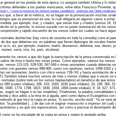
e general en los poetas de esta época. Lo asegura también Urbina y lo reitera
itores defienden a los poetas mexicanos, entre ellos Francisco Pimentel, qu
néresis […] como lo practican los mejores poetas castellanos”, sinéresis que “debe condenar
oco que, a favor de la métrica, no se hagan en la pronunciación muchas sina
tongos que se pronuncian en una, lo cual obligaría en algunos casos a echar 
a medida, por ejemplo,
true
, y
criados
, que serían
trüe
y
crïados
(versos 24, 15
dición no lo permite, lo mismo sucede con no poner numeración de los versos
la comprensión y rápido encuentro de los versos sobre los cuales se hace algu
 normales deshechas (hay cerca de sesenta en toda la comedia) corre al pare
 de dos que deberían ser, en palabras que llevan diptongos de vocales fuertes:
s ía ío, eú, por ejemplo,
maestro, teatro, deseamos, deletrear, sea, deseo, 
, reúnen, sería, mía, tío, país,
etcétera).
amente los versos a que dio lugar la transcripción de la prosa conservada en
saltos de rima o hasta tres rimas juntas. Como ejemplos, véanse los versos 1
tas: versos 123-125, 528-530, 567-569 o rimas asonantes cuando deberían s
ustes
con
guantes
versos 898-900;
sumo
con
oportuno,
versos 1499-1502 y a 
ían ser asonantes:
borrico
con
chico
versos 739-741 y hasta asimilación de s
71.También notará muchos versos de más o menos sílabas que a veces se e
s normales (sobre todo en los versos heptasílabos) en beneficio de que ésto
os 590 (cuatro sílabas); 206, 433, 1583, 1630 (seis sílabas); 24, 108, 366, 5
6, 1690, 1774, 1798, 1823, 1830, 1834, 1894 (siete sílabas); 9, 18, 627, 671
bas, según se hagan o no las sinalefas). Finalmente, la palabra
comodidades
e
borda y dice adiós a la rima en
á
aguda, pero como dijera el Evangelista con r
iéndoselo al que hizo la copia en prosa, “lo escrito, escrito está”. Ya se verá a
tor, “la posibilidad […] de dar con el original -manuscrito o impreso- [el cual]
 acertamos y en qué nos equivocamos, así como a precisar el desempeño del
al como se ha rescatado de la copia en prosa y según lo anotado arriba.