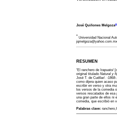
a
José Quiñones Melgoza
a
Universidad Nacional Au
jqmelgoza@yahoo.com.m
RESUMEN
“El ranchero de Irapuato/ 
original titulado
Natural y f
José T. de Cuéllar/. -1868
como dijera quien acaso pu
escribir en verso y otra m
los versos de la comedia or
versos rescatados de esa p
una gran parte de ellos ni 
comedia, que escribió en v
Palabras clave:
ranchero,I