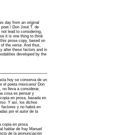
is day from an original
n poet / Don José T. de
 not lead to considering,
e it is one thing to think
, this prose copy, based on
 of the verse. And thus,
y alter these factors and in
 modalities developed by the
hasta hoy se conserva de un
or el poeta mexicano/ Don
 no lleva a considerar,
una cosa es pensar y
a copia en prosa, basada en
rso. Y así, los dichos
s factores y no habrá en
adas por el autor de la
a copia en prosa
al hablar de fray Manuel
fecto de la pronunciación