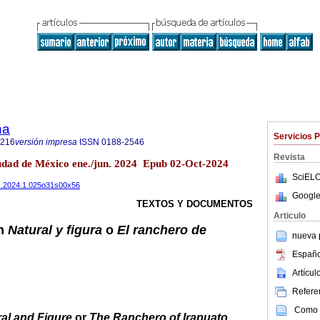
na
Servicios 
8216
versión impresa
ISSN
0188-2546
Revista
iudad de México ene./jun. 2024 Epub 02-Oct-2024
SciELO
tmex.2024.1.025o31s00x56
Google
TEXTOS Y DOCUMENTOS
Articulo
en
Natural y figura
o
El ranchero de
nueva p
Españo
Artícu
Referen
Como c
al and Figure
or
The Ranchero of Irapuato