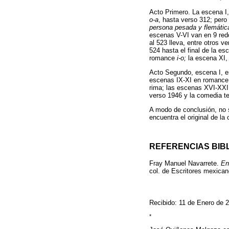
Acto Primero. La escena 
o-a
, hasta verso 312; pero
persona pesada y flemática
escenas V-VI van en 9 redon
al 523 lleva, entre otros 
524 hasta el final de la e
romance
i-o;
la escena XI
Acto Segundo, escena I, 
escenas IX-XI en romanc
rima; las escenas XVI-XX
verso 1946 y la comedia te
A modo de conclusión, no s
encuentra el original de la
REFERENCIAS BIB
Fray Manuel Navarrete.
En
col. de Escritores mexicano
Recibido: 11 de Enero de 2
*