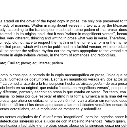
as stated on the cover of the typed copy in prose, the only one preserved to th
 Comedy of manners. Written in magnificent verses in / two acts by the Mexica
edy, according to the transcription made ad litterae pedem of that prose, does
read it in its original said, that it was "written in magnificent verses", becaus
her. very different, thinking and writing in prose what was in verse. Therefore
comedy, did not have to respect the rhythm or the numerical form or the rhyme
m that prose, which will now be published in a faithful version, will irremediabl
will be neither the syllabic rhythm nor the rhymes appropriate to the versatile
rote in eight-syllable verses, in the form of romances and redondillas.
ato; Cuéllar; prose; ad; litterae; pedem
[como lo consigna la portada de la copia mecanográfica en prosa, única que 
igura
] Comedia de costumbres. Escrita en magníficos versos en/ dos actos p
-.” La comedia, acorde a la transcripción hecha
ad litterae pedem
de esa prosa,
do leerla en su original, que estaba “escrita en magníficos versos”, porque 
uy diferente, pensar y escribir en prosa lo que estaba en verso. Por tanto, es
iginal no tenía por qué respetar el ritmo ni la forma numérica ni la rima del ve
rosa, que ahora se editará en una versión fiel, van a alterar sin remedio eso
el ritmo silábico ni las rimas apropiadas a las modalidades versátiles desarroll
ersos octosílabos, en la modalidad de romances y redondillas.
os versos originales de Cuéllar fueran “magníficos”, pero los logrados sobre l
efectuosa sinéresis (que a juicio de don Marcelino Menéndez Pelayo quien, 
versificador intachable y entre otras cosas abusa de la sinéresis quizá por de