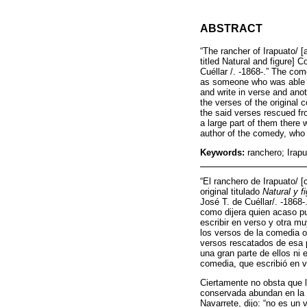
ABSTRACT
“The rancher of Irapuato/ [
titled Natural and figure]
Cuéllar /. -1868-.” The com
as someone who was able to 
and write in verse and anot
the verses of the original 
the said verses rescued fro
a large part of them there 
author of the comedy, who w
Keywords:
ranchero; Irapu
“El ranchero de Irapuato/ 
original titulado
Natural y f
José T. de Cuéllar/. -1868
como dijera quien acaso pu
escribir en verso y otra m
los versos de la comedia or
versos rescatados de esa p
una gran parte de ellos ni 
comedia, que escribió en v
Ciertamente no obsta que l
conservada abundan en la d
Navarrete, dijo: “no es un 