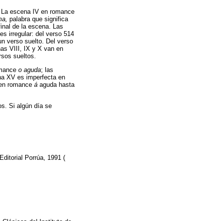
00. La escena IV en romance
ma,
palabra que significa
final de la escena. Las
es irregular: del verso 514
un verso suelto. Del verso
nas VIII, IX y X van en
rsos sueltos.
romance
o aguda
; las
ena XV es imperfecta en
 en romance
á
aguda hasta
s. Si algún día se
Editorial Porrúa, 1991 (