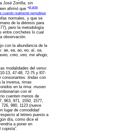
 José Zorrilla; sin
el arte
ien afirmó que “
se cuando realmente perjudique
lefas normales, y que se
mano de la diéresis para
77), pero la metodología
 entre corchetes lo cual
na observación.
jo con la abundancia de la
 ae, ea, ao, eo, aí, oa,
paseo, creo, veo, me ahogo,
 las modalidades del verso
0-13, 47-48, 72-75 y l07-
er consonantes:
lindas
con
la inversa, rimas
onidos en la rima:
museo
mbonarían con el
s no cuenten menos de
17, 963, 971, 1550, 1577,
, 726, 980, 1123 (nueve
n lugar de
comodidad
especto al letrero puesto a
lgún día, como dice el
 vendría a poner en
 copista”.