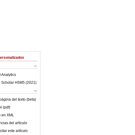
Personalizados
 Analytics
 Scholar H5M5 (
2021
)
ágina del texto (beta)
l (pdf)
lo en XML
cias del artículo
itar este artículo