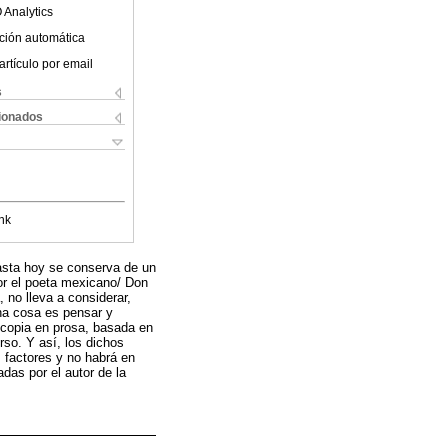
 Analytics
ción automática
artículo por email
s
cionados
nk
hasta hoy se conserva de un
or el poeta mexicano/ Don
 no lleva a considerar,
una cosa es pensar y
a copia en prosa, basada en
rso. Y así, los dichos
s factores y no habrá en
adas por el autor de la