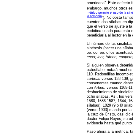
americana”. Este defecto fu
embargo, muchos otros escr
métrico permite el uso de la si
la armonía
”). No obsta tamp
cuenten dos sílabas en dip
que el verso se ajuste a l
ecdótica usada para esta e
beneficiaría al lector en 
El número de las sinalefas
sinéresis (hacer una sílaba
oe, oo, ee, o los acentuado
creer, leer, tuteen, coopero
Si alguien observa detenid
octosílabo, notará muchos 
110. Redondillas incomple
cortinas
versos 138-139;
g
consonantes cuando deber
con
Arbeu,
versos 1169-11
deshacimiento de sinalefa
ocho sílabas. Así, los vers
1580, 1586-1587, 1644, 164
sílabas); 1829 (9 o l0 síla
(verso 1903) manda por la 
la cruz de Cristo, casi dic
doctor Felipe Reyes, su edi
evidencia hasta qué punto
Paso ahora a la métrica, t