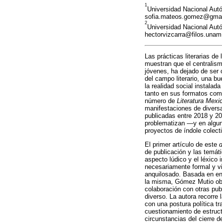
1
Universidad Nacional Autó
sofia.mateos.gomez@gma
2
Universidad Nacional Autó
hectorvizcarra@filos.una
Las prácticas literarias de
muestran que el centralism
jóvenes, ha dejado de ser
del campo literario, una 
la realidad social instalad
tanto en sus formatos com
número de
Literatura Mexi
manifestaciones de diversa
publicadas entre 2018 y 2
problematizan ―y en alguno
proyectos de índole colecti
El primer artículo de este
d
de publicación y las temát
aspecto lúdico y el léxico 
necesariamente formal y vi
anquilosado. Basada en ent
la misma, Gómez Mutio obs
colaboración con otras pub
diverso. La autora recorre
con una postura política tr
cuestionamiento de estruct
circunstancias del cierre 