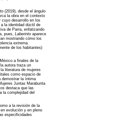
to
(2019), desde el ángulo
rca la obra en el contexto
y cuyo desarrollo en los
a la identidad dúctil de
iva de Parra, enfatizando
sa, pues,
Laberinto
aparece
 van mostrando cómo los
iolencia extrema.
mente de los habitantes)
México a finales de la
la autora traza un
la literatura de mujeres
gitales como espacio de
a demostrar la íntima
Mujeres Juntas Marabunta
Ríos destaca que las
a la complejidad del
omo a la revisión de la
 en evolución y en pleno
as especificidades