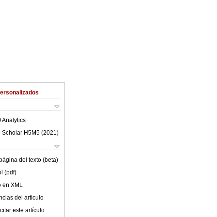
Personalizados
 Analytics
 Scholar H5M5 (
2021
)
ágina del texto (beta)
l (pdf)
lo en XML
cias del artículo
itar este artículo