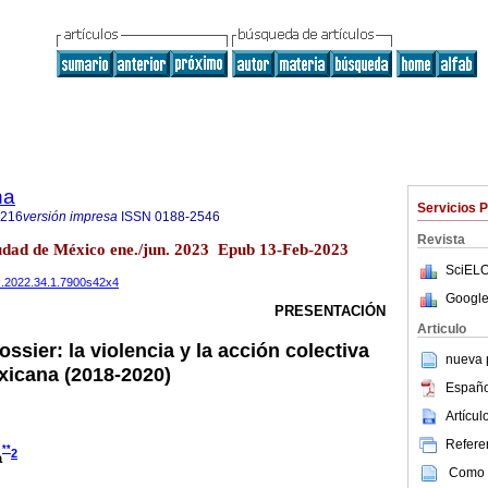
na
Servicios 
8216
versión impresa
ISSN
0188-2546
Revista
iudad de México ene./jun. 2023 Epub 13-Feb-2023
SciELO
tmex.2022.34.1.7900s42x4
Google
PRESENTACIÓN
Articulo
ssier: la violencia y la acción colectiva
nueva p
exicana (2018-2020)
Españo
Artícu
Referen
**
2
a
Como c