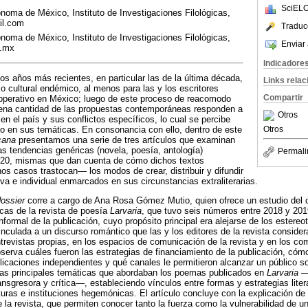
SciELO
noma de México, Instituto de Investigaciones Filológicas,
il.com
Traduc
noma de México, Instituto de Investigaciones Filológicas,
Enviar 
m.mx
Indicadore
 los años más recientes, en particular las de la última década,
Links rela
o cultural endémico, al menos para las y los escritores
Compartir
 operativo en México; luego de este proceso de reacomodo
buena cantidad de las propuestas contemporáneas responden a
Otros
a en el país y sus conflictos específicos, lo cual se percibe
o en sus temáticas. En consonancia con ello, dentro de este
Otros
cana
presentamos una serie de tres artículos que examinan
s tendencias genéricas (novela, poesía, antología)
Permali
020, mismas que dan cuenta de cómo dichos textos
s casos trastocan― los modos de crear, distribuir y difundir
va e individual enmarcados en sus circunstancias extraliterarias.
ossier
corre a cargo de Ana Rosa Gómez Mutio, quien ofrece un estudio del c
icas de la revista de poesía
Larvaria
, que tuvo seis números entre 2018 y 201
informal de la publicación, cuyo propósito principal era alejarse de los estere
nculada a un discurso romántico que las y los editores de la revista consider
revistas propias, en los espacios de comunicación de la revista y en los c
erva cuáles fueron las estrategias de financiamiento de la publicación, cóm
licaciones independientes y qué canales le permitieron alcanzar un público 
 las principales temáticas que abordaban los poemas publicados en
Larvaria
―e
ansgresora y crítica―, estableciendo vínculos entre formas y estrategias liter
uras e instituciones hegemónicas. El artículo concluye con la explicación de
de la revista, que permiten conocer tanto la fuerza como la vulnerabilidad de