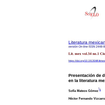
Literatura mexica
versión On-line
ISSN
2448-
Lit. mex vol.34 no.1 C
https://doi.org/10.19130/iifl.li
Presentación de do
en la literatura m
*
1
Sofía Mateos Gómez
Héctor Fernando Vizcarr