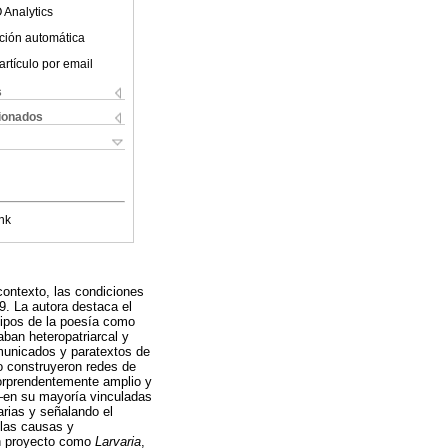
 Analytics
ción automática
artículo por email
s
cionados
nk
ontexto, las condiciones
9. La autora destaca el
otipos de la poesía como
aban heteropatriarcal y
omunicados y paratextos de
o construyeron redes de
sorprendentemente amplio y
n su mayoría vinculadas
arias y señalando el
 las causas y
 un proyecto como
Larvaria
,