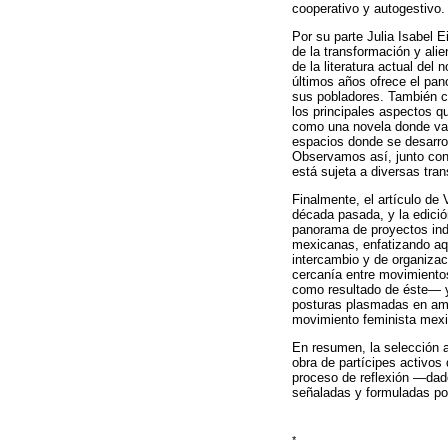
cooperativo y autogestivo.
Por su parte Julia Isabel 
de la transformación y ali
de la literatura actual del
últimos años ofrece el pano
sus pobladores. También co
los principales aspectos q
como una novela donde var
espacios donde se desarrol
Observamos así, junto con 
está sujeta a diversas tra
Finalmente, el artículo de 
década pasada, y la edici
panorama de proyectos indiv
mexicanas, enfatizando aqu
intercambio y de organizac
cercanía entre movimient
como resultado de éste― y 
posturas plasmadas en ambo
movimiento feminista mexica
En resumen, la selección aq
obra de partícipes activos
proceso de reflexión ―dad
señaladas y formuladas por
*