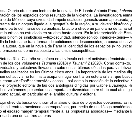
Eissa Osorio ofrece una lectura de la novela de Eduardo Antonio Parra,
Laberin
enación de los espacios como resultado de la violencia. La investigadora enma
 norte de México, cuya diversidad impide cualquier generalización apresurada, 
rama de un corpus ligado a la geografía de la región, a su devenir histórico y 
mo parte del marco de su análisis, la autora ofrece un panorama de la narrat
ue la crítica ha estudiado en su obra hasta ahora. En la interpretación de Eis
ios binomios simbólicos ―luz-oscuridad, silencio-sonido, interior-exterior―
la la historia se transforman de cotidianos en desconocidos, a causa de la v
la autora, que en la novela de Parra la identidad de los espacios (y no única
nsformaciones como respuesta a las crisis sociopolíticas.
Victoria Ríos Castaño se enfoca en el vínculo entre el activismo feminista en 
ón de los dos volúmenes
Tsunami
(2018) y
Tsunami 2
(2020). Como contexto, 
iduales y colectivos llevados a cabo en las últimas décadas para visibilizar 
ellos realizados en los últimos cinco años. La importancia de los medios di
ión del activismo feminista ocupa un lugar central en este análisis, que busc
os como #MeTooEscritoresMexicanos ―así como la creación de la colectiva 
el proyecto editorial de las dos antologías dirigidas por Gabriela Jáuregui. 
s volúmenes presentan una importante diversidad entre sí, lo cual atestigu
no actual, en particular en el ámbito cultural y editorial.
uí ofrecida busca contribuir al análisis crítico de proyectos coetáneos, así c
 de la literatura mexicana contemporánea, por medio de un diálogo académico
o el escaso margen temporal frente a las propuestas abordadas― mediante l
 cada una de las tres autoras.