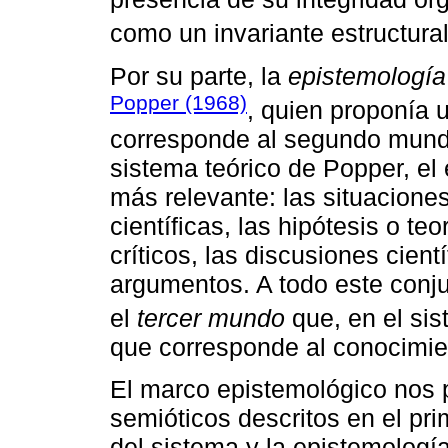
como un invariante estructural
Por su parte, la
epistemología
Popper (1968)
, quien proponía 
corresponde al segundo mundo
sistema teórico de Popper, el 
más relevante: las situacione
científicas, las hipótesis o te
críticos, las discusiones cient
argumentos. A todo este conj
el
tercer mundo
que, en el si
que corresponde al conocimien
El marco epistemológico nos p
semióticos descritos en el pr
del sistema y la epistemologí