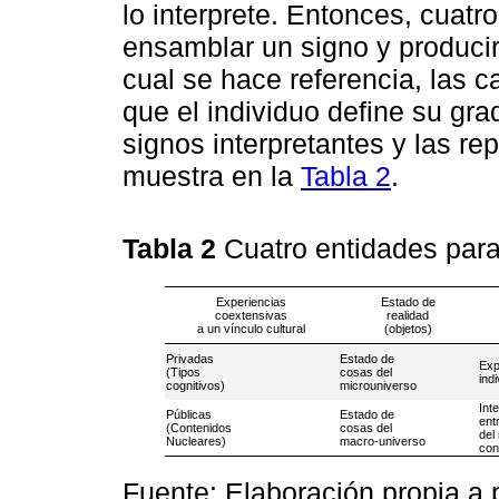
lo interprete. Entonces, cuatr
ensamblar un signo y producir
cual se hace referencia, las c
que el individuo define su gra
signos interpretantes y las re
muestra en la
Tabla 2
.
Tabla 2
Cuatro entidades par
Experiencias
Estado de
coextensivas
realidad
a un vínculo cultural
(objetos)
Privadas
Estado de
Exp
(Tipos
cosas del
ind
cognitivos)
microuniverso
Int
Públicas
Estado de
ent
(Contenidos
cosas del
del
Nucleares)
macro-universo
con
Fuente: Elaboración propia a 