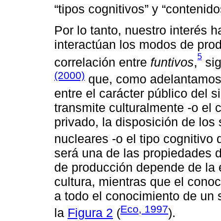
“tipos cognitivos” y “contenido
Por lo tanto, nuestro interés 
interactúan los modos de prod
5
correlación entre
funtivos
,
sig
(2000)
que, como adelantamos al
entre el carácter público del s
transmite culturalmente -o el c
privado, la disposición de los
nucleares -o el tipo cognitivo d
será una de las propiedades d
de producción depende de la e
cultura, mientras que el cono
a todo el conocimiento de un
Eco, 1997
la
Figura 2
(
).