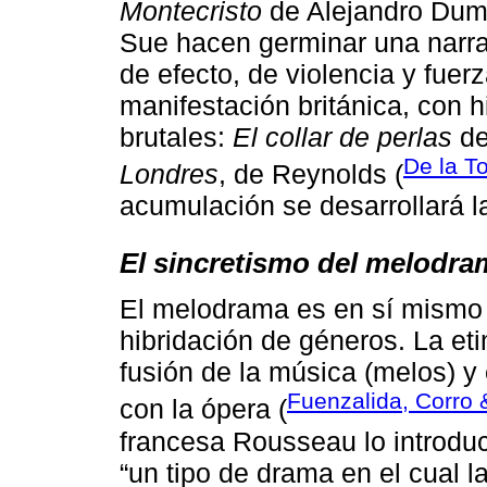
Montecristo
de Alejandro Du
Sue hacen germinar una narrac
de efecto, de violencia y fue
manifestación británica, con h
brutales:
El collar de perlas
de
De la To
Londres
, de Reynolds (
acumulación se desarrollará l
El sincretismo del melodra
El melodrama es en sí mismo 
hibridación de géneros. La eti
fusión de la música (melos) y
Fuenzalida, Corro 
con la ópera (
francesa Rousseau lo introdu
“un tipo de drama en el cual l