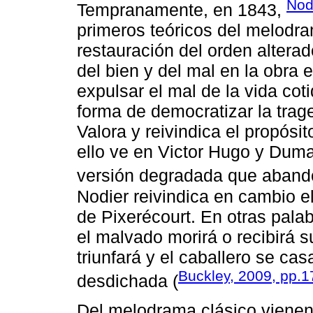
Nod
Tempranamente, en 1843,
primeros teóricos del melodra
restauración del orden alterad
del bien y del mal en la obra 
expulsar el mal de la vida cot
forma de democratizar la trage
Valora y reivindica el propósi
ello ve en Victor Hugo y Dum
versión degradada que abando
Nodier reivindica en cambio 
de Pixerécourt. En otras pala
el malvado morirá o recibirá su 
triunfará y el caballero se cas
Buckley, 2009, pp.
desdichada (
Del melodrama clásico viene