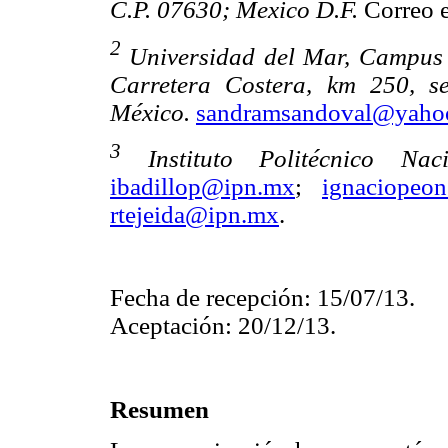
C.P. 07630; Mexico D.F.
Correo e
2
Universidad del Mar, Campus 
Carretera Costera, km 250, s
México.
sandramsandoval@yaho
3
Instituto Politécnico Nac
ibadillop@ipn.mx
;
ignaciopeo
rtejeida@ipn.mx
.
Fecha de recepción: 15/07/13.
Aceptación: 20/12/13.
Resumen