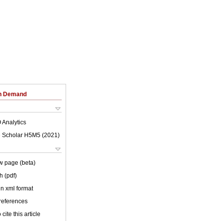
on Demand
 Analytics
 Scholar H5M5 (
2021
)
w page (beta)
h (pdf)
 in xml format
 references
cite this article