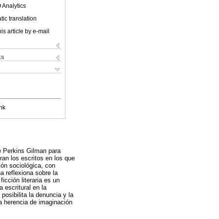
 Analytics
ic translation
is article by e-mail
ks
nk
te Perkins Gilman para
ran los escritos en los que
ión sociológica, con
 reflexiona sobre la
icción literaria es un
 escritural en la
posibilita la denuncia y la
ta herencia de imaginación