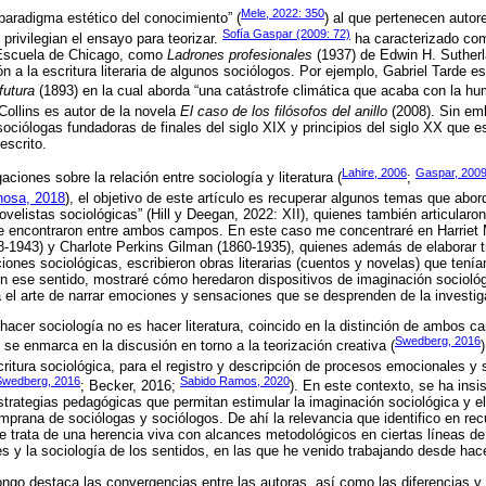
Mele, 2022: 350
“paradigma estético del conocimiento” (
) al que pertenecen aut
Sofía Gaspar (2009: 72)
privilegian el ensayo para teorizar.
ha caracterizado com
 Escuela de Chicago, como
Ladrones profesionales
(1937) de Edwin H. Sutherla
 a la escritura literaria de algunos sociólogos. Por ejemplo, Gabriel Tarde es
futura
(1893) en la cual aborda “una catástrofe climática que acaba con la hu
Collins es autor de la novela
El caso de los filósofos del anillo
(2008). Sin em
ciólogas fundadoras de finales del siglo XIX y principios del siglo XX que esc
escrito.
Lahire, 2006
Gaspar, 200
aciones sobre la relación entre sociología y literatura (
;
nosa, 2018
), el objetivo de este artículo es recuperar algunos temas que abor
novelistas sociológicas” (Hill y Deegan, 2022: XII), quienes también articularon
que encontraron entre ambos campos. En este caso me concentraré en Harriet 
-1943) y Charlote Perkins Gilman (1860-1935), quienes además de elaborar tr
iones sociológicas, escribieron obras literarias (cuentos y novelas) que tení
En ese sentido, mostraré cómo heredaron dispositivos de imaginación sociológi
ara el arte de narrar emociones y sensaciones que se desprenden de la investig
hacer sociología no es hacer literatura, coincido en la distinción de ambos 
Swedberg, 2016
se enmarca en la discusión en torno a la teorización creativa (
scritura sociológica, para el registro y descripción de procesos emocionales y 
Swedberg, 2016
Sabido Ramos, 2020
; Becker, 2016;
). En este contexto, se ha insist
estrategias pedagógicas que permitan estimular la imaginación sociológica y el 
emprana de sociólogas y sociólogos. De ahí la relevancia que identifico en re
 trata de una herencia viva con alcances metodológicos en ciertas líneas de
s y la sociología de los sentidos, en las que he venido trabajando desde hac
ngo destaca las convergencias entre las autoras, así como las diferencias y