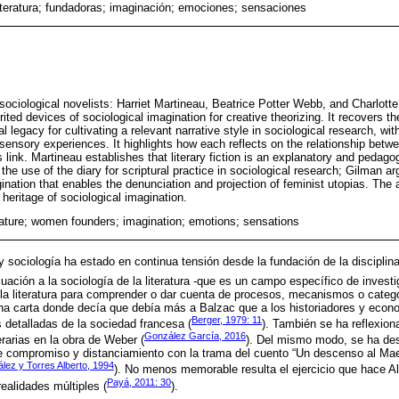
 literatura; fundadoras; imaginación; emociones; sensaciones
 sociological novelists: Harriet Martineau, Beatrice Potter Webb, and Charlott
ted devices of sociological imagination for creative theorizing. It recovers the
l legacy for cultivating a relevant narrative style in sociological research, wit
ensory experiences. It highlights how each reflects on the relationship betwee
s link. Martineau establishes that literary fiction is an explanatory and pedago
he use of the diary for scriptural practice in sociological research; Gilman ar
nation that enables the denunciation and projection of feminist utopias. The a
 heritage of sociological imagination.
erature; women founders; imagination; emotions; sensations
a y sociología ha estado en continua tensión desde la fundación de la disciplina
ación a la sociología de la literatura -que es un campo específico de investi
 la literatura para comprender o dar cuenta de procesos, mecanismos o catego
una carta donde decía que debía más a Balzac que a los historiadores y econ
Berger, 1979: 11
s detalladas de la sociedad francesa (
). También se ha reflexion
González García, 2016
erarias en la obra de Weber (
). Del mismo modo, se ha de
 de compromiso y distanciamiento con la trama del cuento “Un descenso al Ma
ez y Torres Alberto, 1994
). No menos memorable resulta el ejercicio que hace A
Payá, 2011: 30
 realidades múltiples (
).