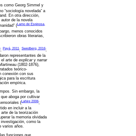
ores como Georg Simmel y
o “sociología novelada” a
nd. En otra dirección,
 autor de la novela
Lamo de Espinosa,
manidad” (
bargo, menos conocidos
ribieron obras literarias,
9
Payá, 2011
Swedberg, 2016
;
;
;
daron representantes de la
 el arte de
explicar
y
narrar
Martineau (1802-1876),
atados teórico-
an conexión con sus
ca para la escritura
ación empírica.
campos. Sin embargo, la
) que aboga por cultivar
Lahire 2006
sensoriales (
;
ido en incluir a la
arte de la teorización
cuperar la memoria olvidada
 investigación, como la
e varios años.
 las funciones que