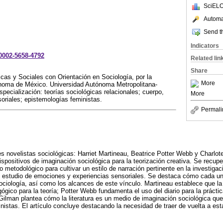
SciELO
Automat
Send th
Indicators
-0002-5658-4792
Related lin
Share
icas y Sociales con Orientación en Sociología, por la
More
noma de México. Universidad Autónoma Metropolitana-
ecialización: teorías sociológicas relacionales; cuerpo,
More
soriales; epistemologías feministas.
Permali
res novelistas sociológicas: Harriet Martineau, Beatrice Potter Webb y Charlo
spositivos de imaginación sociológica para la teorización creativa. Se recupe
o metodológico para cultivar un estilo de narración pertinente en la investigac
el estudio de emociones y experiencias sensoriales. Se destaca cómo cada una
 sociología, así como los alcances de este vínculo. Martineau establece que la f
ógico para la teoría; Potter Webb fundamenta el uso del diario para la práctica
Gilman plantea cómo la literatura es un medio de imaginación sociológica que 
nistas. El artículo concluye destacando la necesidad de traer de vuelta a es