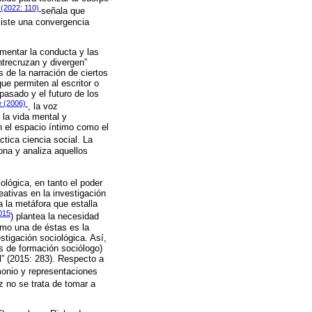
 (2022: 110)
señala que
xiste una convergencia
omentar la conducta y las
trecruzan y divergen”
 de la narración de ciertos
ue permiten al escritor o
pasado y el futuro de los
e (2006)
, la voz
 la vida mental y
n el espacio íntimo como el
ctica ciencia social. La
ona y analiza aquellos
ológica, en tanto el poder
eativas en la investigación
a la metáfora que estalla
015
) plantea la necesidad
ómo una de éstas es la
estigación sociológica. Así,
es de formación sociólogo)
l” (2015: 283). Respecto a
imonio y representaciones
uz no se trata de tomar a