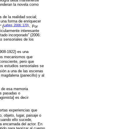
ciología deba mantenerse
 ponderan la novela como
s de la realidad social;
r una forma de enriquecer
Lahire, 2006: 170)
” (
. Por
rticularmente interesante
stado incorporado” (2006:
s sensoriales de los
908-1922) es una
los mecanismos que
 consciente, pero que
os estudios sensoriales se
usión a una de las escenas
 magdalena (panecillo) y al
a de esa memoria
as pasadas o
gonista] es decir
ertas experiencias que
, objeto, lugar, paisaje o
cuando ello sucede,
a encarnada del actor. En
tido para teorizar al cuerpo