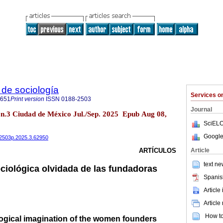
de sociología
Services 
0651
Print version
ISSN
0188-2503
Journal
7 n.3 Ciudad de México Jul./Sep. 2025 Epub Aug 08,
SciELO
Google
882503p.2025.3.62950
Article
ARTÍCULOS
text ne
ciológica olvidada de las fundadoras
Spanis
Article
Article
How to 
logical imagination of the women founders