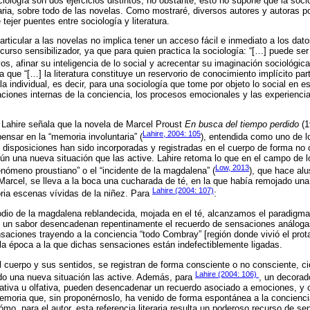
ociología son dos ejercicios distintos, no obstante; esto no supone que la so
teraria, sobre todo de las novelas. Como mostraré, diversos autores y autoras
 tejer puentes entre sociología y literatura.
particular a las novelas no implica tener un acceso fácil e inmediato a los dato
ecurso sensibilizador, ya que para quien practica la sociología: “[…] puede se
s, afinar su inteligencia de lo social y acrecentar su imaginación sociológica
ea que “[…] la literatura constituye un reservorio de conocimiento implícito pa
a individual, es decir, para una sociología que tome por objeto lo social en e
aciones internas de la conciencia, los procesos emocionales y las experiencia
r, Lahire señala que la novela de Marcel Proust
En busca del tiempo perdido
(1
Lahire, 2004: 105
ensar en la “memoria involuntaria” (
), entendida como uno de 
s disposiciones han sido incorporadas y registradas en el cuerpo de forma no
n una nueva situación que las active. Lahire retoma lo que en el campo de l
Low, 2013
ómeno proustiano” o el “incidente de la magdalena” (
), que hace al
 Marcel, se lleva a la boca una cucharada de té, en la que había remojado una
Lahire (2004: 107)
ria escenas vívidas de la niñez. Para
:
odio de la magdalena reblandecida, mojada en el té, alcanzamos el paradigm
or, un sabor desencadenan repentinamente el recuerdo de sensaciones análog
saciones trayendo a la conciencia “todo Combray” [región donde vivió el prota
 la época a la que dichas sensaciones están indefectiblemente ligadas.
l cuerpo y sus sentidos, se registran de forma consciente o no consciente, ci
Lahire (2004: 106)
do una nueva situación las active. Además, para
, un decorado
tativa u olfativa, pueden desencadenar un recuerdo asociado a emociones, y 
emoria que, sin proponérnoslo, ha venido de forma espontánea a la concienci
o, para el autor, esta referencia literaria resulta un poderoso recurso de sen