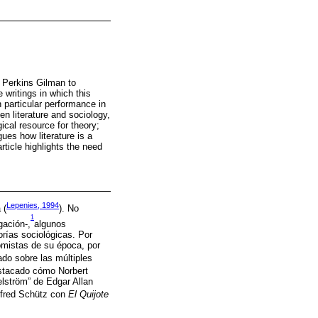
e Perkins Gilman to
 writings in which this
h particular performance in
n literature and sociology,
gical resource for theory;
gues how literature is a
rticle highlights the need
Lepenies, 1994
 (
). No
1
gación-,
algunos
rías sociológicas. Por
omistas de su época, por
ado sobre las múltiples
stacado cómo Norbert
elström” de Edgar Allan
lfred Schütz con
El Quijote