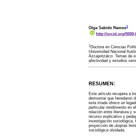
1
Olga Sabido Ramos
http://orcid.org/0000
1
Doctora en Ciencias Polít
Universidad Nacional Autó
Azcapotzalco. Temas de esp
afectividad y estudios sen
RESUMEN:
Este artículo recupera a t
demostrar que heredaron di
esta tríada ofrece un legad
particular rendimiento en 
relación entre literatura y
recurso explicativo y pedag
investigación sociológica; 
proyección de utopías femi
sociológica olvidada.