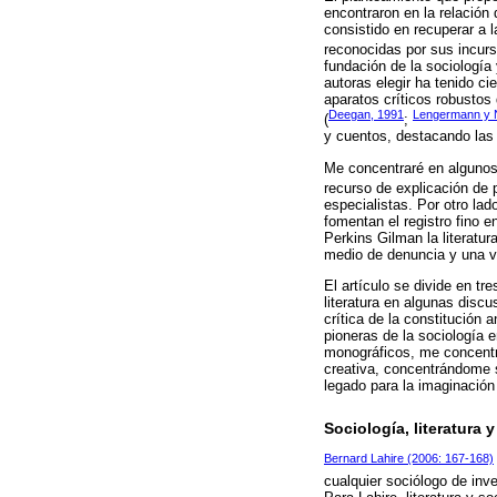
encontraron en la relación 
consistido en recuperar a 
reconocidas por sus incurs
fundación de la sociología
autoras elegir ha tenido ci
aparatos críticos robustos 
Deegan, 1991
Lengermann y 
(
;
y cuentos, destacando las 
Me concentraré en algunos d
recurso de explicación de p
especialistas. Por otro lad
fomentan el registro fino e
Perkins Gilman la literatu
medio de denuncia y una vía
El artículo se divide en tr
literatura en algunas disc
crítica de la constitución 
pioneras de la sociología 
monográficos, me concentra
creativa, concentrándome s
legado para la imaginación
Sociología, literatura y
Bernard Lahire (2006: 167-168)
cualquier sociólogo de inve