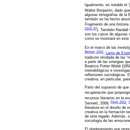
Igualmente, es notable el 
Walter Benjamin, dado que 
algunas etnografías de la
también se ha hecho alusión
Fragmento de una historia 
2019: 87
). También Randall 
son los casos de algunas so
como se mostrará en este 
En el marco de las investig
Becker, 2015
;
Lamo de Espi
tradición olvidada de las “
a partir de las sinergias 
Beatrice Potter Webb (1858
metodológicos e investigac
reflexiones sociológicas. 
creativa, en particular, p
Parto del supuesto de que 
recuperación que propongo 
recursos literarios en la e
Payá, 2011
Sennett, 2009;
;
literatura en el diseño de 
creativa en la formación t
de este legado. Además, se
sociología de las emocione
El planteamiento que propo