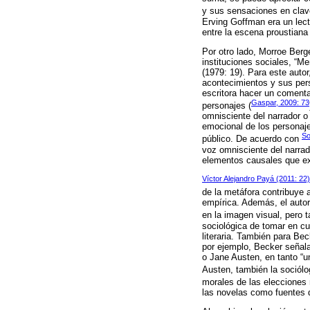
y sus sensaciones en clave
Erving Goffman era un lect
entre la escena proustiana
Por otro lado, Morroe Berg
instituciones sociales, “
(1979: 19). Para este autor
acontecimientos y sus pers
escritora hacer un comentar
Gaspar, 2009: 73
personajes (
omnisciente del narrador o 
emocional de los personaje
So
público. De acuerdo con
voz omnisciente del narrado
elementos causales que exp
Víctor Alejandro Payá (2011: 22
de la metáfora contribuye a
empírica. Además, el autor 
en la imagen visual, pero ta
sociológica de tomar en cu
literaria. También para Bec
por ejemplo, Becker señala 
o Jane Austen, en tanto “u
Austen, también la sociól
morales de las elecciones
las novelas como fuentes d