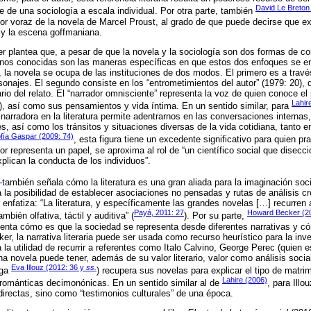
David Le Breton
 de una sociología a escala individual. Por otra parte, también
or voraz de la novela de Marcel Proust, al grado de que puede decirse que e
 y la escena goffmaniana.
er plantea que, a pesar de que la novela y la sociología son dos formas de c
Menos conocidas son las maneras específicas en que estos dos enfoques se en
, la novela se ocupa de las instituciones de dos modos. El primero es a través
onajes. El segundo consiste en los “entrometimientos del autor” (1979: 20), q
io del relato. El “narrador omnisciente” representa la voz de quien conoce el 
Lahir
), así como sus pensamientos y vida íntima. En un sentido similar, para
narradora en la literatura permite adentrarnos en las conversaciones internas,
s, así como los tránsitos y situaciones diversas de la vida cotidiana, tanto e
fía Gaspar (2009: 74)
, esta figura tiene un excedente significativo para quien pra
r representa un papel, se aproxima al rol de “un científico social que disecci
lican la conducta de los individuos”.
)
también señala cómo la literatura es una gran aliada para la imaginación soci
 la posibilidad de establecer asociaciones no pensadas y rutas de análisis cr
enfatiza: “La literatura, y específicamente las grandes novelas […] recurren 
Payá, 2011: 27
Howard Becker (2
mbién olfativa, táctil y auditiva” (
). Por su parte,
enta cómo es que la sociedad se representa desde diferentes narrativas y c
ker, la narrativa literaria puede ser usada como recurso heurístico para la inv
la utilidad de recurrir a referentes como Italo Calvino, George Perec (quien 
na novela puede tener, además de su valor literario, valor como análisis socia
Eva Illouz (2012: 36 y
ss.
oga
) recupera sus novelas para explicar el tipo de matr
Lahire (2006)
 románticas decimonónicas. En un sentido similar al de
, para Illo
irectas, sino como “testimonios culturales” de una época.