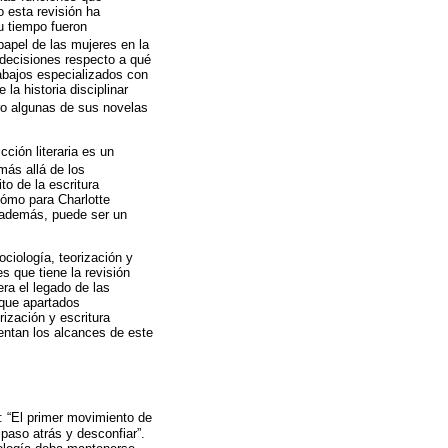
o esta revisión ha
u tiempo fueron
 papel de las mujeres en la
 decisiones respecto a qué
rabajos especializados con
la historia disciplinar
ero algunas de sus novelas
ción literaria es un
más allá de los
to de la escritura
 cómo para Charlotte
, además, puede ser un
ociología, teorización y
 que tiene la revisión
era el legado de las
 que apartados
ización y escritura
entan los alcances de este
: “El primer movimiento de
 paso atrás y desconfiar”.