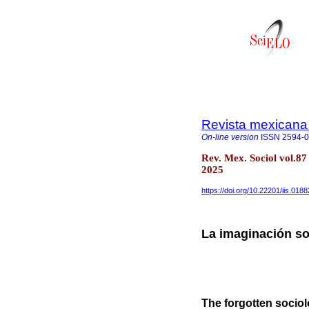
Revista mexicana 
On-line version
ISSN
2594-
Rev. Mex. Sociol vol.8
2025
https://doi.org/10.22201/iis.01
La imaginación so
The forgotten socio