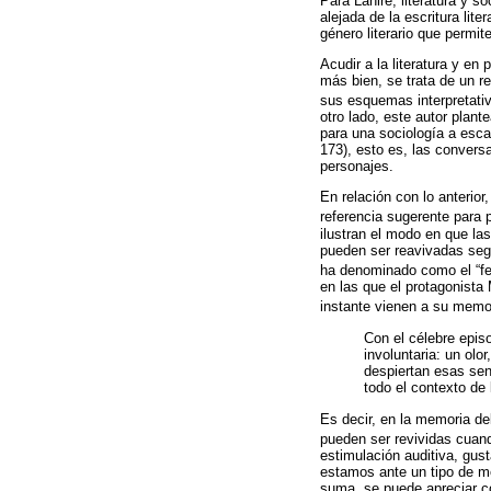
Para Lahire, literatura y s
alejada de la escritura li
género literario que permite
Acudir a la literatura y en 
más bien, se trata de un r
sus esquemas interpretativo
otro lado, este autor plant
para una sociología a escal
173), esto es, las convers
personajes.
En relación con lo anterio
referencia sugerente para p
ilustran el modo en que la
pueden ser reavivadas segú
ha denominado como el “fen
en las que el protagonista
instante vienen a su memo
Con el célebre epis
involuntaria: un ol
despiertan esas sen
todo el contexto de
Es decir, en la memoria de
pueden ser revividas cuan
estimulación auditiva, gus
estamos ante un tipo de m
suma, se puede apreciar cóm