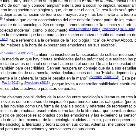
e literatura y teorización se expresa en el libro
El arte de la teoría social
(2016
cho de dominar y conocer ampliamente la teoría social no implica necesaria
con imaginación sociológica y que, de no ser el caso, “el resultado será gris 
 a dejar atrás la noción de teoría con mayúscula y más bien invita a la teoriza
184)
plantea que cierto conocimiento del arte debería formar parte de las estrat
udiante de la sociología. Sin embargo, lamentablemente “la ciencia y el arte
Wolf Lepenies (1994)
Swedberg (2016: 186)
 sociedad moderna”, como lo documentó
.
tea la relevancia que tiene para la teorización creativa el estilo de escritura 
 187)
hace referencia a la defensa de la “sociología lírica” de Andrew Abbott, p
cho mejores a la hora de expresar sus emociones en sus escritos”.
rd Sennett (2009: 223)
también ha insistido en la necesidad de cultivar recursos li
n la medida en que hay ciertas actividades (leáse prácticas) que realizan la
diante actos del habla si no se hacen con el cuerpo. De ahí la necesidad de
o también para describirlas. Sennett recupera un consejo que da a sus estudia
 el desarrollo de una novela, evitar declaraciones del tipo ‘Estaba deprimida’ 
Sennett, 2009: 223
ente a la cafetera, la taza le pesaba en la mano’” (
). Esta pe
Payá (2011)
Swedberg (2016)
,
y
, porque invita a desarrollar habilidades escritur
s, estados afectivos o prácticas corporales.
iar diversas posibilidades de la relación entre sociología y literatura en tres 
las novelas como recursos de inspiración para teorizar ciertas categorías (por ej
 a las novelas como una forma de análisis social y referente de representacio
ercicios de prácticas escriturales como las de la literatura, que permitan desar
registro de procesos relacionados con las emociones y las experiencias sensor
gado de las tres pioneras de la sociología aludidas al inicio, para enriquecer es
tre sociología, literatura y teorización en sus obras. Además, me concentraré 
dad para narrar emociones y sensaciones en sus obras.