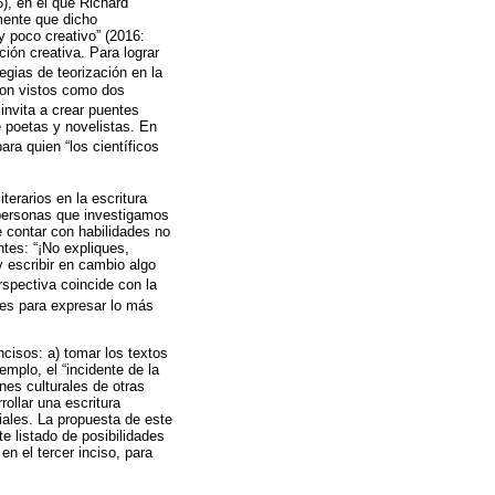
), en el que Richard
mente que dicho
y poco creativo” (2016:
ción creativa. Para lograr
egias de teorización en la
 son vistos como dos
invita a crear puentes
de poetas y novelistas. En
ara quien “los científicos
terarios en la escritura
s personas que investigamos
 contar con habilidades no
ntes: “¡No expliques,
y escribir en cambio algo
rspectiva coincide con la
ales para expresar lo más
incisos: a) tomar los textos
emplo, el “incidente de la
nes culturales de otras
rollar una escritura
iales. La propuesta de este
te listado de posibilidades
en el tercer inciso, para