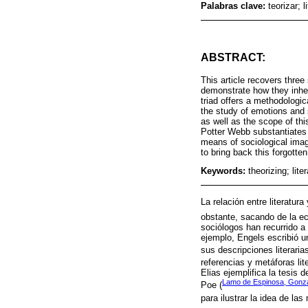
Palabras clave:
teorizar;
ABSTRACT:
This article recovers three
demonstrate how they inheri
triad offers a methodologica
the study of emotions and s
as well as the scope of thi
Potter Webb substantiates t
means of sociological imagi
to bring back this forgotten
Keywords:
theorizing; lit
La relación entre literatur
obstante, sacando de la ecu
sociólogos han recurrido a
ejemplo, Engels escribió 
sus descripciones literaria
referencias y metáforas lit
Elias ejemplifica la tesis
Lamo de Espinosa, Gonzál
Poe (
para ilustrar la idea de las