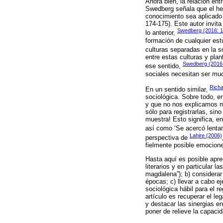
Ahora bien, la relación entr
Swedberg señala que el he
conocimiento sea aplicado 
174-175). Este autor invita
Swedberg (2016: 
lo anterior,
formación de cualquier est
culturas separadas en la
entre estas culturas y plan
Swedberg (2016:
ese sentido,
sociales necesitan ser mu
Richa
En un sentido similar,
sociológica. Sobre todo, e
y que no nos explicamos me
sólo para registrarlas, sin
muestra! Esto significa, en
así como ‘Se acercó lentam
Lahire (2006)
perspectiva de
fielmente posible emocione
Hasta aquí es posible aprec
literarios y en particular 
magdalena”); b) considerar
épocas; c) llevar a cabo ej
sociológica hábil para el 
artículo es recuperar el le
y destacar las sinergias en
poner de relieve la capaci