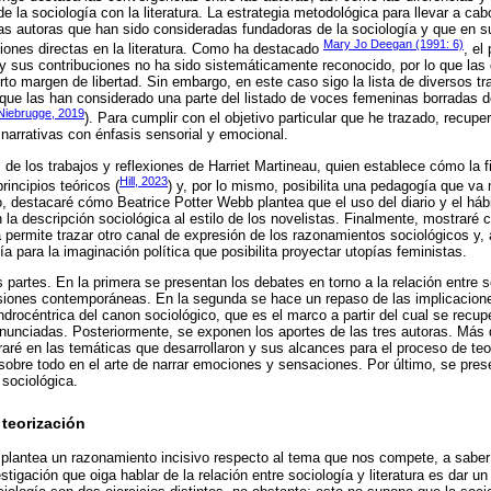
de la sociología con la literatura. La estrategia metodológica para llevar a cab
las autoras que han sido consideradas fundadoras de la sociología y que en s
Mary Jo Deegan (1991: 6)
iones directas en la literatura. Como ha destacado
, el
 y sus contribuciones no ha sido sistemáticamente reconocido, por lo que las
erto margen de libertad. Sin embargo, en este caso sigo la lista de diversos t
que las han considerado una parte del listado de voces femeninas borradas de 
Niebrugge, 2019
). Para cumplir con el objetivo particular que he trazado, recup
narrativas con énfasis sensorial y emocional.
e los trabajos y reflexiones de Harriet Martineau, quien establece cómo la fic
Hill, 2023
rincipios teóricos (
) y, por lo mismo, posibilita una pedagogía que va 
o, destacaré cómo Beatrice Potter Webb plantea que el uso del diario y el hábi
n la descripción sociológica al estilo de los novelistas. Finalmente, mostraré
ra permite trazar otro canal de expresión de los razonamientos sociológicos y
 para la imaginación política que posibilita proyectar utopías feministas.
es partes. En la primera se presentan los debates en torno a la relación entre s
usiones contemporáneas. En la segunda se hace un repaso de las implicaciones
androcéntrica del canon sociológico, que es el marco a partir del cual se recup
enunciadas. Posteriormente, se exponen los aportes de las tres autoras. Más
ré en las temáticas que desarrollaron y sus alcances para el proceso de teor
obre todo en el arte de narrar emociones y sensaciones. Por último, se pres
 sociológica.
 teorización
plantea un razonamiento incisivo respecto al tema que nos compete, a saber
stigación que oiga hablar de la relación entre sociología y literatura es dar un