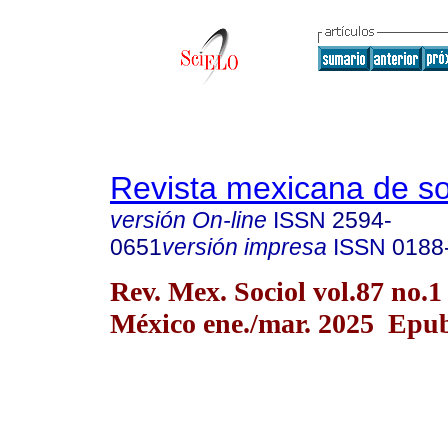
Revista mexicana de so
versión On-line
ISSN
2594-
0651
versión impresa
ISSN
0188
Rev. Mex. Sociol vol.87 no.
México ene./mar. 2025 Epu