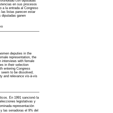
profundidad con diputadas
istencias en sus procesos
o a la entrada al Congreso
 las listas parecen estar
s diputadas ganen
vo
 women deputies in the
emale representation, the
h interviews with female
s in their selection
th entering Congress
s seem to be dissolved,
ty and relevance vis-à-vis
ticos. En 1991 sancionó la
lecciones legislativas y
nominada representación
 y las senadoras el 9% del