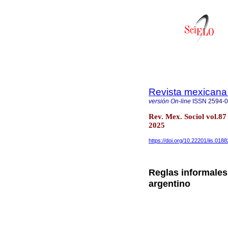
Revista mexicana 
versión On-line
ISSN
2594-
Rev. Mex. Sociol vol.8
2025
https://doi.org/10.22201/iis.01
Reglas informales
argentino