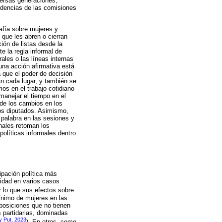
versas generaciones,
idencias de las comisiones
rafía sobre mujeres y
 que les abren o cierran
ión de listas desde la
e la regla informal de
ales o las líneas internas
una acción afirmativa está
 que el poder de decisión
an cada lugar, y también se
os en el trabajo cotidiano
manejar el tiempo en el
r de los cambios en los
los diputados. Asimismo,
 palabra en las sesiones y
inales retoman los
políticas informales dentro
ipación política más
ridad en varios casos
r lo que sus efectos sobre
ínimo de mujeres en las
 posiciones que no tienen
s partidarias, dominadas
 Put, 2023
). En otros, como