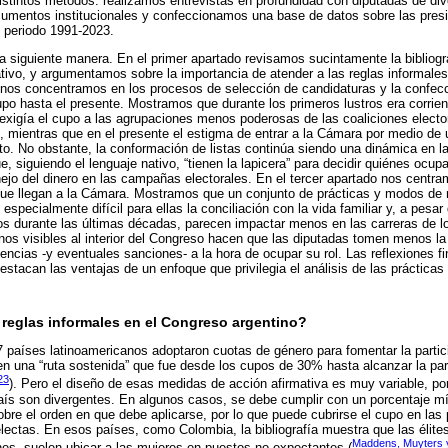
 distintos métodos: realizamos entrevistas en profundidad con diputadas de di
umentos institucionales y confeccionamos una base de datos sobre las pres
l periodo 1991-2023.
 la siguiente manera. En el primer apartado revisamos sucintamente la bibliog
lativo, y argumentamos sobre la importancia de atender a las reglas informales
nos concentramos en los procesos de selección de candidaturas y la confecc
po hasta el presente. Mostramos que durante los primeros lustros era corrient
 exigía el cupo a las agrupaciones menos poderosas de las coaliciones elector
os, mientras que en el presente el estigma de entrar a la Cámara por medio de 
o. No obstante, la conformación de listas continúa siendo una dinámica en la
, siguiendo el lenguaje nativo, “tienen la lapicera” para decidir quiénes ocup
ejo del dinero en las campañas electorales. En el tercer apartado nos centram
que llegan a la Cámara. Mostramos que un conjunto de prácticas y modos de 
especialmente difícil para ellas la conciliación con la vida familiar y, a pesa
os durante las últimas décadas, parecen impactar menos en las carreras de 
nos visibles al interior del Congreso hacen que las diputadas tomen menos la
ncias -y eventuales sanciones- a la hora de ocupar su rol. Las reflexiones f
stacan las ventajas de un enfoque que privilegia el análisis de las prácticas 
 reglas informales en el Congreso argentino?
países latinoamericanos adoptaron cuotas de género para fomentar la partic
, en una “ruta sostenida” que fue desde los cupos de 30% hasta alcanzar la pa
23
). Pero el diseño de esas medidas de acción afirmativa es muy variable, po
país son divergentes. En algunos casos, se debe cumplir con un porcentaje m
sobre el orden en que debe aplicarse, por lo que puede cubrirse el cupo en las
electas. En esos países, como Colombia, la bibliografía muestra que las élite
Maddens, Muyters y
es, suelen ubicar a las mujeres en puestos no expectantes (