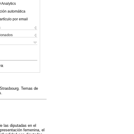
 Analytics
ción automática
artículo por email
s
cionados
nk
e Strasbourg. Temas de
s.
de las diputadas en el
epresentación femenina, el