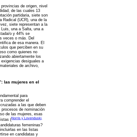
provincias de origen, nivel
idad, de las cuales 13
ación partidaria, siete son
ca Radical (UCR), una de la
vez, siete representan a la
Luis, una a Salta, una a
stada/o y 44% se
s veces o más. Del
entifica de esa manera. El
́culos que perciben en su
greso como quienes no
azando abiertamente los
y exigencias desiguales a
materiales de archivo,
: las mujeres en el
fundamental para
ara comprender el
es cruzadas a las que deben
tos procesos de nominación
aso de las mujeres, esas
Norris y Lovenduski,
istas (
 candidaturas femeninas?
cluirlas en las listas
tirse en candidatas y