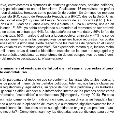
iva, entrevistamos a diputadas de distintas generaciones, partidos políticos, 
a y posicionamiento ante el feminismo. Realizamos 16 entrevistas en profund
 con diputados, tomados como población de control. En términos de represent
sticialista (PJ), cuatro de Propuesta Republicana (PRO), dos de la Unión Cívi
na del Socialismo (PS) y una del Frente Renovador de la Concordia (FRC). A su 
 dos a la Ciudad de Buenos Aires, dos a Santa Fe, una a Córdoba, una a San 
Misiones. El 56% ya había completado su mandato al momento de ser entrevi
 en curso, mientras que 44% fue diputada/o por un mandato y 56% lo fue do
ntrevistada, 56% manifestó adherir a la perspectiva feminista y 44% no se id
posicionamientos ante las perspectivas de género buscó reconstruir los obsta
uienes están
a priori
más alerta respecto de las brechas de género en el Con
as variables en términos generales. Su experiencia mostró que, incluso rech
 militantes, estas diputadas identifican espacios de los que son segregadas 
n su práctica cotidiana. La reconstrucción de sus perspectivas se cruzó con 
y del medio especializado
El Parlamentario
.
erminan en el vestuario de futbol o en el sauna, vos estás afuera”
de candidaturas
ción partidaria y el modo en que se conforman las listas electorales resulta 
s de poder al interior de los partidos políticos. Además, nos brinda claves p
 legisladores y legisladoras, su grado de disciplina partidaria y las lealtad
 general es difícil acceder a la información interna de los partidos sobre es
informales, “escondidas” o semisecretas (Bjarnegard y Kenny, 2016). En el c
on históricamente de forma directa o indirecta para dificultar su llegada a las l
ina a partir de la aplicación de leyes que aumentaron significativamente las
dificaron los discursos sobre su legitimidad de origen y las prácticas para in
os noventa? ¿Cómo identifican hoy las diputadas sus condiciones para conver