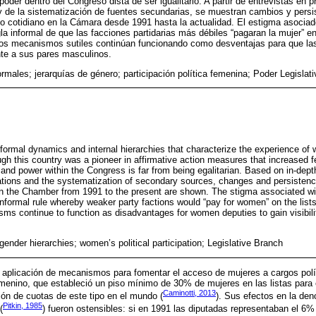
oder dentro del Congreso dista de ser igualitario. A partir de entrevistas en 
y de la sistematización de fuentes secundarias, se muestran cambios y pers
jo cotidiano en la Cámara desde 1991 hasta la actualidad. El estigma asociad
la informal de que las facciones partidarias más débiles “pagaran la mujer” en
tros mecanismos sutiles continúan funcionando como desventajas para que la
ente a sus pares masculinos.
ormales; jerarquías de género; participación política femenina; Poder Legislati
informal dynamics and internal hierarchies that characterize the experience of
gh this country was a pioneer in affirmative action measures that increased f
 and power within the Congress is far from being egalitarian. Based on in-dept
rations and the systematization of secondary sources, changes and persistence
in the Chamber from 1991 to the present are shown. The stigma associated wi
informal rule whereby weaker party factions would “pay for women” on the list
sms continue to function as disadvantages for women deputies to gain visibili
 gender hierarchies; women’s political participation; Legislative Branch
a aplicación de mecanismos para fomentar el acceso de mujeres a cargos polí
enino, que estableció un piso mínimo de 30% de mujeres en las listas para e
Caminotti, 2013
ión de cuotas de este tipo en el mundo (
). Sus efectos en la de
Pitkin, 1985
(
) fueron ostensibles: si en 1991 las diputadas representaban el 6%