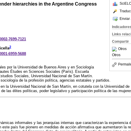
ender hierarchies in the Argentine Congress
SciELO
Traduc
Enviar 
Indicadore
Links rela
-0002-7699-7121
Compartir
2
cella
Otros
-0001-6959-5688
Otros
Permali
les por la Universidad de Buenos Aires y en Sociología
Hautes Études en Sciences Sociales (París). Escuela
s Estudios Sociales, Universidad Nacional de San Martín.
ociología de la profesión política, agencias estatales y partidos.
en la Universidad Nacional de San Martín, en cotutela con la Universidad d
de las élites políticas, poder legislativo y participación política de las mujere
inámicas informales y las jerarquías internas que caracterizan la experiencia 
n este país fue pionero en medidas de acción afirmativa que aumentaron la r