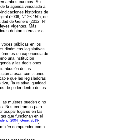
n en ambos cuerpos. Su
 de la agenda vinculada a
ivindicaciones históricas de
gral (2006, N° 26.150), de
ntidad de Género (2012, N°
 leyes vigentes. Más
ores debían intercalar a
 voces públicas en los
las dinámicas legislativas
 cómo es su experiencia de
omo una institución
agenda y las decisiones
stribución de las
ación a esas comisiones
bable que las legisladoras
va, “la relativa igualdad
rgos de poder dentro de los
ue las mujeres pueden o no
ras. Nos centramos para
or ocupar lugares en las
itas que funcionan en el
ederic, 2004
Gené, 2019
;
).
 también comprender cómo