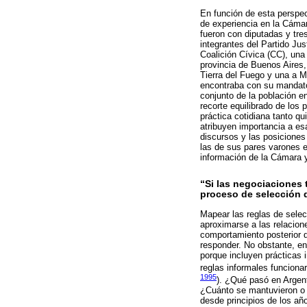
En función de esta perspect
de experiencia en la Cámar
fueron con diputadas y tres
integrantes del Partido Ju
Coalición Cívica (CC), u
provincia de Buenos Aires,
Tierra del Fuego y una a 
encontraba con su mandato
conjunto de la población e
recorte equilibrado de los 
práctica cotidiana tanto q
atribuyen importancia a es
discursos y las posiciones
las de sus pares varones e
información de la Cámara 
“Si las negociaciones t
proceso de selección 
Mapear las reglas de selec
aproximarse a las relacione
comportamiento posterior de
responder. No obstante, en
porque incluyen prácticas 
reglas informales funcionar
1995
). ¿Qué pasó en Argent
¿Cuánto se mantuvieron o mo
desde principios de los añ