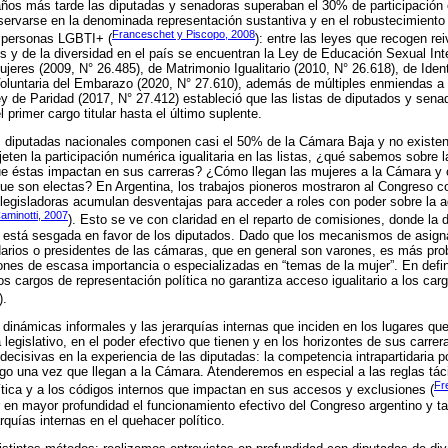
años más tarde las diputadas y senadoras superaban el 30% de participació
ervarse en la denominada representación sustantiva y en el robustecimiento
Franceschet y Piscopo, 2008
 personas LGBTI+ (
): entre las leyes que recogen re
 y de la diversidad en el país se encuentran la Ley de Educación Sexual Inte
Mujeres (2009, N° 26.485), de Matrimonio Igualitario (2010, N° 26.618), de Ide
 Voluntaria del Embarazo (2020, N° 27.610), además de múltiples enmiendas a
ey de Paridad (2017, N° 27.412) estableció que las listas de diputados y senad
primer cargo titular hasta el último suplente.
as diputadas nacionales componen casi el 50% de la Cámara Baja y no existen
jeten la participación numérica igualitaria en las listas, ¿qué sabemos sobre 
ue éstas impactan en sus carreras? ¿Cómo llegan las mujeres a la Cámara y
que son electas? En Argentina, los trabajos pioneros mostraron al Congreso c
s legisladoras acumulan desventajas para acceder a roles con poder sobre la 
aminotti, 2007
). Esto se ve con claridad en el reparto de comisiones, donde la di
 está sesgada en favor de los diputados. Dado que los mecanismos de asign
idarios o presidentes de las cámaras, que en general son varones, es más pro
es de escasa importancia o especializadas en “temas de la mujer”. En definiti
os cargos de representación política no garantiza acceso igualitario a los ca
).
s dinámicas informales y las jerarquías internas que inciden en los lugares q
legislativo, en el poder efectivo que tienen y en los horizontes de sus carre
decisivas en la experiencia de las diputadas: la competencia intrapartidaria p
argo una vez que llegan a la Cámara. Atenderemos en especial a las reglas tác
Fr
ítica y a los códigos internos que impactan en sus accesos y exclusiones (
r en mayor profundidad el funcionamiento efectivo del Congreso argentino y
arquías internas en el quehacer político.