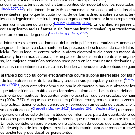
túa con las características del sistema político de modo tal que los resultados
inotti, 2007: 28
): el mínimo de un 30% de candidatas se aplica sobre listas abi
presentantes, por lo que la cuota no incide de forma directa sobre su carácter
es en la legislación electoral tampoco lograron contrarrestar la sub-represent
Goulart y Gouveia, 2024
rasil continúa siendo un mito (
). En cambio, en países 
dor se aplicaron reglas fuertes y sin “trampas institucionales”, que transform
Freidenberg y Gilas, 2022
sos en términos de género (
).
as informales y jerarquías internas del mundo político que matizan el acceso r
Congreso. Esto se ve claramente en los procesos de selección de candidatas 
iciclo. Por un lado, el control sobre la oferta electoral suele estar en manos 
rtidarios y tienen más acceso a los espacios de decisión dentro de sus organi
a, las mujeres continúan teniendo poco peso en las estructuras decisorias y
partidarias eminentemente masculinas tienden a reproducir estereotipos de géne
al trabajo político tal como efectivamente ocurre supone interesarse por las 
Gené,
 de los profesionales de la política y ordenan sus jerarquías y códigos (
vitsky (2004)
, para entender cómo funciona la democracia hay que observar las 
que interactúan las instituciones formales e informales. Los autores definen 
cialmente compartidas, frecuentemente no escritas, que son creadas, comuni
ales (2004: 727). Aunque no se enuncien públicamente y por eso sean a veces 
 la práctica, tienen efectos concretos y reproducen un estado de cosas a lo l
Chappell y Mackay, 2017
Lowndes, 2014
Waylen, 2014
smo institucional (
;
;
) remarcan
e género en el estudio de las instituciones informales para dar cuenta de la c
así como para comprender mejor la brecha que a menudo existe entre los cam
 En este sentido, un país pionero en la aplicación de cuotas que son, además
ión descriptiva de las mujeres, resulta un laboratorio para comprender a travé
os evidentes y sus desafíos persistentes.