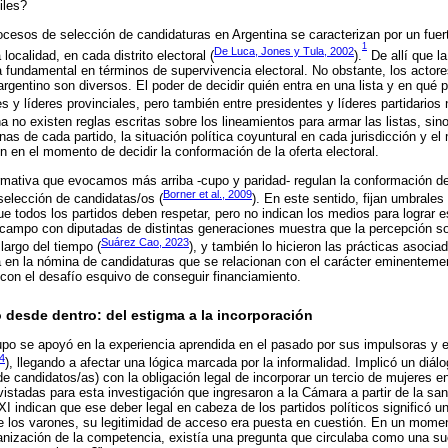
iles?
cesos de selección de candidaturas en Argentina se caracterizan por un fuerte
1
De Luca, Jones y Tula, 2002
localidad, en cada distrito electoral (
).
De allí que la
sea fundamental en términos de supervivencia electoral. No obstante, los actor
argentino son diversos. El poder de decidir quién entra en una lista y en qué 
s y líderes provinciales, pero también entre presidentes y líderes partidarios 
na no existen reglas escritas sobre los lineamientos para armar las listas, si
ernas de cada partido, la situación política coyuntural en cada jurisdicción y e
 en el momento de decidir la conformación de la oferta electoral.
mativa que evocamos más arriba -cupo y paridad- regulan la conformación de 
Borner et al., 2009
selección de candidatas/os (
). En este sentido, fijan umbrale
e todos los partidos deben respetar, pero no indican los medios para lograr 
e campo con diputadas de distintas generaciones muestra que la percepción so
Suárez Cao, 2023
largo del tiempo (
), y también lo hicieron las prácticas asocia
a en la nómina de candidaturas que se relacionan con el carácter eminentem
 con el desafío esquivo de conseguir financiamiento.
 desde dentro: del estigma a la incorporación
po se apoyó en la experiencia aprendida en el pasado por sus impulsoras y e
4
), llegando a afectar una lógica marcada por la informalidad. Implicó un diá
de candidatos/as) con la obligación legal de incorporar un tercio de mujeres e
vistadas para esta investigación que ingresaron a la Cámara a partir de la san
XI indican que ese deber legal en cabeza de los partidos políticos significó 
de los varones, su legitimidad de acceso era puesta en cuestión. En un mome
ganización de la competencia, existía una pregunta que circulaba como una su