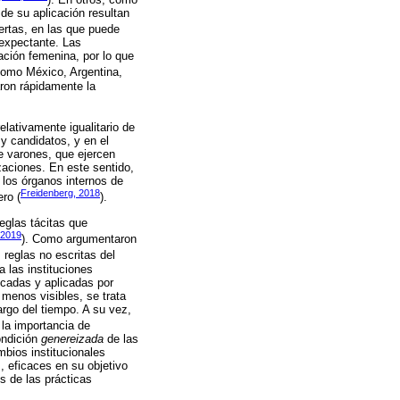
 de su aplicación resultan
ertas, en las que puede
 expectante. Las
ación femenina, por lo que
como México, Argentina,
aron rápidamente la
elativamente igualitario de
y candidatos, y en el
de varones, que ejercen
zaciones. En este sentido,
 los órganos internos de
Freidenberg, 2018
ro (
).
reglas tácitas que
 2019
). Como argumentaron
reglas no escritas del
a las instituciones
cadas y aplicadas por
menos visibles, se trata
argo del tiempo. A su vez,
 la importancia de
ondición
genereizada
de las
bios institucionales
, eficaces en su objetivo
s de las prácticas