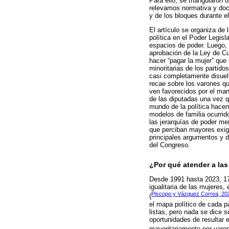
Para ello, se triangularon
relevamos normativa y doc
y de los bloques durante e
El artículo se organiza de
política en el Poder Legis
espacios de poder. Luego, 
aprobación de la Ley de Cu
hacer “pagar la mujer” que
minoritarias de los partid
casi completamente disuelt
recae sobre los varones que
ven favorecidos por el man
de las diputadas una vez 
mundo de la política hacen 
modelos de familia ocurrid
las jerarquías de poder me
que perciban mayores exige
principales argumentos y de
del Congreso.
¿Por qué atender a las
Desde 1991 hasta 2023, 17 
igualitaria de las mujeres
Piscopo y Vázquez Correa, 20
(
el mapa político de cada 
listas, pero nada se dice 
oportunidades de resultar 
mayoritariamente por varon