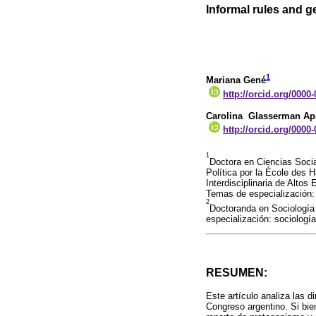
Informal rules and g
1
Mariana Gené
http://orcid.org/0000
Carolina Glasserman Api
http://orcid.org/0000
1
Doctora en Ciencias Socia
Política por la École des 
Interdisciplinaria de Alto
Temas de especialización: s
2
Doctoranda en Sociología 
especialización: sociología 
RESUMEN:
Este artículo analiza las d
Congreso argentino. Si bie