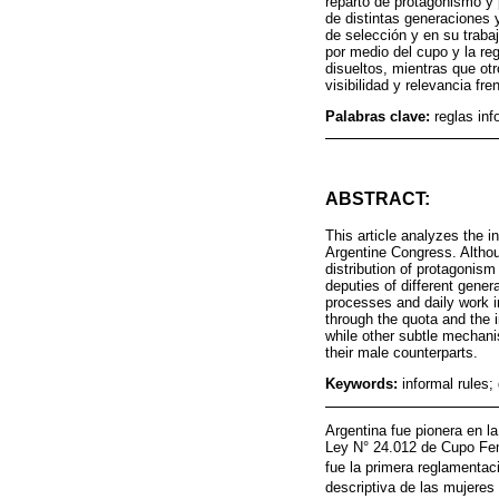
reparto de protagonismo y p
de distintas generaciones 
de selección y en su traba
por medio del cupo y la reg
disueltos, mientras que o
visibilidad y relevancia fr
Palabras clave:
reglas inf
ABSTRACT:
This article analyzes the 
Argentine Congress. Althou
distribution of protagonism
deputies of different gene
processes and daily work 
through the quota and the 
while other subtle mechani
their male counterparts.
Keywords:
informal rules;
Argentina fue pionera en l
Ley N° 24.012 de Cupo Fem
fue la primera reglamentac
descriptiva de las mujeres 