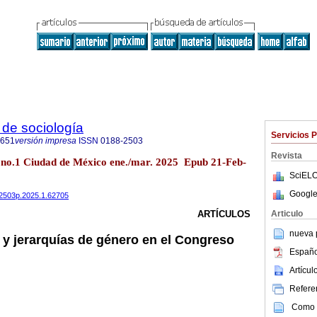
de sociología
Servicios 
0651
versión impresa
ISSN
0188-2503
Revista
7 no.1 Ciudad de México ene./mar. 2025 Epub 21-Feb-
SciELO
Google
882503p.2025.1.62705
Articulo
ARTÍCULOS
nueva p
 y jerarquías de género en el Congreso
Españo
Artícu
Referen
Como c