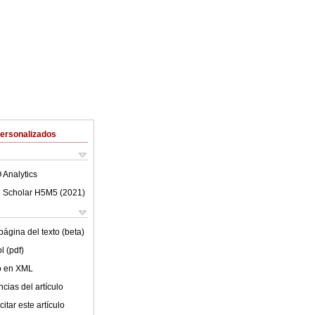
Personalizados
 Analytics
 Scholar H5M5 (
2021
)
ágina del texto (beta)
l (pdf)
lo en XML
cias del artículo
itar este artículo