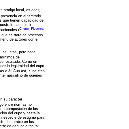
 arraigo local, es decir,
 presencia en el territorio
es que tienen capacidad de
puesto lo hace está
Cherny, Figueroa
nacionales (
no que se trata de procesos
l menú de actores con el
las listas, pero nada
s mínimos de
ese resultado. Como en
bre la legitimidad del cupo
das a él. Aun así, subsisten
ente masculino de quienes
n su carácter
logo entre normas no
n la composición de las
ción del cupo y hasta la
una especie de estigma para
nto de cambio en los
erte de denuncia tácita: