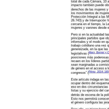
total de cada Cámara, 10 
impacto también puede obs
derechos de las mujeres y
los movimientos de mujeres
Protección Integral a las 
26.743) y de Interrupción
cercana en el tiempo, la L
mujeres y varones desde el 
Pero si en la actualidad l
principales partidos que ob
informales y el modo en q
trabajo cotidiano una vez 
genereizada
, en la que la
Marx, Borner y C
legislativas (
posiciones más poderosas
recaen en los líderes part
sean marginadas a comision
de género en el acceso a l
Pérez, 2014: 165
congresos” (
Este artículo indaga en la
ocupar dentro del esquema 
eso en dos circunstancias 
listas y su ejercicio del c
detrás de escena de la pol
Esto nos permitirá conoce
el género configura las jer