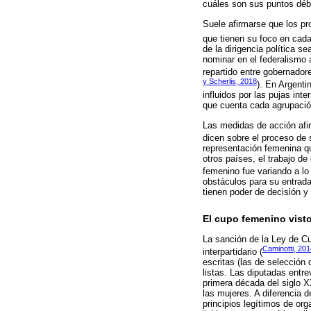
cuáles son sus puntos déb
Suele afirmarse que los pro
que tienen su foco en cada 
de la dirigencia política 
nominar en el federalismo 
repartido entre gobernadore
y Scherlis, 2018
). En Argenti
influidos por las pujas int
que cuenta cada agrupación
Las medidas de acción afir
dicen sobre el proceso de 
representación femenina qu
otros países, el trabajo d
femenino fue variando a lo 
obstáculos para su entrad
tienen poder de decisión y
El cupo femenino visto
La sanción de la Ley de Cu
Caminotti, 201
interpartidario (
escritas (las de selección 
listas. Las diputadas entre
primera década del siglo X
las mujeres. A diferencia 
principios legítimos de or