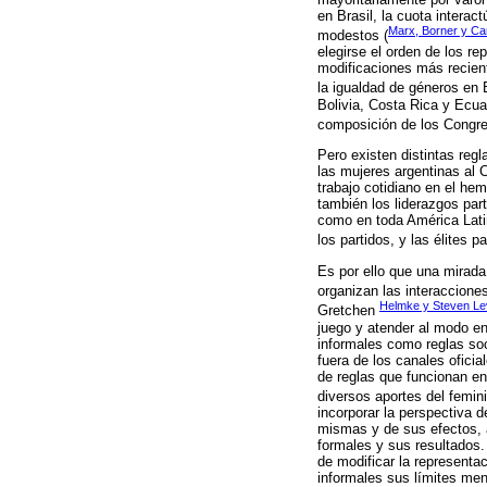
en Brasil, la cuota interac
Marx, Borner y Cam
modestos (
elegirse el orden de los re
modificaciones más recient
la igualdad de géneros en B
Bolivia, Costa Rica y Ecua
composición de los Congre
Pero existen distintas regl
las mujeres argentinas al 
trabajo cotidiano en el hem
también los liderazgos pa
como en toda América Latin
los partidos, y las élites 
Es por ello que una mirada 
organizan las interacciones
Helmke y Steven Le
Gretchen
juego y atender al modo en 
informales como reglas so
fuera de los canales ofici
de reglas que funcionan en
diversos aportes del femini
incorporar la perspectiva d
mismas y de sus efectos, 
formales y sus resultados.
de modificar la representac
informales sus límites men