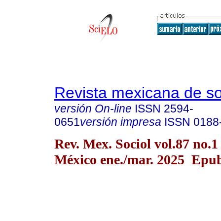
Revista mexicana de so
versión On-line
ISSN
2594-
0651
versión impresa
ISSN
0188
Rev. Mex. Sociol vol.87 no.
México ene./mar. 2025 Epu