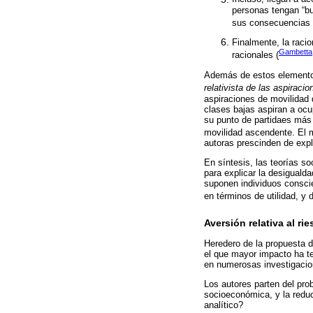
personas tengan “bu
sus consecuencias 
Finalmente, la raci
Gambetta
racionales (
Además de estos elementos 
relativista de las aspiracio
aspiraciones de movilidad 
clases bajas aspiran a ocu
su punto de partidaes más 
movilidad ascendente. El m
autoras prescinden de expl
En síntesis, las teorías s
para explicar la desigual
suponen individuos conscie
en términos de utilidad, y 
Aversión relativa al r
Heredero de la propuesta 
el que mayor impacto ha te
en numerosas investigacio
Los autores parten del prob
socioeconómica, y la redu
analítico?