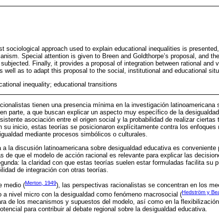
ist sociological approach used to explain educational inequalities is presented,
rianism. Special attention is given to Breen and Goldthorpe’s proposal, and the
ubjected. Finally, it provides a proposal of integration between rational and
 well as to adapt this proposal to the social, institutional and educational sit
ucational inequality; educational transitions
acionalistas tienen una presencia mínima en la investigación latinoamericana
en parte, a que buscan explicar un aspecto muy específico de la desigualda
rsistente asociación entre el origen social y la probabilidad de realizar ciertas
su inicio, estas teorías se posicionaron explícitamente contra los enfoques
sigualdad mediante procesos simbólicos o culturales.
a a la discusión latinoamericana sobre desigualdad educativa es conveniente 
as de que el modelo de acción racional es relevante para explicar las decisi
unda: la claridad con que estas teorías suelen estar formuladas facilita su p
bilidad de integración con otras teorías.
Merton, 1949
e medio (
), las perspectivas racionalistas se concentran en los 
Hedström y Be
o a nivel micro con la desigualdad como fenómeno macrosocial (
clara de los mecanismos y supuestos del modelo, así como en la flexibilizació
 potencial para contribuir al debate regional sobre la desigualdad educativa.