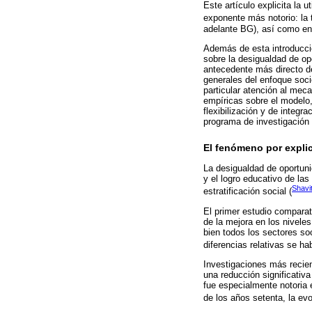
Este artículo explicita la 
exponente más notorio: la t
adelante BG), así como en
Además de esta introducció
sobre la desigualdad de o
antecedente más directo d
generales del enfoque soci
particular atención al mec
empíricas sobre el modelo,
flexibilización y de integr
programa de investigación 
El fenómeno por expli
La desigualdad de oportun
y el logro educativo de la
Shavit
estratificación social (
El primer estudio comparat
de la mejora en los nivele
bien todos los sectores so
diferencias relativas se h
Investigaciones más recie
una reducción significativa
fue especialmente notoria e
de los años setenta, la ev