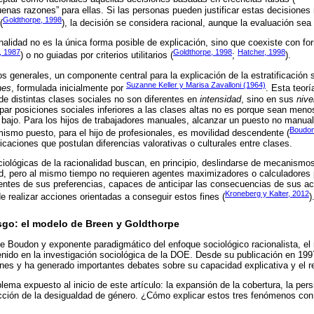
enas razones” para ellas. Si las personas pueden justificar estas decisiones
Goldthorpe, 1998
(
), la decisión se considera racional, aunque la evaluación sea
onalidad no es la única forma posible de explicación, sino que coexiste con f
, 1987
Goldthorpe, 1998
Hatcher, 1998
) o no guiadas por criterios utilitarios (
;
).
generales, un componente central para la explicación de la estratificación s
Suzanne Keller y Marisa Zavalloni (1964)
nes
, formulada inicialmente por
. Esta teorí
de distintas clases sociales no son diferentes en
intensidad
, sino en sus
nive
par posiciones sociales inferiores a las clases altas no es porque sean men
bajo. Para los hijos de trabajadores manuales, alcanzar un puesto no manual
Boudon
ismo puesto, para el hijo de profesionales, es movilidad descendente (
icaciones que postulan diferencias valorativas o culturales entre clases.
ociológicas de la racionalidad buscan, en principio, deslindarse de mecanismos
dad, pero al mismo tiempo no requieren agentes maximizadores o calculadores
ntes de sus preferencias, capaces de anticipar las consecuencias de sus acc
Kroneberg y Kalter, 2012
de realizar acciones orientadas a conseguir estos fines (
)
iesgo: el modelo de Breen y Goldthorpe
de Boudon y exponente paradigmático del enfoque sociológico racionalista, 
nido en la investigación sociológica de la DOE. Desde su publicación en 199
nes y ha generado importantes debates sobre su capacidad explicativa y el 
lema expuesto al inicio de este artículo: la expansión de la cobertura, la per
cción de la desigualdad de género. ¿Cómo explicar estos tres fenómenos c