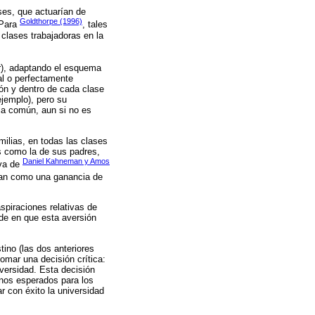
ses, que actuarían de
Goldthorpe (1996)
 Para
, tales
 clases trabajadoras en la
or), adaptando el esquema
al o perfectamente
ón y dentro de cada clase
ejemplo), pero su
ia común, aun si no es
milias, en todas las clases
os como la de sus padres,
Daniel Kahneman y Amos
iva de
cian como una ganancia de
spiraciones relativas de
ide en que esta aversión
tino (las dos anteriores
tomar una decisión crítica:
iversidad. Esta decisión
ornos esperados para los
ar con éxito la universidad