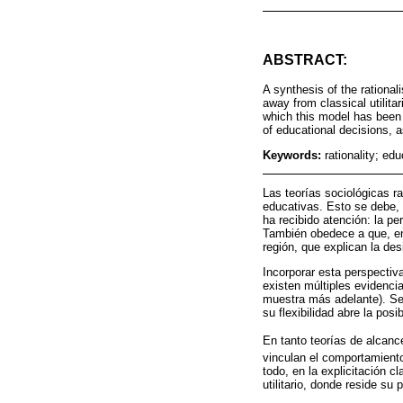
ABSTRACT:
A synthesis of the rational
away from classical utilita
which this model has been s
of educational decisions, as
Keywords:
rationality; ed
Las teorías sociológicas r
educativas. Esto se debe, 
ha recibido atención: la pe
También obedece a que, en 
región, que explican la de
Incorporar esta perspectiv
existen múltiples evidenci
muestra más adelante). Seg
su flexibilidad abre la posi
En tanto teorías de alcanc
vinculan el comportamient
todo, en la explicitación 
utilitario, donde reside su