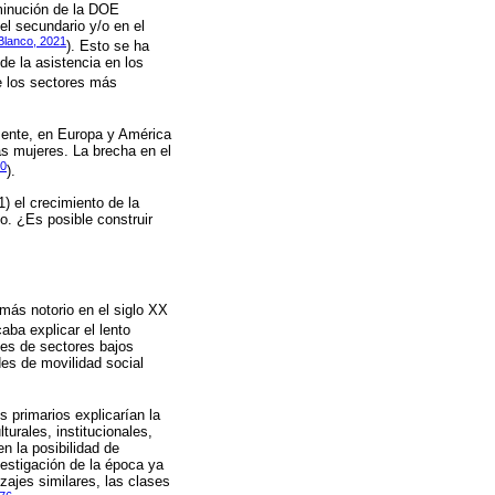
sminución de la DOE
el secundario y/o en el
Blanco, 2021
). Esto se ha
de la asistencia en los
e los sectores más
mente, en Europa y América
as mujeres. La brecha en el
10
).
) el crecimiento de la
o. ¿Es posible construir
más notorio en el siglo XX
aba explicar el lento
nes de sectores bajos
des de movilidad social
 primarios explicarían la
turales, institucionales,
n la posibilidad de
vestigación de la época ya
zajes similares, las clases