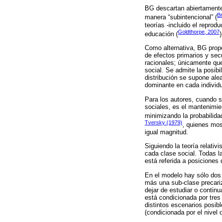
BG descartan abiertamente 
B
manera “subintencional” (
teorías -incluido el reprod
Goldthorpe, 2007
educación (
)
Como alternativa, BG propo
de efectos primarios y sec
racionales; únicamente que
social. Se admite la posib
distribución se supone ale
dominante en cada individ
Para los autores, cuando s
sociales, es el mantenimie
minimizando la probabilida
Tversky (1979)
, quienes mos
igual magnitud.
Siguiendo la teoría relativ
cada clase social. Todas l
está referida a posiciones d
En el modelo hay sólo dos c
más una sub-clase precariza
dejar de estudiar o continu
está condicionada por tres 
distintos escenarios posibl
(condicionada por el nivel 