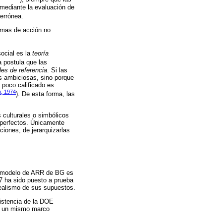
 mediante la evaluación de
 errónea.
ormas de acción no
ocial es la
teoría
a postula que las
les de referencia
. Si las
os ambiciosas, sino porque
 poco calificado es
, 1974
). De esta forma, las
 culturales o simbólicos
 perfectos. Únicamente
iones, de jerarquizarlas
.
el modelo de ARR de BG es
7 ha sido puesto a prueba
realismo de sus supuestos.
sistencia de la DOE
on un mismo marco