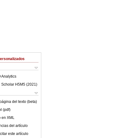
Personalizados
 Analytics
 Scholar H5M5 (
2021
)
ágina del texto (beta)
l (pdf)
lo en XML
cias del artículo
itar este artículo