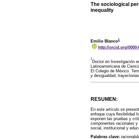
The sociological per
inequality
1
Emilio Blanco
http://orcid.org/0000
1
Doctor en Investigación e
Latinoamericana de Cienci
El Colegio de México. Tema
y desigualdad, trayectoria
RESUMEN:
En este artículo se present
enfoque cuya flexibilidad l
exponen las pruebas y crít
componentes racionales y v
social, institucional y edu
Palabras clave:
racionali