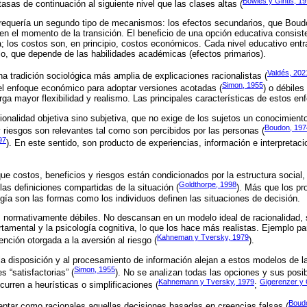
Bowles y Gintis, 1
sas de continuación al siguiente nivel que las clases altas (
s requería un segundo tipo de mecanismos: los efectos secundarios, que Boud
 en el momento de la transición. El beneficio de una opción educativa consist
a; los costos son, en principio, costos económicos. Cada nivel educativo entr
arlo, que depende de las habilidades académicas (efectos primarios).
Valdés, 202
a tradición sociológica más amplia de explicaciones racionalistas (
Simon, 1955
l enfoque económico para adoptar versiones acotadas (
) o débiles 
orga mayor flexibilidad y realismo. Las principales características de estos en
ionalidad objetiva sino subjetiva, que no exige de los sujetos un conocimient
Boudon, 197
y riesgos son relevantes tal como son percibidos por las personas (
97
). En este sentido, son producto de experiencias, información e interpretaci
que costos, beneficios y riesgos están condicionados por la estructura social, 
Goldthorpe, 1998
 las definiciones compartidas de la situación (
). Más que los pr
ogía son las formas como los individuos definen las situaciones de decisión.
 normativamente débiles. No descansan en un modelo ideal de racionalidad,
amental y la psicología cognitiva, lo que los hace más realistas. Ejemplo p
Kahneman y Tversky, 1979
ención otorgada a la aversión al riesgo (
).
 la disposición y al procesamiento de información alejan a estos modelos de l
Simon, 1955
s “satisfactorias” (
). No se analizan todas las opciones y sus posi
Kahnemann y Tversky, 1979
Gigerenzer y 
curren a heurísticas o simplificaciones (
;
Boud
ceptar como racionales aquellas decisiones basadas en creencias falsas (