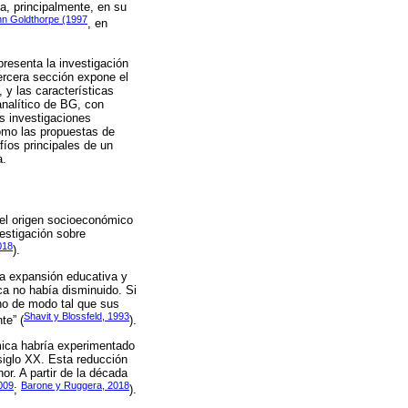
ca, principalmente, en su
hn Goldthorpe (1997
, en
presenta la investigación
ercera sección expone el
y las características
analítico de BG, con
s investigaciones
como las propuestas de
fíos principales de un
a.
el origen socioeconómico
estigación sobre
018
).
la expansión educativa y
ca no había disminuido. Si
ho de modo tal que sus
Shavit y Blossfeld, 1993
te” (
).
mica habría experimentado
 siglo XX. Esta reducción
or. A partir de la década
2009
Barone y Ruggera, 2018
;
).