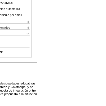
 Analytics
ción automática
artículo por email
s
cionados
nk
s desigualdades educativas,
 Breen y Goldthorpe, y se
uesta de integración entre
ta propuesta a la situación