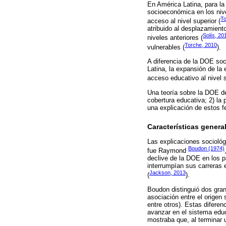
En América Latina, para la
socioeconómica en los nivel
To
acceso al nivel superior (
atribuido al desplazamient
Solís, 20
niveles anteriores (
Torche, 2010
vulnerables (
).
A diferencia de la DOE so
Latina, la expansión de la
acceso educativo al nivel s
Una teoría sobre la DOE de
cobertura educativa; 2) la
una explicación de estos 
Características genera
Las explicaciones sociológ
Boudon (1974)
fue Raymond
declive de la DOE en los p
interrumpían sus carreras 
Jackson, 2013
(
).
Boudon distinguió dos gran
asociación entre el origen 
entre otros). Estas difere
avanzar en el sistema educ
mostraba que, al terminar u