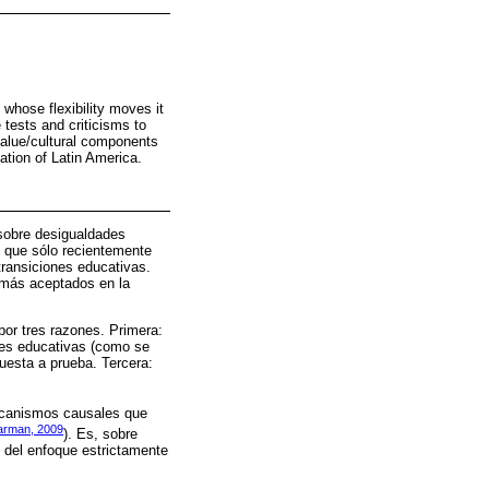
 whose flexibility moves it
 tests and criticisms to
 value/cultural components
uation of Latin America.
 sobre desigualdades
d que sólo recientemente
 transiciones educativas.
 más aceptados en la
por tres razones. Primera:
ones educativas (como se
uesta a prueba. Tercera:
mecanismos causales que
arman, 2009
). Es, sobre
n del enfoque estrictamente