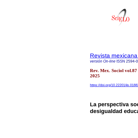
Revista mexicana 
versión On-line
ISSN
2594-
Rev. Mex. Sociol vol.8
2025
https://doi.org/10.22201/iis.01
La perspectiva soc
desigualdad educ