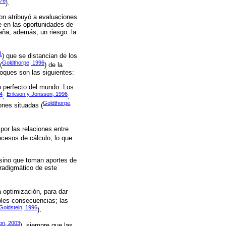
976
).
on atribuyó a evaluaciones
e en las oportunidades de
aña, además, un riesgo: la
1
) que se distancian de los
Goldthorpe, 1996
(
) de la
foques son las siguientes:
o perfecto del mundo. Los
4
Erikson y Jonsson, 1996
;
;
Goldthorpe,
ones situadas (
por las relaciones entre
ocesos de cálculo, lo que
 sino que toman aportes de
aradigmático de este
a optimización, para dar
bles consecuencias; las
Goldstein, 1996
).
on, 2003
), siempre que las