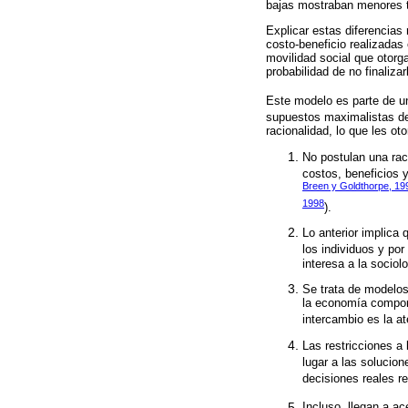
bajas mostraban menores ta
Explicar estas diferencia
costo-beneficio realizadas
movilidad social que otorg
probabilidad de no finaliz
Este modelo es parte de un
supuestos maximalistas de
racionalidad, lo que les ot
No postulan una rac
costos, beneficios 
Breen y Goldthorpe, 19
1998
).
Lo anterior implica 
los individuos y por
interesa a la sociol
Se trata de modelos
la economía comport
intercambio es la at
Las restricciones a
lugar a las solucione
decisiones reales re
Incluso, llegan a a