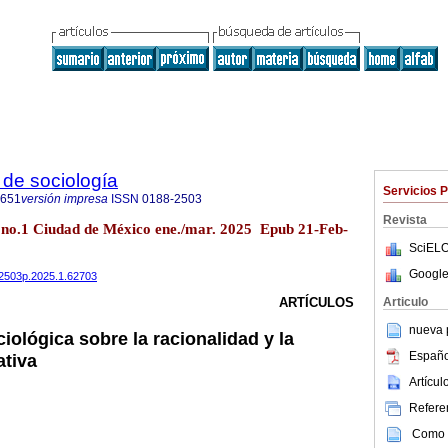
de sociología
Servicios 
0651
versión impresa
ISSN
0188-2503
Revista
7 no.1 Ciudad de México ene./mar. 2025 Epub 21-Feb-
SciELO
Google
882503p.2025.1.62703
Articulo
ARTÍCULOS
nueva p
iológica sobre la racionalidad y la
Españo
ativa
Artícu
Referen
Como c