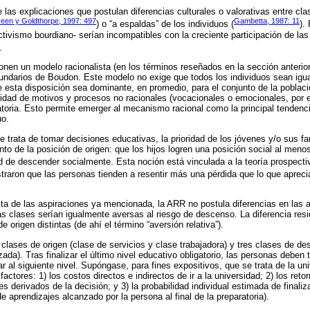
las explicaciones que postulan diferencias culturales o valorativas entre cla
reen y Goldthorpe, 1997: 497
Gambetta, 1987: 11
) o “a espaldas” de los individuos (
).
uctivismo bourdiano- serían incompatibles con la creciente participación de las
.
nen un modelo racionalista (en los términos reseñados en la sección anteri
undarios de Boudon. Este modelo no exige que todos los individuos sean igu
 esta disposición sea dominante, en promedio, para el conjunto de la poblaci
ilidad de motivos y procesos no racionales (vocacionales o emocionales, por 
atoria. Esto permite emerger al mecanismo racional como la principal tendenc
uo.
e trata de tomar decisiones educativas, la prioridad de los jóvenes y/o sus fa
nto de la posición de origen: que los hijos logren una posición social al men
d de descender socialmente. Esta noción está vinculada a la teoría prospect
traron que las personas tienden a resentir más una pérdida que lo que apre
ista de las aspiraciones ya mencionada, la ARR no postula diferencias en las a
as clases serían igualmente aversas al riesgo de descenso. La diferencia res
e origen distintas (de ahí el término “aversión relativa”).
lases de origen (clase de servicios y clase trabajadora) y tres clases de des
da). Tras finalizar el último nivel educativo obligatorio, las personas deben 
ar al siguiente nivel. Supóngase, para fines expositivos, que se trata de la un
factores: 1) los costos directos e indirectos de ir a la universidad; 2) los ret
es derivados de la decisión; y 3) la probabilidad individual estimada de finaliz
de aprendizajes alcanzado por la persona al final de la preparatoria).