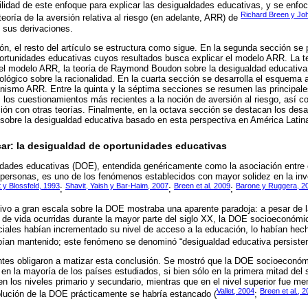
utilidad de este enfoque para explicar las desigualdades educativas, y se enfo
Richard Breen y Jo
eoría de la aversión relativa al riesgo (en adelante, ARR) de
 sus derivaciones.
n, el resto del artículo se estructura como sigue. En la segunda sección se 
portunidades educativas cuyos resultados busca explicar el modelo ARR. La t
el modelo ARR, la teoría de Raymond Boudon sobre la desigualdad educativa, 
ológico sobre la racionalidad. En la cuarta sección se desarrolla el esquema 
anismo ARR. Entre la quinta y la séptima secciones se resumen las principale
 los cuestionamientos más recientes a la noción de aversión al riesgo, así 
ación con otras teorías. Finalmente, en la octava sección se destacan los desa
sobre la desigualdad educativa basado en esta perspectiva en América Latin
car: la desigualdad de oportunidades educativas
idades educativas (DOE), entendida genéricamente como la asociación entre 
s personas, es uno de los fenómenos establecidos con mayor solidez en la inv
 y Blossfeld, 1993
Shavit, Yaish y Bar-Haim, 2007
Breen et al. 2009
Barone y Ruggera, 2
;
;
;
ivo a gran escala sobre la DOE mostraba una aparente paradoja: a pesar de 
s de vida ocurridas durante la mayor parte del siglo XX, la DOE socioeconómi
ciales habían incrementado su nivel de acceso a la educación, lo habían hec
abían mantenido; este fenómeno se denominó “desigualdad educativa persisten
ntes obligaron a matizar esta conclusión. Se mostró que la DOE socioeconó
 en la mayoría de los países estudiados, si bien sólo en la primera mitad del
n los niveles primario y secundario, mientras que en el nivel superior fue men
Vallet, 2004
Breen et al., 
olución de la DOE prácticamente se habría estancado (
;