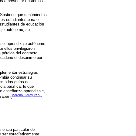
s a presentar trastornos
 Sostiene que sentimientos
los estudiantes para el
 estudiantes de educación
zaje autónomo, se
e el aprendizaje autónomo
 ellos privilegiaron
a pérdida del contacto
encadenó el desánimo por
mplementar estrategias
ombia continuar su
como las guías de
cia pacífica, lo que
de enseñanza-aprendizaje,
Moreno Garay
et al
.,
Saber (
riencia particular de
e ser estadísticamente