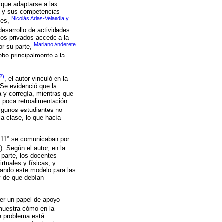
 que adaptarse a las
r y sus competencias
Nicolás Arias-Velandia y
les,
esarrollo de actividades
vos privados accede a la
Mariano Anderete
or su parte,
ebe principalmente a la
2)
, el autor vinculó en la
 Se evidenció que la
 y corregía, mientras que
 poca retroalimentación
algunos estudiantes no
la clase, lo que hacía
do 11° se comunicaban por
0
). Según el autor, en la
 parte, los docentes
rtuales y físicas, y
izando este modelo para las
y de que debían
cer un papel de apoyo
uestra cómo en la
e problema está