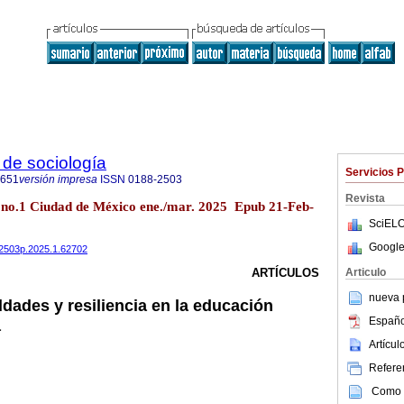
de sociología
Servicios 
0651
versión impresa
ISSN
0188-2503
Revista
7 no.1 Ciudad de México ene./mar. 2025 Epub 21-Feb-
SciELO
Google
882503p.2025.1.62702
Articulo
ARTÍCULOS
nueva p
dades y resiliencia en la educación
Españo
a
Artícu
Referen
Como c