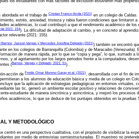
 pues los estudiantes con más factores de exclusión estuvieron más propenso
Cristian Franco-Arcila (2021)
 abordada en el trabajo de
en un colegio de Caldas.
miento, estrés, ansiedad, tristeza y rabia fueron condiciones que limitaron a 
dades académicas, lo cual contribuyó a que el rendimiento académico de los
ila 2021: 154
). La dificultad de adaptación al cambio, y en concreto al aprendi
tor relevante (2021: 155).
l Barrios, Jasson Vargas y Mercedes Josefina Delgado (2021)
) también se encontró qu
ante en los colegios de Barranquilla (Colombia) y de Maracaibo (Venezuela). En
nformación de manera rápida, por lo que se “copia y pega”, lo que, sumado a l
mnos, y al agotamiento por los largos periodos frente a la computadora, des
Barrios, Vargas y Delgado, 2021: 51
entes (
).
Fredis Omar Moreno Garay et al. (2021)
ción-acción de
, desarrollada con el fin de i
 permitieran a los alumnos de educación básica y media de un colegio en Col
ncluye que la aplicación de estrategias pedagógicas en entornos virtuales, 
mediante las tic, generó un ambiente escolar positivo y relaciones de conviven
ocente-estudiante de manera sincrónica y asincrónica, y mejoró los procesos 
os académicos, lo que se deduce de los puntajes obtenidos en la pruebas 
AL Y METODOLÓGICO
e centró en una perspectiva cualitativa, con el propósito de visibilizar la expe
udiantes por medio de entrevistas semiestructuradas. El muestreo no pretend