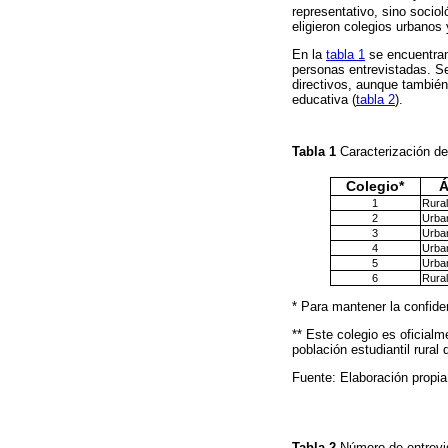
representativo, sino sociol
eligieron colegios urbanos 
En la
tabla 1
se encuentran 
personas entrevistadas. Se
directivos, aunque también
educativa (
tabla 2
).
Tabla 1
Caracterización de
Colegio*
Á
1
Rural
2
Urba
3
Urba
4
Urba
5
Urba
6
Rural
* Para mantener la confiden
** Este colegio es oficialm
población estudiantil rural 
Fuente: Elaboración propia
Tabla 2
Número de entrevi