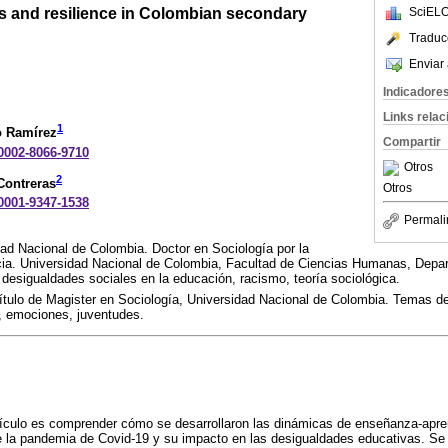
es and resilience in Colombian secondary
SciELO
Traduc
Enviar 
Indicadore
Links rela
1
o Ramírez
Compartir
-0002-8066-9710
Otros
2
Contreras
Otros
-0001-9347-1538
Permali
dad Nacional de Colombia. Doctor en Sociología por la
cia. Universidad Nacional de Colombia, Facultad de Ciencias Humanas, Depa
desigualdades sociales en la educación, racismo, teoría sociológica.
título de Magister en Sociología, Universidad Nacional de Colombia. Temas de
, emociones, juventudes.
rtículo es comprender cómo se desarrollaron las dinámicas de enseñanza-apre
 la pandemia de Covid-19 y su impacto en las desigualdades educativas. Se r