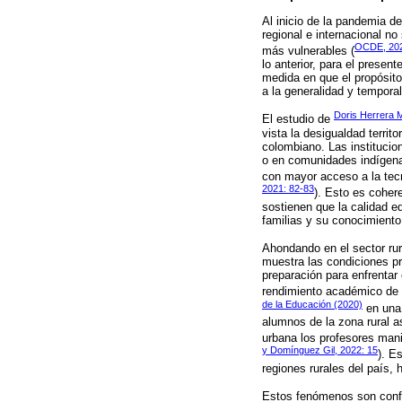
Al inicio de la pandemia d
regional e internacional n
OCDE, 20
más vulnerables (
lo anterior, para el presen
medida en que el propósit
a la generalidad y temporal
Doris Herrera 
El estudio de
vista la desigualdad territ
colombiano. Las instituci
o en comunidades indígenas
con mayor acceso a la tecn
2021: 82-83
). Esto es coher
sostienen que la calidad e
familias y su conocimiento
Ahondando en el sector rur
muestra las condiciones pr
preparación para enfrentar
rendimiento académico de l
de la Educación (2020)
en una 
alumnos de la zona rural a
urbana los profesores mani
y Domínguez Gil, 2022: 15
). E
regiones rurales del país,
Estos fenómenos son confi