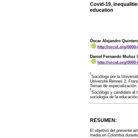
Covid-19, inequaliti
education
Óscar Alejandro Quinter
http://orcid.org/0000
Daniel Fernando Muñoz 
http://orcid.org/0000
1
Sociólogo por la Universi
Université Rennes 2, Fran
Temas de especialización: 
2
Sociólogo y candidato al 
sociología de la educación
RESUMEN:
El objetivo del presente a
media en Colombia durante