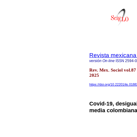
Revista mexicana 
versión On-line
ISSN
2594-
Rev. Mex. Sociol vol.8
2025
https://doi.org/10.22201/iis.01
Covid-19, desigual
media colombian