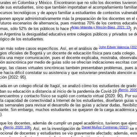
rurales en Colombia y México. Encontraron que no sólo los docentes tuvieron
 de sus estudiantes, sino que también importaban el acompañamiento familia
 recursos tecnológicos y de apoyo familiar a estudiantes de contextos vulnerab
ponen apoyar administrativamente más la preparación de los docentes en el d
uturos escenarios de alternancia, pues mientras 70% de los centros educati
Arias-Velandia y Rincón-Báez, 2021: 13
lemas, sólo 52% de los públicos lo hace (
). P
n Argentina la desigualdad educativa entre colegios públicos y privados se d
ógico de los estudiantes.
John Edwin Valencia (202
an más sobre casos específicos. Así, en el análisis de
egios oficiales de Bogotá y un docente de educación física para cada colegio.
itía una mejor comunicación, pues el docente explicaba, mostraba, observaba
ón asincrónica por medio de guías sólo se ofrecían indicaciones escritas con
argo, las clases virtuales sincrónicas también presentaban problemas, pues 
 hacía difícil constatar su asistencia y que estuvieran prestando atención a 
ción (2022: 95).
izada en un colegio oficial de Itagüí, se analizó cómo los estudiantes de gra
Berrío, 202
aban su educación a distancia al inicio de la pandemia de Covid-19 (
encuentros y contacto físico se suplió con contacto virtual (2020: 90). Por su
la capacidad de conectividad a Internet de los estudiantes, diseñaron guías vi
as semanales para revisar el desarrollo de las guías y aclarar dudas, flexibil
iante. Sin embargo, muchos estudiantes se quejaron de la carga académica 
).
a que los docentes, además de cumplir un papel académico, tuvieron que ejer
Berrío, 2020: 106
Daniel Muñoz Contreras (2021)
s (
). Así, en la investigación de
se m
mocional de docentes y estudiantes se vio gravemente afectado; además, est