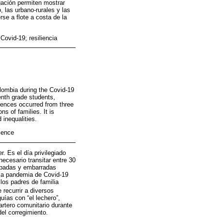
igación permiten mostrar
, las urbano-rurales y las
se a flote a costa de la
ovid-19; resiliencia
lombia during the Covid-19
enth grade students,
iences occurred from three
s of families. It is
 inequalities.
ience
 Es el día privilegiado
ecesario transitar entre 30
tapadas y embarradas
 la pandemia de Covid-19
 los padres de familia
 recurrir a diversos
uías con “el lechero”,
artero comunitario durante
el corregimiento.