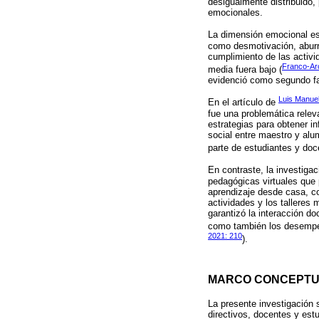
desigualmente distribuido,
emocionales.
La dimensión emocional es
como desmotivación, aburri
cumplimiento de las activi
Franco-Arc
media fuera bajo (
evidenció como segundo fac
Luis Manue
En el artículo de
fue una problemática relev
estrategias para obtener i
social entre maestro y alu
parte de estudiantes y doc
En contraste, la investiga
pedagógicas virtuales que
aprendizaje desde casa, co
actividades y los talleres 
garantizó la interacción d
como también los desempeñ
2021: 210
).
MARCO CONCEPTU
La presente investigación s
directivos, docentes y est