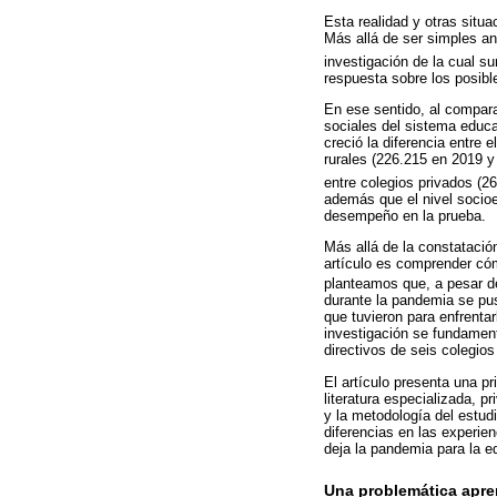
Esta realidad y otras situ
Más allá de ser simples an
investigación de la cual su
respuesta sobre los posib
En ese sentido, al compara
sociales del sistema educ
creció la diferencia entre 
rurales (226.215 en 2019 y
entre colegios privados (2
además que el nivel socioe
desempeño en la prueba.
Más allá de la constatació
artículo es comprender cóm
planteamos que, a pesar d
durante la pandemia se pus
que tuvieron para enfrenta
investigación se fundament
directivos de seis colegios
El artículo presenta una pr
literatura especializada, p
y la metodología del estudi
diferencias en las experie
deja la pandemia para la e
Una problemática apre