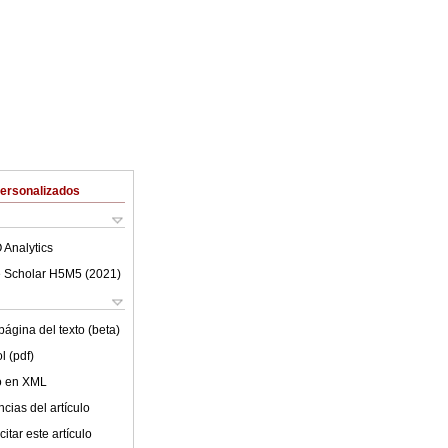
Personalizados
 Analytics
 Scholar H5M5 (
2021
)
ágina del texto (beta)
l (pdf)
lo en XML
cias del artículo
itar este artículo