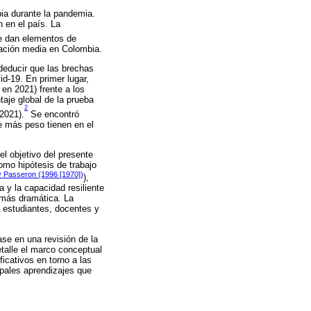
bia durante la pandemia.
 en el país. La
e dan elementos de
cación media en Colombia.
deducir que las brechas
d-19. En primer lugar,
 en 2021) frente a los
taje global de la prueba
2
2021).
Se encontró
e más peso tienen en el
l objetivo del presente
omo hipótesis de trabajo
y Passeron (1996 [1970])
),
 y la capacidad resiliente
r más dramática. La
a estudiantes, docentes y
ase en una revisión de la
etalle el marco conceptual
ficativos en torno a las
ipales aprendizajes que