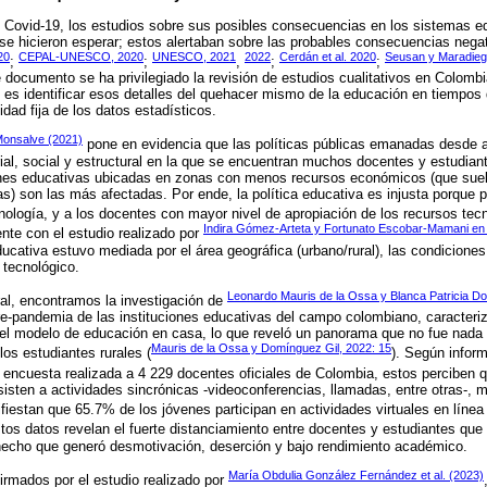
e Covid-19, los estudios sobre sus posibles consecuencias en los sistemas ed
o se hicieron esperar; estos alertaban sobre las probables consecuencias nega
20
CEPAL-UNESCO, 2020
UNESCO, 2021
2022
Cerdán et al. 2020
Seusan y Maradieg
;
;
,
;
;
te documento se ha privilegiado la revisión de estudios cualitativos en Colomb
o es identificar esos detalles del quehacer mismo de la educación en tiempo
idad fija de los datos estadísticos.
Monsalve (2021)
pone en evidencia que las políticas públicas emanadas desde a
orial, social y estructural en la que se encuentran muchos docentes y estudiante
ones educativas ubicadas en zonas con menos recursos económicos (que suel
) son las más afectadas. Por ende, la política educativa es injusta porque pr
ología, y a los docentes con mayor nivel de apropiación de los recursos tecn
Indira Gómez-Arteta y Fortunato Escobar-Mamani en
ente con el estudio realizado por
ducativa estuvo mediada por el área geográfica (urbano/rural), las condicion
 tecnológico.
Leonardo Mauris de la Ossa y Blanca Patricia D
al, encontramos la investigación de
e-pandemia de las instituciones educativas del campo colombiano, caracteri
 el modelo de educación en casa, lo que reveló un panorama que no fue nada p
Mauris de la Ossa y Domínguez Gil, 2022: 15
os estudiantes rurales (
). Según infor
encuesta realizada a 4 229 docentes oficiales de Colombia, estos perciben 
sisten a actividades sincrónicas -videoconferencias, llamadas, entre otras-, 
fiestan que 65.7% de los jóvenes participan en actividades virtuales en línea
stos datos revelan el fuerte distanciamiento entre docentes y estudiantes qu
 hecho que generó desmotivación, deserción y bajo rendimiento académico.
María Obdulia González Fernández et al. (2023)
rmados por el estudio realizado por