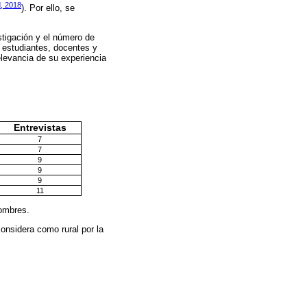
, 2018
). Por ello, se
stigación y el número de
: estudiantes, docentes y
elevancia de su experiencia
Entrevistas
7
7
9
9
9
11
nombres.
considera como rural por la