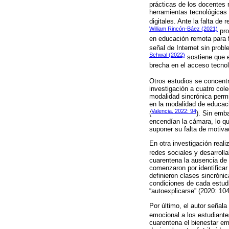
prácticas de los docentes 
herramientas tecnológicas
digitales. Ante la falta de
William Rincón-Báez (2021)
pro
en educación remota para f
señal de Internet sin prob
Schwal (2022)
sostiene que e
brecha en el acceso tecnol
Otros estudios se concentr
investigación a cuatro col
modalidad sincrónica perm
en la modalidad de educaci
Valencia, 2022: 94
(
). Sin emb
encendían la cámara, lo que
suponer su falta de motiva
En otra investigación real
redes sociales y desarroll
cuarentena la ausencia de 
comenzaron por identificar 
definieron clases sincrónic
condiciones de cada estud
“autoexplicarse” (2020: 104
Por último, el autor señal
emocional a los estudiante
cuarentena el bienestar e