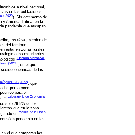
ucativos a nivel nacional,
tivas en las poblaciones
ue, 2020
). Sin detrimento de
ia y América Latina, en la
s de pandemia que escapan
rriba,
top-down,
pierden de
s del territorio
en estar en zonas rurales
ivilegia a los estudiantes
Herrera Monsalve,
ológicos (
 Perú (2021)
, en el que
es socioeconómicas de las
omínguez Gil (2022)
, que
zadas por la poca
ositivo para el
Laboratorio de Economía
ma el
que sólo 28.8% de los
mientras que en la zona
Mauris de la Ossa
 (citado en
e causó la pandemia en las
, en el que comparan las