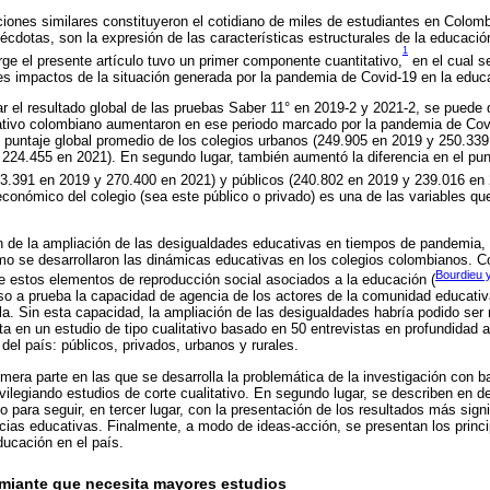
aciones similares constituyeron el cotidiano de miles de estudiantes en Colom
écdotas, son la expresión de las características estructurales de la educación
1
rge el presente artículo tuvo un primer componente cuantitativo,
en el cual s
les impactos de la situación generada por la pandemia de Covid-19 en la edu
r el resultado global de las pruebas Saber 11° en 2019-2 y 2021-2, se puede 
ativo colombiano aumentaron en ese periodo marcado por la pandemia de Covi
el puntaje global promedio de los colegios urbanos (249.905 en 2019 y 250.339
 224.455 en 2021). En segundo lugar, también aumentó la diferencia en el pun
63.391 en 2019 y 270.400 en 2021) y públicos (240.802 en 2019 y 239.016 en 
conómico del colegio (sea este público o privado) es una de las variables qu
n de la ampliación de las desigualdades educativas en tiempos de pandemia, e
o se desarrollaron las dinámicas educativas en los colegios colombianos. C
Bourdieu 
e estos elementos de reproducción social asociados a la educación (
o a prueba la capacidad de agencia de los actores de la comunidad educativa
rla. Sin esta capacidad, la ampliación de las desigualdades habría podido se
a en un estudio de tipo cualitativo basado en 50 entrevistas en profundidad 
 del país: públicos, privados, urbanos y rurales.
imera parte en las que se desarrolla la problemática de la investigación con b
rivilegiando estudios de corte cualitativo. En segundo lugar, se describen en d
o para seguir, en tercer lugar, con la presentación de los resultados más signi
ncias educativas. Finalmente, a modo de ideas-acción, se presentan los princ
ducación en el país.
miante que necesita mayores estudios