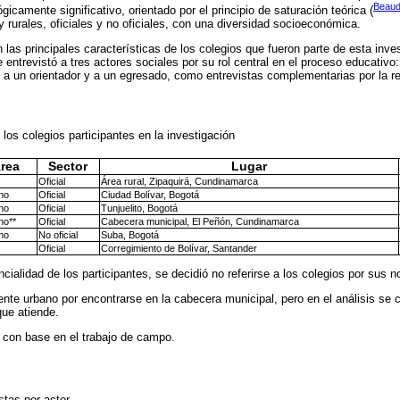
Beaud
ógicamente significativo, orientado por el principio de saturación teórica (
y rurales, oficiales y no oficiales, con una diversidad socioeconómica.
las principales características de los colegios que fueron parte de esta inve
 entrevistó a tres actores sociales por su rol central en el proceso educativo
 a un orientador y a un egresado, como entrevistas complementarias por la r
 los colegios participantes en la investigación
rea
Sector
Lugar
Oficial
Área rural, Zipaquirá, Cundinamarca
no
Oficial
Ciudad Bolívar, Bogotá
no
Oficial
Tunjuelito, Bogotá
no**
Oficial
Cabecera municipal, El Peñón, Cundinamarca
no
No oficial
Suba, Bogotá
Oficial
Corregimiento de Bolívar, Santander
cialidad de los participantes, se decidió no referirse a los colegios por sus 
ente urbano por encontrarse en la cabecera municipal, pero en el análisis se 
que atiende.
 con base en el trabajo de campo.
stas por actor