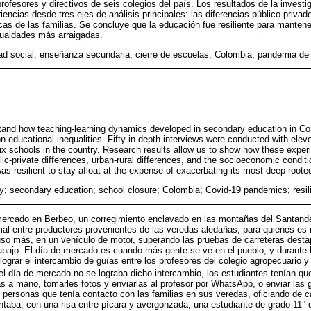
rofesores y directivos de seis colegios del país. Los resultados de la invest
ncias desde tres ejes de análisis principales: las diferencias público-privado
s de las familias. Se concluye que la educación fue resiliente para mantener
ualdades más arraigadas.
ad social; enseñanza secundaria; cierre de escuelas; Colombia; pandemia de C
stand how teaching-learning dynamics developed in secondary education in Co
n educational inequalities. Fifty in-depth interviews were conducted with elev
six schools in the country. Research results allow us to show how these exper
ic-private differences, urban-rural differences, and the socioeconomic condition
s resilient to stay afloat at the expense of exacerbating its most deep-rooted
ity; secondary education; school closure; Colombia; Covid-19 pandemics; resil
mercado en Berbeo, un corregimiento enclavado en las montañas del Santander.
ial entre productores provenientes de las veredas aledañas, para quienes es n
luso más, en un vehículo de motor, superando las pruebas de carreteras des
rabajo. El día de mercado es cuando más gente se ve en el pueblo, y durante
a lograr el intercambio de guías entre los profesores del colegio agropecuario y
el día de mercado no se lograba dicho intercambio, los estudiantes tenían que
s a mano, tomarles fotos y enviarlas al profesor por WhatsApp, o enviar las g
 personas que tenía contacto con las familias en sus veredas, oficiando de c
ntaba, con una risa entre pícara y avergonzada, una estudiante de grado 11° d