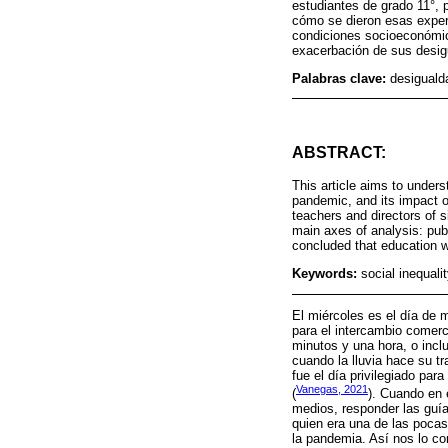
estudiantes de grado 11°, p
cómo se dieron esas experie
condiciones socioeconómica
exacerbación de sus desig
Palabras clave:
desiguald
ABSTRACT:
This article aims to under
pandemic, and its impact o
teachers and directors of 
main axes of analysis: publ
concluded that education wa
Keywords:
social inequal
El miércoles es el día de 
para el intercambio comerc
minutos y una hora, o inc
cuando la lluvia hace su t
fue el día privilegiado par
Vanegas, 2021
(
). Cuando en 
medios, responder las guía
quien era una de las pocas
la pandemia. Así nos lo co