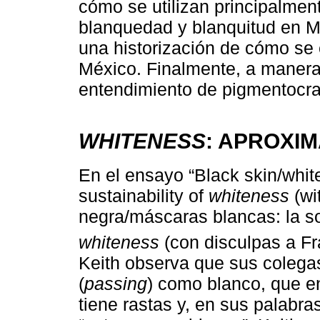
cómo se utilizan principalmen
blanquedad y blanquitud en 
una historización de cómo se 
México. Finalmente, a manera 
entendimiento de pigmentocra
WHITENESS
: APROXI
En el ensayo “Black skin/whit
sustainability of
whiteness
(wi
negra/máscaras blancas: la so
whiteness
(con disculpas a Fr
Keith observa que sus colega
(
passing
) como blanco, que en
tiene rastas y, en sus palabra