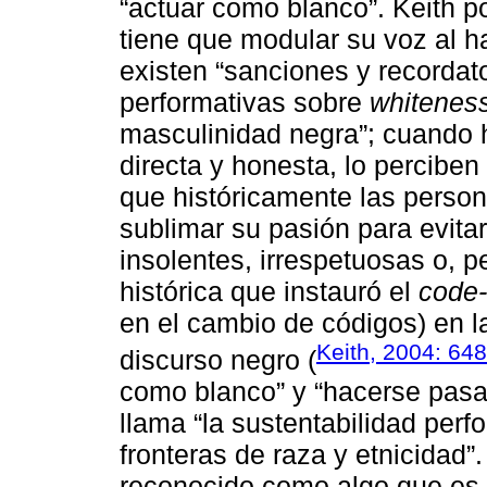
“actuar como blanco”. Keith 
tiene que modular su voz al 
existen “sanciones y recordat
performativas sobre
whitenes
masculinidad negra”; cuando 
directa y honesta, lo percibe
que históricamente las perso
sublimar su pasión para evitar
insolentes, irrespetuosas o, p
histórica que instauró el
code-
en el cambio de códigos) en la
Keith, 2004: 64
discurso negro (
como blanco” y “hacerse pasar
llama “la sustentabilidad per
fronteras de raza y etnicidad”
reconocido como algo que es 