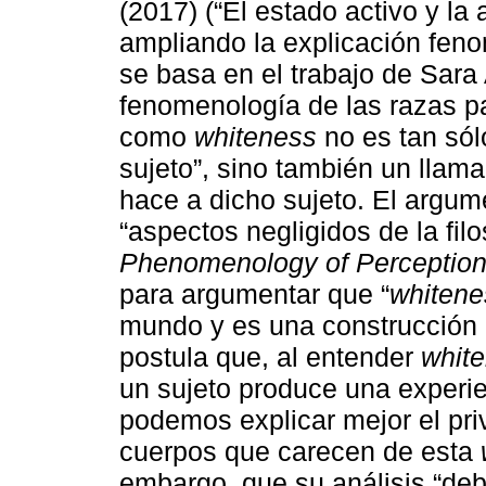
(2017) (“El estado activo y la
ampliando la explicación fenom
se basa en el trabajo de Sara
fenomenología de las razas p
como
whiteness
no es tan sól
sujeto”, sino también un llam
hace a dicho sujeto. El argume
“aspectos negligidos de la fil
Phenomenology of Perceptio
para argumentar que “
whitene
mundo y es una construcción 
postula que, al entender
whit
un sujeto produce una experi
podemos explicar mejor el pri
cuerpos que carecen de esta
embargo, que su análisis “de