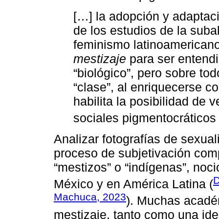
[…] la adopción y adaptac
de los estudios de la suba
feminismo latinoamericano
mestizaje
para ser entendi
“biológico”, pero sobre todo
“clase”, al enriquecerse c
habilita la posibilidad de v
sociales pigmentocráticos 
Analizar fotografías de sexual
proceso de subjetivación com
“mestizos” o “indígenas”, no
D
México y en América Latina (
Machuca, 2023
). Muchas acadé
mestizaje, tanto como una ideo