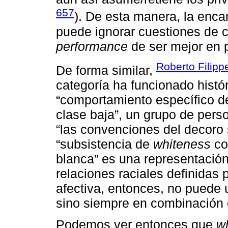
657
). De esta manera, la enc
puede ignorar cuestiones de c
performance
de ser mejor en p
Roberto Filippe
De forma similar,
categoría ha funcionado hist
“comportamiento específico d
clase baja”, un grupo de per
“las convenciones del decoro 
“subsistencia de
whiteness
co
blanca” es una representació
relaciones raciales definidas 
afectiva, entonces, no puede u
sino siempre en combinación 
Podemos ver entonces que
w