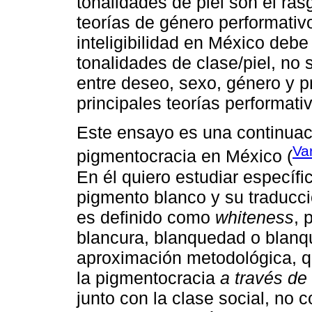
tonalidades de piel son el ras
teorías de género performativo
inteligibilidad en México deb
tonalidades de clase/piel, no 
entre deseo, sexo, género y p
principales teorías performat
Este ensayo es una continuac
Va
pigmentocracia en México (
En él quiero estudiar específi
pigmento blanco y su traducci
es definido como
whiteness
, 
blancura, blanquedad o blanqu
aproximación metodológica, qu
la pigmentocracia
a través de
junto con la clase social, no 