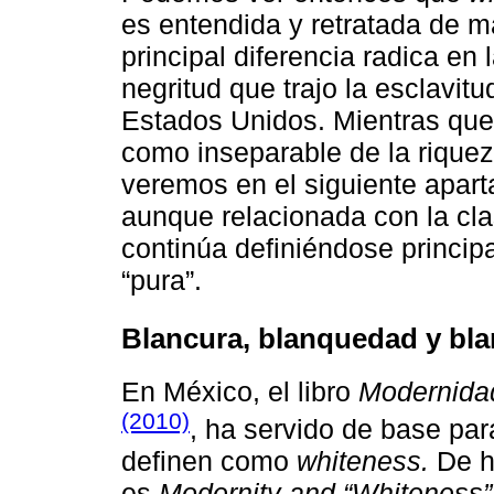
es entendida y retratada de m
principal diferencia radica en 
negritud que trajo la esclavi
Estados Unidos. Mientras que
como inseparable de la riquez
veremos en el siguiente apar
aunque relacionada con la cla
continúa definiéndose princip
“pura”.
Blancura, blanquedad y bl
En México, el libro
Modernidad
(2010)
, ha servido de base par
definen como
whiteness.
De he
es
Modernity and “Whiteness”