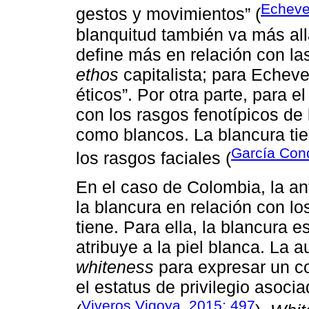
Echever
gestos y movimientos” (
blanquitud también va más allá
define más en relación con la
ethos
capitalista; para Echeve
éticos”. Por otra parte, para el
con los rasgos fenotípicos de
como blancos. La blancura tien
García Con
los rasgos faciales (
En el caso de Colombia, la a
la blancura en relación con lo
tiene. Para ella, la blancura e
atribuye a la piel blanca. La a
whiteness
para expresar un c
el estatus de privilegio asoc
Viveros Vigoya, 2015: 497