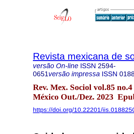
Revista mexicana de so
versão On-line
ISSN
2594-
0651
versão impressa
ISSN
018
Rev. Mex. Sociol vol.85 no.
México Out./Dez. 2023 Epu
https://doi.org/10.22201/iis.01882