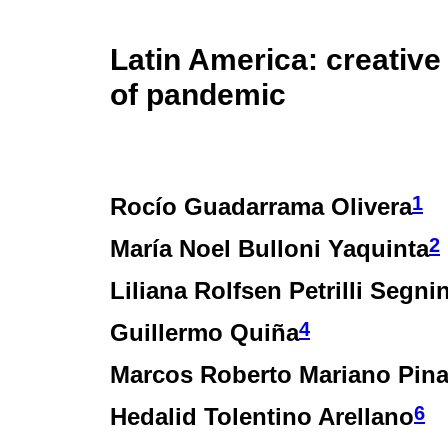
Latin America: creative
of pandemic
1
Rocío Guadarrama Olivera
2
María Noel Bulloni Yaquinta
Liliana Rolfsen Petrilli Segnin
4
Guillermo Quiña
Marcos Roberto Mariano Pin
6
Hedalid Tolentino Arellano