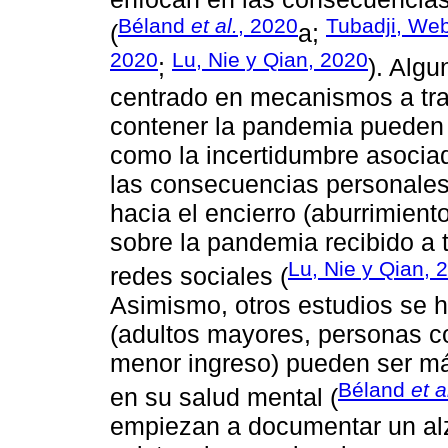
Béland
et al.
, 2020
Tubadji, We
(
a;
2020
Lu, Nie y Qian, 2020
;
). Alg
centrado en mecanismos a tra
contener la pandemia pueden 
como la incertidumbre asocia
las consecuencias personales
hacia el encierro (aburrimiento
sobre la pandemia recibido a 
Lu, Nie y Qian, 
redes sociales (
Asimismo, otros estudios se 
(adultos mayores, personas c
menor ingreso) pueden ser má
Béland
et a
en su salud mental (
empiezan a documentar un alza