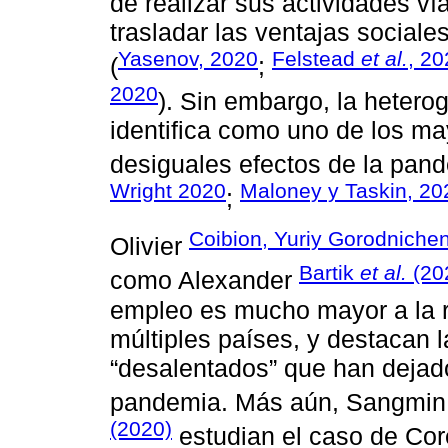
de realizar sus actividades ví
trasladar las ventajas sociale
Yasenov, 2020
Felstead
et al.
, 20
(
;
2020
). Sin embargo, la hetero
identifica como uno de los ma
desiguales efectos de la pande
Wright 2020
Maloney y Taskin, 20
;
Coibion, Yuriy Gorodniche
Olivier
Bartik
et al.
(20
como Alexander
empleo es mucho mayor a la re
múltiples países, y destacan l
“desalentados” que han dejad
pandemia. Más aún, Sangmi
(2020)
estudian el caso de Cor