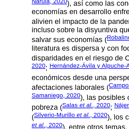
Narula, 2020
), así como las con
economías en desarrollo enfre
alivien el impacto de la pande
incluso sobre la disyuntiva qu
Robalin
salvar sus economías (
literatura es dispersa y con f
disparidades en el riesgo de 
2020
Hernández-Ávila y Alpuche-
;
económicos desde una perspe
Campos
afectaciones laborales (
Samaniego, 2020
), las posibles
Salas
et al.
, 2020
Náje
pobreza (
;
Silverio-Murillo
et al.
, 2020
(
), los
et al.
, 2020
), entre otros temas.