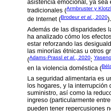
asistencia emocional, ya sea 
Armbruster y Klot
tradicionales (
Brodeur
et al.
, 2020
de Internet (
)
Además de las disparidades la
ha analizado cómo los efecto
estar reforzando las desigua
las minorías étnicas u otros g
Adams-Prassl
et al.
, 2020
Yaseno
(
;
Bél
en la violencia doméstica (
La seguridad alimentaria es u
los hogares, y la interrupción
suministro, así como la reduc
ingreso (particularmente entre
pueden tener repercusiones n