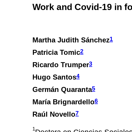
Work and Covid-19 in fou
1
Martha Judith Sánchez
2
Patricia Tomic
3
Ricardo Trumper
4
Hugo Santos
5
Germán Quaranta
6
María Brignardello
7
Raúl Novello
1