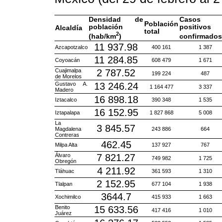
Densidad de
Casos
Población
población
positivos
Alcaldía
total
2
(hab/km
)
confirmados
11 937.98
Azcapotzalco
400 161
1 387
11 284.85
Coyoacán
608 479
1 671
Cuajimalpa
2 787.52
199 224
487
de Morelos
Gustavo A.
13 246.24
1 164 477
3 337
Madero
16 898.18
Iztacalco
390 348
1 535
16 152.95
Iztapalapa
1 827 868
5 008
La
3 845.57
Magdalena
243 886
664
Contreras
462.45
Milpa Alta
137 927
767
Álvaro
7 821.27
749 982
1 725
Obregón
4 211.92
Tláhuac
361 593
1 310
2 152.95
Tlalpan
677 104
1 938
3644.7
Xochimilco
415 933
1 663
Benito
15 633.56
417 416
1 010
Juárez