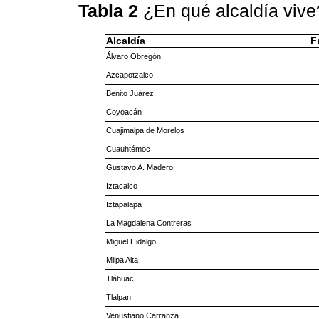
Tabla 2
¿En qué alcaldía viv
Alcaldía
F
Álvaro Obregón
Azcapotzalco
Benito Juárez
Coyoacán
Cuajimalpa de Morelos
Cuauhtémoc
Gustavo A. Madero
Iztacalco
Iztapalapa
La Magdalena Contreras
Miguel Hidalgo
Milpa Alta
Tláhuac
Tlalpan
Venustiano Carranza