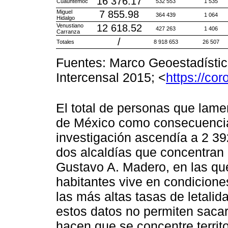
16 376.17
Cuauhtémoc
532 553
1 535
Miguel
7 855.98
364 439
1 064
Hidalgo
Venustiano
12 618.52
427 263
1 406
Carranza
/
Totales
8 918 653
26 507
Fuentes: Marco Geoestadístic
Intercensal 2015; <
https://co
El total de personas que lame
de México como consecuencia 
investigación ascendía a 2 39
dos alcaldías que concentran 
Gustavo A. Madero, en las que
habitantes vive en condicione
las más altas tasas de letali
estos datos no permiten saca
hacen que se concentre territ