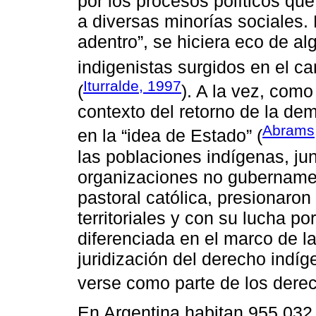
por los procesos políticos que
a diversas minorías sociales.
adentro”, se hiciera eco de al
indigenistas surgidos en el c
Iturralde, 1997
(
). A la vez, com
contexto del retorno de la de
Abrams
en la “idea de Estado” (
las poblaciones indígenas, ju
organizaciones no gubernamen
pastoral católica, presionaro
territoriales y con su lucha p
diferenciada en el marco de l
juridización del derecho indíg
verse como parte de los dere
En Argentina habitan 955 032