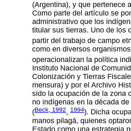
(Argentina), y que pertenece 
Como parte del artículo se pon
administrativo que los indíge
titular sus tierras. Uno de lo
partir del trabajo de campo et
como en diversos organismos
operacionalizan la política ind
Instituto Nacional de Comunid
Colonización y Tierras Fiscal
mensura) y por el Archivo His
sido la ocupación de la zona c
no indígenas en la década de 
Beck, 1992
1994
(
,
). Dicha ocupac
manos pilagá, quienes optaron
Estado como una estrategia po