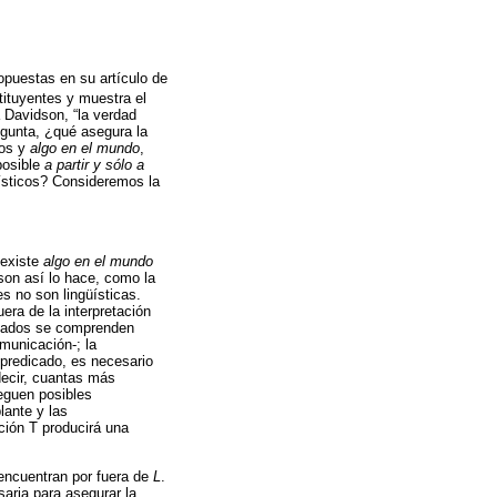
opuestas en su artículo de
tituyentes y muestra el
 Davidson, “la verdad
egunta, ¿qué asegura la
dos y
algo en el mundo
,
posible
a partir y sólo a
ísticos? Consideremos la
 existe
algo en el mundo
son así lo hace, como la
s no son lingüísticas.
ra de la interpretación
icados se comprenden
municación-; la
 predicado, es necesario
decir, cuantas más
eguen posibles
lante y las
ación T producirá una
encuentran por fuera de
L
.
saria para asegurar la