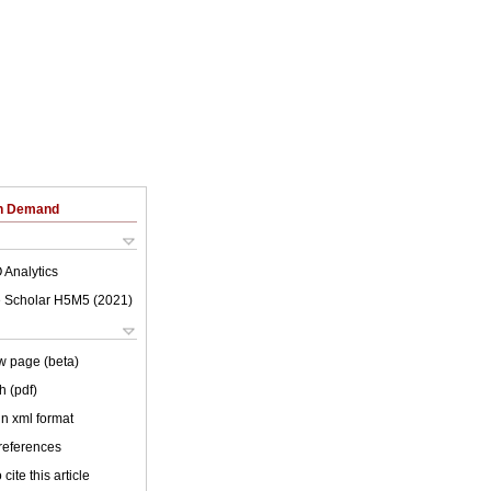
on Demand
 Analytics
 Scholar H5M5 (
2021
)
w page (beta)
h (pdf)
 in xml format
 references
cite this article