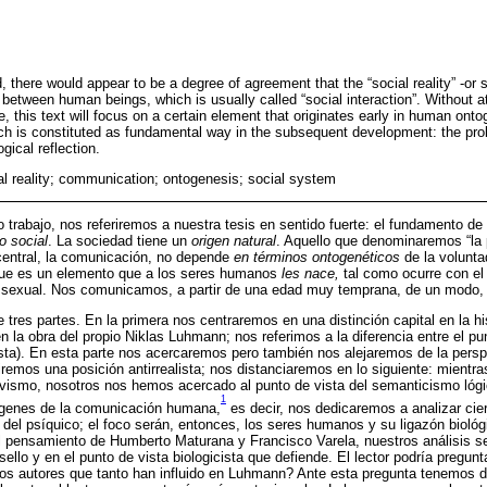
d, there would appear to be a degree of agreement that the “social reality” -or s
nk between human beings, which is usually called “social interaction”. Without 
this text will focus on a certain element that originates early in human ontog
ich is constituted as fundamental way in the subsequent development: the pr
gical reflection.
al reality; communication; ontogenesis; social system
trabajo, nos referiremos a nuestra tesis en sentido fuerte: el fundamento de 
o social
. La sociedad tiene un
origen natural
. Aquello que denominaremos “la p
central, la comunicación, no depende
en términos ontogenéticos
de la voluntad
 que es un elemento que a los seres humanos
les nace,
tal como ocurre con el 
eo sexual. Nos comunicamos, a partir de una edad muy temprana, de un modo, 
 tres partes. En la primera nos centraremos en una distinción capital en la hist
n la obra del propio Niklas Luhmann; nos referimos a la diferencia entre el pun
ivista). En esta parte nos acercaremos pero también nos alejaremos de la per
emos una posición antirrealista; nos distanciaremos en lo siguiente: mient
ivismo, nosotros nos hemos acercado al punto de vista del semanticismo lógi
1
ígenes de la comunicación humana,
es decir, nos dedicaremos a analizar cie
 del psíquico; el foco serán, entonces, los seres humanos y su ligazón biológ
 pensamiento de Humberto Maturana y Francisco Varela, nuestros análisis se
llo y en el punto de vista biologicista que defiende. El lector podría pregunt
e los autores que tanto han influido en Luhmann? Ante esta pregunta tenemos 