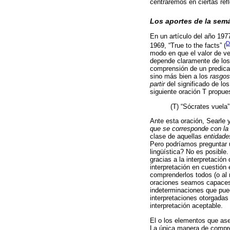
centraremos en ciertas ref
Los aportes de la sem
En un artículo del año 197
D
1969, “True to the facts” (
modo en que el valor de v
depende claramente de los
comprensión de un predic
sino más bien a los
rasgos
partir
del significado de lo
siguiente oración T propue
(T) “Sócrates vuela”
Ante esta oración, Searle 
que se corresponde con la
clase de aquellas
entidade
Pero podríamos preguntar u
lingüística? No es posible
gracias a la interpretació
interpretación en cuestión
comprenderlos todos (o al 
oraciones seamos capaces 
indeterminaciones que pued
interpretaciones otorgadas 
interpretación aceptable.
El o los elementos que ase
La única manera de comp