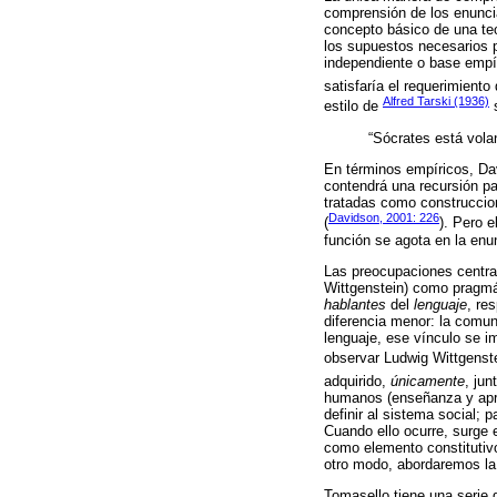
comprensión de los enunci
concepto básico de una teor
los supuestos necesarios p
independiente o base empír
satisfaría el requerimiento
Alfred Tarski (1936)
estilo de
s
“Sócrates está vola
En términos empíricos, Dav
contendrá una recursión pa
tratadas como construccion
Davidson, 2001: 226
(
). Pero 
función se agota en la enu
Las preocupaciones centrale
Wittgenstein) como pragmát
hablantes
del
lenguaje
, re
diferencia menor: la comun
lenguaje, ese vínculo se 
observar Ludwig Wittgenst
adquirido,
únicamente
, ju
humanos (enseñanza y apr
definir al sistema social;
Cuando ello ocurre, surge 
como elemento constitutivo
otro modo, abordaremos la 
Tomasello tiene una serie 