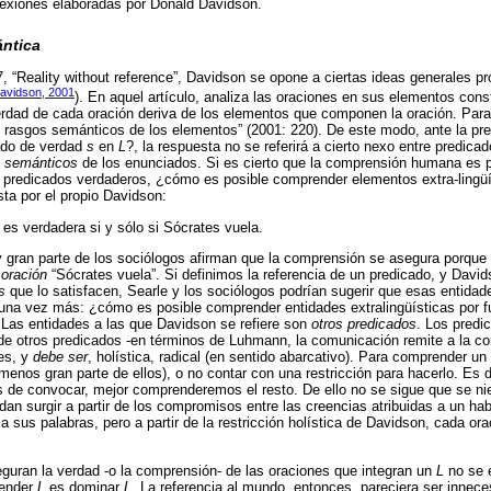
lexiones elaboradas por Donald Davidson.
ántica
7, “Reality without reference”, Davidson se opone a ciertas ideas generales pr
avidson, 2001
). En aquel artículo, analiza las oraciones en sus elementos cons
erdad de cada oración deriva de los elementos que componen la oración. Para
 rasgos semánticos de los elementos” (2001: 220). De este modo, ante la pr
ado de verdad
s
en
L
?, la respuesta no se referirá a cierto nexo entre predica
 semánticos
de los enunciados. Si es cierto que la comprensión humana es 
s predicados verdaderos, ¿cómo es posible comprender elementos extra-lingü
sta por el propio Davidson:
 es verdadera si y sólo si Sócrates vuela.
y gran parte de los sociólogos afirman que la comprensión se asegura porque
 oración
“Sócrates vuela”. Si definimos la referencia de un predicado, y David
s
que lo satisfacen, Searle y los sociólogos podrían sugerir que esas entidade
na vez más: ¿cómo es posible comprender entidades extralingüísticas por fue
. Las entidades a las que Davidson se refiere son
otros predicados
. Los pred
n de otros predicados -en términos de Luhmann, la comunicación remite a la co
 es, y
debe ser
, holística, radical (en sentido abarcativo). Para comprender un
menos gran parte de ellos), o no contar con una restricción para hacerlo. Es 
de convocar, mejor comprenderemos el resto. De ello no se sigue que se ni
an surgir a partir de los compromisos entre las creencias atribuidas a un hab
a sus palabras, pero a partir de la restricción holística de Davidson, cada or
guran la verdad -o la comprensión- de las oraciones que integran un
L
no se 
render
L
es dominar
L
. La referencia al mundo, entonces, pareciera ser innece