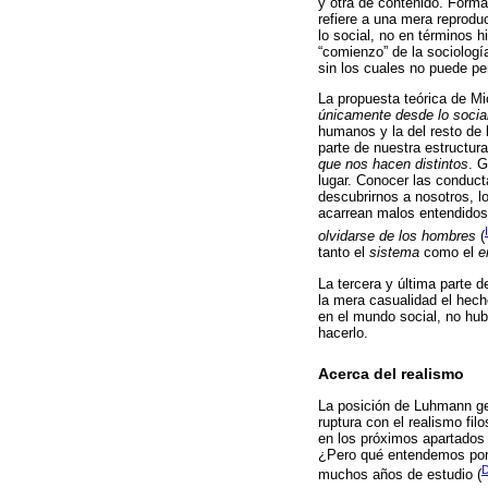
y otra de contenido. Forma
refiere a una mera reprodu
lo social, no en términos 
“comienzo” de la sociologí
sin los cuales no puede pe
La propuesta teórica de Mi
únicamente desde lo socia
humanos y la del resto de
parte de nuestra estructur
que nos hacen distintos
. 
lugar. Conocer las conduct
descubrirnos a nosotros, l
acarrean malos entendidos
olvidarse de los hombres
(
tanto el
sistema
como el
e
La tercera y última parte 
la mera casualidad el hecho
en el mundo social, no hub
hacerlo.
Acerca del realismo
La posición de Luhmann gen
ruptura con el realismo fil
en los próximos apartados 
¿Pero qué entendemos por 
D
muchos años de estudio (