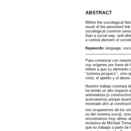
ABSTRACT
Within the sociological fiel
result of the persistent li
sociological common sense, 
than a social way- and wh
a central element of sociolo
Keywords:
language; soci
Para comenzar con nuestro 
sus orígenes
por fuera de l
refiere a que su elemento 
“sistema psíquico”-, sino
vista, el apetito y el des
Nuestro trabajo constará de
ha tenido un alto impacto e
antirrealista (o construct
acercaremos porque asumir
mostrado afín al construct
nos ocuparemos de los or
no del sistema social, sino
encontramos muy afines al
evolutiva de Michael Tomase
qué no trabajar a partir d