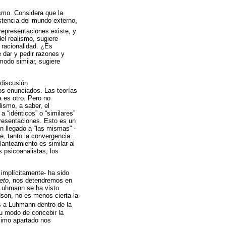
ismo. Considera que la
stencia del mundo externo,
representaciones existe, y
el realismo, sugiere
 racionalidad. ¿Es
 dar y pedir razones y
modo similar, sugiere
 discusión
ros enunciados. Las teorías
a es otro. Pero no
ismo, a saber, el
 “idénticos” o “similares”
presentaciones. Esto es un
an llegado a “las mismas” -
le, tanto la convergencia
lanteamiento es similar al
s psicoanalistas, los
 implícitamente- ha sido
eto
, nos detendremos en
 Luhmann se ha visto
dson, no es menos cierta la
 a Luhmann dentro de la
 su modo de concebir la
ximo apartado nos