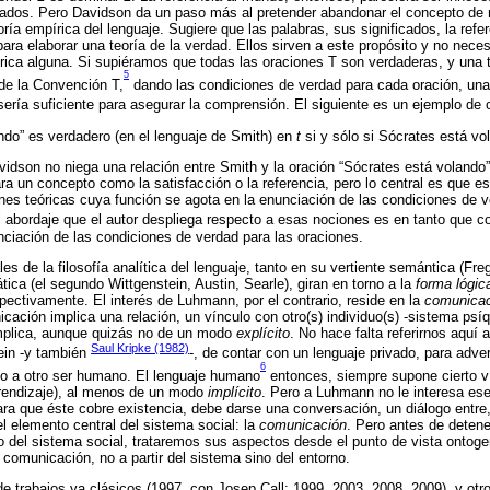
ados. Pero Davidson da un paso más al pretender abandonar el concepto de r
ía empírica del lenguaje. Sugiere que las palabras, sus significados, la refer
ara elaborar una teoría de la verdad. Ellos sirven a este propósito y no nece
ica alguna. Si supiéramos que todas las oraciones T son verdaderas, y una t
5
 de la Convención T,
dando las condiciones de verdad para cada oración, una 
ería suficiente para asegurar la comprensión. El siguiente es un ejemplo de o
ndo” es verdadero (en el lenguaje de Smith) en
t
si y sólo si Sócrates está v
idson no niega una relación entre Smith y la oración “Sócrates está volando”
ra un concepto como la satisfacción o la referencia, pero lo central es que 
es teóricas cuya función se agota en la enunciación de las condiciones de v
el abordaje que el autor despliega respecto a esas nociones es en tanto que c
nciación de las condiciones de verdad para las oraciones.
s de la filosofía analítica del lenguaje, tanto en su vertiente semántica (Freg
ica (el segundo Wittgenstein, Austin, Searle), giran en torno a la
forma lógic
spectivamente. El interés de Luhmann, por el contrario, reside en la
comunicac
icación implica una relación, un vínculo con otro(s) individuo(s) -sistema ps
implica, aunque quizás no de un modo
explícito
. No hace falta referirnos aquí 
Saul Kripke (1982)
ein -y también
-, de contar con un lenguaje privado, para adver
6
nto a otro ser humano. El lenguaje humano
entonces, siempre supone cierto v
endizaje), al menos de un modo
implícito
. Pero a Luhmann no le interesa ese
 para que éste cobre existencia, debe darse una conversación, un diálogo entr
el elemento central del sistema social: la
comunicación
. Pero antes de deten
 del sistema social, trataremos sus aspectos desde el punto de vista ontogen
comunicación, no a partir del sistema sino del entorno.
de trabajos ya clásicos (1997, con Josep Call; 1999, 2003, 2008, 2009), y otr