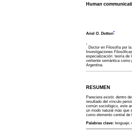
Human communication
*
Ariel O. Dottori
*
Doctor en Filosofía por la
Investigaciones Filosófica
especialización: teoría de l
vertiente semántica como 
Argentina.
RESUMEN
Pareciera existir, dentro d
resultado del vínculo persi
común sociológico, este ar
un modo natural más que so
como elemento central de l
Palabras clave:
lenguaje;