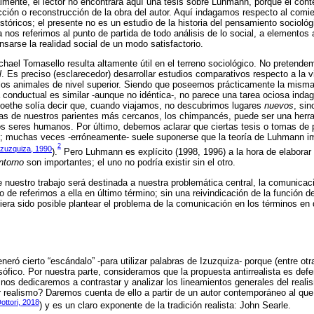
lmente, el lector no encontrará aquí una tesis sobre Luhmann, porque el conte
cción o reconstrucción de la obra del autor. Aquí indagamos respecto al comie
históricos; el presente no es un estudio de la historia del pensamiento sociol
a nos referimos al punto de partida de todo análisis de lo social, a elementos
nsarse la realidad social de un modo satisfactorio.
chael Tomasello resulta altamente útil en el terreno sociológico. No pretende
l
. Es preciso (esclarecedor) desarrollar estudios comparativos respecto a la 
 los animales de nivel superior. Siendo que poseemos prácticamente la misma
a conductual es similar -aunque no idéntica-, no parece una tarea ociosa inda
Goethe solía decir que, cuando viajamos, no descubrimos lugares
nuevos
, si
as de nuestros parientes más cercanos, los chimpancés, puede ser una herra
os seres humanos. Por último, debemos aclarar que ciertas tesis o tomas de 
; muchas veces -erróneamente- suele suponerse que la teoría de Luhmann imp
2
Izuzquiza, 1990
).
Pero Luhmann es explícito (1998, 1996) a la hora de elaborar 
ntorno
son importantes; el uno no podría existir sin el otro.
de nuestro trabajo será destinada a nuestra problemática central, la comunic
 de referirnos a ella en último término; sin una reivindicación de la función de
iera sido posible plantear el problema de la comunicación en los términos e
eró cierto “escándalo” -para utilizar palabras de Izuzquiza- porque (entre ot
osófico. Por nuestra parte, consideramos que la propuesta antirrealista es def
nos dedicaremos a contrastar y analizar los lineamientos generales del real
realismo? Daremos cuenta de ello a partir de un autor contemporáneo al qu
ottori, 2018
) y es un claro exponente de la tradición realista: John Searle.