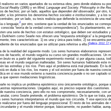
el realismo en varios apartados de su extensa obra, pero donde elabora su po
Social Reality
(1995) y en
Mind, Language and Society. Philosophy in the Rea
pos de
hechos
; por un lado, aquellos que
dependen del observador
; por otro,
ador
; a los primeros los denomina
hechos sociales e institucionales
, y a los 
entrales; por un lado, su tesis realista que defiende la existencia de una rea
3
ia o lenguaje;
por otro, sostiene que la verdad de los enunciados se corres
n conocida “teoría de la verdad como correspondencia”). Su planteamiento, en 
isten una serie de
hechos con estatus ontológico
, que deben ser estudiados y
to Durkheim como Searle nos ofrecen una “respuesta ontológica” a la pregunta
mente, tres características: 1) es una y única para todos; 2) se encuentra por
Dallera, 2012: 17 
diente de los enunciados que se utilizan para referirse a ella (
ma de la realidad del siguiente modo. Los seres humanos elaboramos represe
mos de hacerlo, el mundo seguiría su curso sin grandes modificaciones. Un m
n bruto
es a partir del siguiente experimento mental: si por alguna causa, t
cosas en el mundo seguirían
inalteradas
. Sin seres humanos habitando este m
én las estrellas y los ríos. Pero aquí el problema está mal planteado. En la d
stá en duda si los ríos, los mares y el sol existen por fuera de nuestra conci
adica en si ese mundo externo a nuestra conciencia puede o no ser captado si
la que operen mediaciones lingüísticas.
earle no implica un problema epistémico sino únicamente ontológico, porque se
nuestras representaciones. Llegados aquí, es preciso separar dos cuestiones.
de nuestra conciencia, pero ello no nos compromete, necesariamente, con una
anular, como Searle pretende, el problema epistémico. De lo que se trata, por 
s seres humanos interpretamos el mundo que nos circunda. Y ese ejercicio de
 realizarse por fuera del lenguaje proposicional. El resto de los animales de 
 circundante y el mundo interior porque, básicamente, no pueden hablar, aun