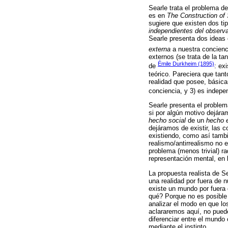
Searle trata el problema d
es en
The Construction of 
sugiere que existen dos ti
independientes del observ
Searle presenta dos ideas c
externa
a nuestra concienc
externos (se trata de la ta
Émile Durkheim (1895)
de
: ex
teórico. Pareciera que tan
realidad que posee, básica
conciencia, y 3) es indepen
Searle presenta el proble
si por algún motivo dejára
hecho social
de un
hecho e
dejáramos de existir, las 
existiendo, como así tambi
realismo/antirrealismo no e
problema (menos trivial) r
representación mental, en 
La propuesta realista de S
una realidad por fuera de 
existe un mundo por fuera 
qué? Porque no es posible 
analizar el modo en que lo
aclararemos aquí, no puede
diferenciar entre el mundo
mediante el instinto.