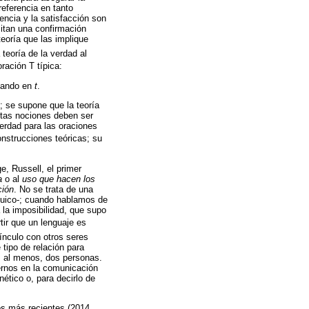
eferencia en tanto
encia y la satisfacción son
sitan una confirmación
eoría que las implique
teoría de la verdad al
ración T típica:
olando en
t
.
; se supone que la teoría
estas nociones deben ser
erdad para las oraciones
onstrucciones teóricas; su
e, Russell, el primer
a
o al
uso que hacen los
ión
. No se trata de una
íquico-; cuando hablamos de
a la imposibilidad, que supo
tir que un lenguaje es
ínculo con otros seres
 tipo de relación para
e, al menos, dos personas.
ernos en la comunicación
ético o, para decirlo de
os más recientes (2014,