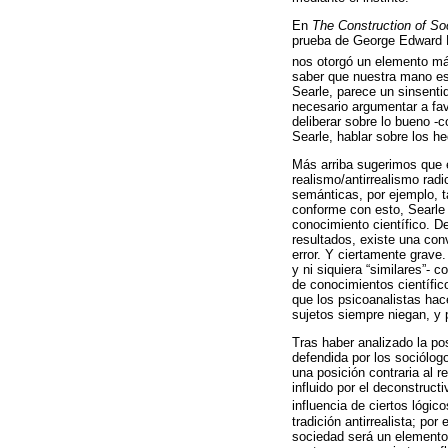
En
The Construction of Soc
prueba de George Edward M
nos otorgó un elemento más
saber que nuestra mano es 
Searle, parece un sinsenti
necesario argumentar a fav
deliberar sobre lo bueno -
Searle, hablar sobre los h
Más arriba sugerimos que e
realismo/antirrealismo rad
semánticas, por ejemplo, t
conforme con esto, Searle 
conocimiento científico. De
resultados, existe una con
error. Y ciertamente grave.
y ni siquiera “similares”- 
de conocimientos científic
que los psicoanalistas hace
sujetos siempre niegan, y p
Tras haber analizado la po
defendida por los sociól
una posición contraria al 
influido por el deconstruc
influencia de ciertos lóg
tradición antirrealista; po
sociedad será un elemento 