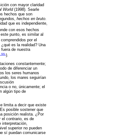
sición con mayor claridad
l World
(1998). Searle
 los hechos que son
segundos,
hechos en bruto
.
lidad que es independiente,
ponde con esos hechos
este punto, es similar al
 comprendidos por el
 ¿qué es la realidad? Una
 fuera de nuestra
y ss.
).
ntaciones constantemente;
odo de diferenciar un
odos los seres humanos
undo, los mares seguirían
iscusión
encia o no, únicamente; el
n algún tipo de
 limita a decir que existe
 Es posible sostener que
 posición realista. ¿Por
el contrario, es de
 interpretación,
nivel superior no pueden
que sí puedan comunicarse