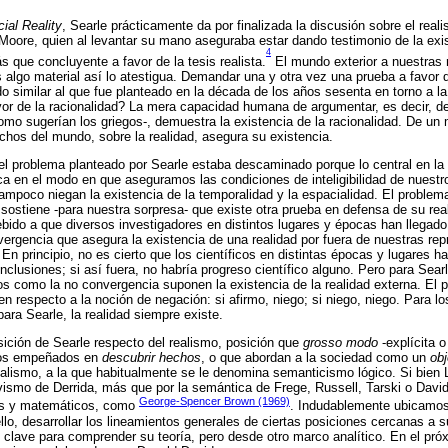
ial Reality
, Searle prácticamente da por finalizada la discusión sobre el real
oore, quien al levantar su mano aseguraba estar dando testimonio de la exi
4
 que concluyente a favor de la tesis realista.
El mundo exterior a nuestras 
algo material así lo atestigua. Demandar una y otra vez una prueba a favor d
do similar al que fue planteado en la década de los años sesenta en torno a la
or de la racionalidad? La mera capacidad humana de argumentar, es decir, de
como sugerían los griegos-, demuestra la existencia de la racionalidad. De un 
echos del mundo, sobre la realidad, asegura su existencia.
l problema planteado por Searle estaba descaminado porque lo central en la
ica en el modo en que aseguramos las condiciones de inteligibilidad de nuest
ampoco niegan la existencia de la temporalidad y la espacialidad. El problem
sostiene -para nuestra sorpresa- que existe otra prueba en defensa de su real
bido a que diversos investigadores en distintos lugares y épocas han llegado a
vergencia que asegura la existencia de una realidad por fuera de nuestras re
 En principio, no es cierto que los científicos en distintas épocas y lugares h
conclusiones; si así fuera, no habría progreso científico alguno. Pero para Sear
os como la no convergencia suponen la existencia de la realidad externa. El p
n respecto a la noción de negación: si afirmo, niego; si niego, niego. Para lo
ara Searle, la realidad siempre existe.
sición de Searle respecto del realismo, posición que
grosso modo
-explícita o
ogos empeñados en
descubrir hechos
, o que abordan a la sociedad como un
obj
realismo, a la que habitualmente se le denomina semanticismo lógico. Si bien
tivismo de Derrida, más que por la semántica de Frege, Russell, Tarski o Davi
George-Spencer Brown (1969)
icos y matemáticos, como
. Indudablemente ubicamos
r ello, desarrollar los lineamientos generales de ciertas posiciones cercanas a
clave para comprender su teoría, pero desde otro marco analítico. En el pró