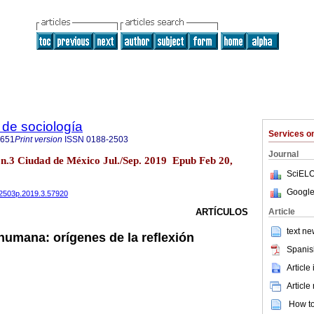
de sociología
Services 
0651
Print version
ISSN
0188-2503
Journal
 n.3 Ciudad de México Jul./Sep. 2019 Epub Feb 20,
SciELO
Google
882503p.2019.3.57920
Article
ARTÍCULOS
text ne
umana: orígenes de la reflexión
Spanis
Article
Article
How to 