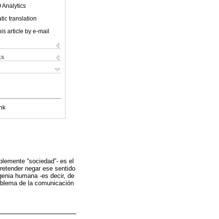
 Analytics
ic translation
is article by e-mail
ks
nk
mplemente “sociedad”- es el
pretender negar ese sentido
genia humana -es decir, de
roblema de la comunicación