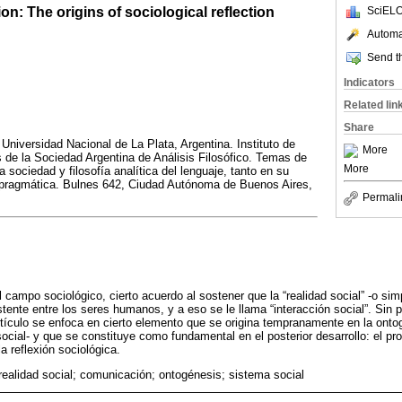
: The origins of sociological reflection
SciELO
Automat
Send th
Indicators
Related lin
Share
 Universidad Nacional de La Plata, Argentina. Instituto de
More
s de la Sociedad Argentina de Análisis Filosófico. Temas de
More
a sociedad y filosofía analítica del lenguaje, tanto en su
pragmática. Bulnes 642, Ciudad Autónoma de Buenos Aires,
Permali
el campo sociológico, cierto acuerdo al sostener que la “realidad social” -o si
stente entre los seres humanos, y a eso se le llama “interacción social”. Sin 
tículo se enfoca en cierto elemento que se origina tempranamente en la onto
cial- y que se constituye como fundamental en el posterior desarrollo: el p
a reflexión sociológica.
 realidad social; comunicación; ontogénesis; sistema social