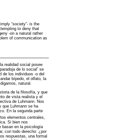
imply “society”- is the
attempting to deny that
eny -on a natural rather
oblem of communication as
la realidad social posee
aradoja de lo social” se
 de los individuos -o del
andar bípedo, el olfato, la
digamos, natural.
oria de la filosofía, y que
to de vista realista y el
spectiva de Luhmann. Nos
ras que Luhmann se ha
co. En la segunda parte
rtos elementos centrales,
ica. Si bien nos
 basan en la psicología
ar, con todo derecho: ¿por
dos respuestas, una formal