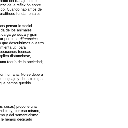
nido del trabajo no se
nzo de la reflexión sobre
ógico. Cuando hablamos del
 analíticos fundamentales
mos pensar lo social
vida de los animales
 carga genética y gran
gar por esas
diferencias
no que descubrimos
nuestro
mienta útil para
posiciones teóricas
lica distanciarse,
una teoría de la sociedad;
ación humana. No se debe a
l lenguaje y de la biología
n que hemos querido
ras cosas) propone una
endible y, por eso mismo,
ismo y del semanticismo.
e le hemos dedicado