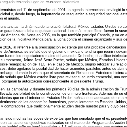
 seguido teniendo lugar las reuniones bilaterales.
erroristas del 11 de septiembre de 2001, la agenda internacional privilegió la
l global y, desde luego, la importancia de resguardar la seguridad nacional e
en el mundo.
unstancias, la dinámica de la relación bilateral México-Estados Unidos se c
garantizaran dicha seguridad nacional. Los más específicos fueron la suscr
 de América del Norte en 2005, en la que también participó Canadá, y ya en e
ción de la Iniciativa Mérida para la lucha contra el crimen organizado y sus d
de 2016, al referirse a la preocupación existente por una probable cancelació
os de América, se señaló que el gobierno mexicano tendría que reunir nuevam
ue fueron los negociadores reales del acuerdo. De hecho, el artífice intelectu
n su momento, Jaime José Serra Puche, señaló que México, Estados Unidos 
ble renegociación del TLC; en el caso de México, sugirió reforzar su relaci
ses, debe agotarse la posibilidad de hacer acuerdos paralelos antes de abrir e
embargo, durante la visita que el secretario de Relaciones Exteriores hiciera 
ario señaló que México estaba listo para revisar el acuerdo comercial, una ve
otorgaran la autorización correspondiente al presidente Trump.
 en las campañas y durante los primeros 70 días de la administración de Tru
 y llevada posibilidad de la construcción de un muro fronterizo. Además de su 
dentes que en el interior de Estados Unidos señalan lo inadecuado de esta m
 detrimento de las economías fronterizas, particularmente en Estados Unidos, a
es y compradores que tradicionalmente acuden desde nuestro país y cuyo peso
han sido muchas las voces de expertos que han señalado que el ex preside
con las acciones ejecutivas realizadas en el marco del Programa de Acción D
as en inglés) sólo se logró beneficiar a 1.3 millones de personas con estatus mi