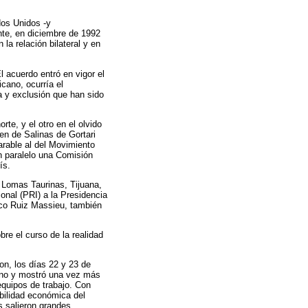
dos Unidos -y
nte, en diciembre de 1992
la relación bilateral y en
l acuerdo entró en vigor el
cano, ocurría el
a y exclusión que han sido
te, y el otro en el olvido
men de Salinas de Gortari
rable al del Movimiento
en paralelo una Comisión
ís.
 Lomas Taurinas, Tijuana,
ional (PRI) a la Presidencia
sco Ruiz Massieu, también
e el curso de la realidad
on, los días 22 y 23 de
ano y mostró una vez más
equipos de trabajo. Con
bilidad económica del
s salieron grandes