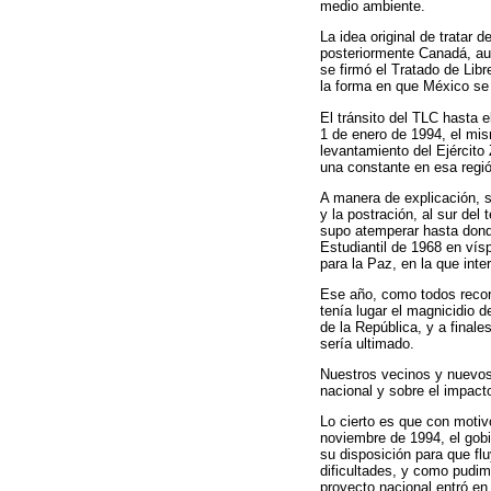
medio ambiente.
La idea original de tratar
posteriormente Canadá, aun
se firmó el Tratado de Libr
la forma en que México se 
El tránsito del TLC hasta e
1 de enero de 1994, el mis
levantamiento del Ejército
una constante en esa regió
A manera de explicación, se
y la postración, al sur del
supo atemperar hasta dond
Estudiantil de 1968 en vís
para la Paz, en la que in
Ese año, como todos recor
tenía lugar el magnicidio d
de la República, y a final
sería ultimado.
Nuestros vecinos y nuevos
nacional y sobre el impact
Lo cierto es que con motiv
noviembre de 1994, el gob
su disposición para que fl
dificultades, y como pudi
proyecto nacional entró en 