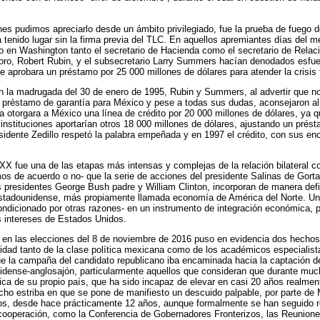
s pudimos apreciarlo desde un ámbito privilegiado, fue la prueba de fuego d
ra tenido lugar sin la firma previa del TLC. En aquellos apremiantes días del 
en Washington tanto el secretario de Hacienda como el secretario de Relaci
esoro, Robert Rubin, y el subsecretario Larry Summers hacían denodados esfu
 aprobara un préstamo por 25 000 millones de dólares para atender la crisis
n la madrugada del 30 de enero de 1995, Rubin y Summers, al advertir que no
 préstamo de garantía para México y pese a todas sus dudas, aconsejaron al 
a otorgara a México una línea de crédito por 20 000 millones de dólares, ya 
 instituciones aportarían otros 18 000 millones de dólares, ajustando un prést
esidente Zedillo respetó la palabra empeñada y en 1997 el crédito, con sus en
 XX fue una de las etapas más intensas y complejas de la relación bilateral 
 de acuerdo o no- que la serie de acciones del presidente Salinas de Gorta
s presidentes George Bush padre y William Clinton, incorporan de manera defi
stadounidense, más propiamente llamada economía de América del Norte. Un
condicionado por otras razones- en un instrumento de integración económica, po
s intereses de Estados Unidos.
p en las elecciones del 8 de noviembre de 2016 puso en evidencia dos hecho
ilidad tanto de la clase política mexicana como de los académicos especialist
ue la campaña del candidato republicano iba encaminada hacia la captación d
dense-anglosajón, particularmente aquellos que consideran que durante mu
tica de su propio país, que ha sido incapaz de elevar en casi 20 años realmen
echo estriba en que se pone de manifiesto un descuido palpable, por parte de 
dos, desde hace prácticamente 12 años, aunque formalmente se han seguido r
ooperación, como la Conferencia de Gobernadores Fronterizos, las Reuniones