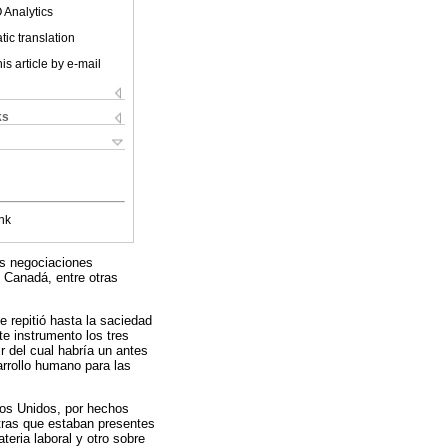
 Analytics
ic translation
is article by e-mail
ks
nk
as negociaciones
 Canadá, entre otras
 repitió hasta la saciedad
te instrumento los tres
r del cual habría un antes
arrollo humano para las
os Unidos, por hechos
tras que estaban presentes
eria laboral y otro sobre