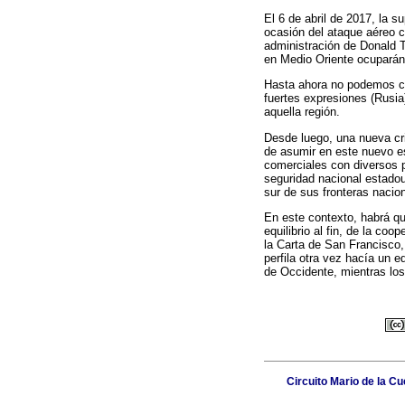
El 6 de abril de 2017, la 
ocasión del ataque aéreo c
administración de Donald T
en Medio Oriente ocuparán
Hasta ahora no podemos co
fuertes expresiones (Rusia)
aquella región.
Desde luego, una nueva cri
de asumir en este nuevo e
comerciales con diversos pa
seguridad nacional estadou
sur de sus fronteras nacio
En este contexto, habrá qu
equilibrio al fin, de la co
la Carta de San Francisco,
perfila otra vez hacía un e
de Occidente, mientras los
Circuito Mario de la C