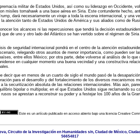
supremacía militar de Estados Unidos, así como su liderazgo en Occidente, vo
on misiles tomahawk a una base aérea en Siria. Este contundente hecho, ant
rump, dará necesariamente un viraje a toda la escena internacional, y una 
 la atención tanto de Estados Unidos de América y sus aliados como de Rusi
nocer los alcances ni las repercusiones que tendrá la decisión estadounide
 que de uno y otro lado del Atlántico se han vertido sobre el régimen de Siria 
sis de seguridad internacional pondrá en el centro de la atención estadounid
scenario, relegando otros asuntos de menor importancia, como pueden ser la
íses, entre ellos México; por otra parte, debe volverse al análisis de lo que 
nidense en cualquier momento una buena vecindad y una constructiva relación
nales.
e decir que en menos de un cuarto de siglo el mundo pasó de la desaparición de
operación para el desarrollo y del fortalecimiento de los diversos mecanismos m
 a la securitización absoluta de las relaciones internacionales. Más aún, par
quilibrio bipolar o multipolar, en el que Estados Unidos sigue reclamando su ca
 rusos se aprestan a reconstruir su poder y a festejar los 100 años de la Gr
Este es un artículo publicado en acceso abierto bajo una licencia Creative Co
ueva, Circuito de la Investigación en Humanidades s/n, Ciudad de México, Ciuda
56654817