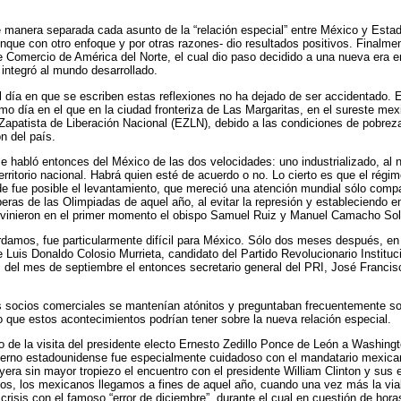
 de manera separada cada asunto de la “relación especial” entre México y Esta
que con otro enfoque y por otras razones- dio resultados positivos. Finalme
e Comercio de América del Norte, el cual dio paso decidido a una nueva era en 
integró al mundo desarrollado.
l día en que se escriben estas reflexiones no ha dejado de ser accidentado. E
mo día en el que en la ciudad fronteriza de Las Margaritas, en el sureste mexi
 Zapatista de Liberación Nacional (EZLN), debido a las condiciones de pobrez
n del país.
 habló entonces del México de las dos velocidades: uno industrializado, al nor
 territorio nacional. Habrá quien esté de acuerdo o no. Lo cierto es que el régi
e fue posible el levantamiento, que mereció una atención mundial sólo compa
peras de las Olimpiadas de aquel año, al evitar la represión y estableciendo 
tervinieron en el primer momento el obispo Samuel Ruiz y Manuel Camacho Sol
damos, fue particularmente difícil para México. Sólo dos meses después, en
e Luis Donaldo Colosio Murrieta, candidato del Partido Revolucionario Instituc
es del mes de septiembre el entonces secretario general del PRI, José Franci
 socios comerciales se mantenían atónitos y preguntaban frecuentemente sobr
o que estos acontecimientos podrían tener sobre la nueva relación especial.
o de la visita del presidente electo Ernesto Zedillo Ponce de León a Washingt
ierno estadounidense fue especialmente cuidadoso con el mandatario mexic
uyera sin mayor tropiezo el encuentro con el presidente William Clinton y sus 
mos, los mexicanos llegamos a fines de aquel año, cuando una vez más la via
crisis con el famoso “error de diciembre”, durante el cual en cuestión de hora