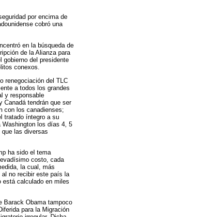
 seguridad por encima de
stadounidense cobró una
oncentró en la búsqueda de
ipción de la Alianza para
l gobierno del presidente
elitos conexos.
n o renegociación del TLC
ente a todos los grandes
al y responsable
y Canadá tendrán que ser
ón con los canadienses;
l tratado íntegro a su
a Washington los días 4, 5
z que las diversas
mp ha sido el tema
elevadísimo costo, cada
edida, la cual, más
l no recibir este país la
 está calculado en miles
nte Barack Obama tampoco
iferida para la Migración
gratorio irregular. Dicha