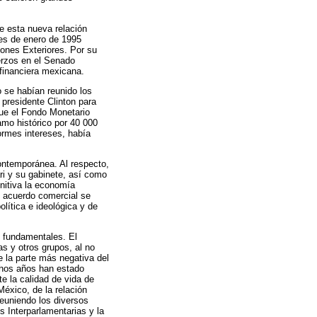
e esta nueva relación
mes de enero de 1995
ones Exteriores. Por su
erzos en el Senado
 financiera mexicana.
 se habían reunido los
presidente Clinton para
que el Fondo Monetario
amo histórico por 40 000
ormes intereses, había
contemporánea. Al respecto,
ri y su gabinete, así como
nitiva la economía
 acuerdo comercial se
lítica e ideológica y de
s fundamentales. El
as y otros grupos, al no
e la parte más negativa del
chos años han estado
te la calidad de vida de
México, de la relación
euniendo los diversos
 Interparlamentarias y la