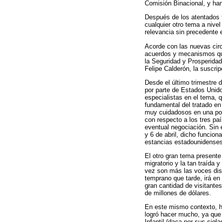
Comisión Binacional, y han
Después de los atentados t
cualquier otro tema a nive
relevancia sin precedente 
Acorde con las nuevas circ
acuerdos y mecanismos que 
la Seguridad y Prosperidad
Felipe Calderón, la suscrip
Desde el último trimestre 
por parte de Estados Unid
especialistas en el tema, q
fundamental del tratado e
muy cuidadosos en una posi
con respecto a los tres paí
eventual negociación. Sin 
y 6 de abril, dicho funcion
estancias estadounidenses 
El otro gran tema presente
migratorio y la tan traída
vez son más las voces disi
temprano que tarde, irá en
gran cantidad de visitant
de millones de dólares.
En este mismo contexto, 
logró hacer mucho, ya que 
Infantil (daca por sus sigl