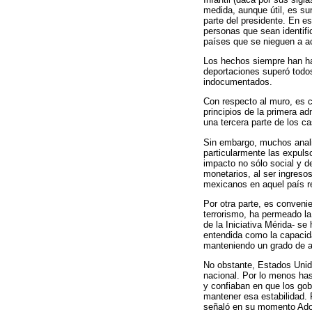
medida, aunque útil, es s
parte del presidente. En e
personas que sean identif
países que se nieguen a a
Los hechos siempre han ha
deportaciones superó todo
indocumentados.
Con respecto al muro, es 
principios de la primera a
una tercera parte de los ca
Sin embargo, muchos anali
particularmente las expuls
impacto no sólo social y d
monetarios, al ser ingreso
mexicanos en aquel país r
Por otra parte, es convenie
terrorismo, ha permeado la
de la Iniciativa Mérida- s
entendida como la capacid
manteniendo un grado de a
No obstante, Estados Unido
nacional. Por lo menos has
y confiaban en que los gob
mantener esa estabilidad. 
señaló en su momento Adol