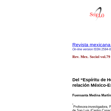
Revista mexicana 
On-line version
ISSN
2594-
Rev. Mex. Sociol vol.79
Del “Espíritu de H
relación México-
Fuensanta Medina Martí
*
Profesora-investigadora, 
de San Luis (Centro Conac