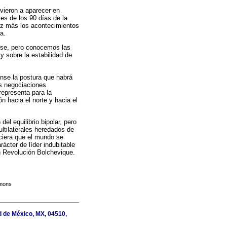
lvieron a aparecer en
es de los 90 días de la
vez más los acontecimientos
a.
nse, pero conocemos las
y sobre la estabilidad de
ense la postura que habrá
s negociaciones
representa para la
 hacia el norte y hacia el
l equilibrio bipolar, pero
ultilaterales heredados de
eciera que el mundo se
rácter de líder indubitable
an Revolución Bolchevique.
mmons
d de México, MX, 04510,