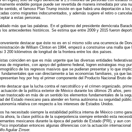
umamente endeble porque puede ser revertida de manera inmediata por una nu
ste sentido, el famoso Plan Trump insiste en que habrá una deportación a los 
icadas como migrantes indocumentados, y además sugiere el retiro o cancelac
ceptar a estas personas.
blado más que las palabras. En el gobierno del presidente demócrata Barack
s los antecedentes históricos. Se estima que entre 2009 y 2015 fueron depor
conveniente destacar que éste no es en sí mismo sólo una ocurrencia de Don
dministración de William Clinton en 1994, empezó a construirse una malla que 
si 3 200 kilómetros de longitud de la frontera entre los dos países.
stas coinciden en que es más urgente que las diversas entidades federativas
oras de migrantes, con apoyo del gobierno federal, logren estrategias muy pun
emográfico de los regresos masivos que se pudieran presentar y lo que impli
s fundamentales que van directamente a las economías familiares, ya que la
epresentan hoy por hoy el primer componente del Producto Nacional Bruto de
nte destacar que la lucha contra el narcotráfico y el crimen organizado, prime
 actuación de la política exterior de México durante los últimos 25 años, pero
e han trastocado en más de un sentido los elementos fundamentales de la seg
ad del Estado mexicano para atender en forma autónoma su seguridad pública
utonomía relativa con respecto a los intereses de Estados Unidos.
s ha necesitado siempre la estabilidad política interna de México como gara
ta ahora, la clase política de la superpotencia siempre entendió esta necesi
ernantes mexicanos durante la época del partido de Estado (PRI), y aun con l
Poco importaban entonces algunas diferencias con la actuación internacional
fo Aguilar Zínser.