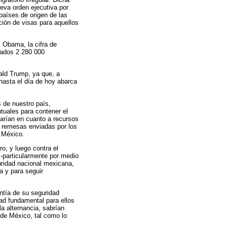
eva orden ejecutiva por
países de origen de las
ión de visas para aquellos
 Obama, la cifra de
tados 2 280 000
ald Trump, ya que, a
hasta el día de hoy abarca
 de nuestro país,
tuales para contener el
carían en cuanto a recursos
s remesas enviadas por los
 México.
ro, y luego contra el
 -particularmente por medio
uridad nacional mexicana,
 y para seguir
ntía de su seguridad
dad fundamental para ellos
a alternancia, sabrían
 de México, tal como lo