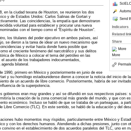
SciELO
Automat
, en la ciudad texana de Houston, se reunieron los dos
ico y de Estados Unidos: Carlos Salinas de Gortari y
Send th
tivamente. Las coincidencias, la empatía que demostraron
ecidida voluntad para establecer y procurar una nueva
Indicators
 denominadas con el tiempo como el “Espíritu de Houston”.
Related lin
ro, los titulares del poder ejecutivo en ambos países, así
Share
jo, se dieron a la tarea de idear un nuevo mecanismo que
coincidencias y evitar hasta donde fuera posible que
More
omo el creciente fenómeno del narcotráfico y sus delitos
More
tórica de México a colocar el tema del petróleo en las
y el asunto de los trabajadores indocumentados,
 agenda bilateral.
Permali
de 1990, primero en México y posteriormente en junio de ese
ari y su homólogo estadounidense dieron a conocer la noticia del inicio de l
ento de un acuerdo de libre comercio. Posteriormente, habría de ser invitado
 influencia de la superpotencia.
es gobiernos eran muy grandes y así se difundió en sus respectivos países: se
ermitiría la creación de la zona comercial más grande del mundo, y que con es
ento económico. Incluso se habló de que se trataba de un parteaguas, a parti
e Libre Comercio (TLC). En este sentido, se habló de la educación y del des
iaciones hubo momentos muy ríspidos, particularmente entre México y Estad
fico y con los derechos humanos. Atendiendo a dichas presiones, junto con o
 convino en el establecimiento de dos acuerdos paralelos del TLC, uno en mat