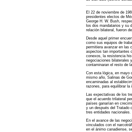
El 22 de noviembre de 1988
presidentes electos de Méx
George H. W. Bush, respec
los dos mandatarios y su d
relación bilateral, fueron
Desde aquel primer encuent
como sus equipos de traba
permitiera avanzar en las 
aspectos tan importantes c
conexos, la resistencia his
negociaciones bilaterales 
contaminaran el resto de la
Con esta lógica, en mayo 
mismo año, Salinas de Gort
encaminadas al establecimi
razones, para equilibrar la
Las expectativas de los tr
que el acuerdo trilateral p
países ganarían en crecimi
y un después del Tratado d
tres entidades nacionales.
En el avance de las negoc
vinculados con el narcotrá
en el ánimo canadiense, se