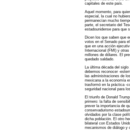
capitales de este país.
Aquel momento, para quiene
especial, la cual no hubie
permanecían mucho tiempo 
parte, el secretario del T
estadounidense para que se
Dicen los que saben que e
votos en el Senado para el
que en una acción ejecutiv
Internacional (FMI) y otras
millones de dólares. El pr
quedado saldado.
La última década del siglo
debemos reconocer -estemos
las administraciones de lo
mexicana a la economía e
trasformó en la práctica -
seguridad nacional para lo
El triunfo de Donald Trum
primero: la falta de sensib
prever la importancia de q
conservadurismo estadouni
olvidados por la clase polí
dicha población. El otro h
bilateral con Estados Uni
mecanismos de diálogo y c