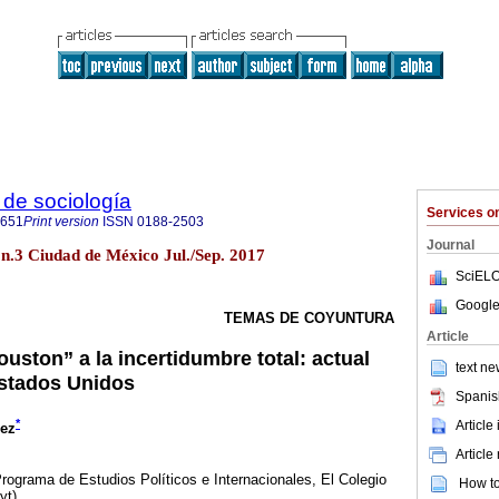
de sociología
Services 
0651
Print version
ISSN
0188-2503
Journal
 n.3 Ciudad de México Jul./Sep. 2017
SciELO
Google
TEMAS DE COYUNTURA
Article
ouston” a la incertidumbre total: actual
text ne
Estados Unidos
Spanis
*
Article
nez
Article
Programa de Estudios Políticos e Internacionales, El Colegio
How to 
yt)