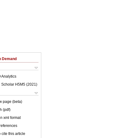
on Demand
 Analytics
 Scholar H5M5 (
2021
)
w page (beta)
h (pdf)
 in xml format
 references
cite this article