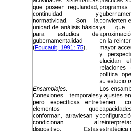
actividades sistemáticas
prácticas s
que poseen regularidad,
progra
continuidad y
gubernamen
normatividad. Son la
convierten e
unidad de análisis básica
ya que 
para estudios de
aproximació
gubernamentalidad
en la reinte
(
Foucault, 1991: 75
).
mayor acces
y perspect
elucidan e
relaciones
política op
su estudio
p
Ensamblajes
.
Los ensambl
Conexiones temporales
y ajustes en
pero específicas entre
tienen co
elementos que
capacidades
conforman, atraviesan y
configurac
condicionan al
reinterpr
dispositivo. Estas
estratégica 