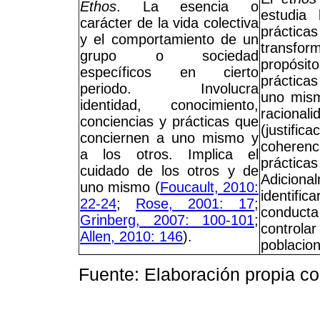
Ethos
. La esencia o
estudia 
carácter de la vida colectiva
práctica
y el comportamiento de un
transfor
grupo o sociedad
propós
específicos en cierto
práctica
periodo. Involucra
uno mism
identidad, conocimiento,
racio
conciencias y prácticas que
(justif
conciernen a uno mismo y
coheren
a los otros. Implica el
práct
cuidado de los otros y de
Adicio
uno mismo (
Foucault, 2010:
identif
22-24
;
Rose, 2001: 17
;
conduc
Grinberg, 2007: 100-101
;
contro
Allen, 2010: 146
).
poblacio
Fuente: Elaboración propia con