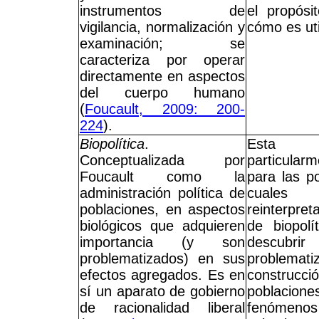
instrumentos de
el propósi
vigilancia, normalización y
cómo es util
examinación; se
caracteriza por operar
directamente en aspectos
del cuerpo humano
(
Foucault, 2009: 200-
224
).
Biopolítica
.
Esta d
Conceptualizada por
particula
Foucault como la
para las po
administración política de
cuales
poblaciones, en aspectos
reinterpre
biológicos que adquieren
de biopolí
importancia (y son
descubri
problematizados) en sus
problematiz
efectos agregados. Es en
construcci
sí un aparato de gobierno
poblacio
de racionalidad liberal
fenómen