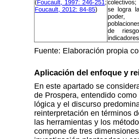
(
Foucault, 1997: 246-251
;
colectivos
Foucault, 2012: 84-85
)
se logra l
poder, 
poblacione
de riesg
indicadores
Fuente: Elaboración propia con
Aplicación del enfoque y re
En este apartado se consideran
de Prospera, entendido como u
lógica y el discurso predomin
reinterpretación en términos 
las herramientas y los método
compone de tres dimensiones,