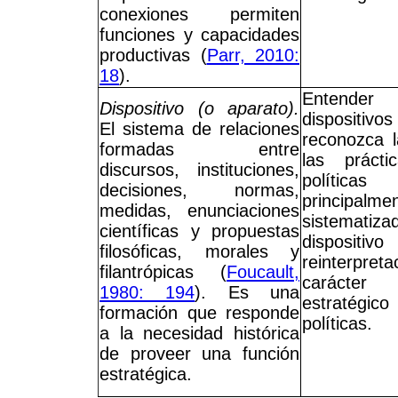
conexiones permiten
funciones y capacidades
productivas (
Parr, 2010:
18
).
Entender
Dispositivo (o aparato).
dispositivo
El sistema de relaciones
reconozca l
formadas entre
las práct
discursos, instituciones,
polític
decisiones, normas,
principal
medidas, enunciaciones
sistemat
científicas y propuestas
disposi
filosóficas, morales y
reinterpr
filantrópicas (
Foucault,
carácter 
1980: 194
). Es una
estratégico
formación que responde
políticas.
a la necesidad histórica
de proveer una función
estratégica.