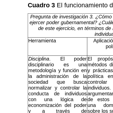
Cuadro 3
El funcionamiento d
Pregunta de investigación 3. ¿Cómo l
ejercer poder gubernamental? ¿Cuále
de este ejercicio, en términos de 
individu
Herramienta
Aplicació
pol
Disciplina
. El poder
El propós
disciplinario es una
métodos dis
metodología y función en
y práctica
la administración de la
política 
sociedad que busca
controla
normalizar y controlar la
individ
conducta de individuos
argumentar
con una lógica de
de estos 
economización del poder
una domi
y a través de
sobre los su