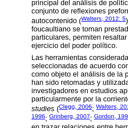
principal del análisis de polít
conjunto de reflexiones prefo
Walters, 2012: 5
autocontenido (
foucaultiano se toman prestad
particulares, permiten resaltar
ejercicio del poder político.
Las herramientas considerada
seleccionadas de acuerdo con 
como objeto el análisis de la 
han sido retomadas y utiliza
investigadores en estudios a
particularmente por la corrie
Clegg, 2006
Walters, 20
studies
(
;
1996
Grinberg, 2007
Gordon, 19
;
;
en trazar relaciones entre her