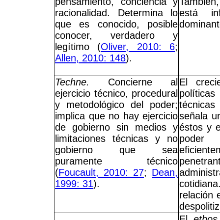
pensamiento, conciencia y
También,
racionalidad. Determina lo
está in
que es conocido, posible
dominant
conocer, verdadero y
legítimo (
Oliver, 2010: 6
;
Allen, 2010: 148
).
Techne.
Concierne al
El creci
ejercicio técnico, procedural
política
y metodológico del poder;
técnica
implica que no hay ejercicio
señala un
de gobierno sin medios y
éstos y e
limitaciones técnicas y no
poder 
gobierno que sea
eficie
puramente técnico
penetr
(
Foucault, 2010: 27
;
Dean,
admini
1999: 31
).
cotidi
relación 
despolitiz
El
ethos